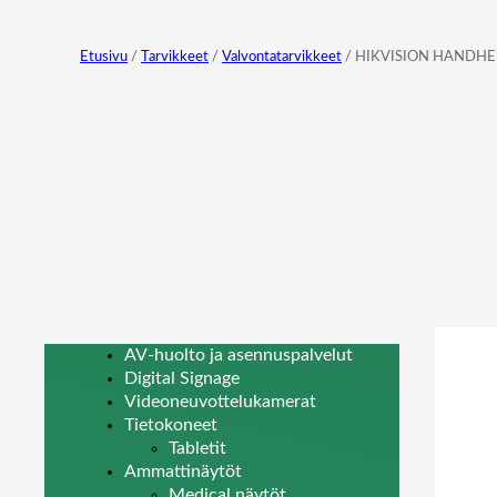
Etusivu
/
Tarvikkeet
/
Valvontatarvikkeet
/ HIKVISION HANDH
AV-huolto ja asennuspalvelut
Digital Signage
Videoneuvottelukamerat
Tietokoneet
Tabletit
Ammattinäytöt
Medical näytöt