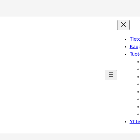
Tiet
Kau
Tuot
Yhte