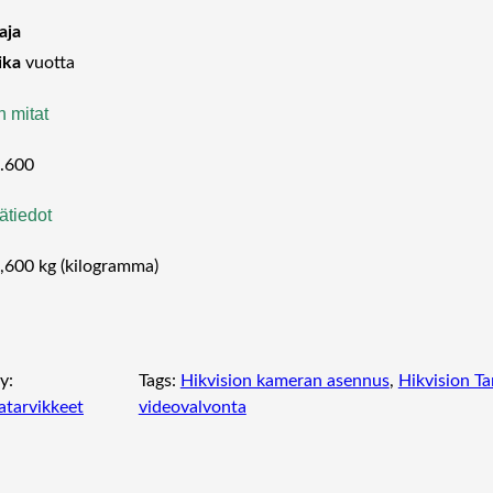
aja
ika
vuotta
n mitat
.600
ätiedot
,600 kg (kilogramma)
y:
Tags:
Hikvision kameran asennus
, 
Hikvision T
atarvikkeet
videovalvonta