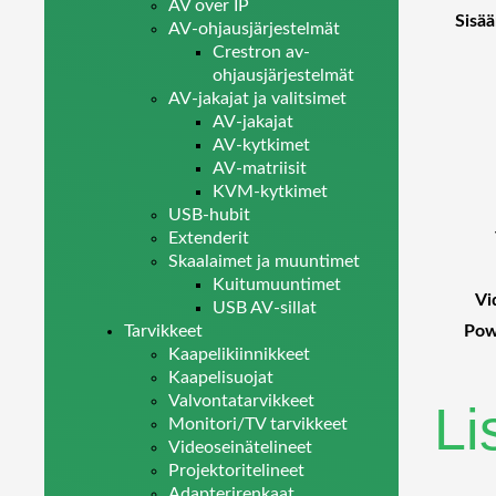
AV over IP
Sisä
AV-ohjausjärjestelmät
Crestron av-
ohjausjärjestelmät
AV-jakajat ja valitsimet
AV-jakajat
AV-kytkimet
AV-matriisit
KVM-kytkimet
USB-hubit
Extenderit
Skaalaimet ja muuntimet
Kuitumuuntimet
Vi
USB AV-sillat
Pow
Tarvikkeet
Kaapelikiinnikkeet
Kaapelisuojat
Valvontatarvikkeet
Li
Monitori/TV tarvikkeet
Videoseinätelineet
Projektoritelineet
Adapterirenkaat