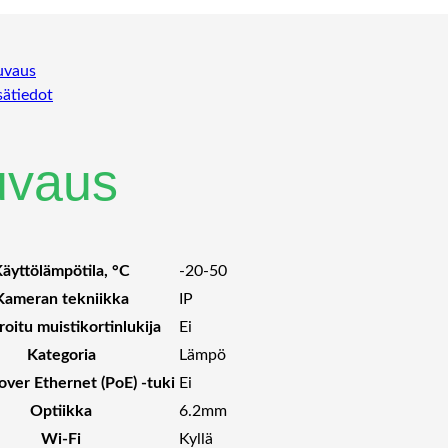
uvaus
sätiedot
uvaus
äyttölämpötila, °C
-20-50
Kameran tekniikka
IP
roitu muistikortinlukija
Ei
Kategoria
Lämpö
ver Ethernet (PoE) -tuki
Ei
Optiikka
6.2mm
Wi-Fi
Kyllä