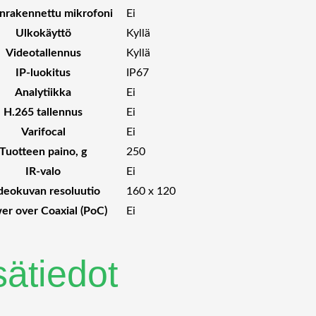
änrakennettu mikrofoni
Ei
Ulkokäyttö
Kyllä
Videotallennus
Kyllä
IP-luokitus
IP67
Analytiikka
Ei
H.265 tallennus
Ei
Varifocal
Ei
Tuotteen paino, g
250
IR-valo
Ei
deokuvan resoluutio
160 x 120
er over Coaxial (PoC)
Ei
sätiedot