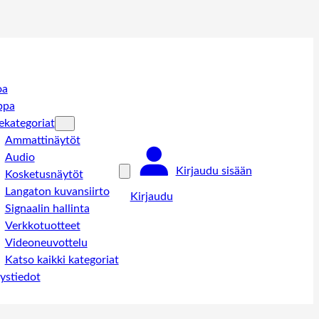
oa
ppa
ekategoriat
Ammattinäytöt
Audio
Kirjaudu sisään
Kosketusnäytöt
Langaton kuvansiirto
Kirjaudu
Signaalin hallinta
Verkkotuotteet
Videoneuvottelu
Katso kaikki kategoriat
ystiedot