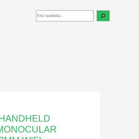
Haku
 HANDHELD
MONOCULAR