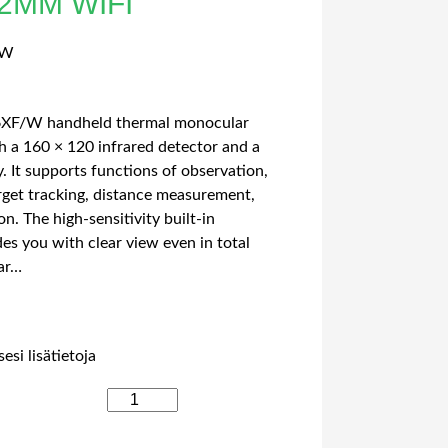
2MM WIFI
/W
6XF/W handheld thermal monocular
h a 160 × 120 infrared detector and a
 It supports functions of observation,
rget tracking, distance measurement,
n. The high-sensitivity built-in
es you with clear view even in total
ar…
esi lisätietoja
H
I
K