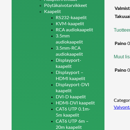
Pöytäkaivotarvikkeet
Valmist
Kaapelit
Takuua
RS232-kaapelit
KVM-kaapelit
Tuottee
RCA audiokaapelit
3.5mm
audiokaapelit
Paino
0
3.5mm-RCA
audiokaapelit
Muut lis
Displayport-
kaapelit
Paino
0
Displayport –
HDMI kaapelit
Displayport-DVI
kaapelit
DVI-D kaapelit
Categor
HDMI-DVI kaapelit
Valvont
CAT6 UTP 0.1m-
5m kaapelit
CAT6 UTP 6m –
20m kaapelit