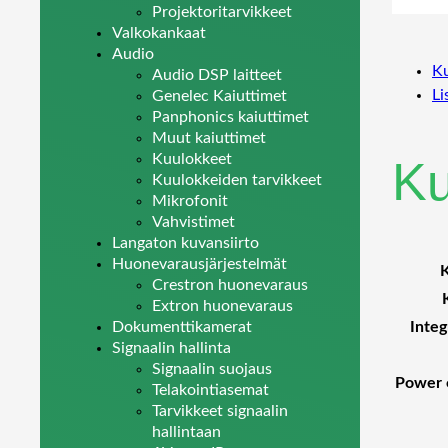
Projektoritarvikkeet
Valkokankaat
Audio
K
Audio DSP laitteet
Li
Genelec Kaiuttimet
Panphonics kaiuttimet
Muut kaiuttimet
Kuulokkeet
K
Kuulokkeiden tarvikkeet
Mikrofonit
Vahvistimet
Langaton kuvansiirto
Huonevarausjärjestelmät
K
Crestron huonevaraus
Extron huonevaraus
Integ
Dokumenttikamerat
Signaalin hallinta
Signaalin suojaus
Power o
Telakointiasemat
Tarvikkeet signaalin
hallintaan