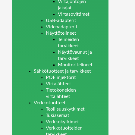
Virtajohtojen
jakajat
Virtasovittimet
USB-adapterit
Videoadapterit
Näyttötelineet
Telineiden
tarvikkeet
Näyttövaunut ja
tarvikkeet
Monitoritelineet
Sähkötuotteet ja tarvikkeet
POE injektorit
Virtalähteet
Tietokoneiden
virtalähteet
Verkkotuotteet
Teollisuuskytkimet
Tukiasemat
Verkkokytkimet
Verkkotuotteiden
tarvikkeet