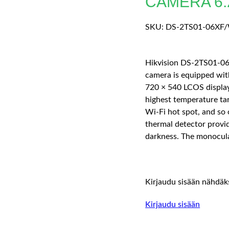
CAMERA 6.
SKU:
DS-2TS01-06XF
Hikvision DS-2TS01-0
camera is equipped wit
720 × 540 LCOS display.
highest temperature ta
Wi-Fi hot spot, and so o
thermal detector provid
darkness. The monocul
Kirjaudu sisään nähdäks
Kirjaudu sisään