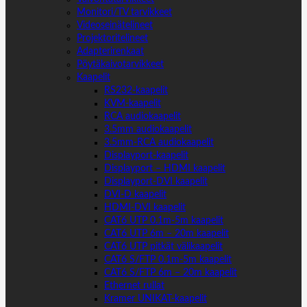
Monitori/TV tarvikkeet
Videoseinätelineet
Projektoritelineet
Adapterirenkaat
Pöytäkaivotarvikkeet
Kaapelit
RS232-kaapelit
KVM-kaapelit
RCA audiokaapelit
3.5mm audiokaapelit
3.5mm-RCA audiokaapelit
Displayport-kaapelit
Displayport – HDMI kaapelit
Displayport-DVI kaapelit
DVI-D kaapelit
HDMI-DVI kaapelit
CAT6 UTP 0.1m-5m kaapelit
CAT6 UTP 6m – 20m kaapelit
CAT6 UTP pitkät välikaapelit
CAT6 S/FTP 0.1m-5m kaapelit
CAT6 S/FTP 6m – 20m kaapelit
Ethernet rullat
Kramer UNIKAT-kaapelit