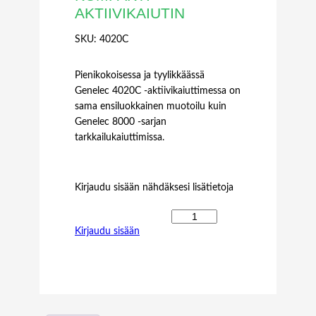
AKTIIVIKAIUTIN
SKU:
4020C
Pienikokoisessa ja tyylikkäässä
Genelec 4020C -aktiivikaiuttimessa on
sama ensiluokkainen muotoilu kuin
Genelec 8000 -sarjan
tarkkailukaiuttimissa.
Kirjaudu sisään nähdäksesi lisätietoja
G
Kirjaudu sisään
E
N
E
L
E
C