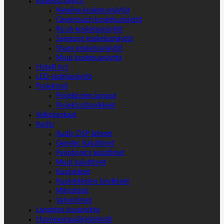
Kosketusnäytöt
Newline kosketusnäytöt
Clevertouch kosketusnäytöt
Ricoh kosketusnäytöt
Samsung kosketusnäytöt
Sharp kosketusnäytöt
Muut kosketusnäytöt
Hotelli tv:t
LED-sisätilanäytöt
Projektorit
Projektorien lamput
Projektoritarvikkeet
Valkokankaat
Audio
Audio DSP laitteet
Genelec Kaiuttimet
Panphonics kaiuttimet
Muut kaiuttimet
Kuulokkeet
Kuulokkeiden tarvikkeet
Mikrofonit
Vahvistimet
Langaton kuvansiirto
Huonevarausjärjestelmät