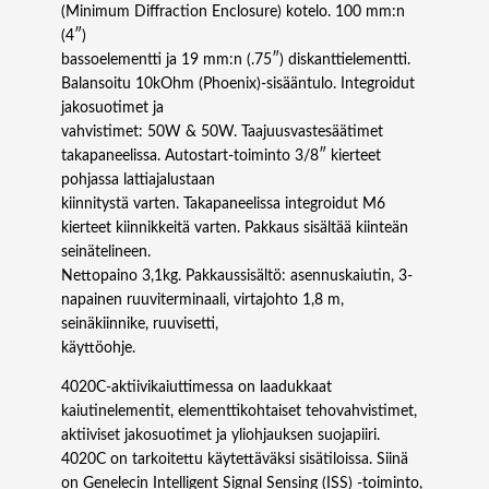
K
(Minimum Diffraction Enclosure) kotelo. 100 mm:n
A
(4″)
I
bassoelementti ja 19 mm:n (.75″) diskanttielementti.
U
Balansoitu 10kOhm (Phoenix)-sisääntulo. Integroidut
T
jakosuotimet ja
I
vahvistimet: 50W & 50W. Taajuusvastesäätimet
N
takapaneelissa. Autostart-toiminto 3/8″ kierteet
m
pohjassa lattiajalustaan
ä
kiinnitystä varten. Takapaneelissa integroidut M6
ä
kierteet kiinnikkeitä varten. Pakkaus sisältää kiinteän
r
seinätelineen.
ä
Nettopaino 3,1kg. Pakkaussisältö: asennuskaiutin, 3-
napainen ruuviterminaali, virtajohto 1,8 m,
seinäkiinnike, ruuvisetti,
käyttöohje.
4020C-aktiivikaiuttimessa on laadukkaat
kaiutinelementit, elementtikohtaiset tehovahvistimet,
aktiiviset jakosuotimet ja yliohjauksen suojapiiri.
4020C on tarkoitettu käytettäväksi sisätiloissa. Siinä
on Genelecin Intelligent Signal Sensing (ISS) -toiminto,