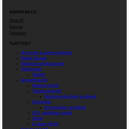
ASIAKKAILLE
Oma tili
Kauppa
Ostoskori
TUOTTEET
AV-huolto ja asennuspalvelut
Digital Signage
Videoneuvottelukamerat
Tietokoneet
Tabletit
Ammattinäytöt
Medical näytöt
Tietokonenäytöt
Tietokonenäyttöjen tarvikkeet
Infonäytöt
Infonäyttöjen tarvikkeet
LED -sisätilojen näytöt
Vestel
E-paper näyttö