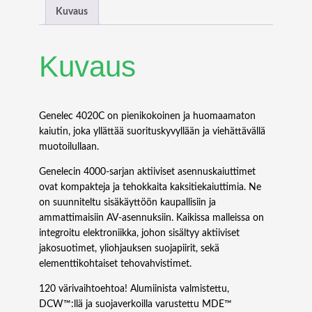
4
Kuvaus
0
2
0
Kuvaus
C
K
O
M
Genelec 4020C on pienikokoinen ja huomaamaton
P
kaiutin, joka yllättää suorituskyvyllään ja viehättävällä
A
muotoilullaan.
K
Genelecin 4000-sarjan aktiiviset asennuskaiuttimet
T
ovat kompakteja ja tehokkaita kaksitiekaiuttimia. Ne
I
on suunniteltu sisäkäyttöön kaupallisiin ja
A
ammattimaisiin AV-asennuksiin. Kaikissa malleissa on
K
integroitu elektroniikka, johon sisältyy aktiiviset
T
jakosuotimet, yliohjauksen suojapiirit, sekä
I
elementtikohtaiset tehovahvistimet.
I
V
120 värivaihtoehtoa! Alumiinista valmistettu,
I
DCW™:llä ja suojaverkoilla varustettu MDE™