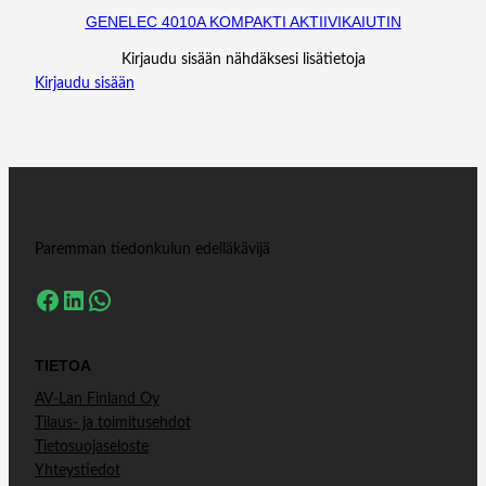
GENELEC 4010A KOMPAKTI AKTIIVIKAIUTIN
Kirjaudu sisään nähdäksesi lisätietoja
Kirjaudu sisään
Paremman tiedonkulun edelläkävijä
Facebook
LinkedIn
WhatsApp
TIETOA
AV-Lan Finland Oy
Tilaus- ja toimitusehdot
Tietosuojaseloste
Yhteystiedot