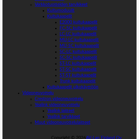
Verkkotuotteiden tarvikkeet
Kuitumoduulit
Kuitukaapelit
E2000 kuitukaapelit
FC-SC kuitukaapelit
LC-LC kuitukaapelit
MU-LC kuitukaapelit
MU-SC kuitukaapelit
SC-LC kuitukaapelit
SC-SC kuitukaapelit
ST-LC kuitukaapelit
ST-SC kuitukaapelit
ST-ST kuitukaapelit
Trunk kuitukaapelit
Kuitukaapelit ulkokäyttöön
Videoneuvottelu
Crestron videoneuvottelu
Yealink videoneuvottelu
Yealink laitteet
Yealink tarvikkeet
Muut videoneuvottelulaitteet
Copyright ©
2026
AV-Lan Finland Oy