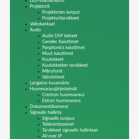
LED-sisätilanäytöt
Projektorit
Projektorien lamput
Projektoritarvikkeet
Valkokankaat
Audio
Audio DSP laitteet
Genelec Kaiuttimet
Panphonics kaiuttimet
Muut kaiuttimet
Kuulokkeet
Kuulokkeiden tarvikkeet
Mikrofonit
Vahvistimet
Langaton kuvansiirto
Huonevarausjärjestelmät
Crestron huonevaraus
Extron huonevaraus
Dokumenttikamerat
Signaalin hallinta
Signaalin suojaus
Telakointiasemat
Tarvikkeet signaalin hallintaan
AV over IP