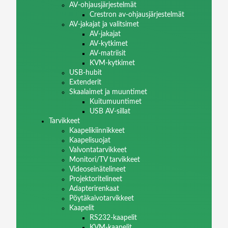
AV-ohjausjärjestelmät
Crestron av-ohjausjärjestelmät
AV-jakajat ja valitsimet
AV-jakajat
AV-kytkimet
AV-matriisit
KVM-kytkimet
USB-hubit
Extenderit
Skaalaimet ja muuntimet
Kuitumuuntimet
USB AV-sillat
Tarvikkeet
Kaapelikiinnikkeet
Kaapelisuojat
Valvontatarvikkeet
Monitori/TV tarvikkeet
Videoseinätelineet
Projektoritelineet
Adapterirenkaat
Pöytäkaivotarvikkeet
Kaapelit
RS232-kaapelit
KVM-kaapelit