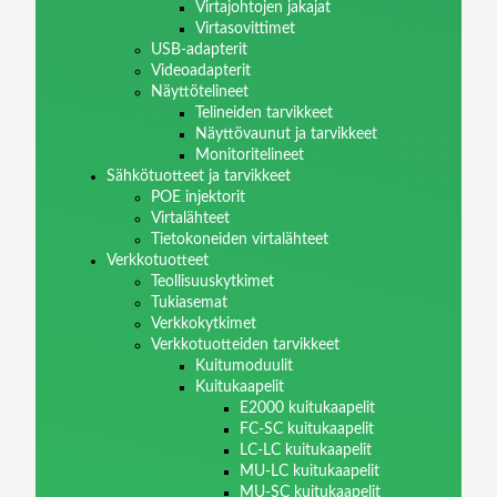
Virtajohtojen jakajat
Virtasovittimet
USB-adapterit
Videoadapterit
Näyttötelineet
Telineiden tarvikkeet
Näyttövaunut ja tarvikkeet
Monitoritelineet
Sähkötuotteet ja tarvikkeet
POE injektorit
Virtalähteet
Tietokoneiden virtalähteet
Verkkotuotteet
Teollisuuskytkimet
Tukiasemat
Verkkokytkimet
Verkkotuotteiden tarvikkeet
Kuitumoduulit
Kuitukaapelit
E2000 kuitukaapelit
FC-SC kuitukaapelit
LC-LC kuitukaapelit
MU-LC kuitukaapelit
MU-SC kuitukaapelit