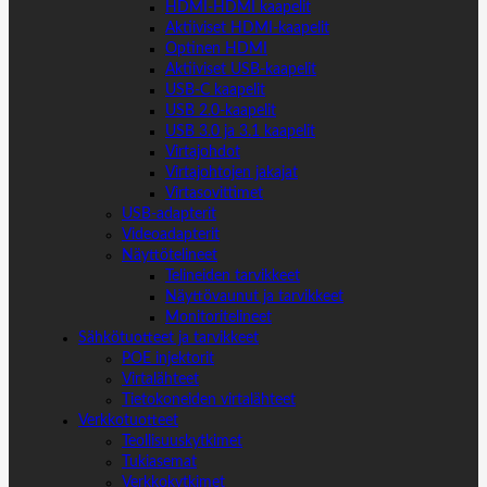
HDMI-HDMI kaapelit
Aktiiviset HDMI-kaapelit
Optinen HDMI
Aktiiviset USB-kaapelit
USB-C kaapelit
USB 2.0-kaapelit
USB 3.0 ja 3.1 kaapelit
Virtajohdot
Virtajohtojen jakajat
Virtasovittimet
USB-adapterit
Videoadapterit
Näyttötelineet
Telineiden tarvikkeet
Näyttövaunut ja tarvikkeet
Monitoritelineet
Sähkötuotteet ja tarvikkeet
POE injektorit
Virtalähteet
Tietokoneiden virtalähteet
Verkkotuotteet
Teollisuuskytkimet
Tukiasemat
Verkkokytkimet