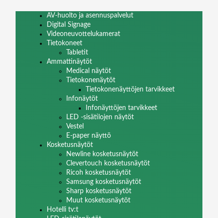
AV-huolto ja asennuspalvelut
Digital Signage
Videoneuvottelukamerat
Tietokoneet
Tabletit
Ammattinäytöt
Medical näytöt
Tietokonenäytöt
Tietokonenäyttöjen tarvikkeet
Infonäytöt
Infonäyttöjen tarvikkeet
LED -sisätilojen näytöt
Vestel
E-paper näyttö
Kosketusnäytöt
Newline kosketusnäytöt
Clevertouch kosketusnäytöt
Ricoh kosketusnäytöt
Samsung kosketusnäytöt
Sharp kosketusnäytöt
Muut kosketusnäytöt
Hotelli tv:t