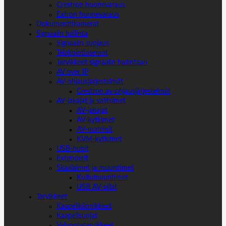
Crestron huonevaraus
Extron huonevaraus
Dokumenttikamerat
Signaalin hallinta
Signaalin suojaus
Telakointiasemat
Tarvikkeet signaalin hallintaan
AV over IP
AV-ohjausjärjestelmät
Crestron av-ohjausjärjestelmät
AV-jakajat ja valitsimet
AV-jakajat
AV-kytkimet
AV-matriisit
KVM-kytkimet
USB-hubit
Extenderit
Skaalaimet ja muuntimet
Kuitumuuntimet
USB AV-sillat
Tarvikkeet
Kaapelikiinnikkeet
Kaapelisuojat
Valvontatarvikkeet