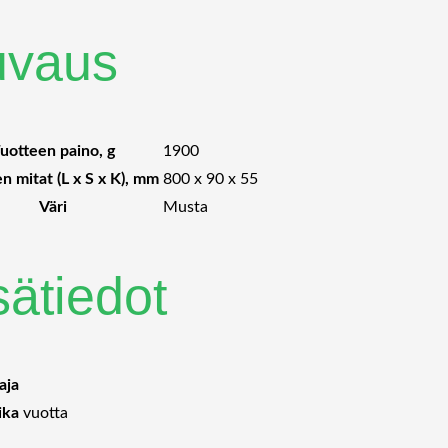
uvaus
uotteen paino, g
1900
n mitat (L x S x K), mm
800 x 90 x 55
Väri
Musta
sätiedot
aja
ika
vuotta