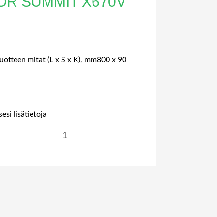
OR SUMMIT X670V
uotteen mitat (L x S x K), mm800 x 90
esi lisätietoja
E
X
T
R
E
M
E
V