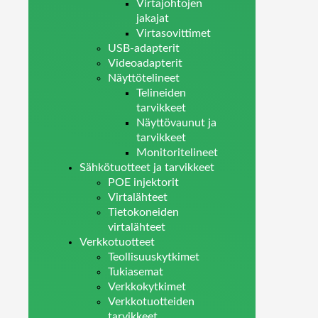
Virtajohtojen
jakajat
Virtasovittimet
USB-adapterit
Videoadapterit
Näyttötelineet
Telineiden
tarvikkeet
Näyttövaunut ja
tarvikkeet
Monitoritelineet
Sähkötuotteet ja tarvikkeet
POE injektorit
Virtalähteet
Tietokoneiden
virtalähteet
Verkkotuotteet
Teollisuuskytkimet
Tukiasemat
Verkkokytkimet
Verkkotuotteiden
tarvikkeet