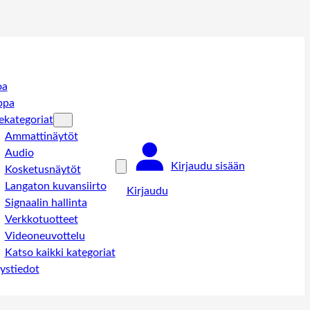
oa
ppa
ekategoriat
Ammattinäytöt
Audio
Kirjaudu sisään
Kosketusnäytöt
Langaton kuvansiirto
Kirjaudu
Signaalin hallinta
Verkkotuotteet
Videoneuvottelu
Katso kaikki kategoriat
ystiedot