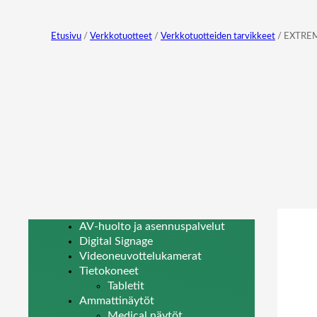
Etusivu
/
Verkkotuotteet
/
Verkkotuotteiden tarvikkeet
/ EXTRE
AV-huolto ja asennuspalvelut
Digital Signage
Videoneuvottelukamerat
Tietokoneet
Tabletit
Ammattinäytöt
Medical näytöt