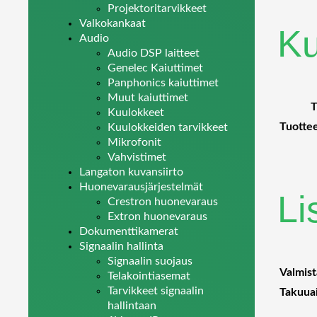
Projektoritarvikkeet
Valkokankaat
K
Audio
Audio DSP laitteet
Genelec Kaiuttimet
Panphonics kaiuttimet
Muut kaiuttimet
T
Kuulokkeet
Tuottee
Kuulokkeiden tarvikkeet
Mikrofonit
Vahvistimet
Langaton kuvansiirto
Huonevarausjärjestelmät
Li
Crestron huonevaraus
Extron huonevaraus
Dokumenttikamerat
Signaalin hallinta
Signaalin suojaus
Valmist
Telakointiasemat
Tarvikkeet signaalin
Takuua
hallintaan