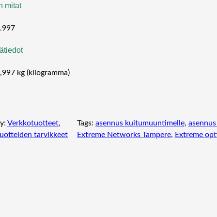
n mitat
.997
ätiedot
,997 kg (kilogramma)
y:
Verkkotuotteet
, 
Tags:
asennus kuitumuuntimelle
, 
asennus
uotteiden tarvikkeet
Extreme Networks Tampere
, 
Extreme opt