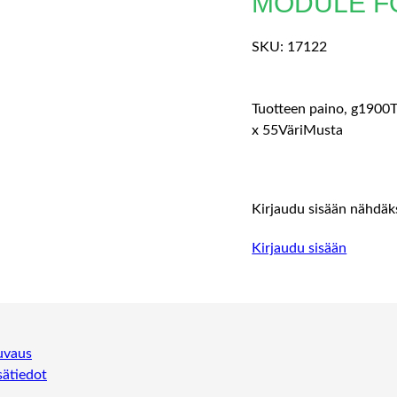
MODULE F
SKU:
17122
Tuotteen paino, g1900T
x 55VäriMusta
Kirjaudu sisään nähdäks
Kirjaudu sisään
uvaus
sätiedot