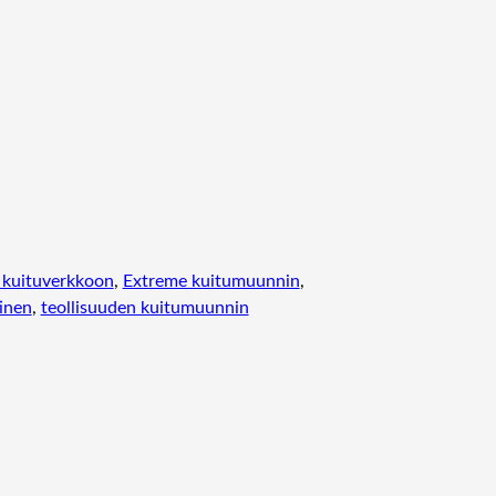
X
Q
S
F
P
+
P
O
R
T
S
 kuituverkkoon
, 
Extreme kuitumuunnin
, 
M
inen
, 
teollisuuden kuitumuunnin
O
D
U
L
E
F
O