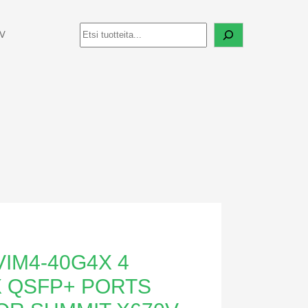
Haku
0V
IM4-40G4X 4
X QSFP+ PORTS