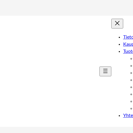
Tiet
Kau
Tuot
Yhte