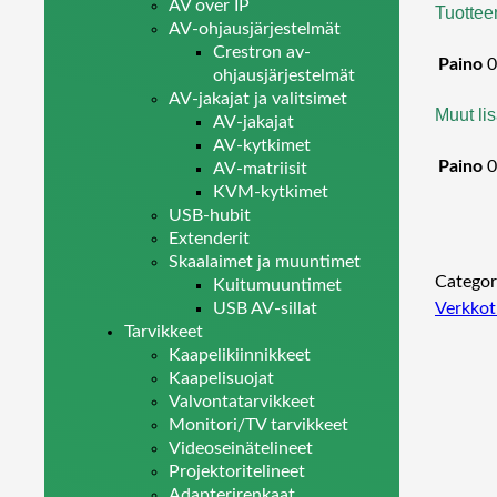
AV over IP
Tuottee
AV-ohjausjärjestelmät
Crestron av-
Paino
0
ohjausjärjestelmät
AV-jakajat ja valitsimet
Muut lis
AV-jakajat
AV-kytkimet
Paino
0
AV-matriisit
KVM-kytkimet
USB-hubit
Extenderit
Skaalaimet ja muuntimet
Categor
Kuitumuuntimet
USB AV-sillat
Verkkot
Tarvikkeet
Kaapelikiinnikkeet
Kaapelisuojat
Valvontatarvikkeet
Monitori/TV tarvikkeet
Videoseinätelineet
Projektoritelineet
Adapterirenkaat