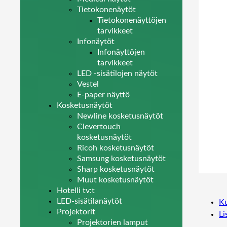
Tietokonenäytöt
Tietokonenäyttöjen
tarvikkeet
Infonäytöt
Infonäyttöjen
tarvikkeet
LED -sisätilojen näytöt
Vestel
E-paper näyttö
Kosketusnäytöt
Newline kosketusnäytöt
Clevertouch
kosketusnäytöt
Ricoh kosketusnäytöt
Samsung kosketusnäytöt
Sharp kosketusnäytöt
Muut kosketusnäytöt
Hotelli tv:t
LED-sisätilanäytöt
K
Projektorit
Li
Projektorien lamput