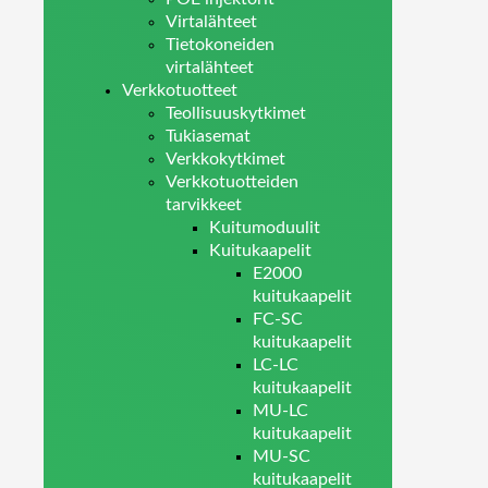
Virtalähteet
Tietokoneiden
virtalähteet
Verkkotuotteet
Teollisuuskytkimet
Tukiasemat
Verkkokytkimet
Verkkotuotteiden
tarvikkeet
Kuitumoduulit
Kuitukaapelit
E2000
kuitukaapelit
FC-SC
kuitukaapelit
LC-LC
kuitukaapelit
MU-LC
kuitukaapelit
MU-SC
kuitukaapelit