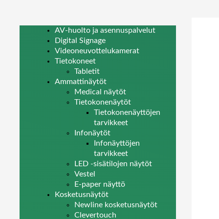
AV-huolto ja asennuspalvelut
Digital Signage
Videoneuvottelukamerat
Tietokoneet
Tabletit
Ammattinäytöt
Medical näytöt
Tietokonenäytöt
Tietokonenäyttöjen
tarvikkeet
Infonäytöt
Infonäyttöjen
tarvikkeet
LED -sisätilojen näytöt
Vestel
E-paper näyttö
Kosketusnäytöt
Newline kosketusnäytöt
Clevertouch