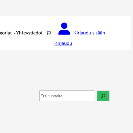
goriat
Yhteystiedot
Kirjaudu sisään
Kirjaudu
Haku