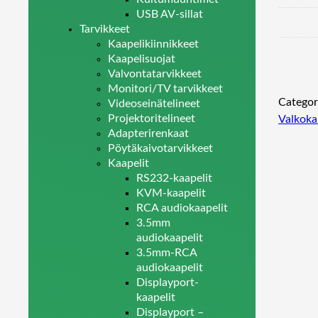
USB AV-sillat
Tarvikkeet
Kaapelikiinnikkeet
Kaapelisuojat
Valvontatarvikkeet
Monitori/TV tarvikkeet
Categor
Videoseinätelineet
Projektoritelineet
Valkoka
Adapterirenkaat
Pöytäkaivotarvikkeet
Kaapelit
RS232-kaapelit
KVM-kaapelit
RCA audiokaapelit
3.5mm
audiokaapelit
3.5mm-RCA
audiokaapelit
Displayport-
kaapelit
Displayport –