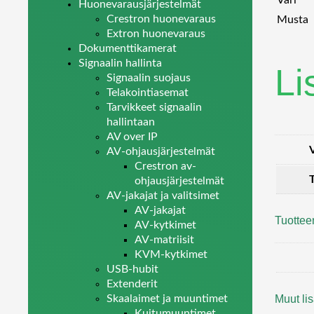
Väri
Huonevarausjärjestelmät
Crestron huonevaraus
Musta
Extron huonevaraus
Dokumenttikamerat
Signaalin hallinta
Li
Signaalin suojaus
Telakointiasemat
Tarvikkeet signaalin
hallintaan
AV over IP
AV-ohjausjärjestelmät
Crestron av-
ohjausjärjestelmät
AV-jakajat ja valitsimet
AV-jakajat
Tuottee
AV-kytkimet
AV-matriisit
KVM-kytkimet
USB-hubit
Extenderit
Muut lis
Skaalaimet ja muuntimet
Kuitumuuntimet