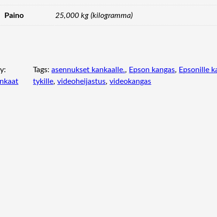
Paino
25,000 kg (kilogramma)
y:
Tags:
asennukset kankaalle.
, 
Epson kangas
, 
Epsonille 
nkaat
tykille
, 
videoheijastus
, 
videokangas