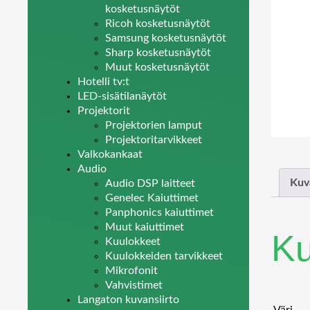
kosketusnäytöt
Ricoh kosketusnäytöt
Samsung kosketusnäytöt
Sharp kosketusnäytöt
Muut kosketusnäytöt
Hotelli tv:t
LED-sisätilanäytöt
Projektorit
Projektorien lamput
Projektoritarvikkeet
Valkokankaat
Audio
Kuv
Audio DSP laitteet
Genelec Kaiuttimet
Panphonics kaiuttimet
Muut kaiuttimet
K
Kuulokkeet
Kuulokkeiden tarvikkeet
Mikrofonit
Vahvistimet
Langaton kuvansiirto