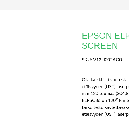
EPSON ELP
SCREEN
SKU:
V12H002AG0
Ota kaikki irti suuresta
etäisyyden (UST) laserp
mm 120 tuumaa (304,8
ELPSC36 on 120″ kiinte
tarkoitettu käytettäväk
etäisyyden (UST) laserp