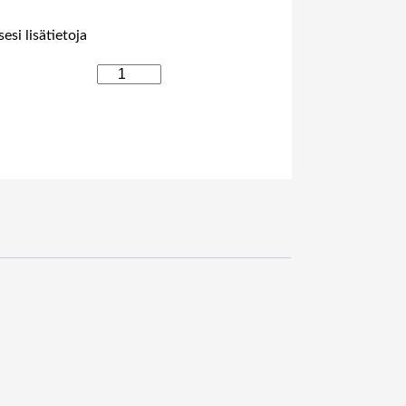
esi lisätietoja
E
P
S
O
N
E
L
P
S
C
3
6
1
2
0
"