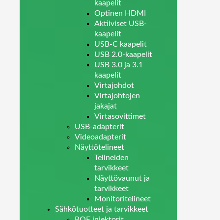
kaapelit
Optinen HDMI
Aktiiviset USB-
kaapelit
USB-C kaapelit
USB 2.0-kaapelit
USB 3.0 ja 3.1
kaapelit
Virtajohdot
Virtajohtojen
jakajat
Virtasovittimet
USB-adapterit
Videoadapterit
Näyttötelineet
Telineiden
tarvikkeet
Näyttövaunut ja
tarvikkeet
Monitoritelineet
Sähkötuotteet ja tarvikkeet
POE injektorit