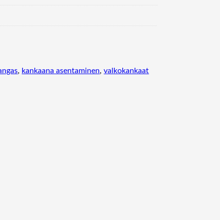
kangas
, 
kankaana asentaminen
, 
valkokankaat