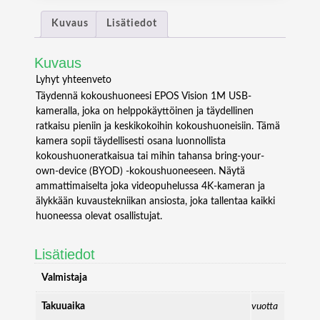
P
A
Kuvaus
Lisätiedot
N
D
Kuvaus
V
I
Lyhyt yhteenveto
S
Täydennä kokoushuoneesi EPOS Vision 1M USB-
I
kameralla, joka on helppokäyttöinen ja täydellinen
O
ratkaisu pieniin ja keskikokoihin kokoushuoneisiin. Tämä
N
kamera sopii täydellisesti osana luonnollista
1
kokoushuoneratkaisua tai mihin tahansa bring-your-
M
own-device (BYOD) -kokoushuoneeseen. Näytä
U
ammattimaiselta joka videopuhelussa 4K-kameran ja
S
älykkään kuvaustekniikan ansiosta, joka tallentaa kaikki
B
huoneessa olevat osallistujat.
M
E
Lisätiedot
E
T
Valmistaja
I
N
Takuuaika
vuotta
G