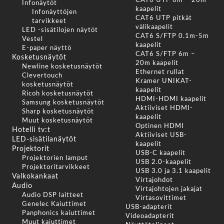
CAT6 UTP 6m – 20m
Infonäytöt
kaapelit
Infonäyttöjen
CAT6 UTP pitkät
tarvikkeet
välikaapelit
LED -sisätilojen näytöt
CAT6 S/FTP 0.1m-5m
Vestel
kaapelit
E-paper näyttö
CAT6 S/FTP 6m –
Kosketusnäytöt
20m kaapelit
Newline kosketusnäytöt
Ethernet rullat
Clevertouch
Kramer UNIKAT-
kosketusnäytöt
kaapelit
Ricoh kosketusnäytöt
HDMI-HDMI kaapelit
Samsung kosketusnäytöt
Aktiiviset HDMI-
Sharp kosketusnäytöt
kaapelit
Muut kosketusnäytöt
Optinen HDMI
Hotelli tv:t
Aktiiviset USB-
LED-sisätilanäytöt
kaapelit
Projektorit
USB-C kaapelit
Projektorien lamput
USB 2.0-kaapelit
Projektoritarvikkeet
USB 3.0 ja 3.1 kaapelit
Valkokankaat
Virtajohdot
Audio
Virtajohtojen jakajat
Audio DSP laitteet
Virtasovittimet
Genelec Kaiuttimet
USB-adapterit
Panphonics kaiuttimet
Videoadapterit
Muut kaiuttimet