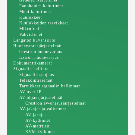
Genelec Kaiuttimet
Panphonics kaiuttimet
Muut kaiuttimet
Kuulokkeet
Kuulokkeiden tarvikkeet
Mikrofonit
Vahvistimet
Langaton kuvansiirto
Huonevarausjärjestelmät
Crestron huonevaraus
Extron huonevaraus
Dokumenttikamerat
Signaalin hallinta
Signaalin suojaus
Telakointiasemat
Tarvikkeet signaalin hallintaan
AV over IP
AV-ohjausjärjestelmät
Crestron av-ohjausjärjestelmät
AV-jakajat ja valitsimet
AV-jakajat
AV-kytkimet
AV-matriisit
KVM-kytkimet