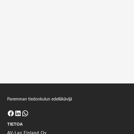
KRAMER K-CAM4K
Kirjaudu sisään nähdäksesi lisätietoja
Kirjaudu sisään
KRAMER K-BAR
Kirjaudu sisään nähdäksesi lisätietoja
Kirjaudu sisään
Paremman tiedonkulun edelläkävijä
Facebook
LinkedIn
WhatsApp
TIETOA
AV-Lan Finland Oy