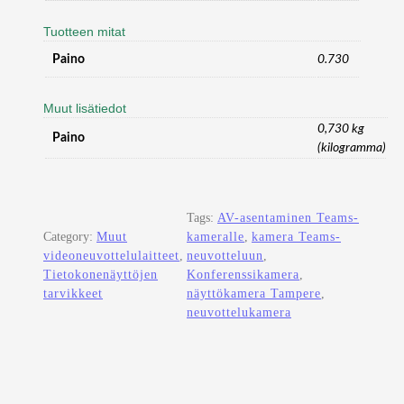
R
Tuotteen mitat
O
O
Paino
0.730
M
4
Muut lisätiedot
K
V
0,730 kg
Paino
I
(kilogramma)
D
E
O
Tags:
AV-asentaminen Teams-
C
Category:
Muut
kameralle
, 
kamera Teams-
A
videoneuvottelulaitteet
, 
neuvotteluun
, 
M
Tietokonenäyttöjen
Konferenssikamera
, 
E
tarvikkeet
näyttökamera Tampere
, 
R
neuvottelukamera
A
m
ä
ä
r