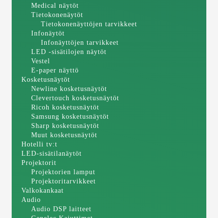
Medical näytöt
Tietokonenäytöt
Tietokonenäyttöjen tarvikkeet
Infonäytöt
Infonäyttöjen tarvikkeet
LED -sisätilojen näytöt
Vestel
E-paper näyttö
Kosketusnäytöt
Newline kosketusnäytöt
Clevertouch kosketusnäytöt
Ricoh kosketusnäytöt
Samsung kosketusnäytöt
Sharp kosketusnäytöt
Muut kosketusnäytöt
Hotelli tv:t
LED-sisätilanäytöt
Projektorit
Projektorien lamput
Projektoritarvikkeet
Valkokankaat
Audio
Audio DSP laitteet