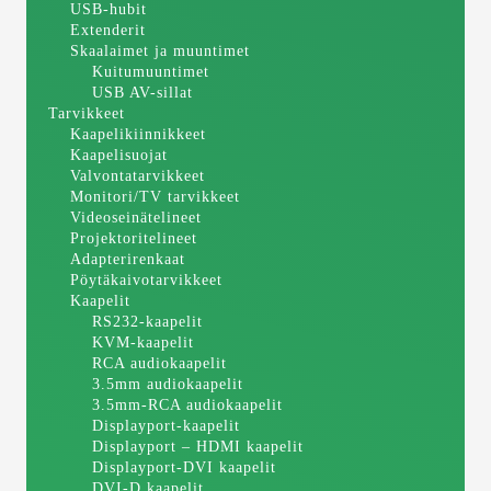
USB-hubit
Extenderit
Skaalaimet ja muuntimet
Kuitumuuntimet
USB AV-sillat
Tarvikkeet
Kaapelikiinnikkeet
Kaapelisuojat
Valvontatarvikkeet
Monitori/TV tarvikkeet
Videoseinätelineet
Projektoritelineet
Adapterirenkaat
Pöytäkaivotarvikkeet
Kaapelit
RS232-kaapelit
KVM-kaapelit
RCA audiokaapelit
3.5mm audiokaapelit
3.5mm-RCA audiokaapelit
Displayport-kaapelit
Displayport – HDMI kaapelit
Displayport-DVI kaapelit
DVI-D kaapelit