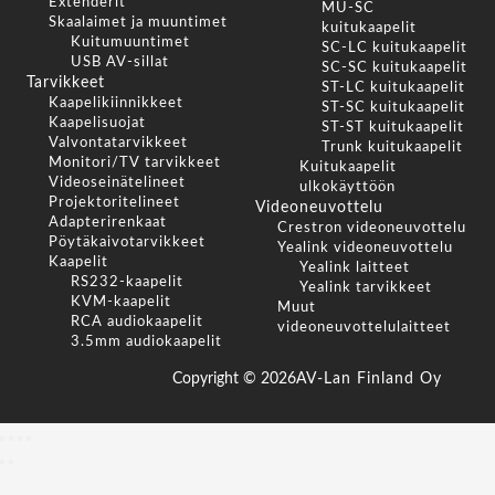
Extenderit
MU-SC
Skaalaimet ja muuntimet
kuitukaapelit
Kuitumuuntimet
SC-LC kuitukaapelit
USB AV-sillat
SC-SC kuitukaapelit
Tarvikkeet
ST-LC kuitukaapelit
Kaapelikiinnikkeet
ST-SC kuitukaapelit
Kaapelisuojat
ST-ST kuitukaapelit
Valvontatarvikkeet
Trunk kuitukaapelit
Monitori/TV tarvikkeet
Kuitukaapelit
Videoseinätelineet
ulkokäyttöön
Projektoritelineet
Videoneuvottelu
Adapterirenkaat
Crestron videoneuvottelu
Pöytäkaivotarvikkeet
Yealink videoneuvottelu
Kaapelit
Yealink laitteet
RS232-kaapelit
Yealink tarvikkeet
KVM-kaapelit
Muut
RCA audiokaapelit
videoneuvottelulaitteet
3.5mm audiokaapelit
Copyright ©
2026
AV-Lan Finland Oy