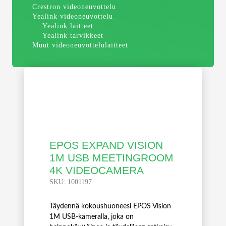
Crestron videoneuvottelu
Yealink videoneuvottelu
Yealink laitteet
Yealink tarvikkeet
Muut videoneuvottelulaitteet
EPOS EXPAND VISION
1M USB MEETINGROOM
4K VIDEOCAMERA
SKU:
1001197
Täydennä kokoushuoneesi EPOS Vision
1M USB-kameralla, joka on