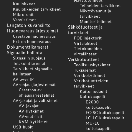
Näyttötelineet
Kuulokkeet
Telineiden tarvikkeet
Kuulokkeiden tarvikkeet
Näyttövaunut ja
Mikrofonit
tarvikkeet
Vahvistimet
Monitoritelineet
Langaton kuvansiirto
Sähkötuotteet ja
Huonevarausjärjestelmät
tarvikkeet
Crestron huonevaraus
POE injektorit
Extron huonevaraus
Virtalähteet
Dokumenttikamerat
Tietokoneiden
Signaalin hallinta
virtalähteet
Signaalin suojaus
Verkkotuotteet
Telakointiasemat
Teollisuuskytkimet
Tarvikkeet signaalin
Tukiasemat
hallintaan
Verkkokytkimet
AV over IP
Verkkotuotteiden
AV-ohjausjärjestelmät
tarvikkeet
Crestron av-
Kuitumoduulit
ohjausjärjestelmät
Kuitukaapelit
AV-jakajat ja valitsimet
E2000
AV-jakajat
kuitukaapelit
AV-kytkimet
FC-SC kuitukaapelit
AV-matriisit
LC-LC kuitukaapelit
KVM-kytkimet
MU-LC
USB-hubit
kuitukaapelit