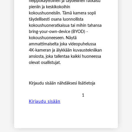
helppokäyttöinen ja täydellinen ratkaisu
pieniin ja keskikokoihin
kokoushuoneisiin. Tämä kamera sopii
täydellisesti osana luonnollista
kokoushuoneratkaisua tai mihin tahansa
bring-your-own-device (BYOD) -
kokoushuoneeseen. Näytä
ammattimaiselta joka videopuhelussa
4K-kameran ja älykkään kuvaustekniikan
ansiosta, joka tallentaa kaikki huoneessa
olevat osallistujat.
Kirjaudu sisään nähdäksesi lisätietoja
E
P
Kirjaudu sisään
O
S
E
X