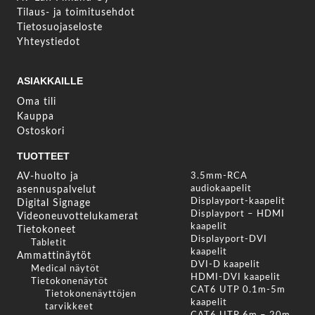
Tilaus- ja toimitusehdot
Tietosuojaseloste
Yhteystiedot
ASIAKKAILLE
Oma tili
Kauppa
Ostoskori
TUOTTEET
AV-huolto ja
3.5mm-RCA
audiokaapelit
asennuspalvelut
Displayport-kaapelit
Digital Signage
Displayport – HDMI
Videoneuvottelukamerat
kaapelit
Tietokoneet
Displayport-DVI
Tabletit
kaapelit
Ammattinäytöt
DVI-D kaapelit
Medical näytöt
HDMI-DVI kaapelit
Tietokonenäytöt
CAT6 UTP 0.1m-5m
Tietokonenäyttöjen
kaapelit
tarvikkeet