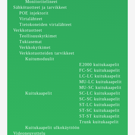
Monitoritelineet
Sähkötuotteet ja tarvikkeet
POE injektorit
Virtalähteet
Tietokoneiden virtalähteet
Verkkotuotteet
Teollisuuskytkimet
Tukiasemat
Verkkokytkimet
Verkkotuotteiden tarvikkeet
Kuitumoduulit
E2000 kuitukaapelit
FC-SC kuitukaapelit
LC-LC kuitukaapelit
MU-LC kuitukaapelit
MU-SC kuitukaapelit
Kuitukaapelit
SC-LC kuitukaapelit
SC-SC kuitukaapelit
ST-LC kuitukaapelit
ST-SC kuitukaapelit
ST-ST kuitukaapelit
Trunk kuitukaapelit
Kuitukaapelit ulkokäyttöön
Videoneuvottelu