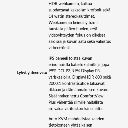
HDR webkamera, kaikua
suodattavat kaksoismikrofonit sekä
14 watin stereokaiuttimet.
Webkameran keinoäly toimii
taustalla pitäen huolen, että
videoyhteyden fokus on oikeissa
asioissa ja kuvanlaatu sekä valaistus
virheettömiä.
IPS paneeli toistaa kuvan
erinomaisilla katselukulmilla ja jopa
99% DCI-P3, 99% Display P3
Lyhyt yhteenveto
väriskaaloilla. DisplayHDR 600 sekä
2000:1 kontrastisuhde takaavat
rikkaan ja elämänmakuisen kuvan.
Sisäänrakennettu ComfortView
Plus vähentää silmille haitallista
sinivaloa väritoiston kärsimättä.
Auto KVM mahdollistaa kahden
tietokoneen yhtäaikaisen