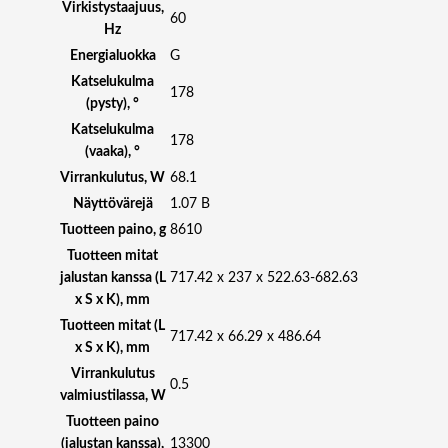
ä
Virkistystaajuus,
60
r
Hz
ä
Energialuokka
G
Katselukulma
178
(pysty), °
Katselukulma
178
(vaaka), °
Virrankulutus, W
68.1
Näyttövärejä
1.07 B
Tuotteen paino, g
8610
Tuotteen mitat
jalustan kanssa (L
717.42 x 237 x 522.63-682.63
x S x K), mm
Tuotteen mitat (L
717.42 x 66.29 x 486.64
x S x K), mm
Virrankulutus
0.5
valmiustilassa, W
Tuotteen paino
(jalustan kanssa),
13300