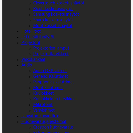
Clevertouch kosketusnäytöt
Ricoh kosketusnäytöt
Samsung kosketusnäytöt
Sharp kosketusnäytöt
Muut kosketusnäytöt
Hotelli tv:t
LED-sisätilanäytöt
Projektorit
Projektorien lamput
Projektoritarvikkeet
Valkokankaat
Audio
Audio DSP laitteet
Genelec Kaiuttimet
Panphonics kaiuttimet
Muut kaiuttimet
Kuulokkeet
Kuulokkeiden tarvikkeet
Mikrofonit
Vahvistimet
Langaton kuvansiirto
Huonevarausjärjestelmät
Crestron huonevaraus
Extron huonevaraus