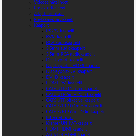
Videoseinätelineet
Projektoritelineet
Adapterirenkaat
Pöytäkaivotarvikkeet
Kaapelit
RS232-kaapelit
KVM-kaapelit
RCA audiokaapelit
3.5mm audiokaapelit
3.5mm-RCA audiokaapelit
Displayport-kaapelit
Displayport – HDMI kaapelit
Displayport-DVI kaapelit
DVI-D kaapelit
HDMI-DVI kaapelit
CAT6 UTP 0.1m-5m kaapelit
CAT6 UTP 6m – 20m kaapelit
CAT6 UTP pitkät välikaapelit
CAT6 S/FTP 0.1m-5m kaapelit
CAT6 S/FTP 6m – 20m kaapelit
Ethernet rullat
Kramer UNIKAT-kaapelit
HDMI-HDMI kaapelit
Aktiiviset HDMI-kaapelit