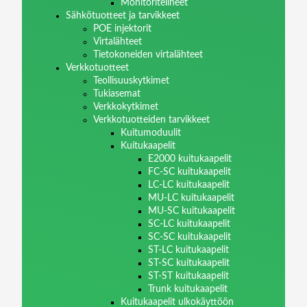
Monitoritelineet
Sähkötuotteet ja tarvikkeet
POE injektorit
Virtalähteet
Tietokoneiden virtalähteet
Verkkotuotteet
Teollisuuskytkimet
Tukiasemat
Verkkokytkimet
Verkkotuotteiden tarvikkeet
Kuitumoduulit
Kuitukaapelit
E2000 kuitukaapelit
FC-SC kuitukaapelit
LC-LC kuitukaapelit
MU-LC kuitukaapelit
MU-SC kuitukaapelit
SC-LC kuitukaapelit
SC-SC kuitukaapelit
ST-LC kuitukaapelit
ST-SC kuitukaapelit
ST-ST kuitukaapelit
Trunk kuitukaapelit
Kuitukaapelit ulkokäyttöön