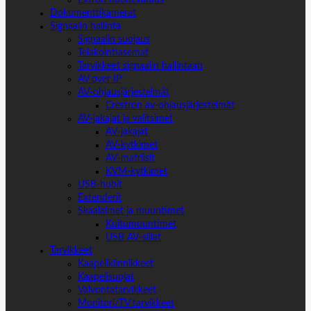
Dokumenttikamerat
Signaalin hallinta
Signaalin suojaus
Telakointiasemat
Tarvikkeet signaalin hallintaan
AV over IP
AV-ohjausjärjestelmät
Crestron av-ohjausjärjestelmät
AV-jakajat ja valitsimet
AV-jakajat
AV-kytkimet
AV-matriisit
KVM-kytkimet
USB-hubit
Extenderit
Skaalaimet ja muuntimet
Kuitumuuntimet
USB AV-sillat
Tarvikkeet
Kaapelikiinnikkeet
Kaapelisuojat
Valvontatarvikkeet
Monitori/TV tarvikkeet