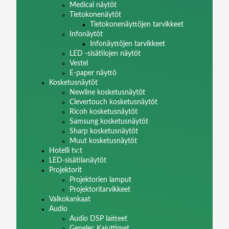
Medical näytöt
Tietokonenäytöt
Tietokonenäyttöjen tarvikkeet
Infonäytöt
Infonäyttöjen tarvikkeet
LED -sisätilojen näytöt
Vestel
E-paper näyttö
Kosketusnäytöt
Newline kosketusnäytöt
Clevertouch kosketusnäytöt
Ricoh kosketusnäytöt
Samsung kosketusnäytöt
Sharp kosketusnäytöt
Muut kosketusnäytöt
Hotelli tv:t
LED-sisätilanäytöt
Projektorit
Projektorien lamput
Projektoritarvikkeet
Valkokankaat
Audio
Audio DSP laitteet
Genelec Kaiuttimet