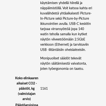
käyttämisen yhdellä hiirellä ja
näppäimistöllä. Voit katsoa kahta eri
kuvalähdettä yhtäaikaisesti Picture-
In-Picture sekä Picture-by-Picture
ikkunointien avulla. USB-C keskitin
tarjoaa virransyöttöä jopa 140
watin teholla samalla kun kytket
näytön viiveettöömään 2.5GbE
verkkoon (Ethernet) ja tarvittaviin
USB -liitäntäisiin oheislaitteisiin.
Monipuoliset säädöt tekevät
näytön säätämisestä vaivatonta,
joten työergonomia on taattu.
Koko elinkaaren
aikaiset CO2 -
päästöt, kg
1161
(valmistajan
arvio)
Päästöarvioissa