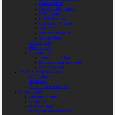
Optinen HDMI
Aktiiviset USB-kaapelit
USB-C kaapelit
USB 2.0-kaapelit
USB 3.0 ja 3.1 kaapelit
Virtajohdot
Virtajohtojen jakajat
Virtasovittimet
USB-adapterit
Videoadapterit
Näyttötelineet
Telineiden tarvikkeet
Näyttövaunut ja tarvikkeet
Monitoritelineet
Sähkötuotteet ja tarvikkeet
POE injektorit
Virtalähteet
Tietokoneiden virtalähteet
Verkkotuotteet
Teollisuuskytkimet
Tukiasemat
Verkkokytkimet
Verkkotuotteiden tarvikkeet