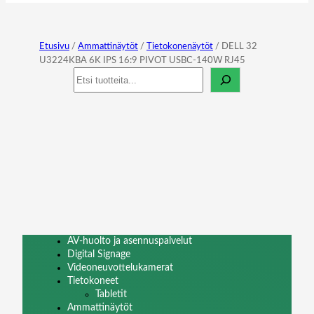
Etusivu
/
Ammattinäytöt
/
Tietokonenäytöt
/ DELL 32
U3224KBA 6K IPS 16:9 PIVOT USBC-140W RJ45
Haku
AV-huolto ja asennuspalvelut
Digital Signage
Videoneuvottelukamerat
Tietokoneet
Tabletit
Ammattinäytöt