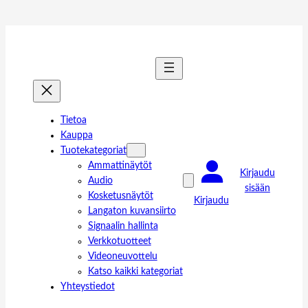
Tietoa
Kauppa
Tuotekategoriat
Ammattinäytöt
Kirjaudu
Audio
sisään
Kosketusnäytöt
Kirjaudu
Langaton kuvansiirto
Signaalin hallinta
Verkkotuotteet
Videoneuvottelu
Katso kaikki kategoriat
Yhteystiedot