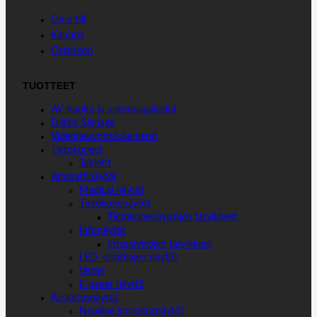
Oma tili
Kauppa
Ostoskori
TUOTTEET
AV-huolto ja asennuspalvelut
Digital Signage
Videoneuvottelukamerat
Tietokoneet
Tabletit
Ammattinäytöt
Medical näytöt
Tietokonenäytöt
Tietokonenäyttöjen tarvikkeet
Infonäytöt
Infonäyttöjen tarvikkeet
LED -sisätilojen näytöt
Vestel
E-paper näyttö
Kosketusnäytöt
Newline kosketusnäytöt