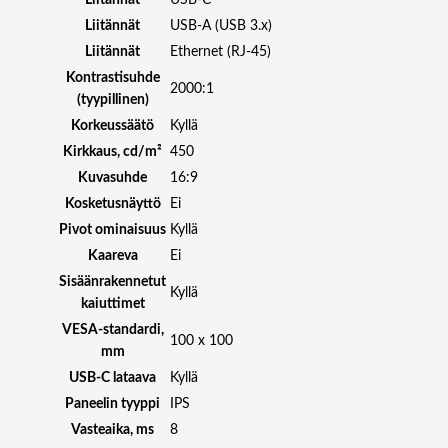
Liitännät
USB-C
P
Liitännät
USB-A (USB 3.x)
I
Liitännät
Ethernet (RJ-45)
V
Kontrastisuhde
O
2000:1
(tyypillinen)
T
U
Korkeussäätö
Kyllä
S
Kirkkaus, cd/m²
450
B
Kuvasuhde
16:9
C
Kosketusnäyttö
Ei
-
Pivot ominaisuus
Kyllä
1
Kaareva
Ei
4
0
Sisäänrakennetut
Kyllä
W
kaiuttimet
R
VESA-standardi,
100 x 100
J
mm
4
USB-C lataava
Kyllä
5
Paneelin tyyppi
IPS
m
Vasteaika, ms
8
ä