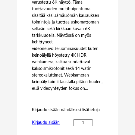
varustettu 6K näyttö. Tämä
tuottavuuden multihuipentuma
sisältää käsittämättömän kattauksen
toimintoja ja tuottaa uskomattoman
selkeän sekä kirkkaan kuvan 6K
tarkkuudella. Näytössä on myös
kehittyneet
videoneuvotteluominaisuudet kuten
keinoälyllä höystetty 4K HDR
webkamera, kaikua suodattavat
kaksoismikrofonit sekä 14 watin
stereokaiuttimet. Webkameran
keinoäly toimii taustalla pitäen huolen,
että videoyhteyden fokus on…
Kirjaudu sisään nähdäksesi lisätietoja
D
Kirjaudu sisään
E