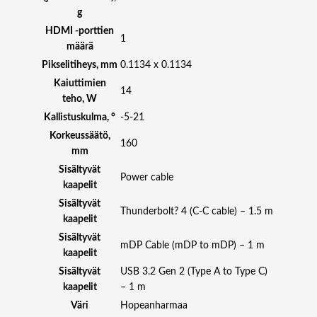
g
HDMI -porttien
1
määrä
Pikselitiheys, mm
0.1134 x 0.1134
Kaiuttimien
14
teho, W
Kallistuskulma, °
-5-21
Korkeussäätö,
160
mm
Sisältyvät
Power cable
kaapelit
Sisältyvät
Thunderbolt? 4 (C-C cable) – 1.5 m
kaapelit
Sisältyvät
mDP Cable (mDP to mDP) – 1 m
kaapelit
Sisältyvät
USB 3.2 Gen 2 (Type A to Type C)
kaapelit
– 1 m
Väri
Hopeanharmaa