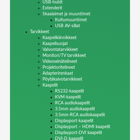
USB-hubit
Extenderit
Skaalaimet ja muuntimet
Kuitumuuntimet
USB AV-sillat
Tarvikkeet
Kaapelikiinnikkeet
Kaapelisuojat
Valvontatarvikkeet
Monitori/TV tarvikkeet
Videoseinätelineet
Projektoritelineet
Adapterirenkaat
Pöytäkaivotarvikkeet
Kaapelit
RS232-kaapelit
KVM-kaapelit
RCA audiokaapelit
3.5mm audiokaapelit
3.5mm-RCA audiokaapelit
Displayport-kaapelit
Displayport – HDMI kaapelit
Displayport-DVI kaapelit
DVI-D kaapelit