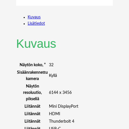
L
L
3
Kuvaus
2
Lisätiedot
U
3
2
Kuvaus
2
4
K
B
Näytön koko, ”
32
A
Sisäänrakennettu
Kyllä
6
kamera
K
Näytön
I
resoluutio,
6144 x 3456
P
pikseliä
S
Liitännät
Mini DisplayPort
1
Liitännät
HDMI
6
:
Liitännät
Thunderbolt 4
9