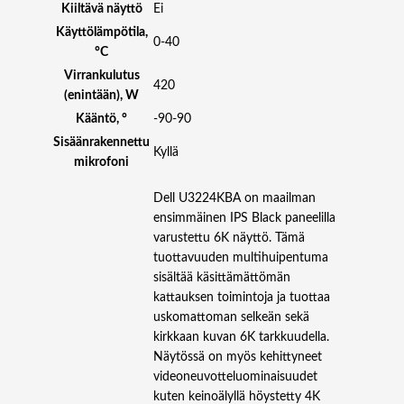
Kiiltävä näyttö
Ei
Käyttölämpötila,
0-40
°C
Virrankulutus
420
(enintään), W
Kääntö, °
-90-90
Sisäänrakennettu
Kyllä
mikrofoni
Dell U3224KBA on maailman
ensimmäinen IPS Black paneelilla
varustettu 6K näyttö. Tämä
tuottavuuden multihuipentuma
sisältää käsittämättömän
kattauksen toimintoja ja tuottaa
uskomattoman selkeän sekä
kirkkaan kuvan 6K tarkkuudella.
Näytössä on myös kehittyneet
videoneuvotteluominaisuudet
kuten keinoälyllä höystetty 4K