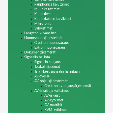
Panphonics kaiuttimet
Muut kaiuttimet
Kuulokkeet
Kuulokkeiden tarvikkeet
Mikrofonit
Vahvistimet
Langaton kuvansiirto
Huonevarausjärjestelmät
Crestron huonevaraus
Extron huonevaraus
Dokumenttikamerat
Signaalin hallinta
Signaalin suojaus
Telakointiasemat
Tarvikkeet signaalin hallintaan
AV over IP
AV-ohjausjärjestelmät
Crestron av-ohjausjärjestelmät
AV-jakajat ja valitsimet
AV-jakajat
AV-kytkimet
AV-matriisit
KVM-kytkimet