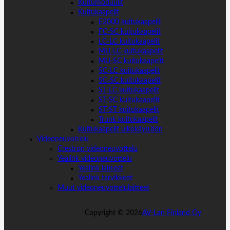
Kuitumoduulit
Kuitukaapelit
E2000 kuitukaapelit
FC-SC kuitukaapelit
LC-LC kuitukaapelit
MU-LC kuitukaapelit
MU-SC kuitukaapelit
SC-LC kuitukaapelit
SC-SC kuitukaapelit
ST-LC kuitukaapelit
ST-SC kuitukaapelit
ST-ST kuitukaapelit
Trunk kuitukaapelit
Kuitukaapelit ulkokäyttöön
Videoneuvottelu
Crestron videoneuvottelu
Yealink videoneuvottelu
Yealink laitteet
Yealink tarvikkeet
Muut videoneuvottelulaitteet
Copyright ©
2026
AV-Lan Finland Oy