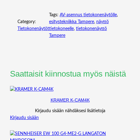
Tags:
AV-asennus tietokonenäytölle
, 
Category:
esitystekniikka Tampere
, 
näyttö
Tietokonenäytöt
tietokoneelle
, 
tietokonenäyttö
Tampere
Saattaisit kiinnostua myös näistä
KRAMER K-CAM4K
Kirjaudu sisään nähdäksesi lisätietoja
Kirjaudu sisään