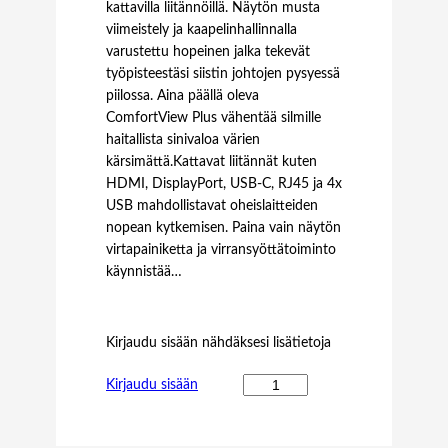
kattavilla liitännöillä. Näytön musta
viimeistely ja kaapelinhallinnalla
varustettu hopeinen jalka tekevät
työpisteestäsi siistin johtojen pysyessä
piilossa. Aina päällä oleva
ComfortView Plus vähentää silmille
haitallista sinivaloa värien
kärsimättä.Kattavat liitännät kuten
HDMI, DisplayPort, USB-C, RJ45 ja 4x
USB mahdollistavat oheislaitteiden
nopean kytkemisen. Paina vain näytön
virtapainiketta ja virransyöttätoiminto
käynnistää…
Kirjaudu sisään nähdäksesi lisätietoja
D
Kirjaudu sisään
E
L