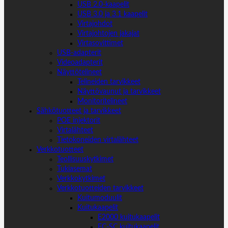
USB 2.0-kaapelit
USB 3.0 ja 3.1 kaapelit
Virtajohdot
Virtajohtojen jakajat
Virtasovittimet
USB-adapterit
Videoadapterit
Näyttötelineet
Telineiden tarvikkeet
Näyttövaunut ja tarvikkeet
Monitoritelineet
Sähkötuotteet ja tarvikkeet
POE injektorit
Virtalähteet
Tietokoneiden virtalähteet
Verkkotuotteet
Teollisuuskytkimet
Tukiasemat
Verkkokytkimet
Verkkotuotteiden tarvikkeet
Kuitumoduulit
Kuitukaapelit
E2000 kuitukaapelit
FC-SC kuitukaapelit