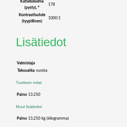
Katselukulma
178
(pysty), °
Kontrastisuhde
1000:1
(tyypillinen)
Lisätiedot
Valmistaja
Takuuaika
vuotta
Tuotteen mitat
Paino
13.250
Muut lisätiedot
Paino
13,250 kg (kilogramma)