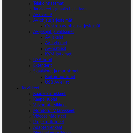
Telakointiasemat
Tarvikkeet signaalin hallintaan
AV over IP
AV-ohjausjärjestelmät
Crestron av-ohjausjärjestelmät
AV-jakajat ja valitsimet
AV-jakajat
AV-kytkimet
AV-matriisit
KVM-kytkimet
USB-hubit
Extenderit
Skaalaimet ja muuntimet
Kuitumuuntimet
USB AV-sillat
Tarvikkeet
Kaapelikiinnikkeet
Kaapelisuojat
Valvontatarvikkeet
Monitori/TV tarvikkeet
Videoseinätelineet
Projektoritelineet
Adapterirenkaat