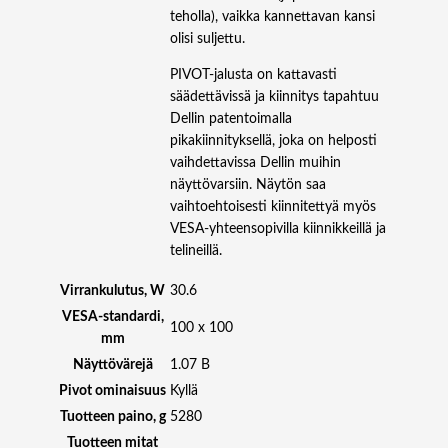
r
teholla), vaikka kannettavan kansi
ä
olisi suljettu.
PIVOT-jalusta on kattavasti
säädettävissä ja kiinnitys tapahtuu
Dellin patentoimalla
pikakiinnityksellä, joka on helposti
vaihdettavissa Dellin muihin
näyttövarsiin. Näytön saa
vaihtoehtoisesti kiinnitettyä myös
VESA-yhteensopivilla kiinnikkeillä ja
telineillä.
Virrankulutus, W
30.6
VESA-standardi,
100 x 100
mm
Näyttövärejä
1.07 B
Pivot ominaisuus
Kyllä
Tuotteen paino, g
5280
Tuotteen mitat