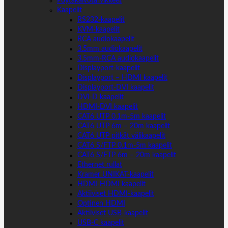
Pöytäkaivotarvikkeet
Kaapelit
RS232-kaapelit
KVM-kaapelit
RCA audiokaapelit
3.5mm audiokaapelit
3.5mm-RCA audiokaapelit
Displayport-kaapelit
Displayport – HDMI kaapelit
Displayport-DVI kaapelit
DVI-D kaapelit
HDMI-DVI kaapelit
CAT6 UTP 0.1m-5m kaapelit
CAT6 UTP 6m – 20m kaapelit
CAT6 UTP pitkät välikaapelit
CAT6 S/FTP 0.1m-5m kaapelit
CAT6 S/FTP 6m – 20m kaapelit
Ethernet rullat
Kramer UNIKAT-kaapelit
HDMI-HDMI kaapelit
Aktiiviset HDMI-kaapelit
Optinen HDMI
Aktiiviset USB-kaapelit
USB-C kaapelit