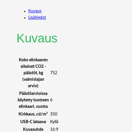
L
3
Kuvaus
2
Lisätiedot
P
3
2
Kuvaus
2
3
Q
E
Koko elinkaaren
U
aikaiset CO2 -
H
päästöt, kg
752
D
(valmistajan
I
arvio)
P
Päästöarvioissa
S
käytetty tuotteen
6
1
elinkaari, vuotta
6
Kirkkaus, cd/m²
350
:
USB-C lataava
Kyllä
9
Kuvasuhde
16:9
P