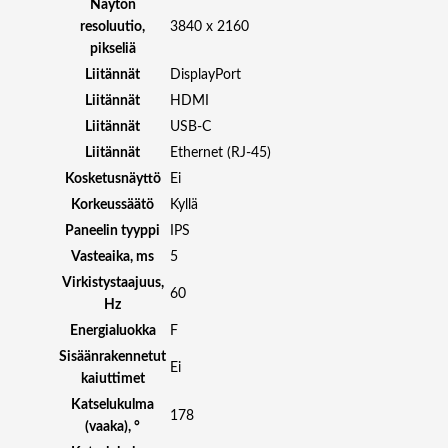
Näytön
resoluutio,
3840 x 2160
pikseliä
Liitännät
DisplayPort
Liitännät
HDMI
Liitännät
USB-C
Liitännät
Ethernet (RJ-45)
Kosketusnäyttö
Ei
Korkeussäätö
Kyllä
Paneelin tyyppi
IPS
Vasteaika, ms
5
Virkistystaajuus,
60
Hz
Energialuokka
F
Sisäänrakennetut
Ei
kaiuttimet
Katselukulma
178
(vaaka), °