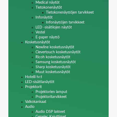
Medical näytöt
Tietokonenäytöt
Tietokonenäyttöjen tarvikkeet
Infonäytöt
Infonäyttöjen tarvikkeet
LED -sisätilojen näytöt
Vestel
E-paper näyttö
Kosketusnäytöt
Newline kosketusnäytöt
Clevertouch kosketusnäytöt
Ricoh kosketusnäytöt
Samsung kosketusnäytöt
Sharp kosketusnäytöt
Muut kosketusnäytöt
Hotelli tv:t
LED-sisätilanäytöt
Projektorit
Projektorien lamput
Projektoritarvikkeet
Valkokankaat
Audio
Audio DSP laitteet
Genelec Kaiuttimet