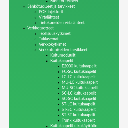
Monitoritelineet
Sähkötuotteet ja tarvikkeet
POE injektorit
Virtalähteet
Tietokoneiden virtalähteet
Verkkotuotteet
Teollisuuskytkimet
Tukiasemat
Verkkokytkimet
Verkkotuotteiden tarvikkeet
Kuitumoduulit
Kuitukaapelit
E2000 kuitukaapelit
FC-SC kuitukaapelit
LC-LC kuitukaapelit
MU-LC kuitukaapelit
MU-SC kuitukaapelit
SC-LC kuitukaapelit
SC-SC kuitukaapelit
ST-LC kuitukaapelit
ST-SC kuitukaapelit
ST-ST kuitukaapelit
Trunk kuitukaapelit
Kuitukaapelit ulkokäyttöön