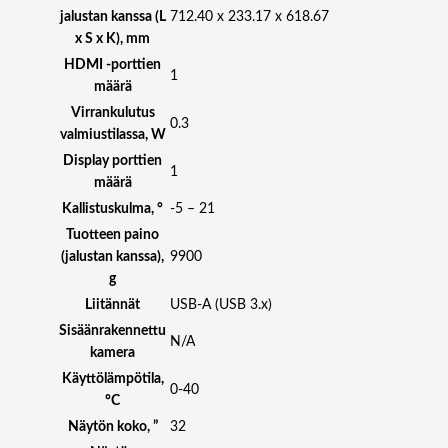
jalustan kanssa (L
712.40 x 233.17 x 618.67
x S x K), mm
HDMI -porttien
1
määrä
Virrankulutus
0.3
valmiustilassa, W
Display porttien
1
määrä
Kallistuskulma, °
-5 – 21
Tuotteen paino
(jalustan kanssa),
9900
g
Liitännät
USB-A (USB 3.x)
Sisäänrakennettu
N/A
kamera
Käyttölämpötila,
0-40
°C
Näytön koko, ”
32