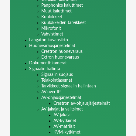
Panphonics kaiuttimet
Muut kaiuttimet
Kuulokkeet
Kuulokkeiden tarvikkeet
Mikrofonit
Vahvistimet
Langaton kuvansiirto
Huonevarausjärjestelmät
Crestron huonevaraus
Extron huonevaraus
Dokumenttikamerat
Signaalin hallinta
Signaalin suojaus
Telakointiasemat
Tarvikkeet signaalin hallintaan
AV over IP
AV-ohjausjärjestelmät
Crestron av-ohjausjärjestelmät
AV-jakajat ja valitsimet
AV-jakajat
AV-kytkimet
AV-matriisit
KVM-kytkimet