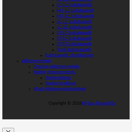
LC-LC kuitukaapelit
MU-LC kuitukaapelit
MU-SC kuitukaapelit
SC-LC kuitukaapelit
SC-SC kuitukaapelit
ST-LC kuitukaapelit
ST-SC kuitukaapelit
ST-ST kuitukaapelit
Trunk kuitukaapelit
Kuitukaapelit ulkokäyttöön
Videoneuvottelu
Crestron videoneuvottelu
Yealink videoneuvottelu
Yealink laitteet
Yealink tarvikkeet
Muut videoneuvottelulaitteet
Copyright ©
2026
AV-Lan Finland Oy