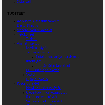
Ostoskori
TUOTTEET
AV-huolto ja asennuspalvelut
Digital Signage
Videoneuvottelukamerat
Tietokoneet
Tabletit
Ammattinäytöt
Medical näytöt
Tietokonenäytöt
Tietokonenäyttöjen tarvikkeet
Infonäytöt
Infonäyttöjen tarvikkeet
LED -sisätilojen näytöt
Vestel
E-paper näyttö
Kosketusnäytöt
Newline kosketusnäytöt
Clevertouch kosketusnäytöt
Ricoh kosketusnäytöt
Samsung kosketusnäytöt