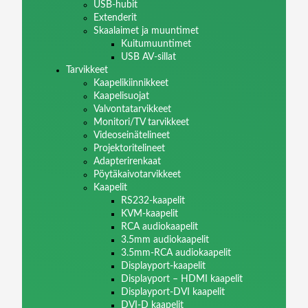
USB-hubit
Extenderit
Skaalaimet ja muuntimet
Kuitumuuntimet
USB AV-sillat
Tarvikkeet
Kaapelikiinnikkeet
Kaapelisuojat
Valvontatarvikkeet
Monitori/TV tarvikkeet
Videoseinätelineet
Projektoritelineet
Adapterirenkaat
Pöytäkaivotarvikkeet
Kaapelit
RS232-kaapelit
KVM-kaapelit
RCA audiokaapelit
3.5mm audiokaapelit
3.5mm-RCA audiokaapelit
Displayport-kaapelit
Displayport – HDMI kaapelit
Displayport-DVI kaapelit
DVI-D kaapelit