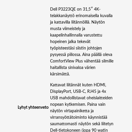
I
Dell P3223QE on 31,5″ 4K-
V
telakkanäyttö erinomaisella kuvalla
O
ja kattavilla liitännöillä. Näytön
T
musta viimeistely ja
U
kaapelinhallinnalla varustettu
S
hopeinen jalka tekevät
B
työpisteestäsi siistin johtojen
C
pysyessä piilossa. Aina päällä oleva
-
ComfortView Plus vähentää silmille
9
haitallista sinivaloa värien
0
kärsimättä.
W
R
Kattavat liitännät kuten HDMI,
J
DisplayPort, USB-C, RJ45 ja 4x
-
USB mahdollistavat oheislaitteiden
4
nopean kytkemisen. Paina vain
Lyhyt yhteenveto
5
näytön virtapainiketta ja
m
virransyöttätoiminto käynnistää
ä
saumattomasti näytön sekä liitetyn
ä
Dell-tietokoneen (jopa 90 watin