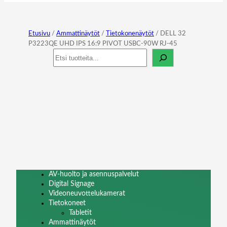
Etusivu
/
Ammattinäytöt
/
Tietokonenäytöt
/ DELL 32
P3223QE UHD IPS 16:9 PIVOT USBC-90W RJ-45
Haku
AV-huolto ja asennuspalvelut
Digital Signage
Videoneuvottelukamerat
Tietokoneet
Tabletit
Ammattinäytöt