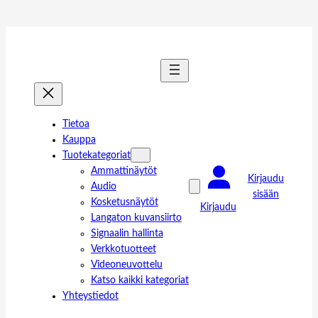
Tietoa
Kauppa
Tuotekategoriat
Ammattinäytöt
Kirjaudu
Audio
sisään
Kosketusnäytöt
Kirjaudu
Langaton kuvansiirto
Signaalin hallinta
Verkkotuotteet
Videoneuvottelu
Katso kaikki kategoriat
Yhteystiedot