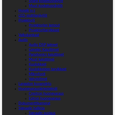
Sharp kosketusnäytöt
Muut kosketusnäytöt
Hotelli tv:t
LED-sisätilanäytöt
Projektorit
Projektorien lamput
Projektoritarvikkeet
Valkokankaat
Audio
Audio DSP laitteet
Genelec Kaiuttimet
Panphonics kaiuttimet
Muut kaiuttimet
Kuulokkeet
Kuulokkeiden tarvikkeet
Mikrofonit
Vahvistimet
Langaton kuvansiirto
Huonevarausjärjestelmät
Crestron huonevaraus
Extron huonevaraus
Dokumenttikamerat
Signaalin hallinta
Signaalin suojaus