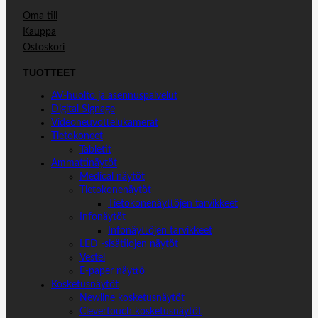
Oma tili
Kauppa
Ostoskori
TUOTTEET
AV-huolto ja asennuspalvelut
Digital Signage
Videoneuvottelukamerat
Tietokoneet
Tabletit
Ammattinäytöt
Medical näytöt
Tietokonenäytöt
Tietokonenäyttöjen tarvikkeet
Infonäytöt
Infonäyttöjen tarvikkeet
LED -sisätilojen näytöt
Vestel
E-paper näyttö
Kosketusnäytöt
Newline kosketusnäytöt
Clevertouch kosketusnäytöt