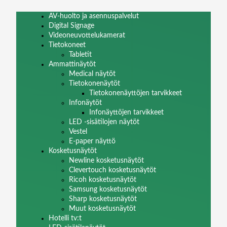
AV-huolto ja asennuspalvelut
Digital Signage
Videoneuvottelukamerat
Tietokoneet
Tabletit
Ammattinäytöt
Medical näytöt
Tietokonenäytöt
Tietokonenäyttöjen tarvikkeet
Infonäytöt
Infonäyttöjen tarvikkeet
LED -sisätilojen näytöt
Vestel
E-paper näyttö
Kosketusnäytöt
Newline kosketusnäytöt
Clevertouch kosketusnäytöt
Ricoh kosketusnäytöt
Samsung kosketusnäytöt
Sharp kosketusnäytöt
Muut kosketusnäytöt
Hotelli tv:t