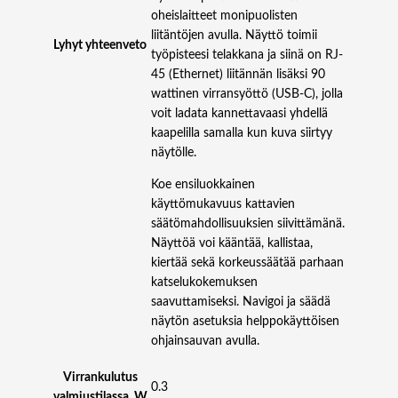
oheislaitteet monipuolisten
-
liitäntöjen avulla. Näyttö toimii
4
Lyhyt yhteenveto
työpisteesi telakkana ja siinä on RJ-
5
45 (Ethernet) liitännän lisäksi 90
m
wattinen virransyöttö (USB-C), jolla
ä
voit ladata kannettavaasi yhdellä
ä
kaapelilla samalla kun kuva siirtyy
r
näytölle.
ä
Koe ensiluokkainen
käyttömukavuus kattavien
säätömahdollisuuksien siivittämänä.
Näyttöä voi kääntää, kallistaa,
kiertää sekä korkeussäätää parhaan
katselukokemuksen
saavuttamiseksi. Navigoi ja säädä
näytön asetuksia helppokäyttöisen
ohjainsauvan avulla.
Virrankulutus
0.3
valmiustilassa, W