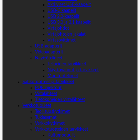
Aktiiviset USB-kaapelit
USB-C kaapelit
USB 2.0-kaapelit
USB 3.0 ja 3.1 kaapelit
Virtajohdot
Virtajohtojen jakajat
Virtasovittimet
USB-adapterit
Videoadapterit
Näyttötelineet
Telineiden tarvikkeet
Näyttövaunut ja tarvikkeet
Monitoritelineet
Sähkötuotteet ja tarvikkeet
POE injektorit
Virtalähteet
Tietokoneiden virtalähteet
Verkkotuotteet
Teollisuuskytkimet
Tukiasemat
Verkkokytkimet
Verkkotuotteiden tarvikkeet
Kuitumoduulit