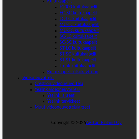
Kuitukaapelit
E2000 kuitukaapelit
FC-SC kuitukaapelit
LC-LC kuitukaapelit
MU-LC kuitukaapelit
MU-SC kuitukaapelit
SC-LC kuitukaapelit
SC-SC kuitukaapelit
ST-LC kuitukaapelit
ST-SC kuitukaapelit
ST-ST kuitukaapelit
Trunk kuitukaapelit
Kuitukaapelit ulkokäyttöön
Videoneuvottelu
Crestron videoneuvottelu
Yealink videoneuvottelu
Yealink laitteet
Yealink tarvikkeet
Muut videoneuvottelulaitteet
Copyright ©
2026
AV-Lan Finland Oy