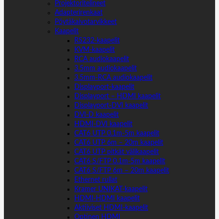
Projektoritelineet
Adapterirenkaat
Pöytäkaivotarvikkeet
Kaapelit
RS232-kaapelit
KVM-kaapelit
RCA audiokaapelit
3.5mm audiokaapelit
3.5mm-RCA audiokaapelit
Displayport-kaapelit
Displayport – HDMI kaapelit
Displayport-DVI kaapelit
DVI-D kaapelit
HDMI-DVI kaapelit
CAT6 UTP 0.1m-5m kaapelit
CAT6 UTP 6m – 20m kaapelit
CAT6 UTP pitkät välikaapelit
CAT6 S/FTP 0.1m-5m kaapelit
CAT6 S/FTP 6m – 20m kaapelit
Ethernet rullat
Kramer UNIKAT-kaapelit
HDMI-HDMI kaapelit
Aktiiviset HDMI-kaapelit
Optinen HDMI