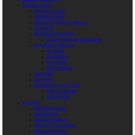
Signaalin hallinta
Signaalin suojaus
Telakointiasemat
Tarvikkeet signaalin hallintaan
AV over IP
AV-ohjausjärjestelmät
Crestron av-ohjausjärjestelmät
AV-jakajat ja valitsimet
AV-jakajat
AV-kytkimet
AV-matriisit
KVM-kytkimet
USB-hubit
Extenderit
Skaalaimet ja muuntimet
Kuitumuuntimet
USB AV-sillat
Tarvikkeet
Kaapelikiinnikkeet
Kaapelisuojat
Valvontatarvikkeet
Monitori/TV tarvikkeet
Videoseinätelineet