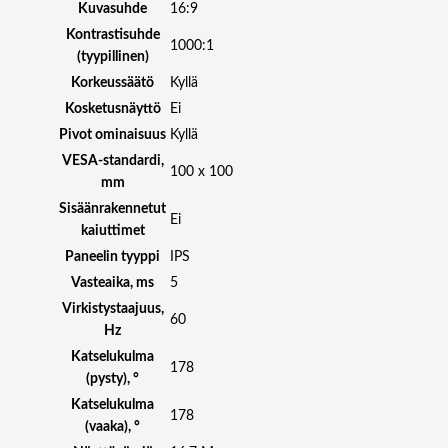
Kuvasuhde
16:9
Kontrastisuhde
1000:1
(tyypillinen)
Korkeussäätö
Kyllä
Kosketusnäyttö
Ei
Pivot ominaisuus
Kyllä
VESA-standardi,
100 x 100
mm
Sisäänrakennetut
Ei
kaiuttimet
Paneelin tyyppi
IPS
Vasteaika, ms
5
Virkistystaajuus,
60
Hz
Katselukulma
178
(pysty), °
Katselukulma
178
(vaaka), °