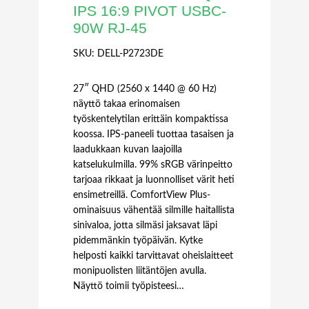
IPS 16:9 PIVOT USBC-
90W RJ-45
SKU:
DELL-P2723DE
27″ QHD (2560 x 1440 @ 60 Hz)
näyttö takaa erinomaisen
työskentelytilan erittäin kompaktissa
koossa. IPS-paneeli tuottaa tasaisen ja
laadukkaan kuvan laajoilla
katselukulmilla. 99% sRGB värinpeitto
tarjoaa rikkaat ja luonnolliset värit heti
ensimetreillä. ComfortView Plus-
ominaisuus vähentää silmille haitallista
sinivaloa, jotta silmäsi jaksavat läpi
pidemmänkin työpäivän. Kytke
helposti kaikki tarvittavat oheislaitteet
monipuolisten liitäntöjen avulla.
Näyttö toimii työpisteesi…