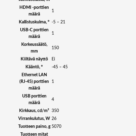
HDMI -porttien
1
määrä
Kallistuskulma, °
-5 – 21
USB-C porttien
1
määrä
Korkeussäätö,
150
mm
Kiiltävä näyttö
Ei
Kääntö, °
-45 – 45
Ethernet LAN
(RJ-45) porttien
1
määrä
USB porttien
4
määrä
Kirkkaus, cd/m²
350
Virrankulutus, W
26
Tuotteen paino, g
5070
Tuotteen mitat