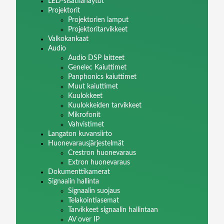
LED-sisätilanäytöt
Projektorit
Projektorien lamput
Projektoritarvikkeet
Valkokankaat
Audio
Audio DSP laitteet
Genelec Kaiuttimet
Panphonics kaiuttimet
Muut kaiuttimet
Kuulokkeet
Kuulokkeiden tarvikkeet
Mikrofonit
Vahvistimet
Langaton kuvansiirto
Huonevarausjärjestelmät
Crestron huonevaraus
Extron huonevaraus
Dokumenttikamerat
Signaalin hallinta
Signaalin suojaus
Telakointiasemat
Tarvikkeet signaalin hallintaan
AV over IP