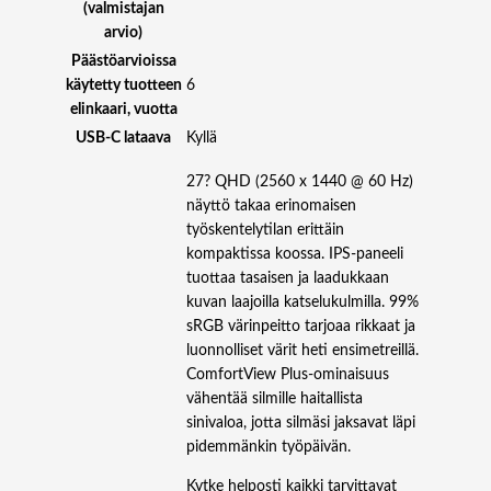
P
(valmistajan
S
arvio)
1
Päästöarvioissa
6
käytetty tuotteen
6
:
elinkaari, vuotta
9
USB-C lataava
Kyllä
P
I
27? QHD (2560 x 1440 @ 60 Hz)
V
näyttö takaa erinomaisen
O
työskentelytilan erittäin
T
kompaktissa koossa. IPS-paneeli
U
tuottaa tasaisen ja laadukkaan
S
kuvan laajoilla katselukulmilla. 99%
B
sRGB värinpeitto tarjoaa rikkaat ja
C
luonnolliset värit heti ensimetreillä.
-
ComfortView Plus-ominaisuus
9
vähentää silmille haitallista
0
sinivaloa, jotta silmäsi jaksavat läpi
W
pidemmänkin työpäivän.
R
Kytke helposti kaikki tarvittavat
J