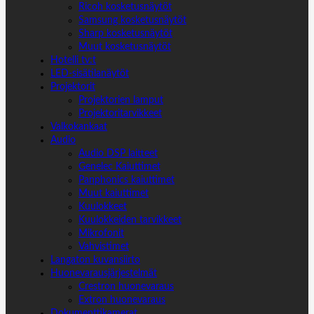
Ricoh kosketusnäytöt
Samsung kosketusnäytöt
Sharp kosketusnäytöt
Muut kosketusnäytöt
Hotelli tv:t
LED-sisätilanäytöt
Projektorit
Projektorien lamput
Projektoritarvikkeet
Valkokankaat
Audio
Audio DSP laitteet
Genelec Kaiuttimet
Panphonics kaiuttimet
Muut kaiuttimet
Kuulokkeet
Kuulokkeiden tarvikkeet
Mikrofonit
Vahvistimet
Langaton kuvansiirto
Huonevarausjärjestelmät
Crestron huonevaraus
Extron huonevaraus
Dokumenttikamerat