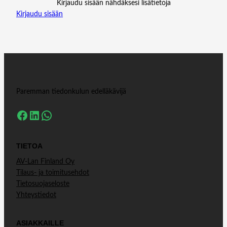
Kirjaudu sisään nähdäksesi lisätietoja
Kirjaudu sisään
Paremman tiedonkulun edelläkävijä
Facebook
LinkedIn
WhatsApp
TIETOA
AV-Lan Finland Oy
Tilaus- ja toimitusehdot
Tietosuojaseloste
Yhteystiedot
ASIAKKAILLE