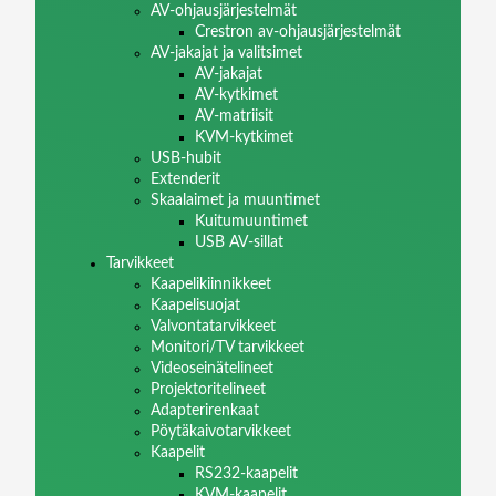
AV-ohjausjärjestelmät
Crestron av-ohjausjärjestelmät
AV-jakajat ja valitsimet
AV-jakajat
AV-kytkimet
AV-matriisit
KVM-kytkimet
USB-hubit
Extenderit
Skaalaimet ja muuntimet
Kuitumuuntimet
USB AV-sillat
Tarvikkeet
Kaapelikiinnikkeet
Kaapelisuojat
Valvontatarvikkeet
Monitori/TV tarvikkeet
Videoseinätelineet
Projektoritelineet
Adapterirenkaat
Pöytäkaivotarvikkeet
Kaapelit
RS232-kaapelit
KVM-kaapelit