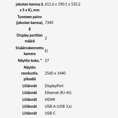
jalustan kanssa (L
611.6 x 190.1 x 535.2
x S x K), mm
Tuotteen paino
(jalustan kanssa),
7340
g
Display porttien
2
määrä
Sisäänrakennettu
Ei
kamera
Näytön koko, ”
27
Näytön
resoluutio,
2560 x 1440
pikseliä
Liitännät
DisplayPort
Liitännät
Ethernet (RJ-45)
Liitännät
HDMI
Liitännät
USB-A (USB 3.x)
Liitännät
USB-C