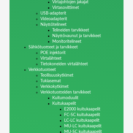
Virtajohtojen jakajat
Virtasovittimet
USB-adapterit
Videoadapterit
Näyttötelineet
Telineiden tarvikkeet
Näyttövaunut ja tarvikkeet
Monitoritelineet
Sähkötuotteet ja tarvikkeet
POE injektorit
Virtalähteet
Tietokoneiden virtalähteet
Verkkotuotteet
Teollisuuskytkimet
Tukiasemat
Verkkokytkimet
Verkkotuotteiden tarvikkeet
Kuitumoduulit
Kuitukaapelit
E2000 kuitukaapelit
FC-SC kuitukaapelit
LC-LC kuitukaapelit
MU-LC kuitukaapelit
MU-SC kuitukaapelit