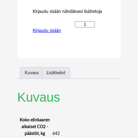
Kirjaudu sisään nähdäksesi lisätietoja
D
Kirjaudu sisään
E
L
L
2
7
P
2
Kuvaus
Lisätiedot
7
2
3
Kuvaus
D
E
Q
H
Koko elinkaaren
D
aikaiset CO2 -
I
päästöt, kg
642