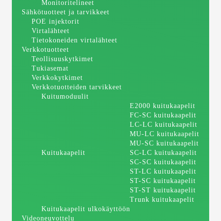
Monitoritelineet
Sähkötuotteet ja tarvikkeet
POE injektorit
Virtalähteet
Tietokoneiden virtalähteet
Verkkotuotteet
Teollisuuskytkimet
Tukiasemat
Verkkokytkimet
Verkkotuotteiden tarvikkeet
Kuitumoduulit
E2000 kuitukaapelit
FC-SC kuitukaapelit
LC-LC kuitukaapelit
MU-LC kuitukaapelit
MU-SC kuitukaapelit
Kuitukaapelit
SC-LC kuitukaapelit
SC-SC kuitukaapelit
ST-LC kuitukaapelit
ST-SC kuitukaapelit
ST-ST kuitukaapelit
Trunk kuitukaapelit
Kuitukaapelit ulkokäyttöön
Videoneuvottelu