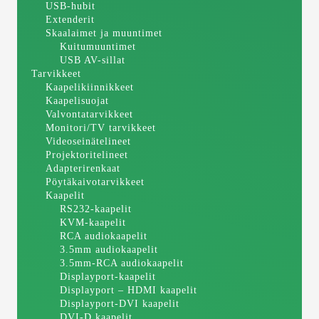
USB-hubit
Extenderit
Skaalaimet ja muuntimet
Kuitumuuntimet
USB AV-sillat
Tarvikkeet
Kaapelikiinnikkeet
Kaapelisuojat
Valvontatarvikkeet
Monitori/TV tarvikkeet
Videoseinätelineet
Projektoritelineet
Adapterirenkaat
Pöytäkaivotarvikkeet
Kaapelit
RS232-kaapelit
KVM-kaapelit
RCA audiokaapelit
3.5mm audiokaapelit
3.5mm-RCA audiokaapelit
Displayport-kaapelit
Displayport – HDMI kaapelit
Displayport-DVI kaapelit
DVI-D kaapelit