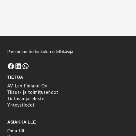
Crestron HD-MD-4K-400 KIT extender
Kirjaudu sisään nähdäksesi lisätietoja
Kirjaudu sisään
Paremman tiedonkulun edelläkävijä
Facebook
LinkedIn
WhatsApp
TIETOA
AV-Lan Finland Oy
Tilaus- ja toimitusehdot
Tietosuojaseloste
Yhteystiedot
ASIAKKAILLE
Oma tili