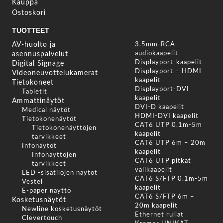
Kauppa
Ostoskori
TUOTTEET
AV-huolto ja
3.5mm-RCA
audiokaapelit
asennuspalvelut
Displayport-kaapelit
Digital Signage
Displayport – HDMI
Videoneuvottelukamerat
kaapelit
Tietokoneet
Displayport-DVI
Tabletit
kaapelit
Ammattinäytöt
DVI-D kaapelit
Medical näytöt
HDMI-DVI kaapelit
Tietokonenäytöt
CAT6 UTP 0.1m-5m
Tietokonenäyttöjen
kaapelit
tarvikkeet
CAT6 UTP 6m – 20m
Infonäytöt
kaapelit
Infonäyttöjen
CAT6 UTP pitkät
tarvikkeet
välikaapelit
LED -sisätilojen näytöt
CAT6 S/FTP 0.1m-5m
Vestel
kaapelit
E-paper näyttö
CAT6 S/FTP 6m –
Kosketusnäytöt
20m kaapelit
Newline kosketusnäytöt
Ethernet rullat
Clevertouch