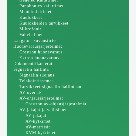
Genelec Kaiuttimet
Panphonics kaiuttimet
Muut kaiuttimet
Kuulokkeet
Kuulokkeiden tarvikkeet
Mikrofonit
Vahvistimet
Langaton kuvansiirto
Huonevarausjärjestelmät
Crestron huonevaraus
Extron huonevaraus
Dokumenttikamerat
Signaalin hallinta
Signaalin suojaus
Telakointiasemat
Tarvikkeet signaalin hallintaan
AV over IP
AV-ohjausjärjestelmät
Crestron av-ohjausjärjestelmät
AV-jakajat ja valitsimet
AV-jakajat
AV-kytkimet
AV-matriisit
KVM-kytkimet