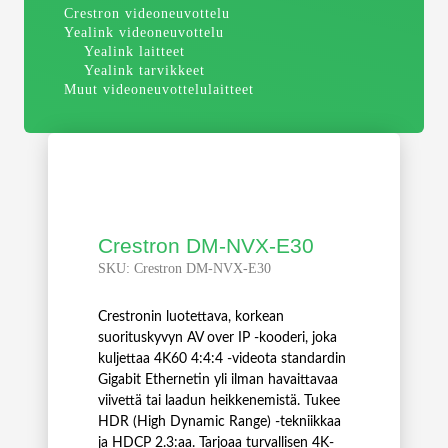
Crestron videoneuvottelu
Yealink videoneuvottelu
Yealink laitteet
Yealink tarvikkeet
Muut videoneuvottelulaitteet
Crestron DM-NVX-E30
SKU:
Crestron DM-NVX-E30
Crestronin luotettava, korkean
suorituskyvyn AV over IP -kooderi, joka
kuljettaa 4K60 4:4:4 -videota standardin
Gigabit Ethernetin yli ilman havaittavaa
viivettä tai laadun heikkenemistä. Tukee
HDR (High Dynamic Range) -tekniikkaa
ja HDCP 2.3:aa. Tarjoaa turvallisen 4K-