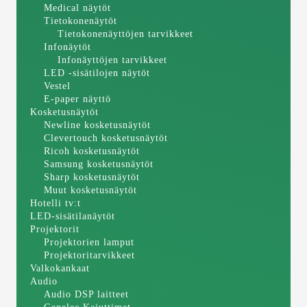
Medical näytöt
Tietokonenäytöt
Tietokonenäyttöjen tarvikkeet
Infonäytöt
Infonäyttöjen tarvikkeet
LED -sisätilojen näytöt
Vestel
E-paper näyttö
Kosketusnäytöt
Newline kosketusnäytöt
Clevertouch kosketusnäytöt
Ricoh kosketusnäytöt
Samsung kosketusnäytöt
Sharp kosketusnäytöt
Muut kosketusnäytöt
Hotelli tv:t
LED-sisätilanäytöt
Projektorit
Projektorien lamput
Projektoritarvikkeet
Valkokankaat
Audio
Audio DSP laitteet