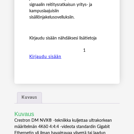
signaalin reititysratkaisun yritys- ja
kampuslaajuisiin
sisällönjakelusovelluksiin.
Kirjaudu sisään nähdäksesi lisätietoja
C
r
Kirjaudu sisään
e
s
t
r
o
n
Kuvaus
D
M
Kuvaus
-
N
Crestron DM NVX® -tekniikka kuljettaa ultrakorkean
V
määritelmän 4K60 4:4:4 -videota standardin Gigabit
X
Ethernetin yli ilman havaittavaa viivettä tai laadun