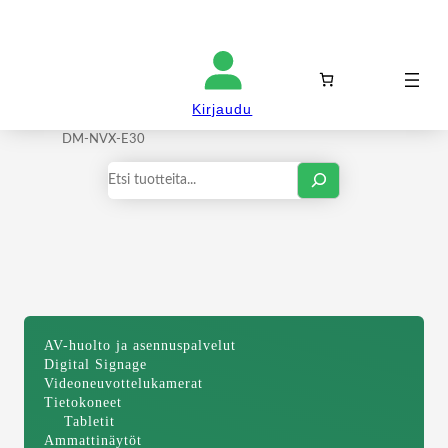
Kirjaudu sisään
Kirjaudu
Etusivu
/
Signaalin hallinta
/
AV over IP
/ Crestron
DM-NVX-E30
Haku
AV-huolto ja asennuspalvelut
Digital Signage
Videoneuvottelukamerat
Tietokoneet
Tabletit
Ammattinäytöt