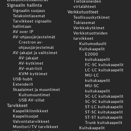
Tietokoneiden
Signaalin hallinta
virtalähteet
Signaalin suojaus
Verkkotuotteet
Telakointiasemat
Teollisuuskytkimet
Tarvikkeet signaalin
Tukiasemat
hallintaan
Verkkokytkimet
AV over IP
Verkkotuotteiden
AV-ohjausjärjestelmät
tarvikkeet
Crestron av-
Kuitumoduulit
ohjausjärjestelmät
Kuitukaapelit
AV-jakajat ja valitsimet
E2000
AV-jakajat
kuitukaapelit
AV-kytkimet
FC-SC kuitukaapelit
AV-matriisit
LC-LC kuitukaapelit
KVM-kytkimet
MU-LC
USB-hubit
kuitukaapelit
Extenderit
MU-SC
Skaalaimet ja muuntimet
kuitukaapelit
Kuitumuuntimet
SC-LC kuitukaapelit
USB AV-sillat
SC-SC kuitukaapelit
Tarvikkeet
ST-LC kuitukaapelit
Kaapelikiinnikkeet
ST-SC kuitukaapelit
Kaapelisuojat
ST-ST kuitukaapelit
Valvontatarvikkeet
Trunk kuitukaapelit
Monitori/TV tarvikkeet
Kuitukaapelit