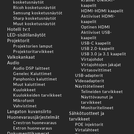
Kramer UNIKAT-
kosketusnäytöt
kaapelit
Ricoh kosketusnäytöt
HDMI-HDMI kaapelit
Samsung kosketusnäytöt
Aktiiviset HDMI-
Sharp kosketusnäytöt
kaapelit
Muut kosketusnäytöt
Optinen HDMI
Hotelli tv:t
Aktiiviset USB-
LED-sisätilanäytöt
kaapelit
Projektorit
USB-C kaapelit
Projektorien lamput
USB 2.0-kaapelit
Projektoritarvikkeet
USB 3.0 ja 3.1 kaapelit
Valkokankaat
Virtajohdot
Audio
Virtajohtojen jakajat
Audio DSP laitteet
Virtasovittimet
Genelec Kaiuttimet
USB-adapterit
Panphonics kaiuttimet
Videoadapterit
Muut kaiuttimet
Näyttötelineet
Kuulokkeet
Telineiden tarvikkeet
Kuulokkeiden tarvikkeet
Näyttövaunut ja
Mikrofonit
tarvikkeet
Vahvistimet
Monitoritelineet
Langaton kuvansiirto
Sähkötuotteet ja
Huonevarausjärjestelmät
tarvikkeet
Crestron huonevaraus
POE injektorit
Extron huonevaraus
Virtalähteet
Dokumenttikamerat