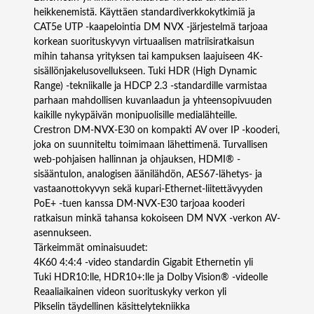
-
heikkenemistä. Käyttäen standardiverkkokytkimiä ja
E
CAT5e UTP -kaapelointia DM NVX -järjestelmä tarjoaa
3
korkean suorituskyvyn virtuaalisen matriisiratkaisun
0
mihin tahansa yrityksen tai kampuksen laajuiseen 4K-
m
sisällönjakelusovellukseen. Tuki HDR (High Dynamic
ä
Range) -tekniikalle ja HDCP 2.3 -standardille varmistaa
ä
parhaan mahdollisen kuvanlaadun ja yhteensopivuuden
r
kaikille nykypäivän monipuolisille medialähteille.
ä
Crestron DM-NVX-E30 on kompakti AV over IP -kooderi,
joka on suunniteltu toimimaan lähettimenä. Turvallisen
web-pohjaisen hallinnan ja ohjauksen, HDMI® -
sisääntulon, analogisen äänilähdön, AES67-lähetys- ja
vastaanottokyvyn sekä kupari-Ethernet-liitettävyyden
PoE+ -tuen kanssa DM-NVX-E30 tarjoaa kooderi
ratkaisun minkä tahansa kokoiseen DM NVX -verkon AV-
asennukseen.
Tärkeimmät ominaisuudet:
4K60 4:4:4 -video standardin Gigabit Ethernetin yli
Tuki HDR10:lle, HDR10+:lle ja Dolby Vision® -videolle
Reaaliaikainen videon suorituskyky verkon yli
Pikselin täydellinen käsittelytekniikka