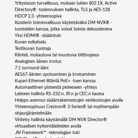
Yritystason turvallisuus, mukaan lukien 802.1X, Active
Directory® -todennuksen hallinta, TLS ja AES-128
HDCP 2.3 -yhteensopiva
Kooderin toiminnallisuus käytettäväksi DM NVX® -
tuotteiden kanssa, jotka voivat toimia dekoodereina
Yksi HDMI® -sisääntulo
Kuvan esikatselu
Testikuvan tuottaja
Kiinteä, mukautuva tai muuttuva bittinopeus
Analogisen äänen irrotus
7.1 surround-ääni
AES67-äänien upottaminen ja irrottaminen
Kupari-Ethernet-liitäntä PoE+ -tuen kanssa
Automaattinen pisteestä pisteeseen -yhteys
Laitteen hallinta RS-232:n, IR:n ja CEC:n kautta
Helppo asennus sisäänrakennettujen verkkosivujen avulla
Yhteensopivuus Crestron® 3-Series® tai myöhempään
ohjausjärjestelmään
Viritetty hallinta käyttämällä DM NVX Director®
virtuaalisen kytkentälaiteiden avulla
.AV Framework™ -teknologian tuki