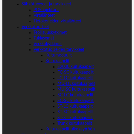
Sähkötuotteet ja tarvikkeet
POE injektorit
Virtalähteet
Tietokoneiden virtalähteet
Verkkotuotteet
Teollisuuskytkimet
Tukiasemat
Verkkokytkimet
Verkkotuotteiden tarvikkeet
Kuitumoduulit
Kuitukaapelit
E2000 kuitukaapelit
FC-SC kuitukaapelit
LC-LC kuitukaapelit
MU-LC kuitukaapelit
MU-SC kuitukaapelit
SC-LC kuitukaapelit
SC-SC kuitukaapelit
ST-LC kuitukaapelit
ST-SC kuitukaapelit
ST-ST kuitukaapelit
Trunk kuitukaapelit
Kuitukaapelit ulkokäyttöön