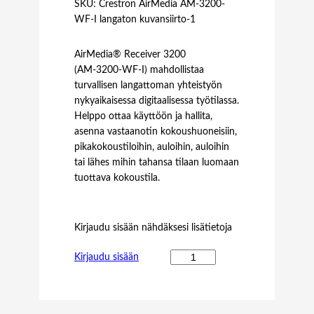
SKU:
Crestron AirMedia AM-3200-
WF-I langaton kuvansiirto-1
AirMedia® Receiver 3200
(AM‑3200‑WF‑I) mahdollistaa
turvallisen langattoman yhteistyön
nykyaikaisessa digitaalisessa työtilassa.
Helppo ottaa käyttöön ja hallita,
asenna vastaanotin kokoushuoneisiin,
pikakokoustiloihin, auloihin, auloihin
tai lähes mihin tahansa tilaan luomaan
tuottava kokoustila.
Kirjaudu sisään nähdäksesi lisätietoja
C
Kirjaudu sisään
r
e
s