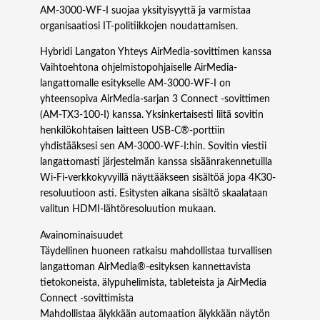
AM-3000-WF-I suojaa yksityisyyttä ja varmistaa
organisaatiosi IT-politiikkojen noudattamisen.
Hybridi Langaton Yhteys AirMedia-sovittimen kanssa
Vaihtoehtona ohjelmistopohjaiselle AirMedia-
langattomalle esitykselle AM-3000-WF-I on
yhteensopiva AirMedia-sarjan 3 Connect -sovittimen
(AM‑TX3‑100-I) kanssa. Yksinkertaisesti liitä sovitin
henkilökohtaisen laitteen USB‑C®-porttiin
yhdistääksesi sen AM-3000-WF-I:hin. Sovitin viestii
langattomasti järjestelmän kanssa sisäänrakennetuilla
Wi‑Fi-verkkokyvyillä näyttääkseen sisältöä jopa 4K30-
resoluutioon asti. Esitysten aikana sisältö skaalataan
valitun HDMI-lähtöresoluution mukaan.
Avainominaisuudet
Täydellinen huoneen ratkaisu mahdollistaa turvallisen
langattoman AirMedia®-esityksen kannettavista
tietokoneista, älypuhelimista, tableteista ja AirMedia
Connect -sovittimista
Mahdollistaa älykkään automaation älykkään näytön