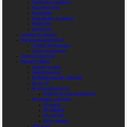
Panphonics kaiuttimet
Muut kaiuttimet
Kuulokkeet
Kuulokkeiden tarvikkeet
Mikrofonit
Vahvistimet
Langaton kuvansiirto
Huonevarausjärjestelmät
Crestron huonevaraus
Extron huonevaraus
Dokumenttikamerat
Signaalin hallinta
Signaalin suojaus
Telakointiasemat
Tarvikkeet signaalin hallintaan
AV over IP
AV-ohjausjärjestelmät
Crestron av-ohjausjärjestelmät
AV-jakajat ja valitsimet
AV-jakajat
AV-kytkimet
AV-matriisit
KVM-kytkimet
USB-hubit