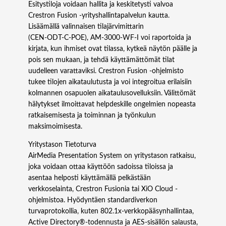
Esitystiloja voidaan hallita ja keskitetysti valvoa
Crestron Fusion -yrityshallintapalvelun kautta.
Lisäämällä valinnaisen tilajärvimittarin
(CEN‑ODT‑C‑POE), AM-3000-WF-I voi raportoida ja
kirjata, kun ihmiset ovat tilassa, kytkeä näytön päälle ja
pois sen mukaan, ja tehdä käyttämättömät tilat
uudelleen varattaviksi. Crestron Fusion -ohjelmisto
tukee tilojen aikataulutusta ja voi integroitua erilaisiin
kolmannen osapuolen aikataulusovelluksiin. Välittömät
hälytykset ilmoittavat helpdeskille ongelmien nopeasta
ratkaisemisesta ja toiminnan ja työnkulun
maksimoimisesta.
Yritystason Tietoturva
AirMedia Presentation System on yritystason ratkaisu,
joka voidaan ottaa käyttöön sadoissa tiloissa ja
asentaa helposti käyttämällä pelkästään
verkkoselainta, Crestron Fusionia tai XiO Cloud -
ohjelmistoa. Hyödyntäen standardiverkon
turvaprotokollia, kuten 802.1x-verkkopääsynhallintaa,
Active Directory®-todennusta ja AES-sisällön salausta,