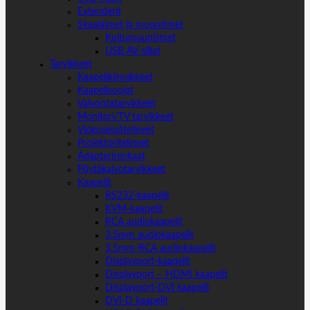
Extenderit
Skaalaimet ja muuntimet
Kuitumuuntimet
USB AV-sillat
Tarvikkeet
Kaapelikiinnikkeet
Kaapelisuojat
Valvontatarvikkeet
Monitori/TV tarvikkeet
Videoseinätelineet
Projektoritelineet
Adapterirenkaat
Pöytäkaivotarvikkeet
Kaapelit
RS232-kaapelit
KVM-kaapelit
RCA audiokaapelit
3.5mm audiokaapelit
3.5mm-RCA audiokaapelit
Displayport-kaapelit
Displayport – HDMI kaapelit
Displayport-DVI kaapelit
DVI-D kaapelit