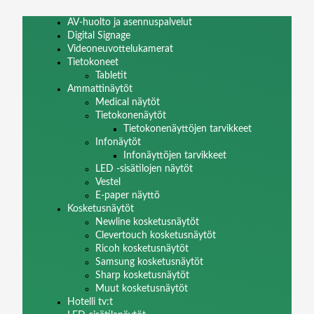
AV-huolto ja asennuspalvelut
Digital Signage
Videoneuvottelukamerat
Tietokoneet
Tabletit
Ammattinäytöt
Medical näytöt
Tietokonenäytöt
Tietokonenäyttöjen tarvikkeet
Infonäytöt
Infonäyttöjen tarvikkeet
LED -sisätilojen näytöt
Vestel
E-paper näyttö
Kosketusnäytöt
Newline kosketusnäytöt
Clevertouch kosketusnäytöt
Ricoh kosketusnäytöt
Samsung kosketusnäytöt
Sharp kosketusnäytöt
Muut kosketusnäytöt
Hotelli tv:t