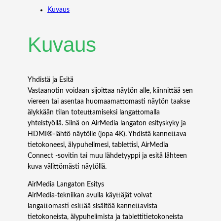
t
Kuvaus
r
o
n
Kuvaus
A
i
r
M
Yhdistä ja Esitä
e
Vastaanotin voidaan sijoittaa näytön alle, kiinnittää sen
d
viereen tai asentaa huomaamattomasti näytön taakse
i
älykkään tilan toteuttamiseksi langattomalla
a
yhteistyöllä. Siinä on AirMedia langaton esityskyky ja
A
HDMI®-lähtö näytölle (jopa 4K). Yhdistä kannettava
M
tietokoneesi, älypuhelimesi, tablettisi, AirMedia
-
Connect -sovitin tai muu lähdetyyppi ja esitä lähteen
3
kuva välittömästi näytöllä.
0
AirMedia Langaton Esitys
0
AirMedia-tekniikan avulla käyttäjät voivat
0
langattomasti esittää sisältöä kannettavista
-
tietokoneista, älypuhelimista ja tablettitietokoneista
W