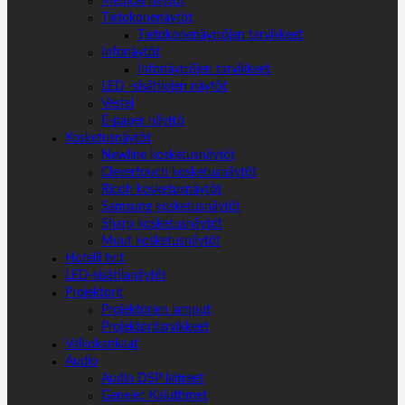
Medical näytöt
Tietokonenäytöt
Tietokonenäyttöjen tarvikkeet
Infonäytöt
Infonäyttöjen tarvikkeet
LED -sisätilojen näytöt
Vestel
E-paper näyttö
Kosketusnäytöt
Newline kosketusnäytöt
Clevertouch kosketusnäytöt
Ricoh kosketusnäytöt
Samsung kosketusnäytöt
Sharp kosketusnäytöt
Muut kosketusnäytöt
Hotelli tv:t
LED-sisätilanäytöt
Projektorit
Projektorien lamput
Projektoritarvikkeet
Valkokankaat
Audio
Audio DSP laitteet
Genelec Kaiuttimet