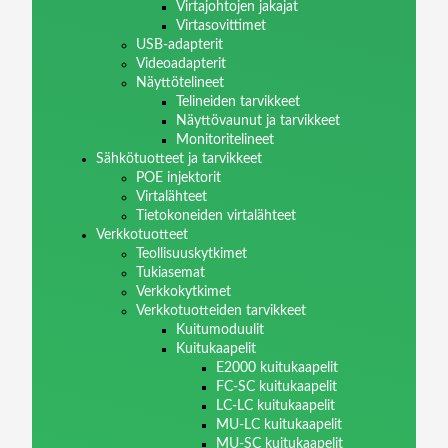
Virtajohtojen jakajat
Virtasovittimet
USB-adapterit
Videoadapterit
Näyttötelineet
Telineiden tarvikkeet
Näyttövaunut ja tarvikkeet
Monitoritelineet
Sähkötuotteet ja tarvikkeet
POE injektorit
Virtalähteet
Tietokoneiden virtalähteet
Verkkotuotteet
Teollisuuskytkimet
Tukiasemat
Verkkokytkimet
Verkkotuotteiden tarvikkeet
Kuitumoduulit
Kuitukaapelit
E2000 kuitukaapelit
FC-SC kuitukaapelit
LC-LC kuitukaapelit
MU-LC kuitukaapelit
MU-SC kuitukaapelit