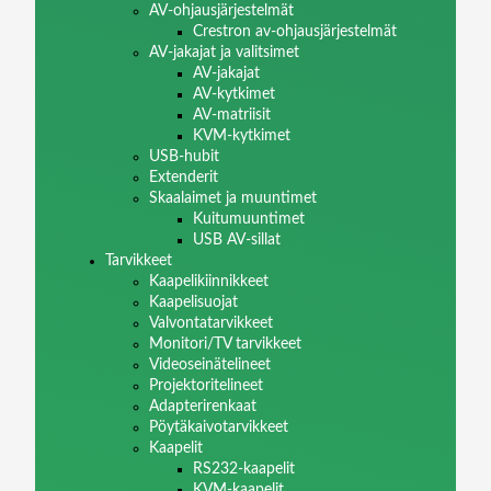
AV-ohjausjärjestelmät
Crestron av-ohjausjärjestelmät
AV-jakajat ja valitsimet
AV-jakajat
AV-kytkimet
AV-matriisit
KVM-kytkimet
USB-hubit
Extenderit
Skaalaimet ja muuntimet
Kuitumuuntimet
USB AV-sillat
Tarvikkeet
Kaapelikiinnikkeet
Kaapelisuojat
Valvontatarvikkeet
Monitori/TV tarvikkeet
Videoseinätelineet
Projektoritelineet
Adapterirenkaat
Pöytäkaivotarvikkeet
Kaapelit
RS232-kaapelit
KVM-kaapelit