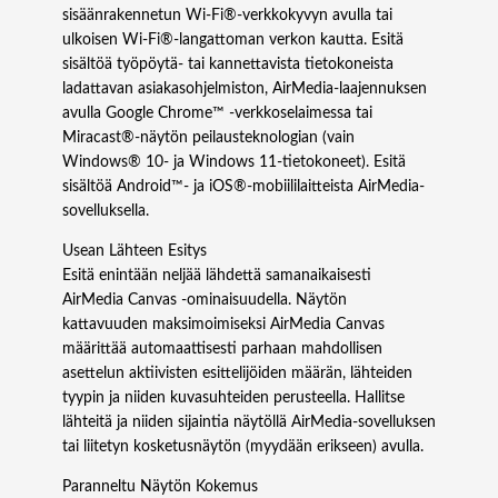
sisäänrakennetun Wi‑Fi®-verkkokyvyn avulla tai
F
ulkoisen Wi‑Fi®-langattoman verkon kautta. Esitä
-
sisältöä työpöytä- tai kannettavista tietokoneista
I
ladattavan asiakasohjelmiston, AirMedia-laajennuksen
l
avulla Google Chrome™ -verkkoselaimessa tai
a
Miracast®-näytön peilausteknologian (vain
n
Windows® 10- ja Windows 11-tietokoneet). Esitä
g
sisältöä Android™- ja iOS®-mobiililaitteista AirMedia-
a
sovelluksella.
t
o
Usean Lähteen Esitys
n
Esitä enintään neljää lähdettä samanaikaisesti
k
AirMedia Canvas -ominaisuudella. Näytön
u
kattavuuden maksimoimiseksi AirMedia Canvas
v
määrittää automaattisesti parhaan mahdollisen
a
asettelun aktiivisten esittelijöiden määrän, lähteiden
n
tyypin ja niiden kuvasuhteiden perusteella. Hallitse
s
lähteitä ja niiden sijaintia näytöllä AirMedia-sovelluksen
i
tai liitetyn kosketusnäytön (myydään erikseen) avulla.
i
r
Paranneltu Näytön Kokemus