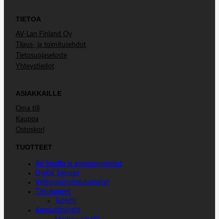
TIETOA
AV-Lan Finland Oy
Tilaus- ja toimitusehdot
Tietosuojaseloste
Yhteystiedot
ASIAKKAILLE
Oma tili
Kauppa
Ostoskori
TUOTTEET
AV-huolto ja asennuspalvelut
Digital Signage
Videoneuvottelukamerat
Tietokoneet
Tabletit
Ammattinäytöt