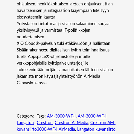
ohjauksen, henkilökohtaisen laitteen ohjauksen, tilan
havaitsemisen ja integraation laajempaan liitettyyn
ekosysteemiin kautta
Yritystason tietoturva ja sisällön salaaminen suojaa
yksityisyyttä ja varmistaa IT-politiikkojen
noudattamisen
XiO Cloud®-palvelun tuki etäkäyttöön ja hallintaan
Sisäänrakennettu digitaalisen kyltin toiminnallisuus
tuella Appspace®-ohjelmistolle ja muille
verkkopohjaisille kylttipalveluntarjoajille
Tukee enintään neljän samanaikaisen lähteen sisällön
jakamista monikäyttäjäyhteistyöhön AirMedia
Canvasin kanssa
Category:
Tags:
AM-3000-WF-I
, 
AM-3000-WF-I
Langaton
Crestron
, 
Crestron AirMedia
, 
Crestron AM-
kuvansiirto
3000-WF-I AirMedia
, 
Langaton kuvansiirto