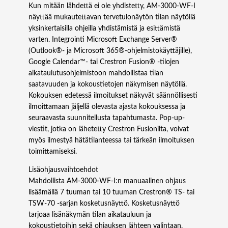
t
Kun mitään lähdettä ei ole yhdistetty, AM-3000-WF-I
o
näyttää mukautettavan tervetulonäytön tilan näytöllä
m
yksinkertaisilla ohjeilla yhdistämistä ja esittämistä
ä
varten. Integrointi Microsoft Exchange Server®
ä
(Outlook®- ja Microsoft 365®-ohjelmistokäyttäjille),
r
Google Calendar™- tai Crestron Fusion® -tilojen
ä
aikataulutusohjelmistoon mahdollistaa tilan
saatavuuden ja kokoustietojen näkymisen näytöllä.
Kokouksen edetessä ilmoitukset näkyvät säännöllisesti
ilmoittamaan jäljellä olevasta ajasta kokouksessa ja
seuraavasta suunnitellusta tapahtumasta. Pop-up-
viestit, jotka on lähetetty Crestron Fusionilta, voivat
myös ilmestyä hätätilanteessa tai tärkeän ilmoituksen
toimittamiseksi.
Lisäohjausvaihtoehdot
Mahdollista AM-3000-WF-I:n manuaalinen ohjaus
lisäämällä 7 tuuman tai 10 tuuman Crestron® TS- tai
TSW-70 -sarjan kosketusnäyttö. Kosketusnäyttö
tarjoaa lisänäkymän tilan aikatauluun ja
kokoustietoihin sekä ohjauksen lähteen valintaan,