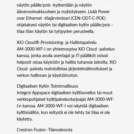
näytön päälle/pois -kytkentään ja näytön
äänenvoimakkuuteen ja mykistykseen. Lisää Power
over Ethernet -tilajärvimittari (CEN‑ODT‑C‑POE)
ohjataksesi näytön tai digitaalisen kyltin päälle/pois -
tilaa tilan käytön tai tyhjyyden perusteella.
XiO Cloud®-Provisioning- ja Hallintapalvelu
AM-3000-WF-I on yhteensopiva XiO Cloud -palvelun
kanssa, jonka avulla asentajat ja IT-päälliköt voivat
helposti ottaa käyttöön ja hallita tuhansia laitteita. XiO
Cloud -palvelu mahdollistaa järjestelmäilmoitukset ja
verkon hallinnan ja käyttöönoton.
Digitaalisen Kyltin Toiminnallisuus
Integroi Appspace digitaalisen kylttisovellus tai muut
verkkopohjaiset kylttipalveluntarjoajat AM-3000-WF-
I:n kanssa. AM-3000-WF-I voi näyttää digitaalisen
kylttisisällön, kun esitystä ei ole tehty tai tilaa ei ole
käytetty.
Crestron Fusion -Tilanvalvonta