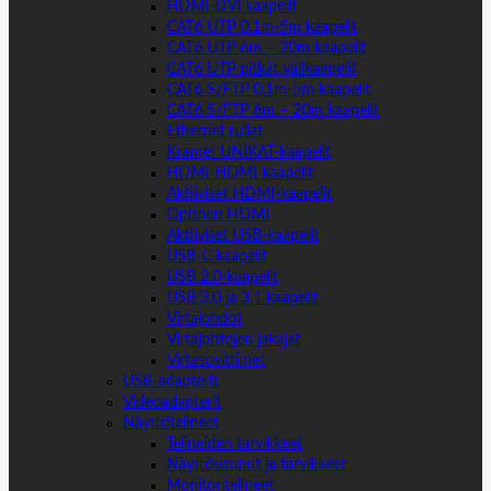
HDMI-DVI kaapelit
CAT6 UTP 0.1m-5m kaapelit
CAT6 UTP 6m – 20m kaapelit
CAT6 UTP pitkät välikaapelit
CAT6 S/FTP 0.1m-5m kaapelit
CAT6 S/FTP 6m – 20m kaapelit
Ethernet rullat
Kramer UNIKAT-kaapelit
HDMI-HDMI kaapelit
Aktiiviset HDMI-kaapelit
Optinen HDMI
Aktiiviset USB-kaapelit
USB-C kaapelit
USB 2.0-kaapelit
USB 3.0 ja 3.1 kaapelit
Virtajohdot
Virtajohtojen jakajat
Virtasovittimet
USB-adapterit
Videoadapterit
Näyttötelineet
Telineiden tarvikkeet
Näyttövaunut ja tarvikkeet
Monitoritelineet