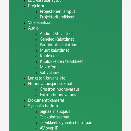
LED-sisätilanäytöt
Projektorit
Projektorien lamput
Projektoritarvikkeet
Valkokankaat
Audio
Audio DSP laitteet
Genelec Kaiuttimet
Panphonics kaiuttimet
Muut kaiuttimet
Kuulokkeet
Kuulokkeiden tarvikkeet
Mikrofonit
Vahvistimet
Langaton kuvansiirto
Huonevarausjärjestelmät
Crestron huonevaraus
Extron huonevaraus
Dokumenttikamerat
Signaalin hallinta
Signaalin suojaus
Telakointiasemat
Tarvikkeet signaalin hallintaan
AV over IP