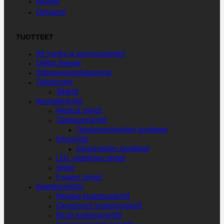
Kauppa
Ostoskori
TUOTTEET
AV-huolto ja asennuspalvelut
Digital Signage
Videoneuvottelukamerat
Tietokoneet
Tabletit
Ammattinäytöt
Medical näytöt
Tietokonenäytöt
Tietokonenäyttöjen tarvikkeet
Infonäytöt
Infonäyttöjen tarvikkeet
LED -sisätilojen näytöt
Vestel
E-paper näyttö
Kosketusnäytöt
Newline kosketusnäytöt
Clevertouch kosketusnäytöt
Ricoh kosketusnäytöt