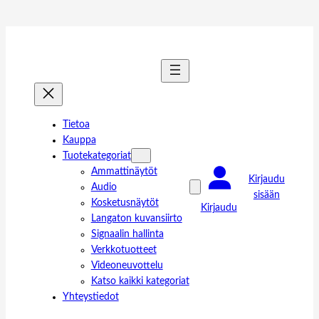
Tietoa
Kauppa
Tuotekategoriat
Ammattinäytöt
Kirjaudu
Audio
sisään
Kosketusnäytöt
Kirjaudu
Langaton kuvansiirto
Signaalin hallinta
Verkkotuotteet
Videoneuvottelu
Katso kaikki kategoriat
Yhteystiedot