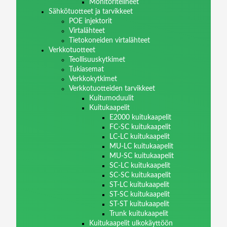
Monitoritelineet
Sähkötuotteet ja tarvikkeet
POE injektorit
Virtalähteet
Tietokoneiden virtalähteet
Verkkotuotteet
Teollisuuskytkimet
Tukiasemat
Verkkokytkimet
Verkkotuotteiden tarvikkeet
Kuitumoduulit
Kuitukaapelit
E2000 kuitukaapelit
FC-SC kuitukaapelit
LC-LC kuitukaapelit
MU-LC kuitukaapelit
MU-SC kuitukaapelit
SC-LC kuitukaapelit
SC-SC kuitukaapelit
ST-LC kuitukaapelit
ST-SC kuitukaapelit
ST-ST kuitukaapelit
Trunk kuitukaapelit
Kuitukaapelit ulkokäyttöön