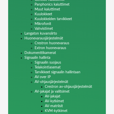
Panphonics kaiuttimet
Muut kaiuttimet
Kuulokkeet
Kuulokkeiden tarvikkeet
Mikrofonit
Vahvistimet
Langaton kuvansiirto
Huonevarausjärjestelmät
Crestron huonevaraus
Extron huonevaraus
Dokumenttikamerat
Signaalin hallinta
Signaalin suojaus
Telakointiasemat
Tarvikkeet signaalin hallintaan
AV over IP
AV-ohjausjärjestelmät
Crestron av-ohjausjärjestelmät
AV-jakajat ja valitsimet
AV-jakajat
AV-kytkimet
AV-matriisit
KVM-kytkimet