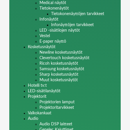
Medical näytöt
Tietokonenäytöt
Tietokonenäyttöjen tarvikkeet
Infonäytöt
Infonäyttöjen tarvikkeet
LED -sisätilojen näytöt
Vestel
E-paper näyttö
Kosketusnäytöt
Newline kosketusnäytöt
Clevertouch kosketusnäytöt
Ricoh kosketusnäytöt
Samsung kosketusnäytöt
Sharp kosketusnäytöt
Muut kosketusnäytöt
Hotelli tv:t
LED-sisätilanäytöt
Projektorit
Projektorien lamput
Projektoritarvikkeet
Valkokankaat
Audio
Audio DSP laitteet
Genelec Kaiuttimet