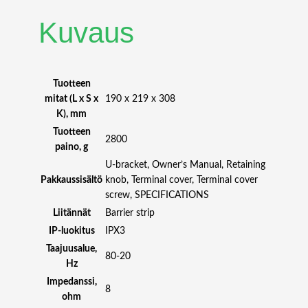
X
V
Kuvaus
I
D
E
O
Tuotteen
P
mitat (L x S x
190 x 219 x 308
L
K), mm
E
Tuotteen
2800
X
paino, g
4
U-bracket, Owner’s Manual, Retaining
0
Pakkaussisältö
knob, Terminal cover, Terminal cover
0
screw, SPECIFICATIONS
0
Liitännät
Barrier strip
A
IP-luokitus
IPX3
R
C
Taajuusalue,
80-20
H
Hz
I
Impedanssi,
8
T
ohm
E