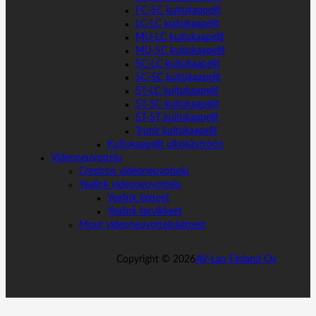
FC-SC kuitukaapelit
LC-LC kuitukaapelit
MU-LC kuitukaapelit
MU-SC kuitukaapelit
SC-LC kuitukaapelit
SC-SC kuitukaapelit
ST-LC kuitukaapelit
ST-SC kuitukaapelit
ST-ST kuitukaapelit
Trunk kuitukaapelit
Kuitukaapelit ulkokäyttöön
Videoneuvottelu
Crestron videoneuvottelu
Yealink videoneuvottelu
Yealink laitteet
Yealink tarvikkeet
Muut videoneuvottelulaitteet
Copyright ©
2026
AV-Lan Finland Oy