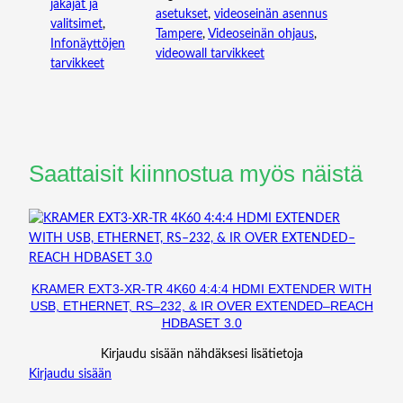
jakajat ja
T
asetukset
, 
videoseinän asennus
valitsimet
, 
R
Tampere
, 
Videoseinän ohjaus
, 
Infonäyttöjen
O
videowall tarvikkeet
tarvikkeet
L
L
E
R
m
Saattaisit kiinnostua myös näistä
ä
ä
r
ä
KRAMER EXT3-XR-TR 4K60 4:4:4 HDMI EXTENDER WITH
USB, ETHERNET, RS–232, & IR OVER EXTENDED–REACH
HDBASET 3.0
Kirjaudu sisään nähdäksesi lisätietoja
Kirjaudu sisään