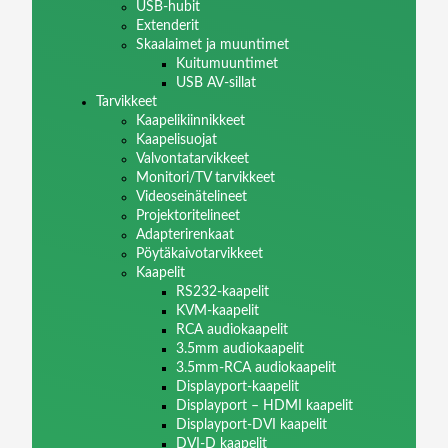
USB-hubit
Extenderit
Skaalaimet ja muuntimet
Kuitumuuntimet
USB AV-sillat
Tarvikkeet
Kaapelikiinnikkeet
Kaapelisuojat
Valvontatarvikkeet
Monitori/TV tarvikkeet
Videoseinätelineet
Projektoritelineet
Adapterirenkaat
Pöytäkaivotarvikkeet
Kaapelit
RS232-kaapelit
KVM-kaapelit
RCA audiokaapelit
3.5mm audiokaapelit
3.5mm-RCA audiokaapelit
Displayport-kaapelit
Displayport – HDMI kaapelit
Displayport-DVI kaapelit
DVI-D kaapelit