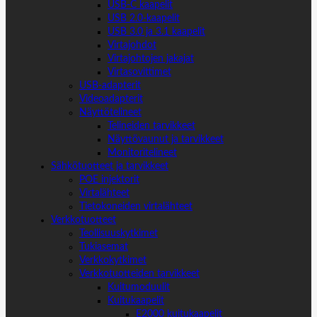
USB-C kaapelit
USB 2.0-kaapelit
USB 3.0 ja 3.1 kaapelit
Virtajohdot
Virtajohtojen jakajat
Virtasovittimet
USB-adapterit
Videoadapterit
Näyttötelineet
Telineiden tarvikkeet
Näyttövaunut ja tarvikkeet
Monitoritelineet
Sähkötuotteet ja tarvikkeet
POE injektorit
Virtalähteet
Tietokoneiden virtalähteet
Verkkotuotteet
Teollisuuskytkimet
Tukiasemat
Verkkokytkimet
Verkkotuotteiden tarvikkeet
Kuitumoduulit
Kuitukaapelit
E2000 kuitukaapelit