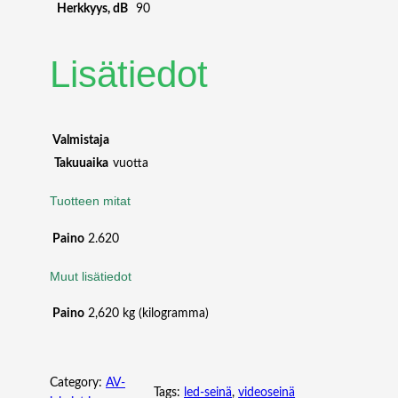
Herkkyys, dB
90
C
T
U
Lisätiedot
R
A
L
4
Valmistaja
K
Takuuaika
vuotta
V
I
Tuotteen mitat
D
E
Paino
2.620
O
W
Muut lisätiedot
A
L
Paino
2,620 kg (kilogramma)
L
C
O
Category:
AV-
N
Tags:
led-seinä
, 
videoseinä