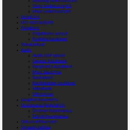
Samsung kosketusnäytöt
Sharp kosketusnäytöt
Muut kosketusnäytöt
Hotelli tv:t
LED-sisätilanäytöt
Projektorit
Projektorien lamput
Projektoritarvikkeet
Valkokankaat
Audio
Audio DSP laitteet
Genelec Kaiuttimet
Panphonics kaiuttimet
Muut kaiuttimet
Kuulokkeet
Kuulokkeiden tarvikkeet
Mikrofonit
Vahvistimet
Langaton kuvansiirto
Huonevarausjärjestelmät
Crestron huonevaraus
Extron huonevaraus
Dokumenttikamerat
Signaalin hallinta