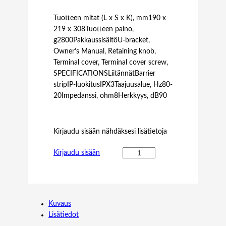
Tuotteen mitat (L x S x K), mm190 x
219 x 308Tuotteen paino,
g2800PakkaussisältöU-bracket,
Owner’s Manual, Retaining knob,
Terminal cover, Terminal cover screw,
SPECIFICATIONSLiitännätBarrier
stripIP-luokitusIPX3Taajuusalue, Hz80-
20Impedanssi, ohm8Herkkyys, dB90
Kirjaudu sisään nähdäksesi lisätietoja
B
Kirjaudu sisään
L
A
C
K
Kuvaus
B
Lisätiedot
O