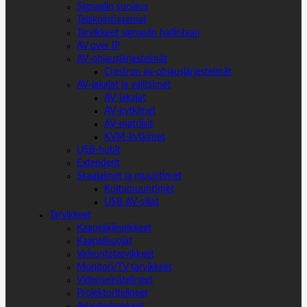
Signaalin suojaus
Telakointiasemat
Tarvikkeet signaalin hallintaan
AV over IP
AV-ohjausjärjestelmät
Crestron av-ohjausjärjestelmät
AV-jakajat ja valitsimet
AV-jakajat
AV-kytkimet
AV-matriisit
KVM-kytkimet
USB-hubit
Extenderit
Skaalaimet ja muuntimet
Kuitumuuntimet
USB AV-sillat
Tarvikkeet
Kaapelikiinnikkeet
Kaapelisuojat
Valvontatarvikkeet
Monitori/TV tarvikkeet
Videoseinätelineet
Projektoritelineet
Adapterirenkaat