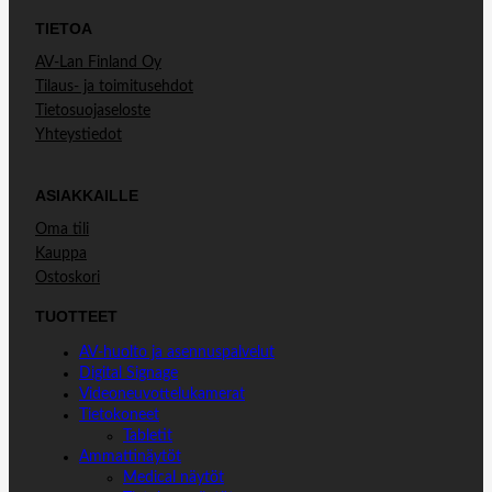
TIETOA
AV-Lan Finland Oy
Tilaus- ja toimitusehdot
Tietosuojaseloste
Yhteystiedot
ASIAKKAILLE
Oma tili
Kauppa
Ostoskori
TUOTTEET
AV-huolto ja asennuspalvelut
Digital Signage
Videoneuvottelukamerat
Tietokoneet
Tabletit
Ammattinäytöt
Medical näytöt