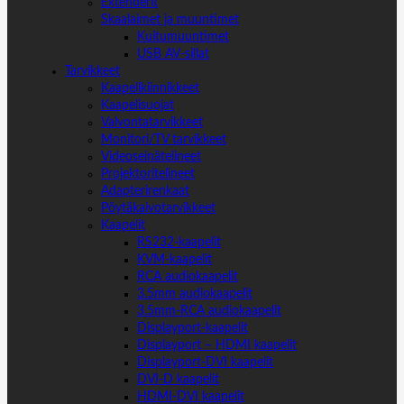
Extenderit
Skaalaimet ja muuntimet
Kuitumuuntimet
USB AV-sillat
Tarvikkeet
Kaapelikiinnikkeet
Kaapelisuojat
Valvontatarvikkeet
Monitori/TV tarvikkeet
Videoseinätelineet
Projektoritelineet
Adapterirenkaat
Pöytäkaivotarvikkeet
Kaapelit
RS232-kaapelit
KVM-kaapelit
RCA audiokaapelit
3.5mm audiokaapelit
3.5mm-RCA audiokaapelit
Displayport-kaapelit
Displayport – HDMI kaapelit
Displayport-DVI kaapelit
DVI-D kaapelit
HDMI-DVI kaapelit