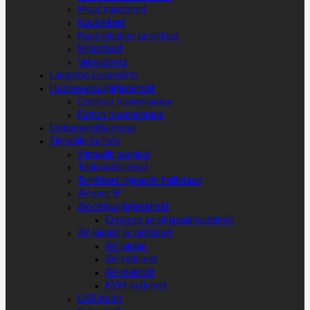
Muut kaiuttimet
Kuulokkeet
Kuulokkeiden tarvikkeet
Mikrofonit
Vahvistimet
Langaton kuvansiirto
Huonevarausjärjestelmät
Crestron huonevaraus
Extron huonevaraus
Dokumenttikamerat
Signaalin hallinta
Signaalin suojaus
Telakointiasemat
Tarvikkeet signaalin hallintaan
AV over IP
AV-ohjausjärjestelmät
Crestron av-ohjausjärjestelmät
AV-jakajat ja valitsimet
AV-jakajat
AV-kytkimet
AV-matriisit
KVM-kytkimet
USB-hubit