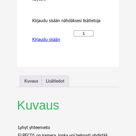
Kirjaudu sisään nähdäksesi lisätietoja
B
Kirjaudu sisään
L
A
C
K
B
O
X
Kuvaus
Lisätiedot
R
A
D
Kuvaus
I
A
N
V
Lyhyt yhteenveto
I
ELPEC01 on kamera, jonka voi helposti yhdistää