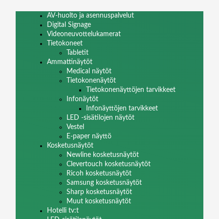
AV-huolto ja asennuspalvelut
Digital Signage
Videoneuvottelukamerat
Tietokoneet
Tabletit
Ammattinäytöt
Medical näytöt
Tietokonenäytöt
Tietokonenäyttöjen tarvikkeet
Infonäytöt
Infonäyttöjen tarvikkeet
LED -sisätilojen näytöt
Vestel
E-paper näyttö
Kosketusnäytöt
Newline kosketusnäytöt
Clevertouch kosketusnäytöt
Ricoh kosketusnäytöt
Samsung kosketusnäytöt
Sharp kosketusnäytöt
Muut kosketusnäytöt
Hotelli tv:t