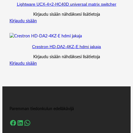
Lightware UCX-4×2-HC40D universal matrix switcher
Kirjaudu sisään nähdäksesi lisätietoja
Kirjaudu sisään
Crestron HD-DA2-4KZ-E hdmi jakaja
Kirjaudu sisään nähdäksesi lisätietoja
Kirjaudu sisään
Paremman tiedonkulun edelläkävijä
Facebook
LinkedIn
WhatsApp