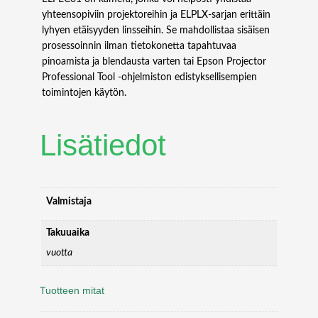
D
yhteensopiviin projektoreihin ja ELPLX-sarjan erittäin
E
lyhyen etäisyyden linsseihin. Se mahdollistaa sisäisen
O
prosessoinnin ilman tietokonetta tapahtuvaa
W
pinoamista ja blendausta varten tai Epson Projector
A
Professional Tool -ohjelmiston edistyksellisempien
L
toimintojen käytön.
L
P
Lisätiedot
R
O
C
E
S
Valmistaja
S
O
Takuuaika
R
vuotta
C
A
Tuotteen mitat
P
T