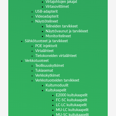
Virtajohtojen jakajat
Virtasovittimet
USB-adapterit
Videoadapterit
Näyttötelineet
Telineiden tarvikkeet
Näyttövaunut ja tarvikkeet
Monitoritelineet
Sähkötuotteet ja tarvikkeet
POE injektorit
Virtalähteet
Tietokoneiden virtalähteet
Verkkotuotteet
Teollisuuskytkimet
Tukiasemat
Verkkokytkimet
Verkkotuotteiden tarvikkeet
Kuitumoduulit
Kuitukaapelit
E2000 kuitukaapelit
FC-SC kuitukaapelit
LC-LC kuitukaapelit
MU-LC kuitukaapelit
MU-SC kuitukaapelit