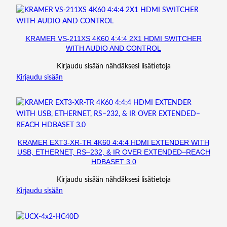
,
2
-
KRAMER VS-211XS 4K60 4:4:4 2X1 HDMI SWITCHER
C
WITH AUDIO AND CONTROL
H
A
Kirjaudu sisään nähdäksesi lisätietoja
N
Kirjaudu sisään
N
E
L
m
ä
KRAMER EXT3-XR-TR 4K60 4:4:4 HDMI EXTENDER WITH
ä
USB, ETHERNET, RS–232, & IR OVER EXTENDED–REACH
r
HDBASET 3.0
ä
Kirjaudu sisään nähdäksesi lisätietoja
Kirjaudu sisään