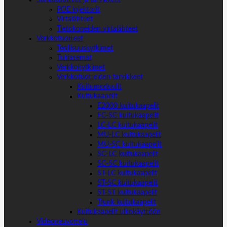
Sähkötuotteet ja tarvikkeet
POE injektorit
Virtalähteet
Tietokoneiden virtalähteet
Verkkotuotteet
Teollisuuskytkimet
Tukiasemat
Verkkokytkimet
Verkkotuotteiden tarvikkeet
Kuitumoduulit
Kuitukaapelit
E2000 kuitukaapelit
FC-SC kuitukaapelit
LC-LC kuitukaapelit
MU-LC kuitukaapelit
MU-SC kuitukaapelit
SC-LC kuitukaapelit
SC-SC kuitukaapelit
ST-LC kuitukaapelit
ST-SC kuitukaapelit
ST-ST kuitukaapelit
Trunk kuitukaapelit
Kuitukaapelit ulkokäyttöön
Videoneuvottelu