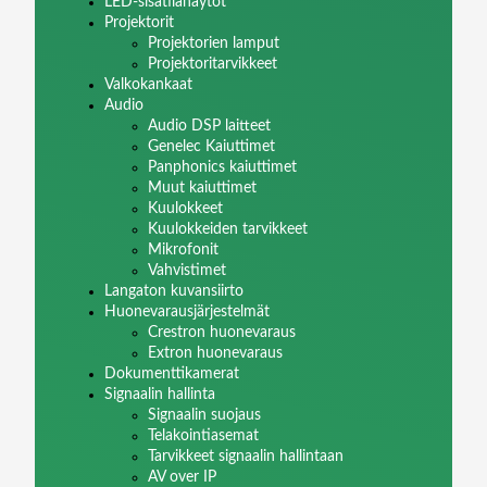
LED-sisätilanäytöt
Projektorit
Projektorien lamput
Projektoritarvikkeet
Valkokankaat
Audio
Audio DSP laitteet
Genelec Kaiuttimet
Panphonics kaiuttimet
Muut kaiuttimet
Kuulokkeet
Kuulokkeiden tarvikkeet
Mikrofonit
Vahvistimet
Langaton kuvansiirto
Huonevarausjärjestelmät
Crestron huonevaraus
Extron huonevaraus
Dokumenttikamerat
Signaalin hallinta
Signaalin suojaus
Telakointiasemat
Tarvikkeet signaalin hallintaan
AV over IP