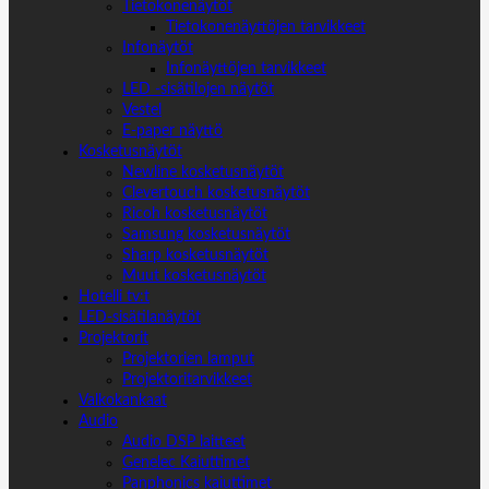
Tietokonenäytöt
Tietokonenäyttöjen tarvikkeet
Infonäytöt
Infonäyttöjen tarvikkeet
LED -sisätilojen näytöt
Vestel
E-paper näyttö
Kosketusnäytöt
Newline kosketusnäytöt
Clevertouch kosketusnäytöt
Ricoh kosketusnäytöt
Samsung kosketusnäytöt
Sharp kosketusnäytöt
Muut kosketusnäytöt
Hotelli tv:t
LED-sisätilanäytöt
Projektorit
Projektorien lamput
Projektoritarvikkeet
Valkokankaat
Audio
Audio DSP laitteet
Genelec Kaiuttimet
Panphonics kaiuttimet