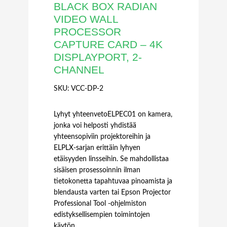
BLACK BOX RADIAN
VIDEO WALL
PROCESSOR
CAPTURE CARD – 4K
DISPLAYPORT, 2-
CHANNEL
SKU:
VCC-DP-2
Lyhyt yhteenvetoELPEC01 on kamera,
jonka voi helposti yhdistää
yhteensopiviin projektoreihin ja
ELPLX-sarjan erittäin lyhyen
etäisyyden linsseihin. Se mahdollistaa
sisäisen prosessoinnin ilman
tietokonetta tapahtuvaa pinoamista ja
blendausta varten tai Epson Projector
Professional Tool -ohjelmiston
edistyksellisempien toimintojen
käytön.