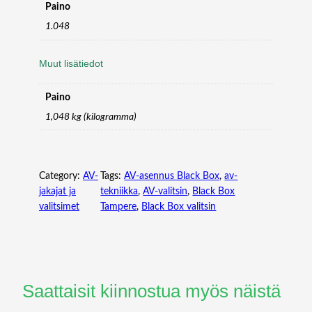
U
Paino
R
1.048
E
C
Muut lisätiedot
A
R
D
Paino
–
1,048 kg (kilogramma)
4
K
D
I
Category:
AV-
Tags:
AV-asennus Black Box
, 
av-
S
jakajat ja
tekniikka
, 
AV-valitsin
, 
Black Box
P
valitsimet
Tampere
, 
Black Box valitsin
L
A
Y
P
O
Saattaisit kiinnostua myös näistä
R
T