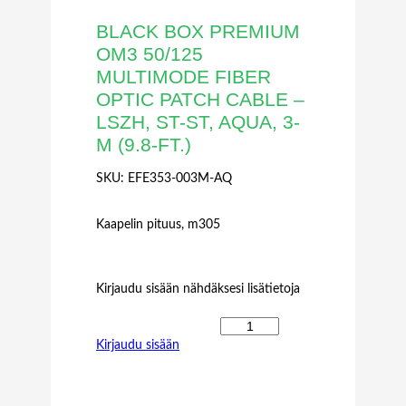
BLACK BOX PREMIUM
OM3 50/125
MULTIMODE FIBER
OPTIC PATCH CABLE –
LSZH, ST-ST, AQUA, 3-
M (9.8-FT.)
SKU:
EFE353-003M-AQ
Kaapelin pituus, m305
Kirjaudu sisään nähdäksesi lisätietoja
B
Kirjaudu sisään
L
A
C
K