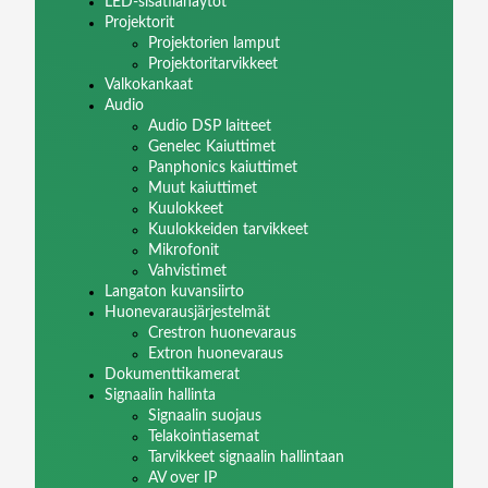
LED-sisätilanäytöt
Projektorit
Projektorien lamput
Projektoritarvikkeet
Valkokankaat
Audio
Audio DSP laitteet
Genelec Kaiuttimet
Panphonics kaiuttimet
Muut kaiuttimet
Kuulokkeet
Kuulokkeiden tarvikkeet
Mikrofonit
Vahvistimet
Langaton kuvansiirto
Huonevarausjärjestelmät
Crestron huonevaraus
Extron huonevaraus
Dokumenttikamerat
Signaalin hallinta
Signaalin suojaus
Telakointiasemat
Tarvikkeet signaalin hallintaan
AV over IP