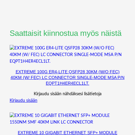
T
C
H
C
A
Saattaisit kiinnostua myös näistä
B
L
E
–
L
S
EXTREME 100G ER4-LITE QSFP28 30KM (W/O FEC)
Z
40KM (W/ FEC) LC CONNECTOR SINGLE-MODE MSA P/N
H
EQPT1H4ER4ECL1LT.
,
Kirjaudu sisään nähdäksesi lisätietoja
S
Kirjaudu sisään
T
-
S
T
,
EXTREME 10 GIGABIT ETHERNET SFP+ MODULE
A