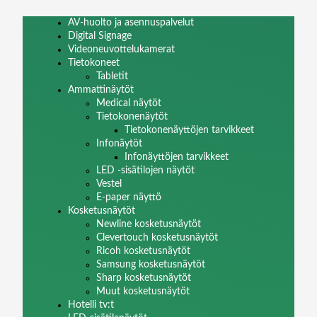
AV-huolto ja asennuspalvelut
Digital Signage
Videoneuvottelukamerat
Tietokoneet
Tabletit
Ammattinäytöt
Medical näytöt
Tietokonenäytöt
Tietokonenäyttöjen tarvikkeet
Infonäytöt
Infonäyttöjen tarvikkeet
LED -sisätilojen näytöt
Vestel
E-paper näyttö
Kosketusnäytöt
Newline kosketusnäytöt
Clevertouch kosketusnäytöt
Ricoh kosketusnäytöt
Samsung kosketusnäytöt
Sharp kosketusnäytöt
Muut kosketusnäytöt
Hotelli tv:t