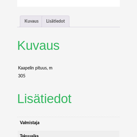
B
O
X
Kuvaus
Lisätiedot
P
R
E
Kuvaus
M
I
U
M
Kaapelin pituus, m
O
305
M
3
Lisätiedot
5
0
/
1
2
Valmistaja
5
M
Takuuaika