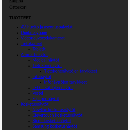
Kauppa
Ostoskori
TUOTTEET
AV-huolto ja asennuspalvelut
Digital Signage
Videoneuvottelukamerat
Tietokoneet
Tabletit
Ammattinäytöt
Medical näytöt
Tietokonenäytöt
Tietokonenäyttöjen tarvikkeet
Infonäytöt
Infonäyttöjen tarvikkeet
LED -sisätilojen näytöt
Vestel
E-paper näyttö
Kosketusnäytöt
Newline kosketusnäytöt
Clevertouch kosketusnäytöt
Ricoh kosketusnäytöt
Samsung kosketusnäytöt