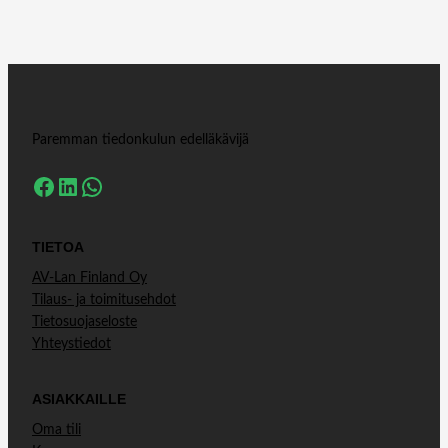
ä
Paremman tiedonkulun edelläkävijä
Facebook
LinkedIn
WhatsApp
TIETOA
AV-Lan Finland Oy
Tilaus- ja toimitusehdot
Tietosuojaseloste
Yhteystiedot
ASIAKKAILLE
Oma tili