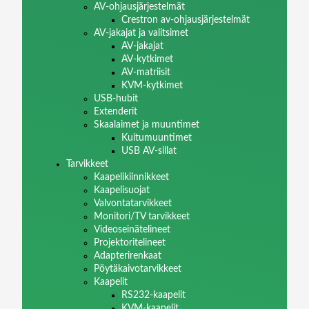
AV-ohjausjärjestelmät
Crestron av-ohjausjärjestelmät
AV-jakajat ja valitsimet
AV-jakajat
AV-kytkimet
AV-matriisit
KVM-kytkimet
USB-hubit
Extenderit
Skaalaimet ja muuntimet
Kuitumuuntimet
USB AV-sillat
Tarvikkeet
Kaapelikiinnikkeet
Kaapelisuojat
Valvontatarvikkeet
Monitori/TV tarvikkeet
Videoseinätelineet
Projektoritelineet
Adapterirenkaat
Pöytäkaivotarvikkeet
Kaapelit
RS232-kaapelit
KVM-kaapelit