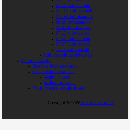
FC-SC kuitukaapelit
LC-LC kuitukaapelit
MU-LC kuitukaapelit
MU-SC kuitukaapelit
SC-LC kuitukaapelit
SC-SC kuitukaapelit
ST-LC kuitukaapelit
ST-SC kuitukaapelit
ST-ST kuitukaapelit
Trunk kuitukaapelit
Kuitukaapelit ulkokäyttöön
Videoneuvottelu
Crestron videoneuvottelu
Yealink videoneuvottelu
Yealink laitteet
Yealink tarvikkeet
Muut videoneuvottelulaitteet
Copyright ©
2026
AV-Lan Finland Oy