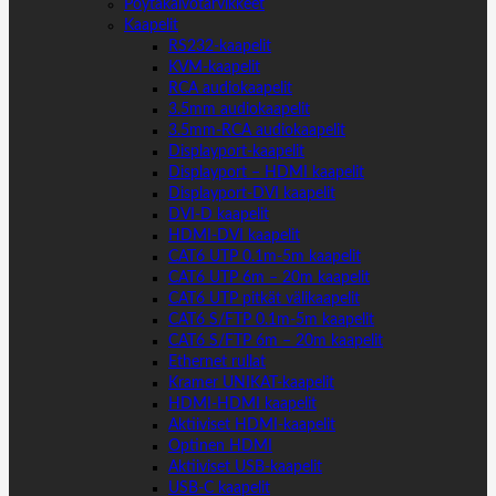
Pöytäkaivotarvikkeet
Kaapelit
RS232-kaapelit
KVM-kaapelit
RCA audiokaapelit
3.5mm audiokaapelit
3.5mm-RCA audiokaapelit
Displayport-kaapelit
Displayport – HDMI kaapelit
Displayport-DVI kaapelit
DVI-D kaapelit
HDMI-DVI kaapelit
CAT6 UTP 0.1m-5m kaapelit
CAT6 UTP 6m – 20m kaapelit
CAT6 UTP pitkät välikaapelit
CAT6 S/FTP 0.1m-5m kaapelit
CAT6 S/FTP 6m – 20m kaapelit
Ethernet rullat
Kramer UNIKAT-kaapelit
HDMI-HDMI kaapelit
Aktiiviset HDMI-kaapelit
Optinen HDMI
Aktiiviset USB-kaapelit
USB-C kaapelit