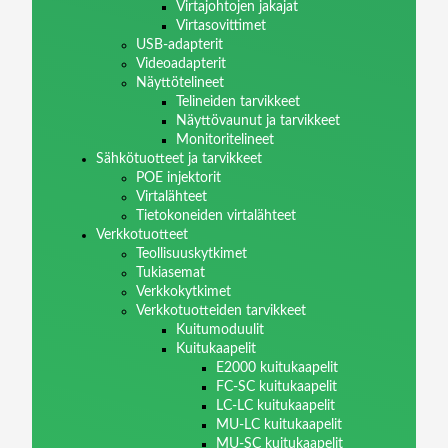
Virtajohtojen jakajat
Virtasovittimet
USB-adapterit
Videoadapterit
Näyttötelineet
Telineiden tarvikkeet
Näyttövaunut ja tarvikkeet
Monitoritelineet
Sähkötuotteet ja tarvikkeet
POE injektorit
Virtalähteet
Tietokoneiden virtalähteet
Verkkotuotteet
Teollisuuskytkimet
Tukiasemat
Verkkokytkimet
Verkkotuotteiden tarvikkeet
Kuitumoduulit
Kuitukaapelit
E2000 kuitukaapelit
FC-SC kuitukaapelit
LC-LC kuitukaapelit
MU-LC kuitukaapelit
MU-SC kuitukaapelit