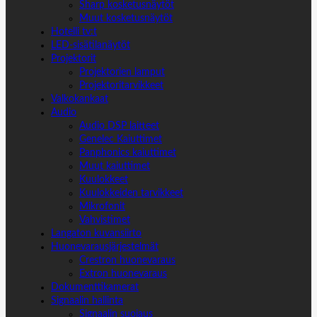
Sharp kosketusnäytöt
Muut kosketusnäytöt
Hotelli tv:t
LED-sisätilanäytöt
Projektorit
Projektorien lamput
Projektoritarvikkeet
Valkokankaat
Audio
Audio DSP laitteet
Genelec Kaiuttimet
Panphonics kaiuttimet
Muut kaiuttimet
Kuulokkeet
Kuulokkeiden tarvikkeet
Mikrofonit
Vahvistimet
Langaton kuvansiirto
Huonevarausjärjestelmät
Crestron huonevaraus
Extron huonevaraus
Dokumenttikamerat
Signaalin hallinta
Signaalin suojaus