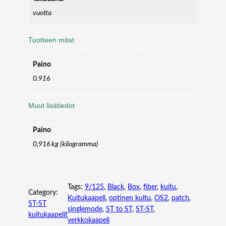
U
vuotta
L
T
Tuotteen mitat
I
M
O
Paino
D
0.916
E
F
Muut lisätiedot
I
B
E
Paino
R
0,916 kg (kilogramma)
O
P
T
I
Tags:
9/125
, 
Black
, 
Box
, 
fiber
, 
kuitu
, 
Category:
C
Kuitukaapeli
, 
optinen kuitu
, 
OS2
, 
patch
, 
ST-ST
P
singlemode
, 
ST to ST
, 
ST-ST
, 
kuitukaapelit
A
verkkokaapeli