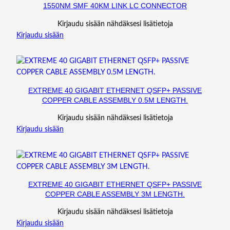
1550NM SMF 40KM LINK LC CONNECTOR
Q
U
Kirjaudu sisään nähdäksesi lisätietoja
A
Kirjaudu sisään
,
3
-
M
(
EXTREME 40 GIGABIT ETHERNET QSFP+ PASSIVE
COPPER CABLE ASSEMBLY 0.5M LENGTH.
9
.
Kirjaudu sisään nähdäksesi lisätietoja
8
Kirjaudu sisään
-
F
T
.
)
EXTREME 40 GIGABIT ETHERNET QSFP+ PASSIVE
m
COPPER CABLE ASSEMBLY 3M LENGTH.
ä
Kirjaudu sisään nähdäksesi lisätietoja
ä
Kirjaudu sisään
r