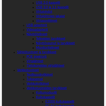
USB 2.0-kaapelit
USB 3.0 ja 3.1 kaapelit
Virtajohdot
Virtajohtojen jakajat
Virtasovittimet
USB-adapterit
Videoadapterit
Näyttötelineet
Telineiden tarvikkeet
Näyttövaunut ja tarvikkeet
Monitoritelineet
Sähkötuotteet ja tarvikkeet
POE injektorit
Virtalähteet
Tietokoneiden virtalähteet
Verkkotuotteet
Teollisuuskytkimet
Tukiasemat
Verkkokytkimet
Verkkotuotteiden tarvikkeet
Kuitumoduulit
Kuitukaapelit
E2000 kuitukaapelit