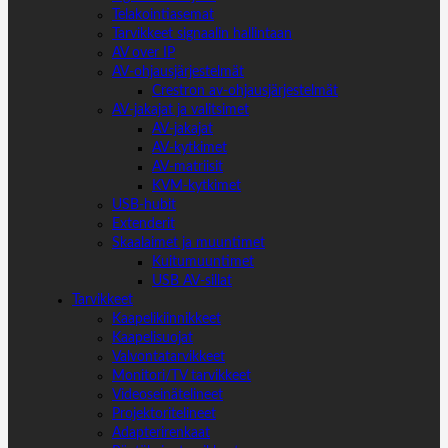
Telakointiasemat
Tarvikkeet signaalin hallintaan
AV over IP
AV-ohjausjärjestelmät
Crestron av-ohjausjärjestelmät
AV-jakajat ja valitsimet
AV-jakajat
AV-kytkimet
AV-matriisit
KVM-kytkimet
USB-hubit
Extenderit
Skaalaimet ja muuntimet
Kuitumuuntimet
USB AV-sillat
Tarvikkeet
Kaapelikiinnikkeet
Kaapelisuojat
Valvontatarvikkeet
Monitori/TV tarvikkeet
Videoseinätelineet
Projektoritelineet
Adapterirenkaat