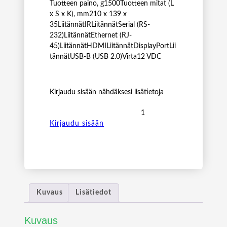
Tuotteen paino, g1500Tuotteen mitat (L
x S x K), mm210 x 139 x
35LiitännätIRLiitännätSerial (RS-
232)LiitännätEthernet (RJ-
45)LiitännätHDMILiitännätDisplayPortLii
tännätUSB-B (USB 2.0)Virta12 VDC
Kirjaudu sisään nähdäksesi lisätietoja
B
L
Kirjaudu sisään
A
C
K
B
O
X
Kuvaus
Lisätiedot
M
D
Kuvaus
R