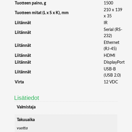
-
Tuotteen paino, g
1500
P
210 x 139
Tuotteen mitat (L x S x K), mm
S
x 35
S
Liitännät
IR
E
Serial (RS-
R
Liitännät
232)
I
Ethernet
E
Liitännät
(RJ-45)
S
Liitännät
HDMI
D
Liitännät
DisplayPort
I
USB-B
N
Liitännät
(USB 2.0)
R
A
Virta
12 VDC
I
L
Lisätiedot
I
N
Valmistaja
D
U
Takuuaika
S
vuotta
T