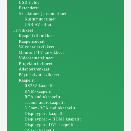
USB-hubit
Extenderit
Skaalaimet ja muuntimet
Kuitumuuntimet
USB AV-sillat
Tarvikkeet
Kaapelikiinnikkeet
Kaapelisuojat
Valvontatarvikkeet
Monitori/TV tarvikkeet
Videoseinätelineet
Projektoritelineet
Adapterirenkaat
Pöytäkaivotarvikkeet
Kaapelit
RS232-kaapelit
KVM-kaapelit
RCA audiokaapelit
3.5mm audiokaapelit
3.5mm-RCA audiokaapelit
Displayport-kaapelit
Displayport – HDMI kaapelit
Displayport-DVI kaapelit
DVI-D kaapelit