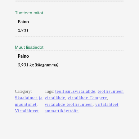
R
Tuotteen mitat
I
A
Paino
L
0.931
P
O
W
Muut lisätiedot
E
Paino
R
S
0,931 kg (kilogramma)
U
P
P
L
Category:
Tags:
teollisuusvirtalähde
, 
teollisuuteen
Y
Skaalaimet ja
virtalähde
, 
virtalähde Tampere
, 
–
muuntimet
, 
virtalähde teollisuuteen
, 
virtalähteet
4
Virtalähteet
ammattikäyttöön
0
W
,
4