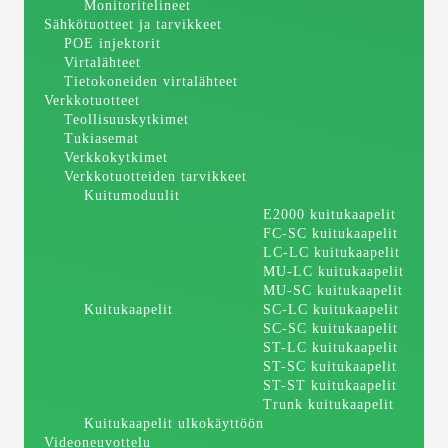
Monitoritelineet
Sähkötuotteet ja tarvikkeet
POE injektorit
Virtalähteet
Tietokoneiden virtalähteet
Verkkotuotteet
Teollisuuskytkimet
Tukiasemat
Verkkokytkimet
Verkkotuotteiden tarvikkeet
Kuitumoduulit
E2000 kuitukaapelit
FC-SC kuitukaapelit
LC-LC kuitukaapelit
MU-LC kuitukaapelit
MU-SC kuitukaapelit
Kuitukaapelit
SC-LC kuitukaapelit
SC-SC kuitukaapelit
ST-LC kuitukaapelit
ST-SC kuitukaapelit
ST-ST kuitukaapelit
Trunk kuitukaapelit
Kuitukaapelit ulkokäyttöön
Videoneuvottelu