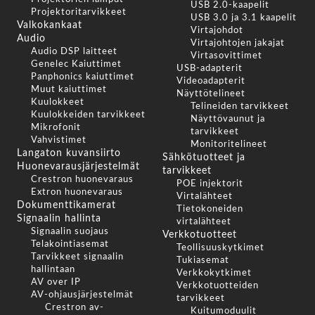
USB 2.0-kaapelit
Projektoritarvikkeet
USB 3.0 ja 3.1 kaapelit
Valkokankaat
Virtajohdot
Audio
Virtajohtojen jakajat
Audio DSP laitteet
Virtasovittimet
Genelec Kaiuttimet
USB-adapterit
Panphonics kaiuttimet
Videoadapterit
Muut kaiuttimet
Näyttötelineet
Kuulokkeet
Telineiden tarvikkeet
Kuulokkeiden tarvikkeet
Näyttövaunut ja
Mikrofonit
tarvikkeet
Vahvistimet
Monitoritelineet
Langaton kuvansiirto
Sähkötuotteet ja
Huonevarausjärjestelmät
tarvikkeet
Crestron huonevaraus
POE injektorit
Extron huonevaraus
Virtalähteet
Dokumenttikamerat
Tietokoneiden
Signaalin hallinta
virtalähteet
Signaalin suojaus
Verkkotuotteet
Telakointiasemat
Teollisuuskytkimet
Tarvikkeet signaalin
Tukiasemat
hallintaan
Verkkokytkimet
AV over IP
Verkkotuotteiden
AV-ohjausjärjestelmät
tarvikkeet
Crestron av-
Kuitumoduulit