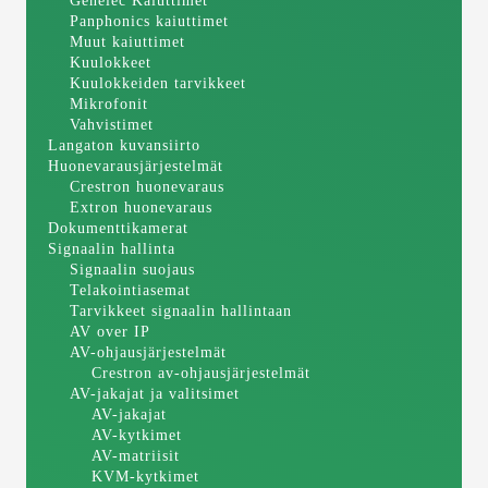
Genelec Kaiuttimet
Panphonics kaiuttimet
Muut kaiuttimet
Kuulokkeet
Kuulokkeiden tarvikkeet
Mikrofonit
Vahvistimet
Langaton kuvansiirto
Huonevarausjärjestelmät
Crestron huonevaraus
Extron huonevaraus
Dokumenttikamerat
Signaalin hallinta
Signaalin suojaus
Telakointiasemat
Tarvikkeet signaalin hallintaan
AV over IP
AV-ohjausjärjestelmät
Crestron av-ohjausjärjestelmät
AV-jakajat ja valitsimet
AV-jakajat
AV-kytkimet
AV-matriisit
KVM-kytkimet