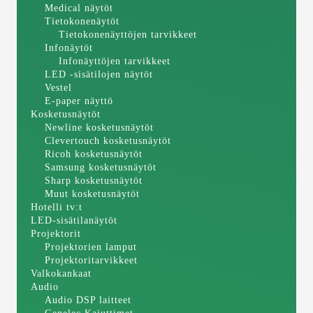
Medical näytöt
Tietokonenäytöt
Tietokonenäyttöjen tarvikkeet
Infonäytöt
Infonäyttöjen tarvikkeet
LED -sisätilojen näytöt
Vestel
E-paper näyttö
Kosketusnäytöt
Newline kosketusnäytöt
Clevertouch kosketusnäytöt
Ricoh kosketusnäytöt
Samsung kosketusnäytöt
Sharp kosketusnäytöt
Muut kosketusnäytöt
Hotelli tv:t
LED-sisätilanäytöt
Projektorit
Projektorien lamput
Projektoritarvikkeet
Valkokankaat
Audio
Audio DSP laitteet