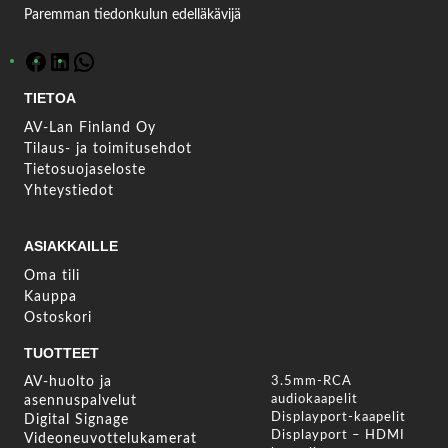
Paremman tiedonkulun edelläkävijä
F
L
W
TIETOA
a
i
h
c
n
a
AV-Lan Finland Oy
e
k
t
Tilaus- ja toimitusehdot
b
e
s
Tietosuojaseloste
o
d
A
Yhteystiedot
o
I
p
k
n
p
ASIAKKAILLE
Oma tili
Kauppa
Ostoskori
TUOTTEET
AV-huolto ja
3.5mm-RCA
audiokaapelit
asennuspalvelut
Displayport-kaapelit
Digital Signage
Displayport – HDMI
Videoneuvottelukamerat