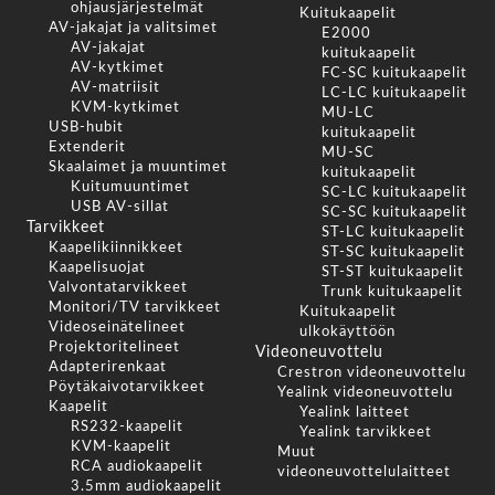
ohjausjärjestelmät
Kuitukaapelit
AV-jakajat ja valitsimet
E2000
AV-jakajat
kuitukaapelit
AV-kytkimet
FC-SC kuitukaapelit
AV-matriisit
LC-LC kuitukaapelit
KVM-kytkimet
MU-LC
USB-hubit
kuitukaapelit
Extenderit
MU-SC
Skaalaimet ja muuntimet
kuitukaapelit
Kuitumuuntimet
SC-LC kuitukaapelit
USB AV-sillat
SC-SC kuitukaapelit
Tarvikkeet
ST-LC kuitukaapelit
Kaapelikiinnikkeet
ST-SC kuitukaapelit
Kaapelisuojat
ST-ST kuitukaapelit
Valvontatarvikkeet
Trunk kuitukaapelit
Monitori/TV tarvikkeet
Kuitukaapelit
Videoseinätelineet
ulkokäyttöön
Projektoritelineet
Videoneuvottelu
Adapterirenkaat
Crestron videoneuvottelu
Pöytäkaivotarvikkeet
Yealink videoneuvottelu
Kaapelit
Yealink laitteet
RS232-kaapelit
Yealink tarvikkeet
KVM-kaapelit
Muut
RCA audiokaapelit
videoneuvottelulaitteet
3.5mm audiokaapelit