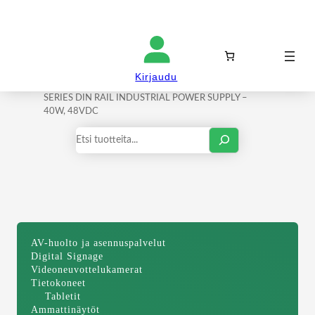
Kirjaudu sisään
Etusivu
/
Sähkötuotteet ja
Kirjaudu
tarvikkeet
/
Virtalähteet
/ BLACK BOX MDR-PS
SERIES DIN RAIL INDUSTRIAL POWER SUPPLY –
40W, 48VDC
Haku
AV-huolto ja asennuspalvelut
Digital Signage
Videoneuvottelukamerat
Tietokoneet
Tabletit
Ammattinäytöt