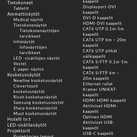
kaapelit
Tietokoneet
Displayport-DVI
Tabletit
kaapelit
Ammattinäytöt
DVI-D kaapelit
Medical näytöt
HDMI-DVI kaapelit
Tietokonenäytöt
CAT6 UTP 0.1m-5m
Tietokonenäyttöjen
kaapelit
tarvikkeet
CAT6 UTP 6m – 20m
Infonäytöt
kaapelit
Infonäyttöjen
CAT6 UTP pitkät
tarvikkeet
välikaapelit
LED -sisätilojen näytöt
CAT6 S/FTP 0.1m-5m
Vestel
kaapelit
E-paper näyttö
CAT6 S/FTP 6m –
Kosketusnäytöt
20m kaapelit
Newline kosketusnäytöt
Ethernet rullat
Clevertouch
Kramer UNIKAT-
kosketusnäytöt
kaapelit
Ricoh kosketusnäytöt
HDMI-HDMI kaapelit
Samsung kosketusnäytöt
Aktiiviset HDMI-
Sharp kosketusnäytöt
kaapelit
Muut kosketusnäytöt
Optinen HDMI
Hotelli tv:t
Aktiiviset USB-
LED-sisätilanäytöt
kaapelit
Projektorit
USB-C kaapelit
Projektorien lamput