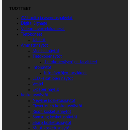
E
TUOTTEET
R
AV-huolto ja asennuspalvelut
m
Digital Signage
ä
Videoneuvottelukamerat
ä
Tietokoneet
r
Tabletit
ä
Ammattinäytöt
Medical näytöt
Tietokonenäytöt
Tietokonenäyttöjen tarvikkeet
Infonäytöt
Infonäyttöjen tarvikkeet
LED -sisätilojen näytöt
Vestel
E-paper näyttö
Kosketusnäytöt
Newline kosketusnäytöt
Clevertouch kosketusnäytöt
Ricoh kosketusnäytöt
Samsung kosketusnäytöt
Sharp kosketusnäytöt
Muut kosketusnäytöt