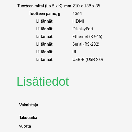
S
Tuotteen mitat (L x S x K), mm
210 x 139 x 35
9
Tuotteen paino, g
1364
4
Liitännät
HDMI
K
Liitännät
DisplayPort
6
Liitännät
Ethernet (RJ-45)
0
N
Liitännät
Serial (RS-232)
E
Liitännät
IR
T
Liitännät
USB-B (USB 2.0)
W
O
R
Lisätiedot
K
A
V
E
Valmistaja
N
C
Takuuaika
O
vuotta
D