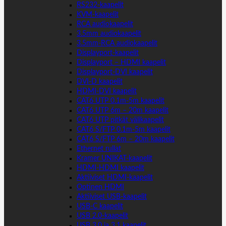
RS232-kaapelit
KVM-kaapelit
RCA audiokaapelit
3.5mm audiokaapelit
3.5mm-RCA audiokaapelit
Displayport-kaapelit
Displayport – HDMI kaapelit
Displayport-DVI kaapelit
DVI-D kaapelit
HDMI-DVI kaapelit
CAT6 UTP 0.1m-5m kaapelit
CAT6 UTP 6m – 20m kaapelit
CAT6 UTP pitkät välikaapelit
CAT6 S/FTP 0.1m-5m kaapelit
CAT6 S/FTP 6m – 20m kaapelit
Ethernet rullat
Kramer UNIKAT-kaapelit
HDMI-HDMI kaapelit
Aktiiviset HDMI-kaapelit
Optinen HDMI
Aktiiviset USB-kaapelit
USB-C kaapelit
USB 2.0-kaapelit
USB 3.0 ja 3.1 kaapelit