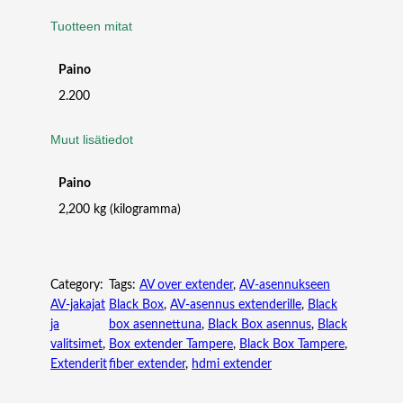
E
Tuotteen mitat
R
–
2
Paino
C
2.200
H
A
Muut lisätiedot
N
N
Paino
E
L
2,200 kg (kilogramma)
D
A
N
T
Category:
Tags:
AV over extender
, 
AV-asennukseen
E
AV-jakajat
Black Box
, 
AV-asennus extenderille
, 
Black
N
ja
box asennettuna
, 
Black Box asennus
, 
Black
E
valitsimet
, 
Box extender Tampere
, 
Black Box Tampere
, 
T
Extenderit
fiber extender
, 
hdmi extender
W