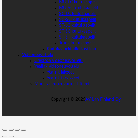
MU-LC kuitukaapelit
MU-SC kuitukaapelit
SC-LC kuitukaapelit
SC-SC kuitukaapelit
ST-LC kuitukaapelit
ST-SC kuitukaapelit
ST-ST kuitukaapelit
Trunk kuitukaapelit
Kuitukaapelit ulkokäyttöön
Videoneuvottelu
Crestron videoneuvottelu
Yealink videoneuvottelu
Yealink laitteet
Yealink tarvikkeet
Muut videoneuvottelulaitteet
Copyright ©
2026
AV-Lan Finland Oy