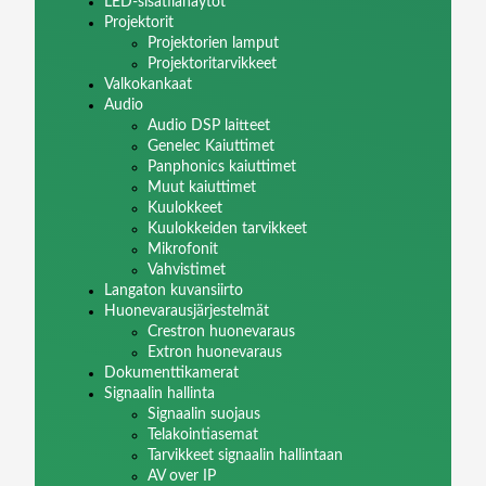
LED-sisätilanäytöt
Projektorit
Projektorien lamput
Projektoritarvikkeet
Valkokankaat
Audio
Audio DSP laitteet
Genelec Kaiuttimet
Panphonics kaiuttimet
Muut kaiuttimet
Kuulokkeet
Kuulokkeiden tarvikkeet
Mikrofonit
Vahvistimet
Langaton kuvansiirto
Huonevarausjärjestelmät
Crestron huonevaraus
Extron huonevaraus
Dokumenttikamerat
Signaalin hallinta
Signaalin suojaus
Telakointiasemat
Tarvikkeet signaalin hallintaan
AV over IP