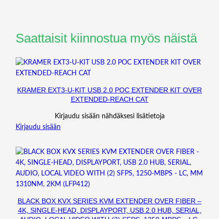
O
R
K
A
Saattaisit kiinnostua myös näistä
U
D
I
O
,
KRAMER EXT3-U-KIT USB 2.0 POC EXTENDER KIT OVER
H
EXTENDED-REACH CAT
D
Kirjaudu sisään nähdäksesi lisätietoja
M
Kirjaudu sisään
I
2
.
0
,
D
I
BLACK BOX KVX SERIES KVM EXTENDER OVER FIBER –
S
4K, SINGLE-HEAD, DISPLAYPORT, USB 2.0 HUB, SERIAL,
P