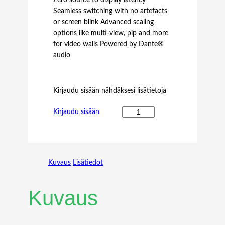
Zero source to display latency
Seamless switching with no artefacts
or screen blink Advanced scaling
options like multi-view, pip and more
for video walls Powered by Dante®
audio
Kirjaudu sisään nähdäksesi lisätietoja
B
Kirjaudu sisään
L
A
C
K
Kuvaus
Lisätiedot
B
O
X
Kuvaus
M
C
X