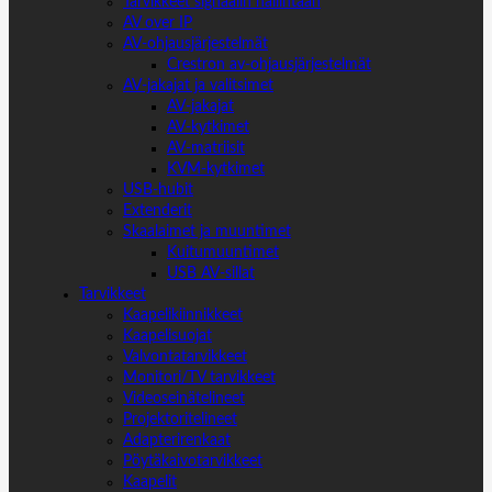
Tarvikkeet signaalin hallintaan
AV over IP
AV-ohjausjärjestelmät
Crestron av-ohjausjärjestelmät
AV-jakajat ja valitsimet
AV-jakajat
AV-kytkimet
AV-matriisit
KVM-kytkimet
USB-hubit
Extenderit
Skaalaimet ja muuntimet
Kuitumuuntimet
USB AV-sillat
Tarvikkeet
Kaapelikiinnikkeet
Kaapelisuojat
Valvontatarvikkeet
Monitori/TV tarvikkeet
Videoseinätelineet
Projektoritelineet
Adapterirenkaat
Pöytäkaivotarvikkeet
Kaapelit