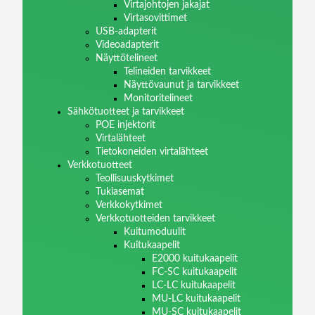
Virtajohtojen jakajat
Virtasovittimet
USB-adapterit
Videoadapterit
Näyttötelineet
Telineiden tarvikkeet
Näyttövaunut ja tarvikkeet
Monitoritelineet
Sähkötuotteet ja tarvikkeet
POE injektorit
Virtalähteet
Tietokoneiden virtalähteet
Verkkotuotteet
Teollisuuskytkimet
Tukiasemat
Verkkokytkimet
Verkkotuotteiden tarvikkeet
Kuitumoduulit
Kuitukaapelit
E2000 kuitukaapelit
FC-SC kuitukaapelit
LC-LC kuitukaapelit
MU-LC kuitukaapelit
MU-SC kuitukaapelit