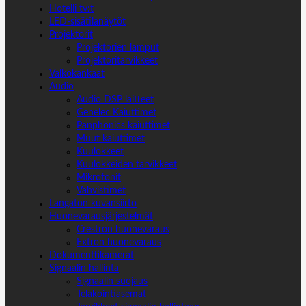
Hotelli tv:t
LED-sisätilanäytöt
Projektorit
Projektorien lamput
Projektoritarvikkeet
Valkokankaat
Audio
Audio DSP laitteet
Genelec Kaiuttimet
Panphonics kaiuttimet
Muut kaiuttimet
Kuulokkeet
Kuulokkeiden tarvikkeet
Mikrofonit
Vahvistimet
Langaton kuvansiirto
Huonevarausjärjestelmät
Crestron huonevaraus
Extron huonevaraus
Dokumenttikamerat
Signaalin hallinta
Signaalin suojaus
Telakointiasemat