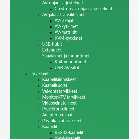
AV-ohjausjärjestelmät
Crestron av-ohjausjärjestelmät
AV-jakajat ja valitsimet
AV-jakajat
AV-kytkimet
AV-matriisit
KVM-kytkimet
USB-hubit
Extenderit
Skaalaimet ja muuntimet
Kuitumuuntimet
USB AV-sillat
Tarvikkeet
Kaapelikiinnikkeet
Kaapelisuojat
Valvontatarvikkeet
Monitori/TV tarvikkeet
Videoseinätelineet
Projektoritelineet
Adapterirenkaat
Pöytäkaivotarvikkeet
Kaapelit
RS232-kaapelit
KVM-kaapelit