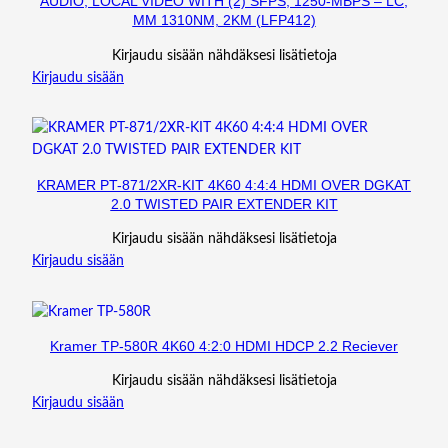
AUDIO, LOCAL VIDEO WITH (2) SFPS, 1250-MBPS – LC,
L
MM 1310NM, 2KM (LFP412)
A
Kirjaudu sisään nähdäksesi lisätietoja
Y
Kirjaudu sisään
P
O
R
T
1
KRAMER PT-871/2XR-KIT 4K60 4:4:4 HDMI OVER DGKAT
.
2.0 TWISTED PAIR EXTENDER KIT
2
A
Kirjaudu sisään nähdäksesi lisätietoja
,
Kirjaudu sisään
S
C
A
L
Kramer TP-580R 4K60 4:2:0 HDMI HDCP 2.2 Reciever
I
Kirjaudu sisään nähdäksesi lisätietoja
N
Kirjaudu sisään
G
,