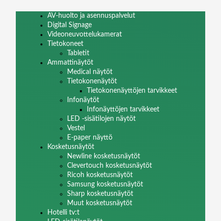
AV-huolto ja asennuspalvelut
Digital Signage
Videoneuvottelukamerat
Tietokoneet
Tabletit
Ammattinäytöt
Medical näytöt
Tietokonenäytöt
Tietokonenäyttöjen tarvikkeet
Infonäytöt
Infonäyttöjen tarvikkeet
LED -sisätilojen näytöt
Vestel
E-paper näyttö
Kosketusnäytöt
Newline kosketusnäytöt
Clevertouch kosketusnäytöt
Ricoh kosketusnäytöt
Samsung kosketusnäytöt
Sharp kosketusnäytöt
Muut kosketusnäytöt
Hotelli tv:t