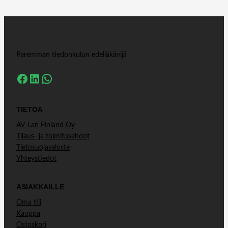
U
S
B
,
1
Paremman tiedonkulun edelläkävijä
0
-
Facebook
LinkedIn
WhatsApp
G
B
E
TIETOA
C
AV-Lan Finland Oy
O
Tilaus- ja toimitusehdot
P
Tietosuojaseloste
P
Yhteystiedot
E
R
O
ASIAKKAILLE
R
Oma tili
F
Kauppa
I
Ostoskori
B