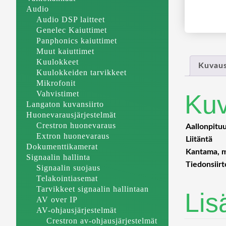
Audio
Audio DSP laitteet
Genelec Kaiuttimet
Panphonics kaiuttimet
Muut kaiuttimet
Kuulokkeet
Kuvau
Kuulokkeiden tarvikkeet
Mikrofonit
Vahvistimet
Ku
Langaton kuvansiirto
Huonevarausjärjestelmät
Crestron huonevaraus
Aallonpitu
Extron huonevaraus
Liitäntä
Dokumenttikamerat
Kantama, 
Signaalin hallinta
Tiedonsiir
Signaalin suojaus
Telakointiasemat
Tarvikkeet signaalin hallintaan
Lis
AV over IP
AV-ohjausjärjestelmät
Crestron av-ohjausjärjestelmät