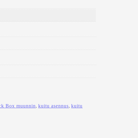
S
T
E
T
H
E
R
N
E
T
(
1
0
0
-
ck Box muunnin
, 
kuitu asennus
, 
kuitu
M
B
P
S
)