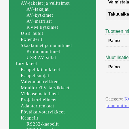
Valmistaja
AV-jakajat ja valitsimet
AV-jakajat
Takuuaika
AV-kytkimet
AV-matriisit
KVM-kytkimet
Tuotteen mi
USB-hubit
Extenderit
Paino
Skaalaimet ja muuntimet
Kuitumuuntimet
Muut lisäti
USB AV-sillat
Tarvikkeet
Paino
Kaapelikiinnikkeet
Kaapelisuojat
Valvontatarvikkeet
Monitori/TV tarvikkeet
Videoseinätelineet
Category:
K
Projektoritelineet
ja muuntim
Adapterirenkaat
Pöytäkaivotarvikkeet
Kaapelit
RS232-kaapelit