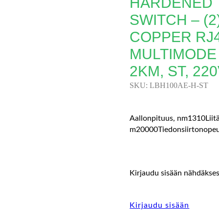
HARDENED 
SWITCH – (2
COPPER RJ45
MULTIMODE 
2KM, ST, 2
SKU:
LBH100AE-H-ST
Aallonpituus, nm1310Liit
m20000Tiedonsiirtonopeu
Kirjaudu sisään nähdäksesi
Kirjaudu sisään