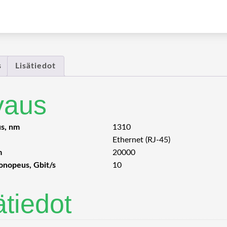
s
Lisätiedot
vaus
us, nm
1310
Ethernet (RJ-45)
m
20000
tonopeus, Gbit/s
10
ätiedot