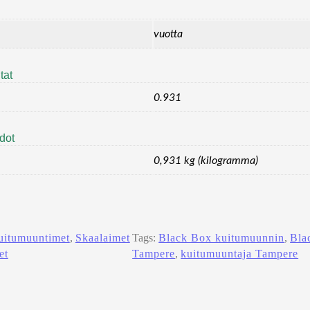
vuotta
tat
0.931
edot
0,931 kg (kilogramma)
uitumuuntimet
, 
Skaalaimet
Tags:
Black Box kuitumuunnin
, 
Bla
et
Tampere
, 
kuitumuuntaja Tampere