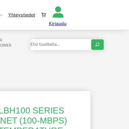
Yhteystiedot
Kirjaudu sisään
Kirjaudu
)
Haku
-POWER
LBH100 SERIES
NET (100-MBPS)