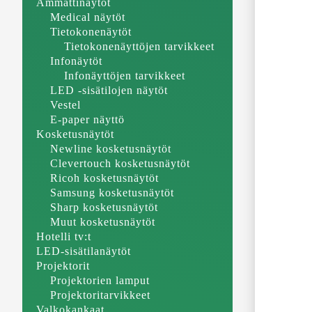
Ammattinäytöt
Medical näytöt
Tietokonenäytöt
Tietokonenäyttöjen tarvikkeet
Infonäytöt
Infonäyttöjen tarvikkeet
LED -sisätilojen näytöt
Vestel
E-paper näyttö
Kosketusnäytöt
Newline kosketusnäytöt
Clevertouch kosketusnäytöt
Ricoh kosketusnäytöt
Samsung kosketusnäytöt
Sharp kosketusnäytöt
Muut kosketusnäytöt
Hotelli tv:t
LED-sisätilanäytöt
Projektorit
Projektorien lamput
Projektoritarvikkeet
Valkokankaat