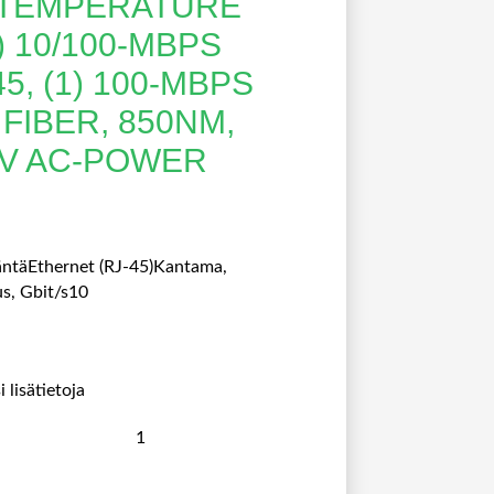
TEMPERATURE
) 10/100-MBPS
, (1) 100-MBPS
FIBER, 850NM,
20V AC-POWER
äntäEthernet (RJ-45)Kantama,
s, Gbit/s10
 lisätietoja
B
L
A