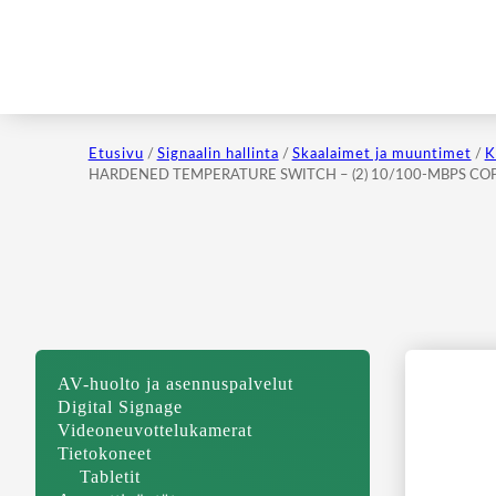
Etusivu
/
Signaalin hallinta
/
Skaalaimet ja muuntimet
/
K
HARDENED TEMPERATURE SWITCH – (2) 10/100-MBPS COPP
AV-huolto ja asennuspalvelut
Digital Signage
Videoneuvottelukamerat
Tietokoneet
Tabletit