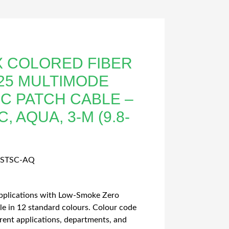
X COLORED FIBER
125 MULTIMODE
IC PATCH CABLE –
C, AQUA, 3-M (9.8-
-STSC-AQ
pplications with Low-Smoke Zero
e in 12 standard colours. Colour code
erent applications, departments, and