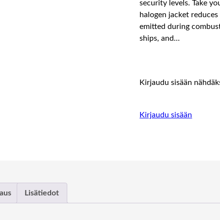
security levels. Take 
halogen jacket reduces
emitted during combusti
ships, and…
Kirjaudu sisään nähdäks
Kirjaudu sisään
aus
Lisätiedot