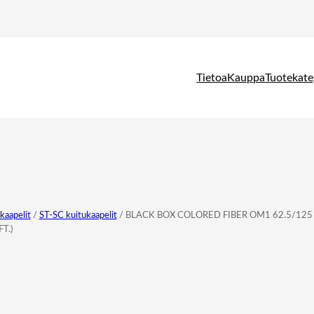
Tietoa
Kauppa
Tuotekate
kaapelit
/
ST-SC kuitukaapelit
/ BLACK BOX COLORED FIBER OM1 62.5/12
T.)