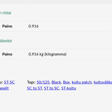
n mitat
Paino
0.916
ätiedot
Paino
0,916 kg (kilogramma)
y:
ST-SC
Tags:
50/125
, 
Black
, 
Box
, 
kuitu patch
, 
kuituvälik
pelit
SC to ST
, 
ST to SC
, 
ST-kuitu