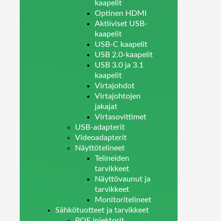
kaapelit
Optinen HDMI
Aktiiviset USB-
kaapelit
USB-C kaapelit
USB 2.0-kaapelit
USB 3.0 ja 3.1
kaapelit
Virtajohdot
Virtajohtojen
jakajat
Virtasovittimet
USB-adapterit
Videoadapterit
Näyttötelineet
Telineiden
tarvikkeet
Näyttövaunut ja
tarvikkeet
Monitoritelineet
Sähkötuotteet ja tarvikkeet
POE injektorit