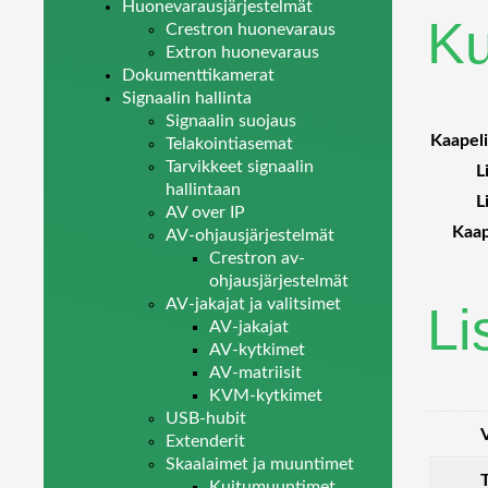
Huonevarausjärjestelmät
K
Crestron huonevaraus
Extron huonevaraus
Dokumenttikamerat
Signaalin hallinta
Signaalin suojaus
Kaapeli
Telakointiasemat
Tarvikkeet signaalin
L
hallintaan
L
AV over IP
Kaap
AV-ohjausjärjestelmät
Crestron av-
ohjausjärjestelmät
AV-jakajat ja valitsimet
Li
AV-jakajat
AV-kytkimet
AV-matriisit
KVM-kytkimet
USB-hubit
Extenderit
Skaalaimet ja muuntimet
Kuitumuuntimet