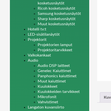
kosketusnäytöt
Ricoh kosketusnäytöt
Samsung kosketusnäytöt
Sharp kosketusnäytöt
Muut kosketusnäytöt
Hotelli tv:t
LED-sisätilanäytöt
Projektorit
Projektorien lamput
Projektoritarvikkeet
Valkokankaat
Audio
Audio DSP laitteet
Genelec Kaiuttimet
Panphonics kaiuttimet
Muut kaiuttimet
Kuulokkeet
Kuulokkeiden tarvikkeet
Mikrofonit
Kuv
Vahvistimet
Langaton kuvansiirto