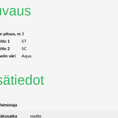
uvaus
n pituus, m
3
iitin 1
ST
iitin 2
SC
elin väri
Aqua
sätiedot
Valmistaja
Takuuaika
vuotta