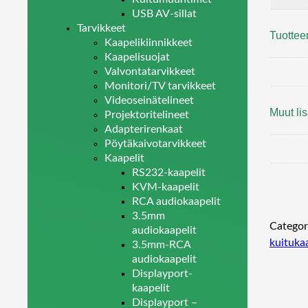
USB AV-sillat
Tarvikkeet
Tuottee
Kaapelikiinnikkeet
Kaapelisuojat
Valvontatarvikkeet
Monitori/TV tarvikkeet
Videoseinätelineet
Muut lis
Projektoritelineet
Adapterirenkaat
Pöytäkaivotarvikkeet
Kaapelit
RS232-kaapelit
KVM-kaapelit
RCA audiokaapelit
3.5mm
Categor
audiokaapelit
kuitukaa
3.5mm-RCA
audiokaapelit
Displayport-
kaapelit
Displayport –