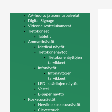
AV-huolto ja asennuspalvelut
Digital Signage
Videoneuvottelukamerat
Tietokoneet
Tabletit
Ammattinäytöt
Medical näytöt
Tietokonenäytöt
Tietokonenäyttöjen
tarvikkeet
Infonäytöt
Infonäyttöjen
tarvikkeet
LED -sisätilojen näytöt
Vestel
E-paper näyttö
Kosketusnäytöt
Newline kosketusnäytöt
Clevertouch