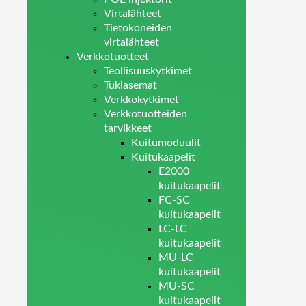
Virtalähteet
Tietokoneiden
virtalähteet
Verkkotuotteet
Teollisuuskytkimet
Tukiasemat
Verkkokytkimet
Verkkotuotteiden
tarvikkeet
Kuitumoduulit
Kuitukaapelit
E2000
kuitukaapelit
FC-SC
kuitukaapelit
LC-LC
kuitukaapelit
MU-LC
kuitukaapelit
MU-SC
kuitukaapelit