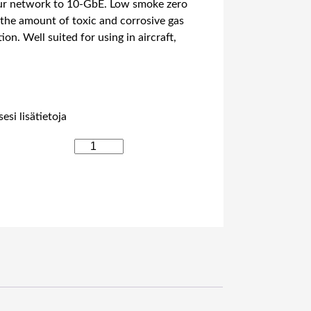
your network to 10-GbE. Low smoke zero
 the amount of toxic and corrosive gas
on. Well suited for using in aircraft,
esi lisätietoja
B
L
A
C
K
B
O
X
C
O