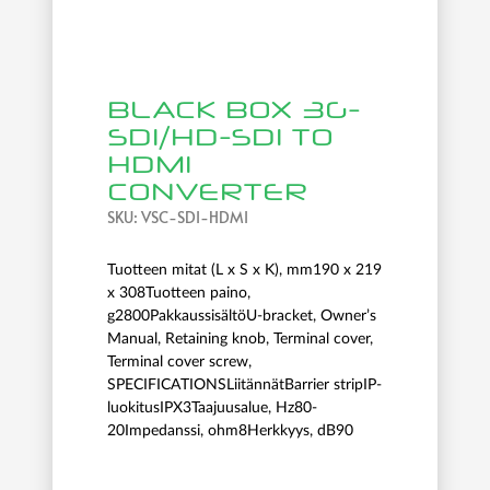
BLACK BOX 3G-
SDI/HD-SDI TO
HDMI
CONVERTER
SKU:
VSC-SDI-HDMI
Tuotteen mitat (L x S x K), mm190 x 219
x 308Tuotteen paino,
g2800PakkaussisältöU-bracket, Owner’s
Manual, Retaining knob, Terminal cover,
Terminal cover screw,
SPECIFICATIONSLiitännätBarrier stripIP-
luokitusIPX3Taajuusalue, Hz80-
20Impedanssi, ohm8Herkkyys, dB90