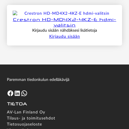
Crestron HD-MD4X2-4KZ-E hdmi-
valitsin
Kirjaudu sisään nähdäksesi lisätietoja
Kirjaudu sisään
Paremman tiedonkulun edelläkävijä
Facebook
LinkedIn
WhatsApp
TIETOA
AV-Lan Finland Oy
Tilaus- ja toimitusehdot
Tietosuojaseloste