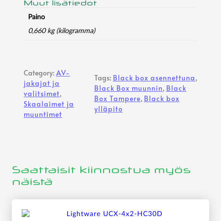
ä
Muut lisätiedot
Paino
0,660 kg (kilogramma)
Category:
AV-
Tags:
Black box asennettuna
, 
jakajat ja
Black Box muunnin
, 
Black
valitsimet
, 
Box Tampere
, 
Black box
Skaalaimet ja
ylläpito
muuntimet
Saattaisit kiinnostua myös
näistä