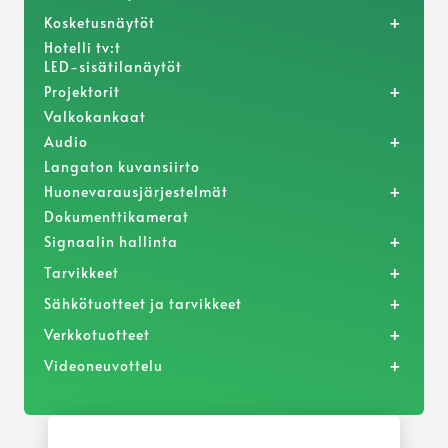
+
Kosketusnäytöt
Hotelli tv:t
LED-sisätilanäytöt
+
Projektorit
Valkokankaat
+
Audio
Langaton kuvansiirto
+
Huonevarausjärjestelmät
Dokumenttikamerat
+
Signaalin hallinta
+
Tarvikkeet
+
Sähkötuotteet ja tarvikkeet
+
Verkkotuotteet
+
Videoneuvottelu