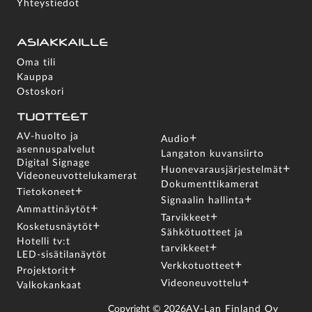
Yhteystiedot
ASIAKKAILLE
Oma tili
Kauppa
Ostoskori
TUOTTEET
AV-huolto ja
+
Audio
asennuspalvelut
Langaton kuvansiirto
Digital Signage
+
Huonevarausjärjestelmät
Videoneuvottelukamerat
Dokumenttikamerat
+
Tietokoneet
+
Signaalin hallinta
+
Ammattinäytöt
+
Tarvikkeet
+
Kosketusnäytöt
Sähkötuotteet ja
Hotelli tv:t
+
tarvikkeet
LED-sisätilanäytöt
+
Verkkotuotteet
+
Projektorit
+
Videoneuvottelu
Valkokankaat
Copyright ©
2026
AV-Lan Finland Oy