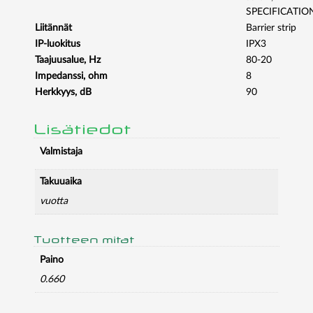
D
SPECIFICATIO
I
Liitännät
Barrier strip
T
IP-luokitus
IPX3
O
Taajuusalue, Hz
80-20
H
Impedanssi, ohm
8
D
Herkkyys, dB
90
M
I
C
Lisätiedot
O
Valmistaja
N
V
E
Takuuaika
R
vuotta
T
E
Tuotteen mitat
R
m
Paino
ä
0.660
ä
r