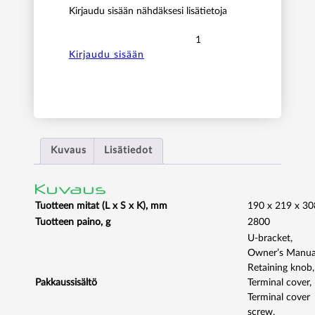
Kirjaudu sisään nähdäksesi lisätietoja
B
L
Kirjaudu sisään
A
C
K
B
O
X
Kuvaus
Lisätiedot
3
G
Kuvaus
-
S
Tuotteen mitat (L x S x K), mm
190 x 219 x 30
D
Tuotteen paino, g
2800
I
U-bracket,
/
Owner’s Manua
H
Retaining knob,
D
Pakkaussisältö
Terminal cover,
-
Terminal cover
S
screw,