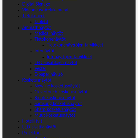
Digital Signage
Videoneuvottelukamerat
Tietokoneet
Tabletit
Ammattinäytöt
Medical näytöt
Tietokonenäytöt
Tietokonenäyttöjen tarvikkeet
Infonäytöt
Infonäyttöjen tarvikkeet
LED -sisätilojen näytöt
Vestel
E-paper näyttö
Kosketusnäytöt
Newline kosketusnäytöt
Clevertouch kosketusnäytöt
Ricoh kosketusnäytöt
Samsung kosketusnäytöt
Sharp kosketusnäytöt
Muut kosketusnäytöt
Hotelli tv:t
LED-sisätilanäytöt
Projektorit