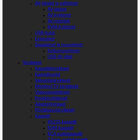
AV-jakajat ja valitsimet
AV-jakajat
AV-kytkimet
AV-matriisit
KVM-kytkimet
USB-hubit
Extenderit
Skaalaimet ja muuntimet
Kuitumuuntimet
USB AV-sillat
Tarvikkeet
Kaapelikiinnikkeet
Kaapelisuojat
Valvontatarvikkeet
Monitori/TV tarvikkeet
Videoseinätelineet
Projektoritelineet
Adapterirenkaat
Pöytäkaivotarvikkeet
Kaapelit
RS232-kaapelit
KVM-kaapelit
RCA audiokaapelit