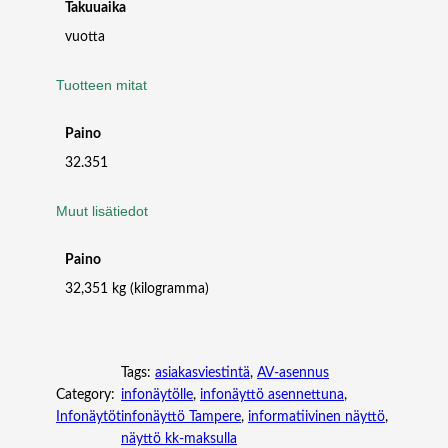
Takuuaika
vuotta
Tuotteen mitat
Paino
32.351
Muut lisätiedot
Paino
32,351 kg (kilogramma)
Tags:
asiakasviestintä
, 
AV-asennus
Category:
infonäytölle
, 
infonäyttö asennettuna
, 
Infonäytöt
infonäyttö Tampere
, 
informatiivinen näyttö
, 
näyttö kk-maksulla