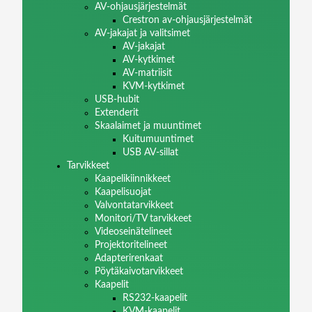
AV-ohjausjärjestelmät
Crestron av-ohjausjärjestelmät
AV-jakajat ja valitsimet
AV-jakajat
AV-kytkimet
AV-matriisit
KVM-kytkimet
USB-hubit
Extenderit
Skaalaimet ja muuntimet
Kuitumuuntimet
USB AV-sillat
Tarvikkeet
Kaapelikiinnikkeet
Kaapelisuojat
Valvontatarvikkeet
Monitori/TV tarvikkeet
Videoseinätelineet
Projektoritelineet
Adapterirenkaat
Pöytäkaivotarvikkeet
Kaapelit
RS232-kaapelit
KVM-kaapelit