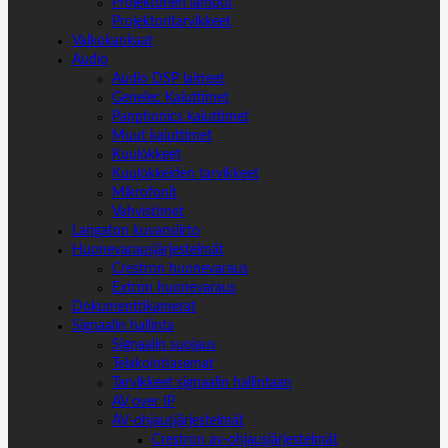
Projektorien lamput
Projektoritarvikkeet
Valkokankaat
Audio
Audio DSP laitteet
Genelec Kaiuttimet
Panphonics kaiuttimet
Muut kaiuttimet
Kuulokkeet
Kuulokkeiden tarvikkeet
Mikrofonit
Vahvistimet
Langaton kuvansiirto
Huonevarausjärjestelmät
Crestron huonevaraus
Extron huonevaraus
Dokumenttikamerat
Signaalin hallinta
Signaalin suojaus
Telakointiasemat
Tarvikkeet signaalin hallintaan
AV over IP
AV-ohjausjärjestelmät
Crestron av-ohjausjärjestelmät