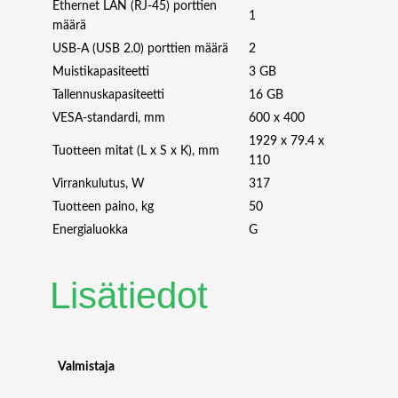
Ethernet LAN (RJ-45) porttien
1
määrä
USB-A (USB 2.0) porttien määrä
2
Muistikapasiteetti
3 GB
Tallennuskapasiteetti
16 GB
VESA-standardi, mm
600 x 400
1929 x 79.4 x
Tuotteen mitat (L x S x K), mm
110
Virrankulutus, W
317
Tuotteen paino, kg
50
Energialuokka
G
Lisätiedot
Valmistaja