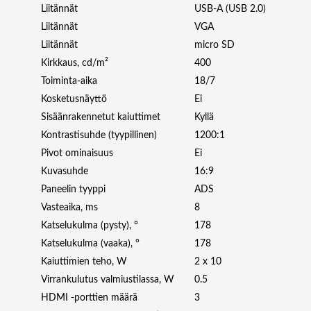
Liitännät
USB-A (USB 2.0)
I
Liitännät
VGA
T
S
Liitännät
micro SD
A
Kirkkaus, cd/m²
400
N
Toiminta-aika
18/7
D
Kosketusnäyttö
Ei
R
Sisäänrakennetut kaiuttimet
Kyllä
O
Kontrastisuhde (tyypillinen)
1200:1
I
D
Pivot ominaisuus
Ei
1
Kuvasuhde
16:9
8
Paneelin tyyppi
ADS
/
Vasteaika, ms
8
7
Katselukulma (pysty), °
178
m
ä
Katselukulma (vaaka), °
178
ä
Kaiuttimien teho, W
2 x 10
r
Virrankulutus valmiustilassa, W
0.5
ä
HDMI -porttien määrä
3