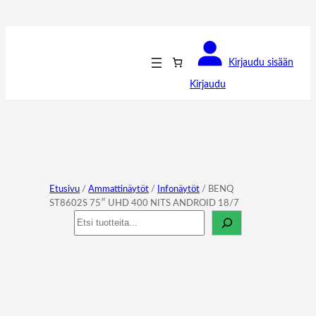
Kirjaudu sisään
Kirjaudu
Etusivu
/
Ammattinäytöt
/
Infonäytöt
/ BENQ
ST8602S 75″ UHD 400 NITS ANDROID 18/7
Haku