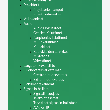
LED-sisätilanäytöt
Projektorit
Projektorien lamput
Projektoritarvikkeet
Valkokankaat
Audio
Audio DSP laitteet
Genelec Kaiuttimet
Panphonics kaiuttimet
Muut kaiuttimet
Kuulokkeet
Kuulokkeiden tarvikkeet
Mikrofonit
Vahvistimet
Langaton kuvansiirto
Huonevarausjärjestelmät
Crestron huonevaraus
Extron huonevaraus
Dokumenttikamerat
Signaalin hallinta
Signaalin suojaus
Telakointiasemat
Tarvikkeet signaalin hallintaan
AV over IP