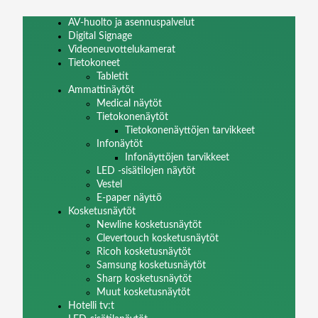
AV-huolto ja asennuspalvelut
Digital Signage
Videoneuvottelukamerat
Tietokoneet
Tabletit
Ammattinäytöt
Medical näytöt
Tietokonenäytöt
Tietokonenäyttöjen tarvikkeet
Infonäytöt
Infonäyttöjen tarvikkeet
LED -sisätilojen näytöt
Vestel
E-paper näyttö
Kosketusnäytöt
Newline kosketusnäytöt
Clevertouch kosketusnäytöt
Ricoh kosketusnäytöt
Samsung kosketusnäytöt
Sharp kosketusnäytöt
Muut kosketusnäytöt
Hotelli tv:t