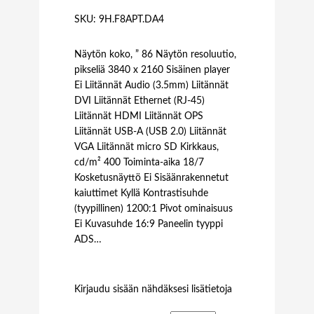
SKU:
9H.F8APT.DA4
Näytön koko, ” 86 Näytön resoluutio,
pikseliä 3840 x 2160 Sisäinen player
Ei Liitännät Audio (3.5mm) Liitännät
DVI Liitännät Ethernet (RJ-45)
Liitännät HDMI Liitännät OPS
Liitännät USB-A (USB 2.0) Liitännät
VGA Liitännät micro SD Kirkkaus,
cd/m² 400 Toiminta-aika 18/7
Kosketusnäyttö Ei Sisäänrakennetut
kaiuttimet Kyllä Kontrastisuhde
(tyypillinen) 1200:1 Pivot ominaisuus
Ei Kuvasuhde 16:9 Paneelin tyyppi
ADS…
Kirjaudu sisään nähdäksesi lisätietoja