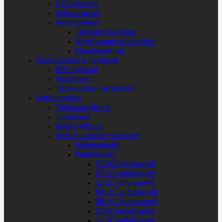
USB-adapterit
Videoadapterit
Näyttötelineet
Telineiden tarvikkeet
Näyttövaunut ja tarvikkeet
Monitoritelineet
Sähkötuotteet ja tarvikkeet
POE injektorit
Virtalähteet
Tietokoneiden virtalähteet
Verkkotuotteet
Teollisuuskytkimet
Tukiasemat
Verkkokytkimet
Verkkotuotteiden tarvikkeet
Kuitumoduulit
Kuitukaapelit
E2000 kuitukaapelit
FC-SC kuitukaapelit
LC-LC kuitukaapelit
MU-LC kuitukaapelit
MU-SC kuitukaapelit
SC-LC kuitukaapelit
SC-SC kuitukaapelit