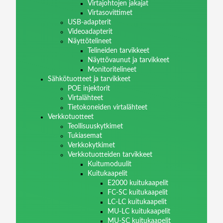
Virtajohtojen jakajat
Virtasovittimet
USB-adapterit
Videoadapterit
Näyttötelineet
Telineiden tarvikkeet
Näyttövaunut ja tarvikkeet
Monitoritelineet
Sähkötuotteet ja tarvikkeet
POE injektorit
Virtalähteet
Tietokoneiden virtalähteet
Verkkotuotteet
Teollisuuskytkimet
Tukiasemat
Verkkokytkimet
Verkkotuotteiden tarvikkeet
Kuitumoduulit
Kuitukaapelit
E2000 kuitukaapelit
FC-SC kuitukaapelit
LC-LC kuitukaapelit
MU-LC kuitukaapelit
MU-SC kuitukaapelit