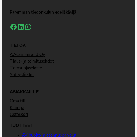
Paremman tiedonkulun edelläkävijä
Facebook
LinkedIn
WhatsApp
TIETOA
AV-Lan Finland Oy
Tilaus- ja toimitusehdot
Tietosuojaseloste
Yhteystiedot
ASIAKKAILLE
Oma tili
Kauppa
Ostoskori
TUOTTEET
AV-huolto ja asennuspalvelut