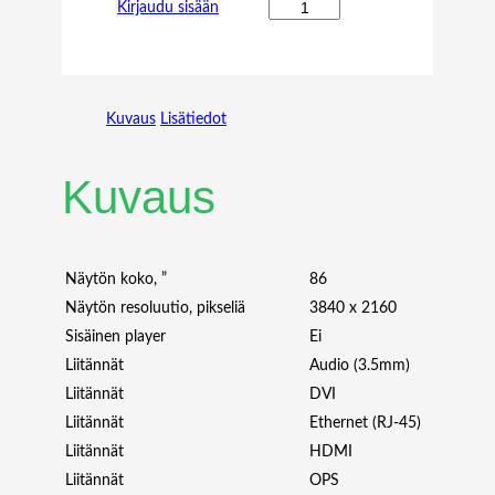
B
Kirjaudu sisään
E
N
Q
S
Kuvaus
Lisätiedot
T
8
6
Kuvaus
0
2
S
7
Näytön koko, ”
86
5
Näytön resoluutio, pikseliä
3840 x 2160
"
Sisäinen player
Ei
U
Liitännät
Audio (3.5mm)
H
Liitännät
DVI
D
4
Liitännät
Ethernet (RJ-45)
0
Liitännät
HDMI
0
Liitännät
OPS
N