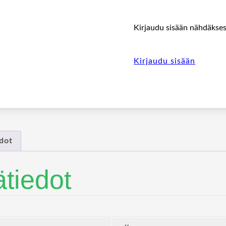
Kirjaudu sisään nähdäksesi
Kirjaudu sisään
edot
ätiedot