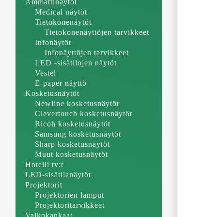
Ammattinäytöt
Medical näytöt
Tietokonenäytöt
Tietokonenäyttöjen tarvikkeet
Infonäytöt
Infonäyttöjen tarvikkeet
LED -sisätilojen näytöt
Vestel
E-paper näyttö
Kosketusnäytöt
Newline kosketusnäytöt
Clevertouch kosketusnäytöt
Ricoh kosketusnäytöt
Samsung kosketusnäytöt
Sharp kosketusnäytöt
Muut kosketusnäytöt
Hotelli tv:t
LED-sisätilanäytöt
Projektorit
Projektorien lamput
Projektoritarvikkeet
Valkokankaat