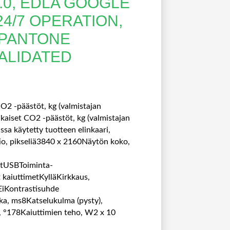
.0, EDLA GOOGLE
24/7 OPERATION,
 PANTONE
ALIDATED
CO2 -päästöt, kg (valmistajan
kaiset CO2 -päästöt, kg (valmistajan
sa käytetty tuotteen elinkaari,
io, pikseliä3840 x 2160Näytön koko,
ätUSBToiminta-
kaiuttimetKylläKirkkaus,
iKontrastisuhde
ika, ms8Katselukulma (pysty),
, °178Kaiuttimien teho, W2 x 10