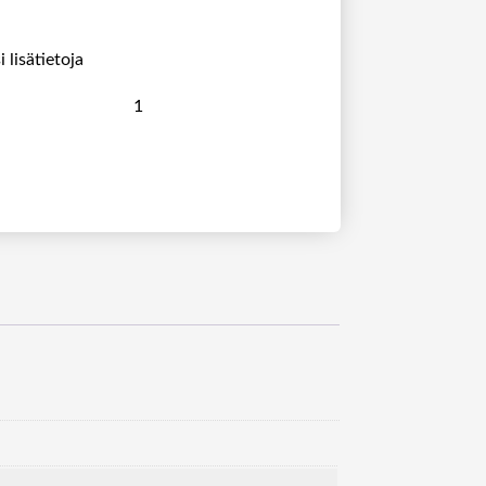
 lisätietoja
B
E
N
Q
S
L
7
5
0
4
7
5
”
4
K
U