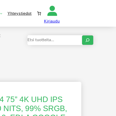
Yhteystiedot
Kirjaudu sisään
Kirjaudu
E
Haku
 75” 4K UHD IPS
0 NITS, 99% SRGB,