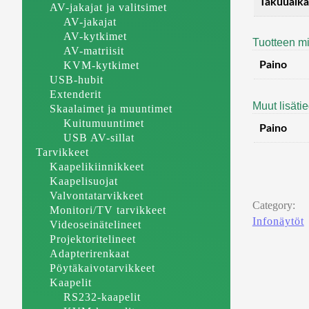
Takuuaika
AV-jakajat ja valitsimet
AV-jakajat
AV-kytkimet
Tuotteen mi
AV-matriisit
KVM-kytkimet
Paino
USB-hubit
Extenderit
Muut lisäti
Skaalaimet ja muuntimet
Kuitumuuntimet
Paino
USB AV-sillat
Tarvikkeet
Kaapelikiinnikkeet
Kaapelisuojat
Valvontatarvikkeet
Category:
Monitori/TV tarvikkeet
Infonäytöt
Videoseinätelineet
Projektoritelineet
Adapterirenkaat
Pöytäkaivotarvikkeet
Kaapelit
RS232-kaapelit