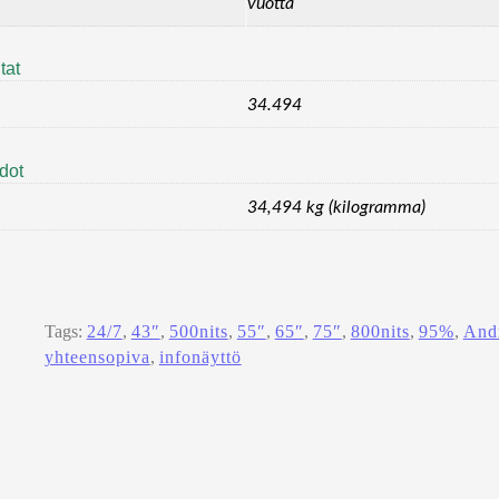
vuotta
tat
34.494
edot
34,494 kg (kilogramma)
Tags:
24/7
, 
43″
, 
500nits
, 
55″
, 
65″
, 
75″
, 
800nits
, 
95%
, 
And
yhteensopiva
, 
infonäyttö