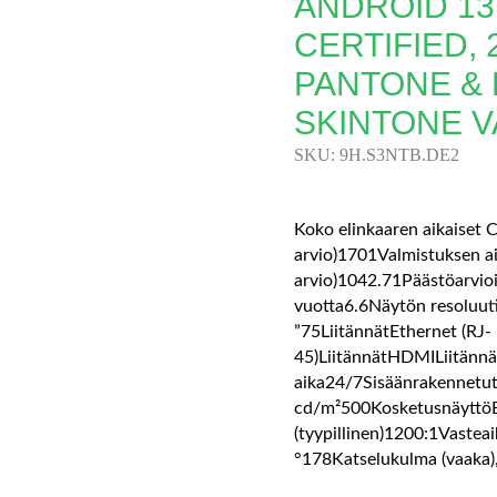
ANDROID 13
CERTIFIED, 
PANTONE &
SKINTONE V
SKU:
9H.S3NTB.DE2
Koko elinkaaren aikaiset 
arvio)1701Valmistuksen ai
arvio)1042.71Päästöarviois
vuotta6.6Näytön resoluut
”75LiitännätEthernet (RJ-
45)LiitännätHDMILiitänn
aika24/7Sisäänrakennetut 
cd/m²500KosketusnäyttöE
(tyypillinen)1200:1Vastea
°178Katselukulma (vaaka)