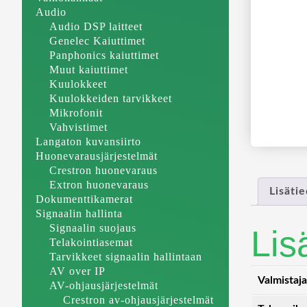
Audio
Audio DSP laitteet
Genelec Kaiuttimet
Panphonics kaiuttimet
Muut kaiuttimet
Kuulokkeet
Kuulokkeiden tarvikkeet
Mikrofonit
Vahvistimet
Langaton kuvansiirto
Huonevarausjärjestelmät
Crestron huonevaraus
Extron huonevaraus
Lisäti
Dokumenttikamerat
Signaalin hallinta
Signaalin suojaus
Lis
Telakointiasemat
Tarvikkeet signaalin hallintaan
AV over IP
Valmistaja
AV-ohjausjärjestelmät
Crestron av-ohjausjärjestelmät