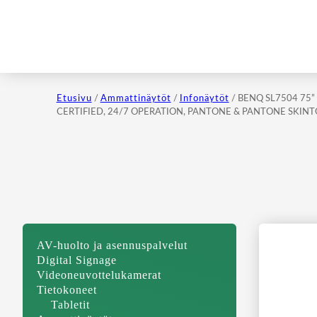
Etusivu
/
Ammattinäytöt
/
Infonäytöt
/ BENQ SL7504 75”
CERTIFIED, 24/7 OPERATION, PANTONE & PANTONE SKIN
AV-huolto ja asennuspalvelut
Digital Signage
Videoneuvottelukamerat
Tietokoneet
Tabletit