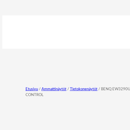
Etusivu
/
Ammattinäytöt
/
Tietokonenäytöt
/ BENQ EW3290U 
CONTROL