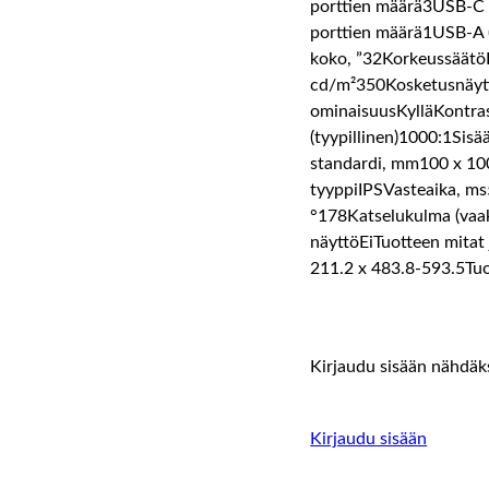
porttien määrä3USB-C
porttien määrä1USB-A 
koko, ”32KorkeussäätöK
cd/m²350Kosketusnäyt
ominaisuusKylläKontra
(tyypillinen)1000:1Sis
standardi, mm100 x 100
tyyppiIPSVasteaika, ms
°178Katselukulma (vaak
näyttöEiTuotteen mitat 
211.2 x 483.8-593.5Tuo
Kirjaudu sisään nähdäks
Kirjaudu sisään