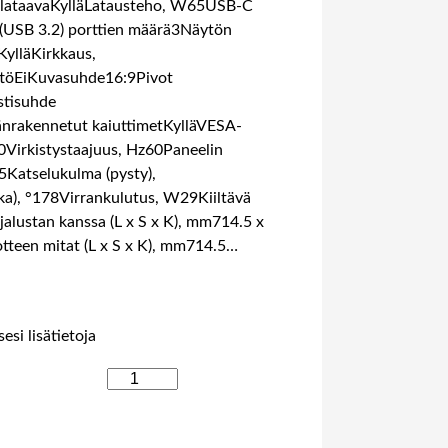
 lataavaKylläLatausteho, W65USB-C
(USB 3.2) porttien määrä3Näytön
ylläKirkkaus,
töEiKuvasuhde16:9Pivot
stisuhde
äänrakennetut kaiuttimetKylläVESA-
Virkistystaajuus, Hz60Paneelin
5Katselukulma (pysty),
a), °178Virrankulutus, W29Kiiltävä
jalustan kanssa (L x S x K), mm714.5 x
tteen mitat (L x S x K), mm714.5…
esi lisätietoja
B
E
N