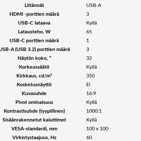
Liitännät
USB-A
HDMI -porttien määrä
3
USB-C lataava
Kyllä
Latausteho, W
65
USB-C porttien määrä
1
USB-A (USB 3.2) porttien määrä
3
Näytön koko, ”
32
Korkeussäätö
Kyllä
Kirkkaus, cd/m²
350
Kosketusnäyttö
Ei
Kuvasuhde
16:9
Pivot ominaisuus
Kyllä
Kontrastisuhde (tyypillinen)
1000:1
Sisäänrakennetut kaiuttimet
Kyllä
VESA-standardi, mm
100 x 100
Virkistystaajuus, Hz
60