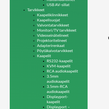
USB AV-sillat
Tarvikkeet
Kaapelikiinnikkeet
Kaapelisuojat
Valvontatarvikkeet
Monitori/TV tarvikkeet
Videoseinätelineet
Projektoritelineet
Adapterirenkaat
Pöytäkaivotarvikkeet
Kaapelit
RS232-kaapelit
KVM-kaapelit
RCA audiokaapelit
3.5mm
audiokaapelit
3.5mm-RCA
audiokaapelit
Displayport-
kaapelit
Displayport –