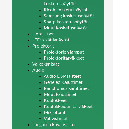
kosketusnäytöt
Ricoh kosketusnäytöt
Samsung kosketusnäytöt
Sharp kosketusnäytöt
Muut kosketusnäytöt
Hotelli tv:t
LED-sisätilanäytöt
Projektorit
Projektorien lamput
Projektoritarvikkeet
Valkokankaat
Audio
Audio DSP laitteet
Genelec Kaiuttimet
Panphonics kaiuttimet
Muut kaiuttimet
Kuulokkeet
Kuulokkeiden tarvikkeet
Mikrofonit
Vahvistimet
Langaton kuvansiirto