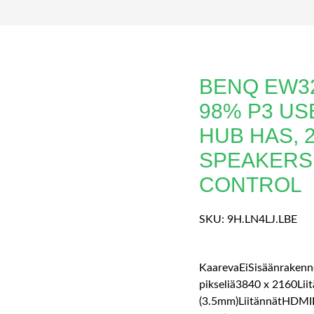
BENQ EW32
98% P3 US
HUB HAS, 
SPEAKERS
CONTROL
SKU:
9H.LN4LJ.LBE
KaarevaEiSisäänrakenn
pikseliä3840 x 2160Lii
(3.5mm)LiitännätHDMI