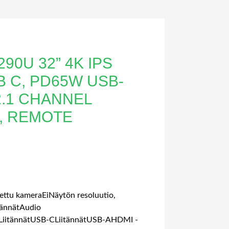
90U 32” 4K IPS
B C, PD65W USB-
2.1 CHANNEL
, REMOTE
ettu kameraEiNäytön resoluutio,
tännätAudio
LiitännätUSB-CLiitännätUSB-AHDMI -