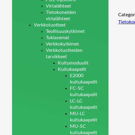
Virtalähteet
Tietokoneiden
Categor
virtalähteet
Tietoko
Verkkotuotteet
Teollisuuskytkimet
Tukiasemat
Verkkokytkimet
Verkkotuotteiden
tarvikkeet
Kuitumoduulit
Kuitukaapelit
E2000
kuitukaapelit
FC-SC
kuitukaapelit
LC-LC
kuitukaapelit
MU-LC
kuitukaapelit
MU-SC
kuitukaapelit