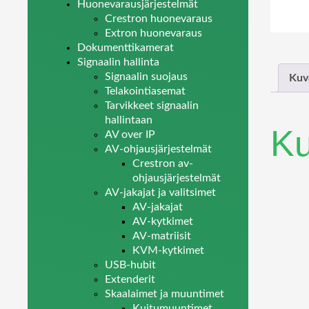
Huonevarausjärjestelmät
Crestron huonevaraus
Extron huonevaraus
Dokumenttikamerat
Signaalin hallinta
Signaalin suojaus
Kuv
Telakointiasemat
Tarvikkeet signaalin
hallintaan
K
AV over IP
AV-ohjausjärjestelmät
Crestron av-
ohjausjärjestelmät
AV-jakajat ja valitsimet
AV-jakajat
AV-kytkimet
AV-matriisit
KVM-kytkimet
USB-hubit
Extenderit
Skaalaimet ja muuntimet
Kuitumuuntimet