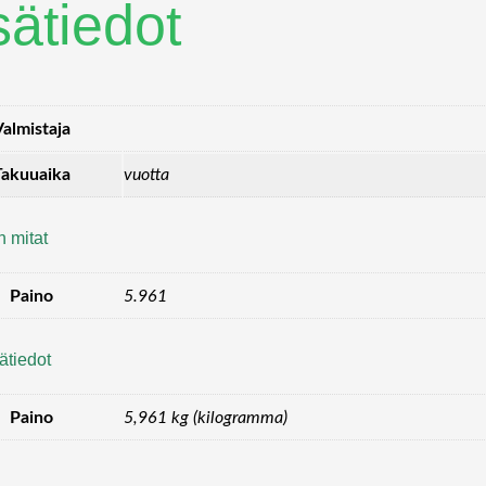
sätiedot
Valmistaja
Takuuaika
vuotta
n mitat
Paino
5.961
ätiedot
Paino
5,961 kg (kilogramma)