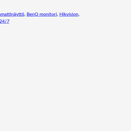
ä
ä
mattinäyttö
, 
BenQ monitori
, 
Hikvision
, 
r
24/7
ä