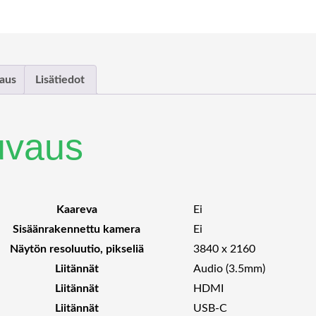
aus
Lisätiedot
uvaus
Kaareva
Ei
Sisäänrakennettu kamera
Ei
Näytön resoluutio, pikseliä
3840 x 2160
Liitännät
Audio (3.5mm)
Liitännät
HDMI
Liitännät
USB-C