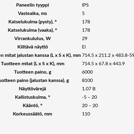
Paneelin tyyppi
IPS
Vasteaika, ms
5
Katselukulma (pysty), °
178
Katselukulma (vaaka), °
178
Virrankulutus, W
29
Kiiltävä näyttö
Ei
n mitat jalustan kanssa (L x S x K), mm
714.5 x 211.2 x 483.8-5
Tuotteen mitat (L x S x K), mm
714.5 x 67.8 x 443.9
Tuotteen paino, g
6000
uotteen paino (jalustan kanssa), g
8100
Näyttövärejä
1.07 B
Kallistuskulma, °
-5 – 20
Kääntö, °
20 – 20
Korkeussäätö, mm
110