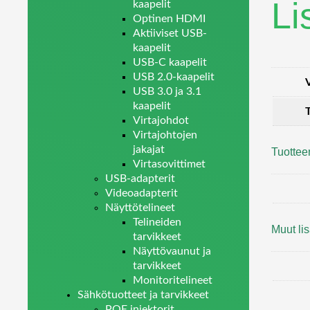
Li
kaapelit
Optinen HDMI
Aktiiviset USB-
kaapelit
USB-C kaapelit
USB 2.0-kaapelit
USB 3.0 ja 3.1
kaapelit
Virtajohdot
Virtajohtojen
jakajat
Tuottee
Virtasovittimet
USB-adapterit
Videoadapterit
Näyttötelineet
Telineiden
Muut lis
tarvikkeet
Näyttövaunut ja
tarvikkeet
Monitoritelineet
Sähkötuotteet ja tarvikkeet
POE injektorit