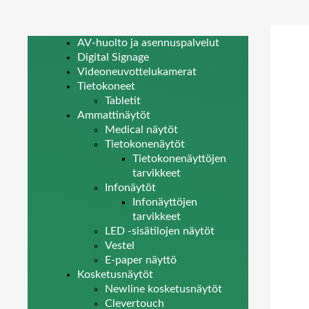
AV-huolto ja asennuspalvelut
Digital Signage
Videoneuvottelukamerat
Tietokoneet
Tabletit
Ammattinäytöt
Medical näytöt
Tietokonenäytöt
Tietokonenäyttöjen
tarvikkeet
Infonäytöt
Infonäyttöjen
tarvikkeet
LED -sisätilojen näytöt
Vestel
E-paper näyttö
Kosketusnäytöt
Newline kosketusnäytöt
Clevertouch