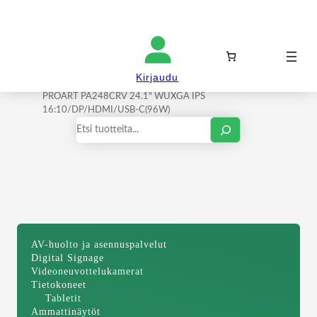
Kirjaudu sisään
Kirjaudu
Etusivu
/
Ammattinäytöt
/
Tietokonenäytöt
/ ASUS
PROART PA248CRV 24.1" WUXGA IPS
16:10/DP/HDMI/USB-C(96W)
Haku
AV-huolto ja asennuspalvelut
Digital Signage
Videoneuvottelukamerat
Tietokoneet
Tabletit
Ammattinäytöt