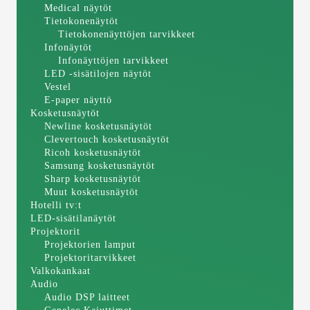
Medical näytöt
Tietokonenäytöt
Tietokonenäyttöjen tarvikkeet
Infonäytöt
Infonäyttöjen tarvikkeet
LED -sisätilojen näytöt
Vestel
E-paper näyttö
Kosketusnäytöt
Newline kosketusnäytöt
Clevertouch kosketusnäytöt
Ricoh kosketusnäytöt
Samsung kosketusnäytöt
Sharp kosketusnäytöt
Muut kosketusnäytöt
Hotelli tv:t
LED-sisätilanäytöt
Projektorit
Projektorien lamput
Projektoritarvikkeet
Valkokankaat
Audio
Audio DSP laitteet