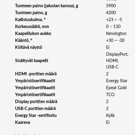
B
Tuotteen paino (jalustan kanssa), g
5900
-
Tuotteen paino, g
4200
C
Kallistuskulma, °
+23 ~ -5
(
9
Korkeussäätö, mm
0 – 130
6
Kaapelilukon aukko
Kensington
W
Kääntö, °
+30 ~ -30
)
Kiiltävä näyttö
Ei
m
DisplayPort,
ä
Sisältyvät kaapelit
HDMI,
ä
USB-C
r
HDMI -porttien määrä
2
ä
Ympäristösertifikaatit
Energy Star
Ympäristösertifikaatit
Epeat Gold
Ympäristösertifikaatit
TCO
Display porttien määrä
2
USB-C porttien määrä
2
Energy Star -sertifioitu
Kyllä
Kaareva
Ei