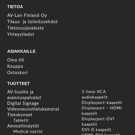
TIETOA
AV-Lan Finland Oy
Tilaus- ja toimitusehdot
Tietosuojaseloste
Yhteystiedot
ASIAKKAILLE
Oma tili
Kauppa
Ostoskori
TUOTTEET
AV-huolto ja
3.5mm-RCA
audiokaapelit
asennuspalvelut
Displayport-kaapelit
Digital Signage
Displayport – HDMI
Videoneuvottelukamerat
kaapelit
Tietokoneet
Displayport-DVI
Tabletit
kaapelit
Ammattinäytöt
DVI-D kaapelit
Medical näytöt