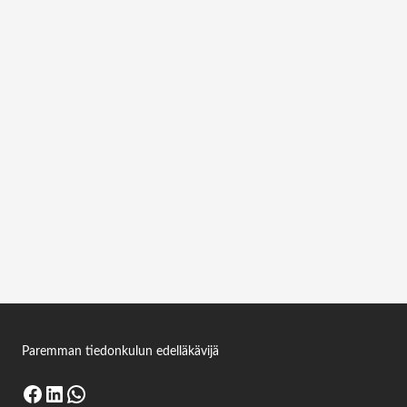
SENNHEISER E 602 II,
INSTRUMENTTIMIKROFONI
Kirjaudu sisään nähdäksesi lisätietoja
Kirjaudu sisään
SENNHEISER MAT 133 B TABLE STAND FOR
MZH 30XX
Kirjaudu sisään nähdäksesi lisätietoja
Kirjaudu sisään
Paremman tiedonkulun edelläkävijä
Facebook
LinkedIn
WhatsApp