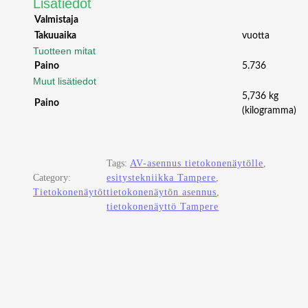
Lisätiedot
Valmistaja
Takuuaika
vuotta
Tuotteen mitat
Paino
5.736
Muut lisätiedot
5,736 kg
Paino
(kilogramma)
Tags:
AV-asennus tietokonenäytölle
, 
Category:
esitystekniikka Tampere
, 
Tietokonenäytöt
tietokonenäytön asennus
, 
tietokonenäyttö Tampere