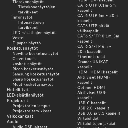
HDMI-DVI kaapelit
Tietokonenäytöt
CAT6 UTP 0.1m-5m
Tietokonenäyttöjen
kaapelit
tarvikkeet
CAT6 UTP 6m – 20m
Infonäytöt
kaapelit
Infonäyttöjen
CAT6 UTP pitkät
tarvikkeet
välikaapelit
LED -sisätilojen näytöt
CAT6 S/FTP 0.1m-5m
Vestel
kaapelit
E-paper näyttö
CAT6 S/FTP 6m –
Kosketusnäytöt
20m kaapelit
Newline kosketusnäytöt
Ethernet rullat
Clevertouch
Kramer UNIKAT-
kosketusnäytöt
kaapelit
Ricoh kosketusnäytöt
HDMI-HDMI kaapelit
Samsung kosketusnäytöt
Aktiiviset HDMI-
Sharp kosketusnäytöt
kaapelit
Muut kosketusnäytöt
Optinen HDMI
Hotelli tv:t
Aktiiviset USB-
LED-sisätilanäytöt
kaapelit
Projektorit
USB-C kaapelit
Projektorien lamput
USB 2.0-kaapelit
Projektoritarvikkeet
USB 3.0 ja 3.1 kaapelit
Valkokankaat
Virtajohdot
Audio
Virtajohtojen jakajat
Audio DSP laitteet