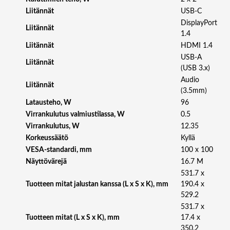
G
Liitännät
USB-C
A
DisplayPort
I
Liitännät
1.4
P
Liitännät
HDMI 1.4
S
USB-A
1
Liitännät
(USB 3.x)
6
Audio
:
Liitännät
(3.5mm)
1
Latausteho, W
96
0
/
Virrankulutus valmiustilassa, W
0.5
D
Virrankulutus, W
12.35
P
Korkeussäätö
Kyllä
/
VESA-standardi, mm
100 x 100
H
Näyttövärejä
16.7 M
D
531.7 x
M
Tuotteen mitat jalustan kanssa (L x S x K), mm
190.4 x
I
529.2
/
531.7 x
U
Tuotteen mitat (L x S x K), mm
17.4 x
S
350.2