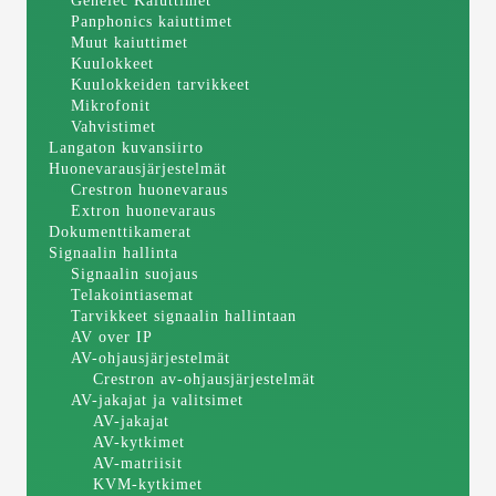
Genelec Kaiuttimet
Panphonics kaiuttimet
Muut kaiuttimet
Kuulokkeet
Kuulokkeiden tarvikkeet
Mikrofonit
Vahvistimet
Langaton kuvansiirto
Huonevarausjärjestelmät
Crestron huonevaraus
Extron huonevaraus
Dokumenttikamerat
Signaalin hallinta
Signaalin suojaus
Telakointiasemat
Tarvikkeet signaalin hallintaan
AV over IP
AV-ohjausjärjestelmät
Crestron av-ohjausjärjestelmät
AV-jakajat ja valitsimet
AV-jakajat
AV-kytkimet
AV-matriisit
KVM-kytkimet