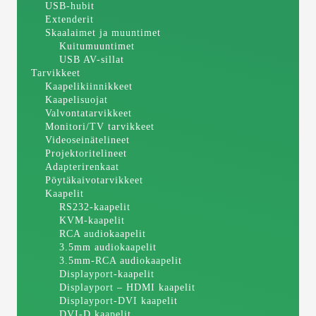
USB-hubit
Extenderit
Skaalaimet ja muuntimet
Kuitumuuntimet
USB AV-sillat
Tarvikkeet
Kaapelikiinnikkeet
Kaapelisuojat
Valvontatarvikkeet
Monitori/TV tarvikkeet
Videoseinätelineet
Projektoritelineet
Adapterirenkaat
Pöytäkaivotarvikkeet
Kaapelit
RS232-kaapelit
KVM-kaapelit
RCA audiokaapelit
3.5mm audiokaapelit
3.5mm-RCA audiokaapelit
Displayport-kaapelit
Displayport – HDMI kaapelit
Displayport-DVI kaapelit
DVI-D kaapelit