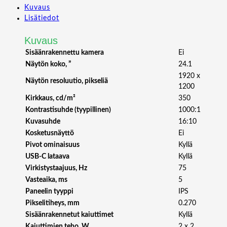
Kuvaus
R
Lisätiedot
O
A
Kuvaus
R
T
Sisäänrakennettu kamera
Ei
P
Näytön koko, ”
24.1
A
1920 x
Näytön resoluutio, pikseliä
2
1200
4
Kirkkaus, cd/m²
350
8
Kontrastisuhde (tyypillinen)
1000:1
C
Kuvasuhde
16:10
R
Kosketusnäyttö
Ei
V
Pivot ominaisuus
Kyllä
2
USB-C lataava
Kyllä
4
Virkistystaajuus, Hz
75
.
1
Vasteaika, ms
5
"
Paneelin tyyppi
IPS
W
Pikselitiheys, mm
0.270
U
Sisäänrakennetut kaiuttimet
Kyllä
X
Kaiuttimien teho, W
2 x 2