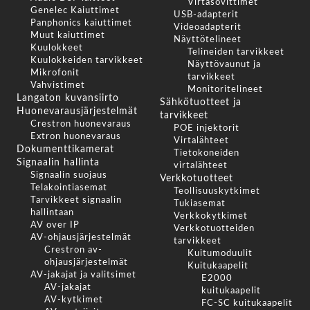
Virtasovittimet
Genelec Kaiuttimet
USB-adapterit
Panphonics kaiuttimet
Videoadapterit
Muut kaiuttimet
Näyttötelineet
Kuulokkeet
Telineiden tarvikkeet
Kuulokkeiden tarvikkeet
Näyttövaunut ja
Mikrofonit
tarvikkeet
Vahvistimet
Monitoritelineet
Langaton kuvansiirto
Sähkötuotteet ja
Huonevarausjärjestelmät
tarvikkeet
Crestron huonevaraus
POE injektorit
Extron huonevaraus
Virtalähteet
Dokumenttikamerat
Tietokoneiden
Signaalin hallinta
virtalähteet
Signaalin suojaus
Verkkotuotteet
Telakointiasemat
Teollisuuskytkimet
Tarvikkeet signaalin
Tukiasemat
hallintaan
Verkkokytkimet
AV over IP
Verkkotuotteiden
AV-ohjausjärjestelmät
tarvikkeet
Crestron av-
Kuitumoduulit
ohjausjärjestelmät
Kuitukaapelit
AV-jakajat ja valitsimet
E2000
AV-jakajat
kuitukaapelit
AV-kytkimet
FC-SC kuitukaapelit