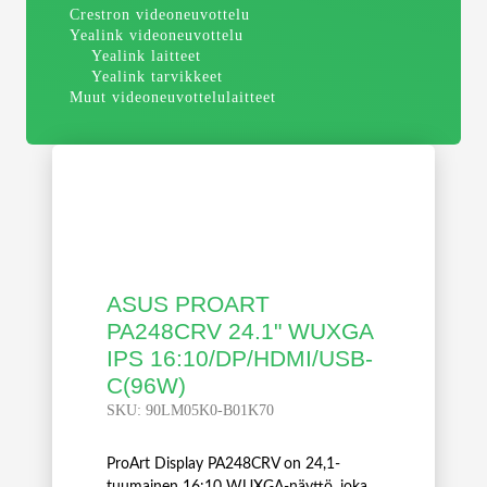
Crestron videoneuvottelu
Yealink videoneuvottelu
Yealink laitteet
Yealink tarvikkeet
Muut videoneuvottelulaitteet
ASUS PROART
PA248CRV 24.1" WUXGA
IPS 16:10/DP/HDMI/USB-
C(96W)
SKU:
90LM05K0-B01K70
ProArt Display PA248CRV on 24,1-
tuumainen 16:10 WUXGA-näyttö, joka