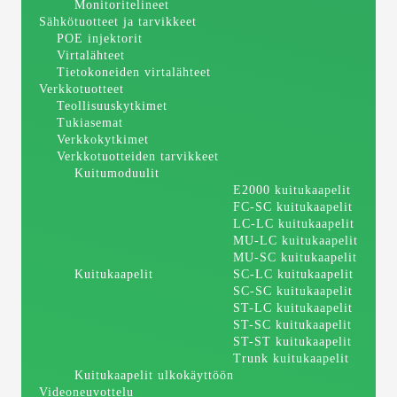
Monitoritelineet
Sähkötuotteet ja tarvikkeet
POE injektorit
Virtalähteet
Tietokoneiden virtalähteet
Verkkotuotteet
Teollisuuskytkimet
Tukiasemat
Verkkokytkimet
Verkkotuotteiden tarvikkeet
Kuitumoduulit
E2000 kuitukaapelit
FC-SC kuitukaapelit
LC-LC kuitukaapelit
MU-LC kuitukaapelit
MU-SC kuitukaapelit
Kuitukaapelit
SC-LC kuitukaapelit
SC-SC kuitukaapelit
ST-LC kuitukaapelit
ST-SC kuitukaapelit
ST-ST kuitukaapelit
Trunk kuitukaapelit
Kuitukaapelit ulkokäyttöön
Videoneuvottelu