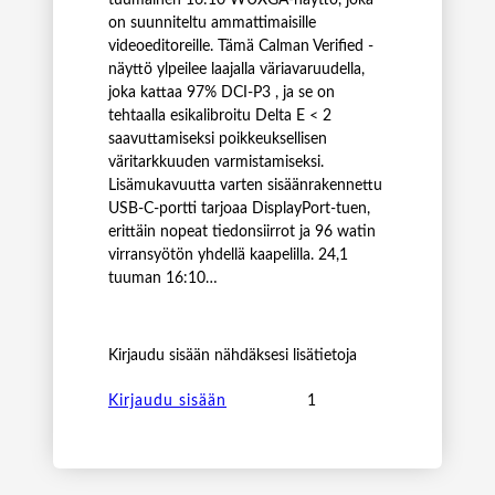
on suunniteltu ammattimaisille
videoeditoreille. Tämä Calman Verified -
näyttö ylpeilee laajalla väriavaruudella,
joka kattaa 97% DCI-P3 , ja se on
tehtaalla esikalibroitu Delta E < 2
saavuttamiseksi poikkeuksellisen
väritarkkuuden varmistamiseksi.
Lisämukavuutta varten sisäänrakennettu
USB-C-portti tarjoaa DisplayPort-tuen,
erittäin nopeat tiedonsiirrot ja 96 watin
virransyötön yhdellä kaapelilla. 24,1
tuuman 16:10…
Kirjaudu sisään nähdäksesi lisätietoja
A
Kirjaudu sisään
S
U
S
P