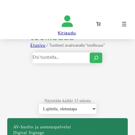
Kirjaudu sisään
teollisuus
Kirjaudu
Etusivu
/ Tuotteet avainsanalla “teollisuus”
Haku
Näytetään kaikki 15 tulosta
AV-huolto ja asennuspalvelut
Digital Signage