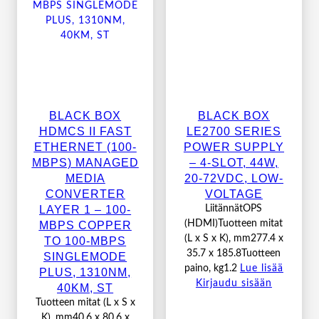
BLACK BOX
BLACK BOX
HDMCS II FAST
LE2700 SERIES
ETHERNET (100-
POWER SUPPLY
MBPS) MANAGED
– 4-SLOT, 44W,
MEDIA
20-72VDC, LOW-
CONVERTER
VOLTAGE
LAYER 1 – 100-
LiitännätOPS
MBPS COPPER
(HDMI)Tuotteen mitat
(L x S x K), mm277.4 x
TO 100-MBPS
35.7 x 185.8Tuotteen
SINGLEMODE
paino, kg1.2
Lue lisää
PLUS, 1310NM,
Kirjaudu sisään
40KM, ST
Tuotteen mitat (L x S x
K), mm40.6 x 80.6 x