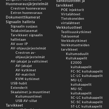
Sähkötuotteet ja
Huonevarausjärjestelmät
tarvikkeet
Crestron huonevaraus
POE injektorit
Extron huonevaraus
Virtalähteet
Dokumenttikamerat
Tietokoneiden
Signaalin hallinta
virtalähteet
Signaalin suojaus
Verkkotuotteet
Telakointiasemat
Teollisuuskytkimet
Tarvikkeet signaalin
Tukiasemat
hallintaan
Verkkokytkimet
AV over IP
Verkkotuotteiden
AV-ohjausjärjestelmät
tarvikkeet
Crestron av-
Kuitumoduulit
ohjausjärjestelmät
Kuitukaapelit
AV-jakajat ja valitsimet
E2000
AV-jakajat
kuitukaapelit
AV-kytkimet
FC-SC kuitukaapelit
AV-matriisit
LC-LC kuitukaapelit
KVM-kytkimet
MU-LC
USB-hubit
kuitukaapelit
Extenderit
MU-SC
Skaalaimet ja muuntimet
kuitukaapelit
Kuitumuuntimet
SC-LC kuitukaapelit
USB AV-sillat
SC-SC kuitukaapelit
Tarvikkeet
ST-LC kuitukaapelit