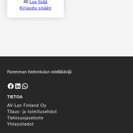
40
Lue lisää
Kirjaudu sisään
Paremman tiedonkulun edelläkävijä
Facebook
LinkedIn
WhatsApp
TIETOA
AV-Lan Finland Oy
Tilaus- ja toimitusehdot
Tietosuojaseloste
Yhteystiedot