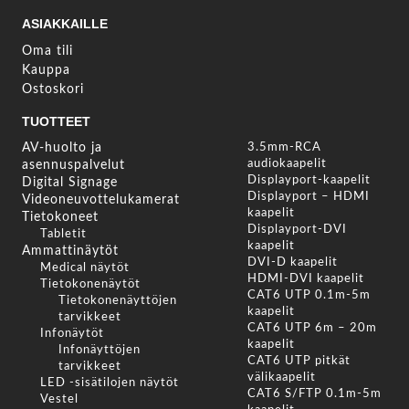
ASIAKKAILLE
Oma tili
Kauppa
Ostoskori
TUOTTEET
AV-huolto ja
3.5mm-RCA
audiokaapelit
asennuspalvelut
Displayport-kaapelit
Digital Signage
Displayport – HDMI
Videoneuvottelukamerat
kaapelit
Tietokoneet
Displayport-DVI
Tabletit
kaapelit
Ammattinäytöt
DVI-D kaapelit
Medical näytöt
HDMI-DVI kaapelit
Tietokonenäytöt
CAT6 UTP 0.1m-5m
Tietokonenäyttöjen
kaapelit
tarvikkeet
CAT6 UTP 6m – 20m
Infonäytöt
kaapelit
Infonäyttöjen
CAT6 UTP pitkät
tarvikkeet
välikaapelit
LED -sisätilojen näytöt
CAT6 S/FTP 0.1m-5m
Vestel