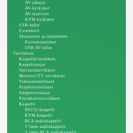
AV-jakajat
AV-kytkimet
AV-matriisit
KVM-kytkimet
USB-hubit
Extenderit
Skaalaimet ja muuntimet
Kuitumuuntimet
USB AV-sillat
Tarvikkeet
Kaapelikiinnikkeet
Kaapelisuojat
Valvontatarvikkeet
Monitori/TV tarvikkeet
Videoseinätelineet
Projektoritelineet
Adapterirenkaat
Pöytäkaivotarvikkeet
Kaapelit
RS232-kaapelit
KVM-kaapelit
RCA audiokaapelit
3.5mm audiokaapelit
3.5mm-RCA audiokaapelit