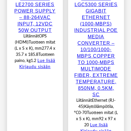
LE2700 SERIES
LGC5300 SERIES
POWER SUPPLY
GIGABIT
– 88-264VAC
ETHERNET
INPUT, 12VDC
(1000-MBPS)
50W OUTPUT
INDUSTRIAL POE
MEDIA
LiitännätOPS
(HDMI)Tuotteen mitat
CONVERTER –
(L x S x K), mm277.4 x
10/100/1000-
35.7 x 185.8Tuotteen
MBPS COPPER
paino, kg1.2
Lue lisää
TO 1000-MBPS
Kirjaudu sisään
MULTIMODE
FIBER, EXTREME
TEMPERATURE,
850NM, 0.5KM,
SC
LiitännätEthernet (RJ-
45)Käyttölämpötila,
°C0-70Tuotteen mitat (L
x S x K), mm92 x 97 x
20
Lue lisää