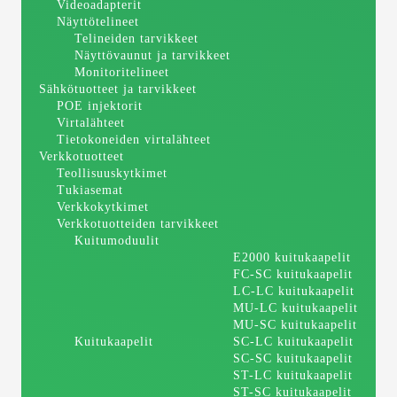
Videoadapterit
Näyttötelineet
Telineiden tarvikkeet
Näyttövaunut ja tarvikkeet
Monitoritelineet
Sähkötuotteet ja tarvikkeet
POE injektorit
Virtalähteet
Tietokoneiden virtalähteet
Verkkotuotteet
Teollisuuskytkimet
Tukiasemat
Verkkokytkimet
Verkkotuotteiden tarvikkeet
Kuitumoduulit
E2000 kuitukaapelit
FC-SC kuitukaapelit
LC-LC kuitukaapelit
MU-LC kuitukaapelit
MU-SC kuitukaapelit
Kuitukaapelit
SC-LC kuitukaapelit
SC-SC kuitukaapelit
ST-LC kuitukaapelit
ST-SC kuitukaapelit