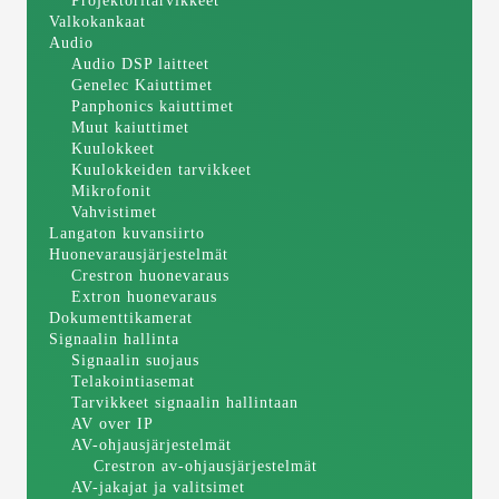
Projektoritarvikkeet
Valkokankaat
Audio
Audio DSP laitteet
Genelec Kaiuttimet
Panphonics kaiuttimet
Muut kaiuttimet
Kuulokkeet
Kuulokkeiden tarvikkeet
Mikrofonit
Vahvistimet
Langaton kuvansiirto
Huonevarausjärjestelmät
Crestron huonevaraus
Extron huonevaraus
Dokumenttikamerat
Signaalin hallinta
Signaalin suojaus
Telakointiasemat
Tarvikkeet signaalin hallintaan
AV over IP
AV-ohjausjärjestelmät
Crestron av-ohjausjärjestelmät
AV-jakajat ja valitsimet