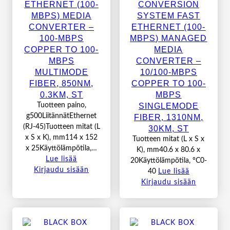
ETHERNET (100-
CONVERSION
MBPS) MEDIA
SYSTEM FAST
CONVERTER –
ETHERNET (100-
100-MBPS
MBPS) MANAGED
COPPER TO 100-
MEDIA
MBPS
CONVERTER –
MULTIMODE
10/100-MBPS
FIBER, 850NM,
COPPER TO 100-
0.3KM, ST
MBPS
SINGLEMODE
Tuotteen paino,
g500LiitännätEthernet
FIBER, 1310NM,
(RJ-45)Tuotteen mitat (L
30KM, ST
x S x K), mm114 x 152
Tuotteen mitat (L x S x
x 25Käyttölämpötila,…
K), mm40.6 x 80.6 x
Lue lisää
20Käyttölämpötila, °C0-
Kirjaudu sisään
40
Lue lisää
Kirjaudu sisään