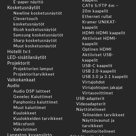
kaapelit
E-paper näyttö
CAT6 S/FTP 6m –
Kosketusnäytöt
20m kaapelit
Newline kosketusnäytöt
Ethernet rullat
Clevertouch
Kramer UNIKAT-
kosketusnäytöt
kaapelit
Ricoh kosketusnäytöt
HDMI-HDMI kaapelit
Samsung kosketusnäytöt
Aktiiviset HDMI-
Sharp kosketusnäytöt
kaapelit
Muut kosketusnäytöt
Optinen HDMI
Hotelli tv:t
Aktiiviset USB-
LED-sisätilanäytöt
kaapelit
Projektorit
USB-C kaapelit
Projektorien lamput
USB 2.0-kaapelit
Projektoritarvikkeet
USB 3.0 ja 3.1 kaapelit
Valkokankaat
Virtajohdot
Audio
Virtajohtojen jakajat
Audio DSP laitteet
Virtasovittimet
Genelec Kaiuttimet
USB-adapterit
Panphonics kaiuttimet
Videoadapterit
Muut kaiuttimet
Näyttötelineet
Kuulokkeet
Telineiden tarvikkeet
Kuulokkeiden tarvikkeet
Näyttövaunut ja
Mikrofonit
tarvikkeet
Vahvistimet
Monitoritelineet
Langaton kuvansiirto