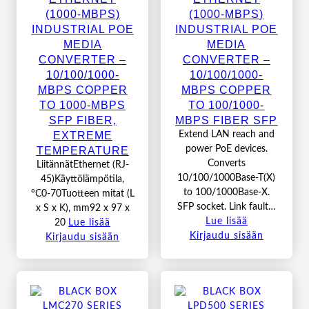
(1000-MBPS)
(1000-MBPS)
INDUSTRIAL POE
INDUSTRIAL POE
MEDIA
MEDIA
CONVERTER –
CONVERTER –
10/100/1000-
10/100/1000-
MBPS COPPER
MBPS COPPER
TO 1000-MBPS
TO 100/1000-
SFP FIBER,
MBPS FIBER SFP
EXTREME
Extend LAN reach and
TEMPERATURE
power PoE devices.
Converts
LiitännätEthernet (RJ-
10/100/1000Base-T(X)
45)Käyttölämpötila,
to 100/1000Base-X.
°C0-70Tuotteen mitat (L
SFP socket. Link fault…
x S x K), mm92 x 97 x
Lue lisää
20
Lue lisää
Kirjaudu sisään
Kirjaudu sisään