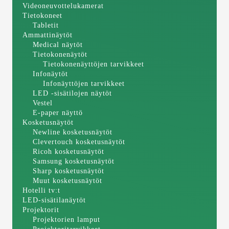
Videoneuvottelukamerat
Tietokoneet
Tabletit
Ammattinäytöt
Medical näytöt
Tietokonenäytöt
Tietokonenäyttöjen tarvikkeet
Infonäytöt
Infonäyttöjen tarvikkeet
LED -sisätilojen näytöt
Vestel
E-paper näyttö
Kosketusnäytöt
Newline kosketusnäytöt
Clevertouch kosketusnäytöt
Ricoh kosketusnäytöt
Samsung kosketusnäytöt
Sharp kosketusnäytöt
Muut kosketusnäytöt
Hotelli tv:t
LED-sisätilanäytöt
Projektorit
Projektorien lamput