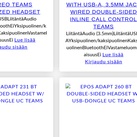
REO TEAMS
WITH USB-A, 3.5MM JA
ZED HEADSET
WIRED DOUBLE-SIDED
INLINE CALL CONTRO
USBLiitäntäAudio
oothEiYksipuolinen/k
TEAMS
KaksipuolinenVastamel
LiitäntäAudio (3.5mm)LiitäntäUS
suusEi
Lue lisää
AYksipuolinen/kaksipuolinenKak
jaudu sisään
uolinenBluetoothEiVastameluom
aisuusEi
Lue lisää
Kirjaudu sisään