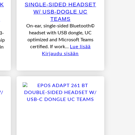
CK
SINGLE-SIDED HEADSET
W/ USB-DOGLE UC
L
TEAMS
On-ear, single-sided Bluetooth©
headset with USB dongle, UC
B-
optimized and Microsoft Teams
sip
certified. If work…
Lue lisää
in
Kirjaudu sisään