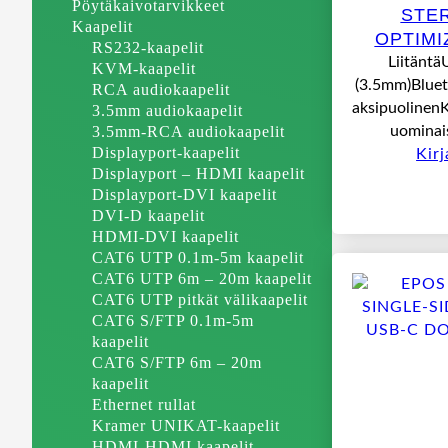
Pöytäkaivotarvikkeet
STE
Kaapelit
OPTIMI
RS232-kaapelit
Liitäntä
KVM-kaapelit
(3.5mm)Bluet
RCA audiokaapelit
aksipuolinen
3.5mm audiokaapelit
3.5mm-RCA audiokaapelit
uominai
Displayport-kaapelit
Kir
Displayport – HDMI kaapelit
Displayport-DVI kaapelit
DVI-D kaapelit
HDMI-DVI kaapelit
CAT6 UTP 0.1m-5m kaapelit
CAT6 UTP 6m – 20m kaapelit
CAT6 UTP pitkät välikaapelit
CAT6 S/FTP 0.1m-5m
kaapelit
CAT6 S/FTP 6m – 20m
kaapelit
Ethernet rullat
Kramer UNIKAT-kaapelit
HDMI-HDMI kaapelit