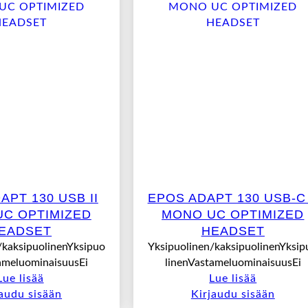
APT 130 USB II
EPOS ADAPT 130 USB-C 
C OPTIMIZED
MONO UC OPTIMIZED
EADSET
HEADSET
/kaksipuolinenYksipuo
Yksipuolinen/kaksipuolinenYksip
ameluominaisuusEi
linenVastameluominaisuusEi
Lue lisää
Lue lisää
jaudu sisään
Kirjaudu sisään