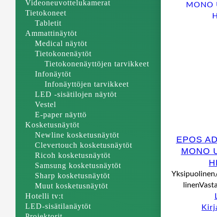
Videoneuvottelukamerat
Tietokoneet
Tabletit
Ammattinäytöt
Medical näytöt
Tietokonenäytöt
Tietokonenäyttöjen tarvikkeet
Infonäytöt
Infonäyttöjen tarvikkeet
LED -sisätilojen näytöt
Vestel
E-paper näyttö
Kosketusnäytöt
Newline kosketusnäytöt
EPOS AD
Clevertouch kosketusnäytöt
MONO U
Ricoh kosketusnäytöt
H
Samsung kosketusnäytöt
Yksipuolinen
Sharp kosketusnäytöt
linenVast
Muut kosketusnäytöt
Hotelli tv:t
LED-sisätilanäytöt
Kir
Projektorit