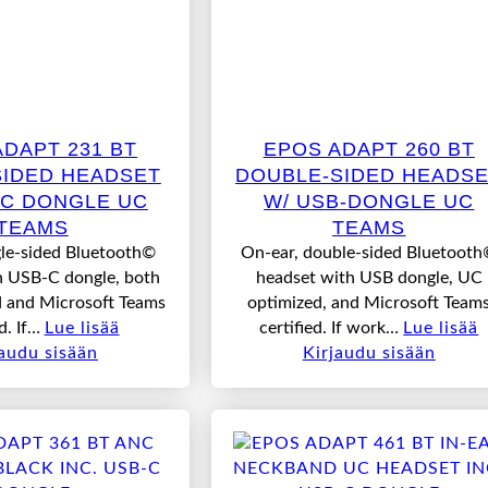
ADAPT 231 BT
EPOS ADAPT 260 BT
SIDED HEADSET
DOUBLE-SIDED HEADS
-C DONGLE UC
W/ USB-DONGLE UC
TEAMS
TEAMS
gle-sided Bluetooth©
On-ear, double-sided Bluetoot
h USB-C dongle, both
headset with USB dongle, UC
 and Microsoft Teams
optimized, and Microsoft Team
ed. If…
Lue lisää
certified. If work…
Lue lisää
jaudu sisään
Kirjaudu sisään