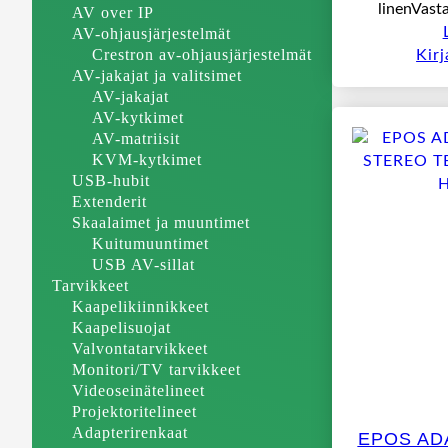
linenVast
AV over IP
AV-ohjausjärjestelmät
Crestron av-ohjausjärjestelmät
Kir
AV-jakajat ja valitsimet
AV-jakajat
AV-kytkimet
AV-matriisit
KVM-kytkimet
USB-hubit
Extenderit
Skaalaimet ja muuntimet
Kuitumuuntimet
USB AV-sillat
Tarvikkeet
Kaapelikiinnikkeet
Kaapelisuojat
Valvontatarvikkeet
Monitori/TV tarvikkeet
Videoseinätelineet
Projektoritelineet
Adapterirenkaat
EPOS ADA