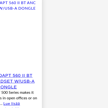
APT 560 II BT
DSET W/USB-A
DONGLE
500 Series makes it
s in open offices or on
e…
Lue lisää