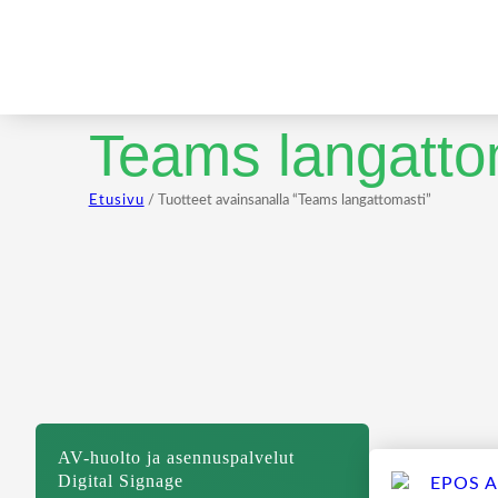
Teams langatto
Etusivu
/ Tuotteet avainsanalla “Teams langattomasti”
AV-huolto ja asennuspalvelut
Digital Signage