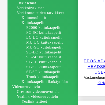
Tukiasemat
Verkkokytkimet
Verkkotuotteiden tarvikkeet
Kuitumoduulit
Kuitukaapelit
E2000 kuitukaapelit
FC-SC kuitukaapelit
LC-LC kuitukaapelit
MU-LC kuitukaapelit
MU-SC kuitukaapelit
SC-LC kuitukaapelit
SC-SC kuitukaapelit
EPOS AD
ST-LC kuitukaapelit
HEADSE
ST-SC kuitukaapelit
ST-ST kuitukaapelit
USB
Trunk kuitukaapelit
Vastameluom
Kuitukaapelit ulkokäyttöön
Kir
Videoneuvottelu
Crestron videoneuvottelu
Yealink videoneuvottelu
Yealink laitteet