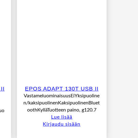
II
EPOS ADAPT 130T USB II
VastameluominaisuusEiYksipuoline
n/kaksipuolinenKaksipuolinenBluet
oothKylläTuotteen paino, g120.7
uo
Lue lisää
Kirjaudu sisään