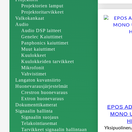
Projektorien lamput
Projektoritarvikkeet
Valkokankaat
Audio
Audio DSP laitteet
Genelec Kaiuttimet
Panphonics kaiuttimet
Muut kaiuttimet
Kuulokkeet
Kuulokkeiden tarvikkeet
Mikrofonit
Vahvistimet
Langaton kuvansiirto
Huonevarausjärjestelmät
Crestron huonevaraus
Extron huonevaraus
Dokumenttikamerat
EPOS AD
Signaalin hallinta
MONO U
Signaalin suojaus
H
Telakointiasemat
Yksipuolinen
Tarvikkeet signaalin hallintaan