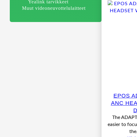
Yealink tarvikkeet
Muut videoneuvottelulaitteet
EPOS AD
ANC HEA
The ADAPT 
easier to focu
th