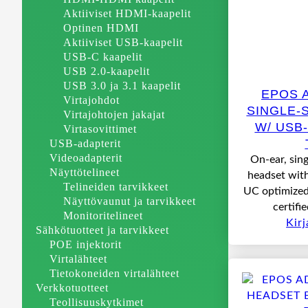
Aktiiviset HDMI-kaapelit
Optinen HDMI
Aktiiviset USB-kaapelit
USB-C kaapelit
USB 2.0-kaapelit
USB 3.0 ja 3.1 kaapelit
EPOS 
Virtajohdot
SINGLE-
Virtajohtojen jakajat
W/ USB
Virtasovittimet
USB-adapterit
Videoadapterit
On-ear, sin
Näyttötelineet
headset wit
Telineiden tarvikkeet
UC optimized
Näyttövaunut ja tarvikkeet
certifi
Monitoritelineet
Kir
Sähkötuotteet ja tarvikkeet
POE injektorit
Virtalähteet
Tietokoneiden virtalähteet
Verkkotuotteet
Teollisuuskytkimet