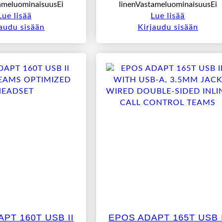
ameluominaisuusEi
linenVastameluominaisuusEi
Lue lisää
Lue lisää
jaudu sisään
Kirjaudu sisään
PT 160T USB II
EPOS ADAPT 165T USB I