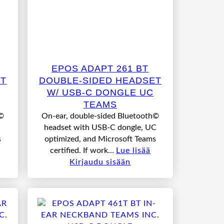
EPOS ADAPT 261 BT
ET
DOUBLE-SIDED HEADSET
W/ USB-C DONGLE UC
TEAMS
h©
On-ear, double-sided Bluetooth©
headset with USB-C dongle, UC
s
optimized, and Microsoft Teams
certified. If work…
Lue lisää
Kirjaudu sisään