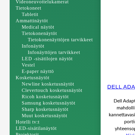
Videoneuvottelukamerat
Tietokoneet
Tabletit
Ammattinäytöt
Medical näytöt
Tietokonenäytöt
Tietokonenäyttöjen tarvikkeet
Infonäytöt
Infonäyttöjen tarvikkeet
LED -sisätilojen näytöt
Vestel
E-paper näyttö
Kosketusnäytöt
Newline kosketusnäytöt
DELL AD
Clevertouch kosketusnäytöt
Ricoh kosketusnäytöt
Dell Adap
Samsung kosketusnäytöt
mahdollis
Sharp kosketusnäytöt
kannettavas
Muut kosketusnäytöt
Hotelli tv:t
port
LED-sisätilanäytöt
yhteens
Projektorit