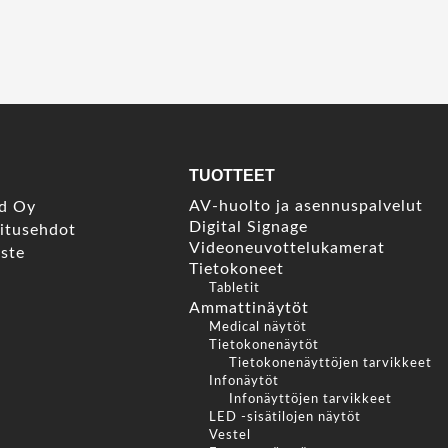
TUOTTEET
AV-huolto ja asennuspalvelut
nd Oy
Digital Signage
mitusehdot
Videoneuvottelukamerat
oste
Tietokoneet
Tabletit
Ammattinäytöt
Medical näytöt
Tietokonenäytöt
Tietokonenäyttöjen tarvikkeet
Infonäytöt
Infonäyttöjen tarvikkeet
LED -sisätilojen näytöt
Vestel