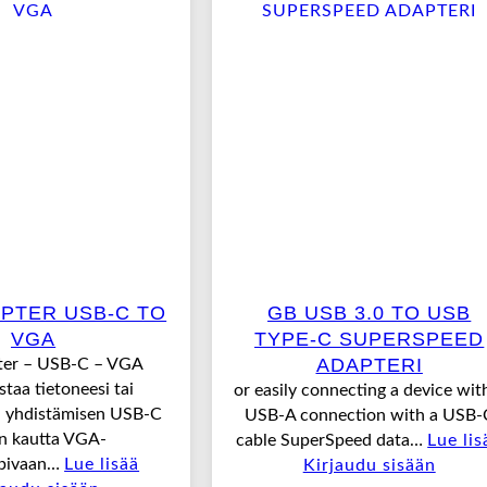
APTER USB-C TO
GB USB 3.0 TO USB
VGA
TYPE-C SUPERSPEED
ADAPTERI
ter – USB-C – VGA
taa tietoneesi tai
or easily connecting a device wit
i yhdistämisen USB-C
USB-A connection with a USB-
in kautta VGA-
cable SuperSpeed data…
Lue lis
opivaan…
Lue lisää
Kirjaudu sisään