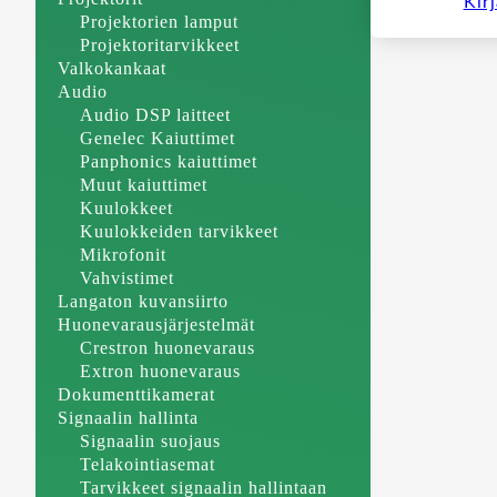
Kir
Projektorien lamput
Projektoritarvikkeet
Valkokankaat
Audio
Audio DSP laitteet
Genelec Kaiuttimet
Panphonics kaiuttimet
Muut kaiuttimet
Kuulokkeet
Kuulokkeiden tarvikkeet
Mikrofonit
Vahvistimet
Langaton kuvansiirto
Huonevarausjärjestelmät
Crestron huonevaraus
Extron huonevaraus
Dokumenttikamerat
Signaalin hallinta
Signaalin suojaus
Telakointiasemat
Tarvikkeet signaalin hallintaan