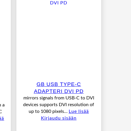
GB USB TYPE-C
ADAPTERI DVI PD
mirrors signals from USB-C to DVI
devices supports DVI resolution of
h a
up to 1080 pixels…
Lue lisää
C
Kirjaudu sisään
ää