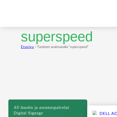
superspeed
Etusivu
/ Tuotteet avainsanalla “superspeed”
AV-huolto ja asennuspalvelut
Digital Signage