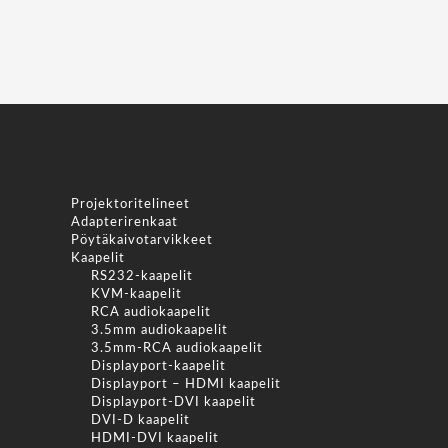
Projektoritelineet
Adapterirenkaat
Pöytäkaivotarvikkeet
Kaapelit
RS232-kaapelit
KVM-kaapelit
RCA audiokaapelit
3.5mm audiokaapelit
3.5mm-RCA audiokaapelit
Displayport-kaapelit
Displayport – HDMI kaapelit
Displayport-DVI kaapelit
DVI-D kaapelit
HDMI-DVI kaapelit