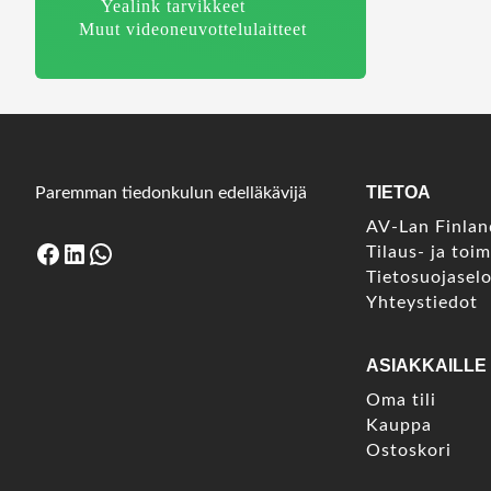
Yealink tarvikkeet
Muut videoneuvottelulaitteet
TIETOA
Paremman tiedonkulun edelläkävijä
AV-Lan Finla
Facebook
LinkedIn
WhatsApp
Tilaus- ja toi
Tietosuojasel
Yhteystiedot
ASIAKKAILLE
Oma tili
Kauppa
Ostoskori