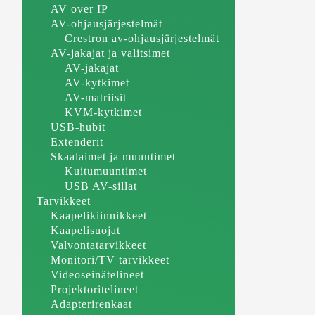
AV over IP
AV-ohjausjärjestelmät
Crestron av-ohjausjärjestelmät
AV-jakajat ja valitsimet
AV-jakajat
AV-kytkimet
AV-matriisit
KVM-kytkimet
USB-hubit
Extenderit
Skaalaimet ja muuntimet
Kuitumuuntimet
USB AV-sillat
Tarvikkeet
Kaapelikiinnikkeet
Kaapelisuojat
Valvontatarvikkeet
Monitori/TV tarvikkeet
Videoseinätelineet
Projektoritelineet
Adapterirenkaat