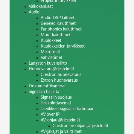
Projektoritarvikkeet
Valkokankaat
Audio
Audio DSP laitteet
Genelec Kaiuttimet
Panphonics kaiuttimet
Muut kaiuttimet
Kuulokkeet
Kuulokkeiden tarvikkeet
Mikrofonit
Vahvistimet
Langaton kuvansiirto
Huonevarausjärjestelmät
Crestron huonevaraus
Extron huonevaraus
Dokumenttikamerat
Signaalin hallinta
Signaalin suojaus
Telakointiasemat
Tarvikkeet signaalin hallintaan
AV over IP
AV-ohjausjärjestelmät
Crestron av-ohjausjärjestelmät
AV-jakajat ja valitsimet