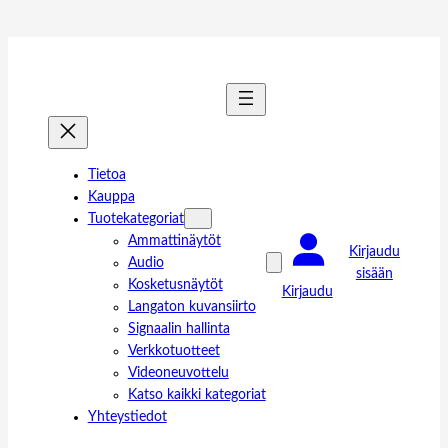
Tietoa
Kauppa
Tuotekategoriat
Ammattinäytöt
Kirjaudu
Audio
sisään
Kosketusnäytöt
Kirjaudu
Langaton kuvansiirto
Signaalin hallinta
Verkkotuotteet
Videoneuvottelu
Katso kaikki kategoriat
Yhteystiedot