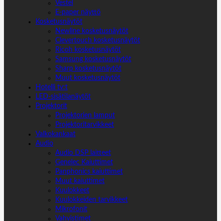
Vestel
E-paper näyttö
Kosketusnäytöt
Newline kosketusnäytöt
Clevertouch kosketusnäytöt
Ricoh kosketusnäytöt
Samsung kosketusnäytöt
Sharp kosketusnäytöt
Muut kosketusnäytöt
Hotelli tv:t
LED-sisätilanäytöt
Projektorit
Projektorien lamput
Projektoritarvikkeet
Valkokankaat
Audio
Audio DSP laitteet
Genelec Kaiuttimet
Panphonics kaiuttimet
Muut kaiuttimet
Kuulokkeet
Kuulokkeiden tarvikkeet
Mikrofonit
Vahvistimet