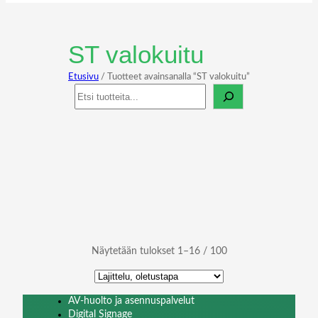
ST valokuitu
Etusivu
/ Tuotteet avainsanalla “ST valokuitu”
Haku
Näytetään tulokset 1–16 / 100
AV-huolto ja asennuspalvelut
Digital Signage