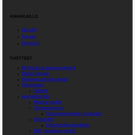
ASIAKKAILLE
Oma tili
Kauppa
Ostoskori
TUOTTEET
AV-huolto ja asennuspalvelut
Digital Signage
Videoneuvottelukamerat
Tietokoneet
Tabletit
Ammattinäytöt
Medical näytöt
Tietokonenäytöt
Tietokonenäyttöjen tarvikkeet
Infonäytöt
Infonäyttöjen tarvikkeet
LED -sisätilojen näytöt