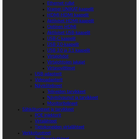
Ethernet rullat
Kramer UNIKAT-kaapelit
HDMI-HDMI kaapelit
Aktiiviset HDMI-kaapelit
Optinen HDMI
Aktiiviset USB-kaapelit
USB-C kaapelit
USB 2.0-kaapelit
USB 3.0 ja 3.1 kaapelit
Virtajohdot
Virtajohtojen jakajat
Virtasovittimet
USB-adapterit
Videoadapterit
Näyttötelineet
Telineiden tarvikkeet
Näyttövaunut ja tarvikkeet
Monitoritelineet
Sähkötuotteet ja tarvikkeet
POE injektorit
Virtalähteet
Tietokoneiden virtalähteet
Verkkotuotteet
Teollisuuskytkimet