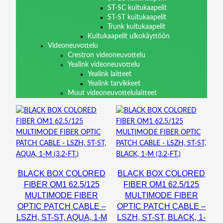
ST-SC kuitukaapelit
ST-ST kuitukaapelit
Trunk kuitukaapelit
Kuitukaapelit ulkokäyttöön
Videoneuvottelu
Crestron videoneuvottelu
Yealink videoneuvottelu
Yealink laitteet
Yealink tarvikkeet
Muut videoneuvottelulaitteet
BLACK BOX COLORED
BLACK BOX COLORED
FIBER OM1 62.5/125
FIBER OM1 62.5/125
MULTIMODE FIBER
MULTIMODE FIBER
OPTIC PATCH CABLE –
OPTIC PATCH CABLE –
LSZH, ST-ST, AQUA, 1-M
LSZH, ST-ST, BLACK, 1-