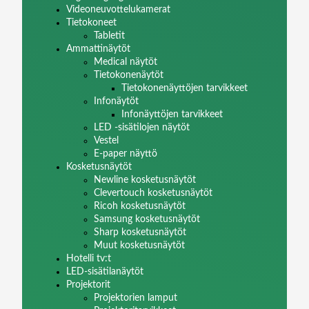
Videoneuvottelukamerat
Tietokoneet
Tabletit
Ammattinäytöt
Medical näytöt
Tietokonenäytöt
Tietokonenäyttöjen tarvikkeet
Infonäytöt
Infonäyttöjen tarvikkeet
LED -sisätilojen näytöt
Vestel
E-paper näyttö
Kosketusnäytöt
Newline kosketusnäytöt
Clevertouch kosketusnäytöt
Ricoh kosketusnäytöt
Samsung kosketusnäytöt
Sharp kosketusnäytöt
Muut kosketusnäytöt
Hotelli tv:t
LED-sisätilanäytöt
Projektorit
Projektorien lamput