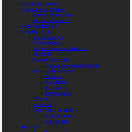
Langaton kuvansiirto
Huonevarausjärjestelmät
Crestron huonevaraus
Extron huonevaraus
Dokumenttikamerat
Signaalin hallinta
Signaalin suojaus
Telakointiasemat
Tarvikkeet signaalin hallintaan
AV over IP
AV-ohjausjärjestelmät
Crestron av-ohjausjärjestelmät
AV-jakajat ja valitsimet
AV-jakajat
AV-kytkimet
AV-matriisit
KVM-kytkimet
USB-hubit
Extenderit
Skaalaimet ja muuntimet
Kuitumuuntimet
USB AV-sillat
Tarvikkeet