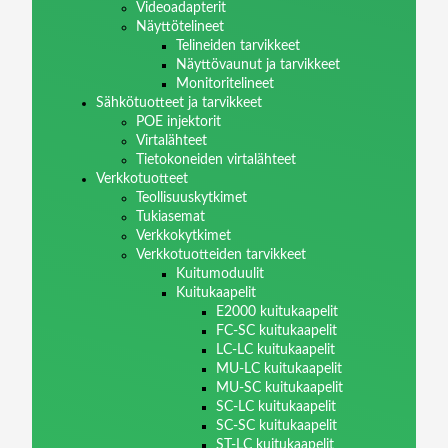
Videoadapterit
Näyttötelineet
Telineiden tarvikkeet
Näyttövaunut ja tarvikkeet
Monitoritelineet
Sähkötuotteet ja tarvikkeet
POE injektorit
Virtalähteet
Tietokoneiden virtalähteet
Verkkotuotteet
Teollisuuskytkimet
Tukiasemat
Verkkokytkimet
Verkkotuotteiden tarvikkeet
Kuitumoduulit
Kuitukaapelit
E2000 kuitukaapelit
FC-SC kuitukaapelit
LC-LC kuitukaapelit
MU-LC kuitukaapelit
MU-SC kuitukaapelit
SC-LC kuitukaapelit
SC-SC kuitukaapelit
ST-LC kuitukaapelit