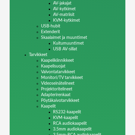
AV-jakajat
AV-kytkimet
AV-matriisit
KVM-kytkimet
USB-hubit
Extenderit
Skaalaimet ja muuntimet
Kuitumuuntimet
USB AV-sillat
Tarvikkeet
Kaapelikiinnikkeet
Kaapelisuojat
Valvontatarvikkeet
Monitori/TV tarvikkeet
Videoseinätelineet
Projektoritelineet
Adapterirenkaat
Pöytäkaivotarvikkeet
Kaapelit
RS232-kaapelit
KVM-kaapelit
RCA audiokaapelit
3.5mm audiokaapelit
3.5mm-RCA audiokaapelit