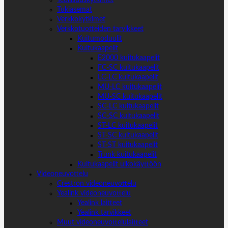
Tukiasemat
Verkkokytkimet
Verkkotuotteiden tarvikkeet
Kuitumoduulit
Kuitukaapelit
E2000 kuitukaapelit
FC-SC kuitukaapelit
LC-LC kuitukaapelit
MU-LC kuitukaapelit
MU-SC kuitukaapelit
SC-LC kuitukaapelit
SC-SC kuitukaapelit
ST-LC kuitukaapelit
ST-SC kuitukaapelit
ST-ST kuitukaapelit
Trunk kuitukaapelit
Kuitukaapelit ulkokäyttöön
Videoneuvottelu
Crestron videoneuvottelu
Yealink videoneuvottelu
Yealink laitteet
Yealink tarvikkeet
Muut videoneuvottelulaitteet