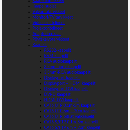
Kaapelikiinnikkeet
Kaapelisuojat
Valvontatarvikkeet
Monitori/TV tarvikkeet
Videoseinätelineet
Projektoritelineet
Adapterirenkaat
Pöytäkaivotarvikkeet
Kaapelit
RS232-kaapelit
KVM-kaapelit
RCA audiokaapelit
3.5mm audiokaapelit
3.5mm-RCA audiokaapelit
Displayport-kaapelit
Displayport – HDMI kaapelit
Displayport-DVI kaapelit
DVI-D kaapelit
HDMI-DVI kaapelit
CAT6 UTP 0.1m-5m kaapelit
CAT6 UTP 6m – 20m kaapelit
CAT6 UTP pitkät välikaapelit
CAT6 S/FTP 0.1m-5m kaapelit
CAT6 S/FTP 6m – 20m kaapelit