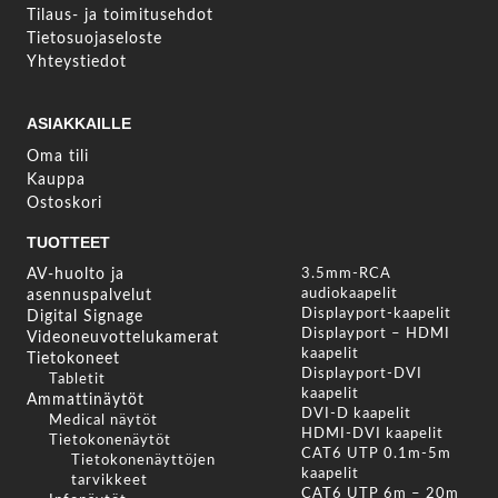
Tilaus- ja toimitusehdot
Tietosuojaseloste
Yhteystiedot
ASIAKKAILLE
Oma tili
Kauppa
Ostoskori
TUOTTEET
AV-huolto ja
3.5mm-RCA
audiokaapelit
asennuspalvelut
Displayport-kaapelit
Digital Signage
Displayport – HDMI
Videoneuvottelukamerat
kaapelit
Tietokoneet
Displayport-DVI
Tabletit
kaapelit
Ammattinäytöt
DVI-D kaapelit
Medical näytöt
HDMI-DVI kaapelit
Tietokonenäytöt
CAT6 UTP 0.1m-5m
Tietokonenäyttöjen
kaapelit
tarvikkeet
CAT6 UTP 6m – 20m