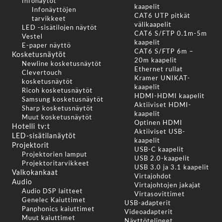
Infonäytöt
kaapelit
Infonäyttöjen
CAT6 UTP pitkät
tarvikkeet
välikaapelit
LED -sisätilojen näytöt
CAT6 S/FTP 0.1m-5m
Vestel
kaapelit
E-paper näyttö
CAT6 S/FTP 6m –
Kosketusnäytöt
20m kaapelit
Newline kosketusnäytöt
Ethernet rullat
Clevertouch
Kramer UNIKAT-
kosketusnäytöt
kaapelit
Ricoh kosketusnäytöt
HDMI-HDMI kaapelit
Samsung kosketusnäytöt
Aktiiviset HDMI-
Sharp kosketusnäytöt
kaapelit
Muut kosketusnäytöt
Optinen HDMI
Hotelli tv:t
Aktiiviset USB-
LED-sisätilanäytöt
kaapelit
Projektorit
USB-C kaapelit
Projektorien lamput
USB 2.0-kaapelit
Projektoritarvikkeet
USB 3.0 ja 3.1 kaapelit
Valkokankaat
Virtajohdot
Audio
Virtajohtojen jakajat
Audio DSP laitteet
Virtasovittimet
Genelec Kaiuttimet
USB-adapterit
Panphonics kaiuttimet
Videoadapterit
Muut kaiuttimet
Näyttötelineet