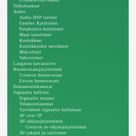
Projektoritarvikkeet
Valkokankaat
Audio
Audio DSP laitteet
Genelec Kaiuttimet
Panphonics kaiuttimet
Muut kaiuttimet
Kuulokkeet
Kuulokkeiden tarvikkeet
Mikrofonit
Vahvistimet
Langaton kuvansiirto
Huonevarausjärjestelmät
Crestron huonevaraus
Extron huonevaraus
Dokumenttikamerat
Signaalin hallinta
Signaalin suojaus
Telakointiasemat
Tarvikkeet signaalin hallintaan
AV over IP
AV-ohjausjärjestelmät
Crestron av-ohjausjärjestelmät
AV-jakajat ja valitsimet