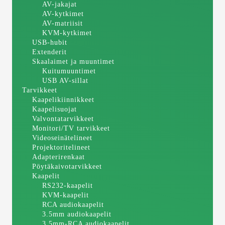
AV-jakajat
AV-kytkimet
AV-matriisit
KVM-kytkimet
USB-hubit
Extenderit
Skaalaimet ja muuntimet
Kuitumuuntimet
USB AV-sillat
Tarvikkeet
Kaapelikiinnikkeet
Kaapelisuojat
Valvontatarvikkeet
Monitori/TV tarvikkeet
Videoseinätelineet
Projektoritelineet
Adapterirenkaat
Pöytäkaivotarvikkeet
Kaapelit
RS232-kaapelit
KVM-kaapelit
RCA audiokaapelit
3.5mm audiokaapelit
3.5mm-RCA audiokaapelit