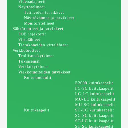
Videoadapterit
Näyttötelineet
Telineiden tarvikkeet
Näyttövaunut ja tarvikkeet
Monitoritelineet
Sähkötuotteet ja tarvikkeet
POE injektorit
Virtalähteet
Tietokoneiden virtalähteet
Verkkotuotteet
Teollisuuskytkimet
Tukiasemat
Verkkokytkimet
Verkkotuotteiden tarvikkeet
Kuitumoduulit
E2000 kuitukaapelit
FC-SC kuitukaapelit
LC-LC kuitukaapelit
MU-LC kuitukaapelit
MU-SC kuitukaapelit
Kuitukaapelit
SC-LC kuitukaapelit
SC-SC kuitukaapelit
ST-LC kuitukaapelit
ST-SC kuitukaapelit