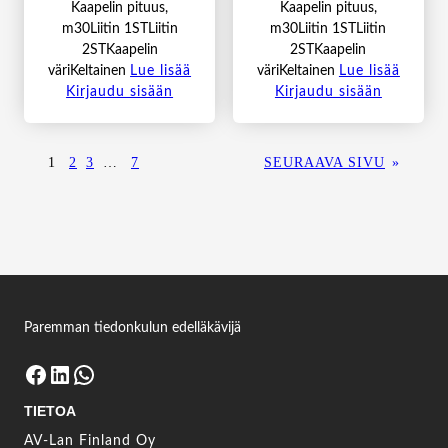
Kaapelin pituus,
Kaapelin pituus,
m30Liitin 1STLiitin
m30Liitin 1STLiitin
2STKaapelin
2STKaapelin
väriKeltainen
Lue lisää
väriKeltainen
Lue lisää
Kirjaudu sisään
Kirjaudu sisään
1
2
3
…
7
SEURAAVA SIVU
»
Paremman tiedonkulun edelläkävijä
Facebook
LinkedIn
WhatsApp
TIETOA
AV-Lan Finland Oy