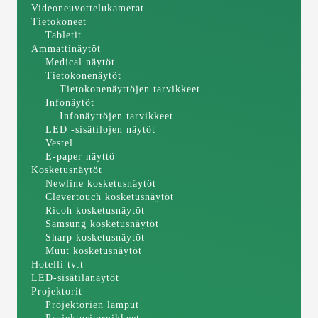
Videoneuvottelukamerat
Tietokoneet
Tabletit
Ammattinäytöt
Medical näytöt
Tietokonenäytöt
Tietokonenäyttöjen tarvikkeet
Infonäytöt
Infonäyttöjen tarvikkeet
LED -sisätilojen näytöt
Vestel
E-paper näyttö
Kosketusnäytöt
Newline kosketusnäytöt
Clevertouch kosketusnäytöt
Ricoh kosketusnäytöt
Samsung kosketusnäytöt
Sharp kosketusnäytöt
Muut kosketusnäytöt
Hotelli tv:t
LED-sisätilanäytöt
Projektorit
Projektorien lamput