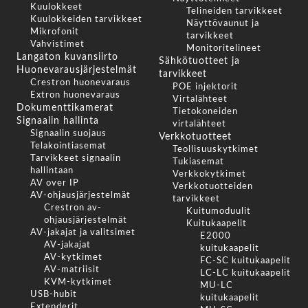
Kuulokkeet
Telineiden tarvikkeet
Kuulokkeiden tarvikkeet
Näyttövaunut ja
Mikrofonit
tarvikkeet
Vahvistimet
Monitoritelineet
Langaton kuvansiirto
Sähkötuotteet ja
Huonevarausjärjestelmät
tarvikkeet
Crestron huonevaraus
POE injektorit
Extron huonevaraus
Virtalähteet
Dokumenttikamerat
Tietokoneiden
Signaalin hallinta
virtalähteet
Signaalin suojaus
Verkkotuotteet
Telakointiasemat
Teollisuuskytkimet
Tarvikkeet signaalin
Tukiasemat
hallintaan
Verkkokytkimet
AV over IP
Verkkotuotteiden
AV-ohjausjärjestelmät
tarvikkeet
Crestron av-
Kuitumoduulit
ohjausjärjestelmät
Kuitukaapelit
AV-jakajat ja valitsimet
E2000
AV-jakajat
kuitukaapelit
AV-kytkimet
FC-SC kuitukaapelit
AV-matriisit
LC-LC kuitukaapelit
KVM-kytkimet
MU-LC
USB-hubit
kuitukaapelit
Extenderit