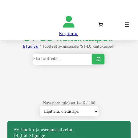
Kirjaudu sisään
ST-LC kuitukaapeli
Kirjaudu
Etusivu
/ Tuotteet avainsanalla “ST-LC kuitukaapeli”
Haku
Näytetään tulokset 1–16 / 100
AV-huolto ja asennuspalvelut
Digital Signage