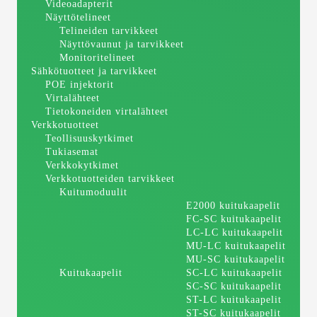
Videoadapterit
Näyttötelineet
Telineiden tarvikkeet
Näyttövaunut ja tarvikkeet
Monitoritelineet
Sähkötuotteet ja tarvikkeet
POE injektorit
Virtalähteet
Tietokoneiden virtalähteet
Verkkotuotteet
Teollisuuskytkimet
Tukiasemat
Verkkokytkimet
Verkkotuotteiden tarvikkeet
Kuitumoduulit
E2000 kuitukaapelit
FC-SC kuitukaapelit
LC-LC kuitukaapelit
MU-LC kuitukaapelit
MU-SC kuitukaapelit
Kuitukaapelit
SC-LC kuitukaapelit
SC-SC kuitukaapelit
ST-LC kuitukaapelit
ST-SC kuitukaapelit