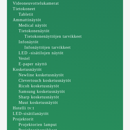
Videoneuvottelukamerat
Tietokoneet
Tabletit
Ammattinäytöt
Medical näytöt
Tietokonenäytöt
Tietokonenäyttöjen tarvikkeet
Infonäytöt
Infonäyttöjen tarvikkeet
LED -sisätilojen näytöt
Vestel
E-paper näyttö
Kosketusnäytöt
Newline kosketusnäytöt
Clevertouch kosketusnäytöt
Ricoh kosketusnäytöt
Samsung kosketusnäytöt
Sharp kosketusnäytöt
Muut kosketusnäytöt
Hotelli tv:t
LED-sisätilanäytöt
Projektorit
Projektorien lamput