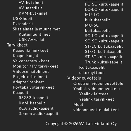
AV-kytkimet
FC-SC kuitukaapelit
AV-matriisit
LC-LC kuitukaapelit
KVM-kytkimet
MU-LC
USB-hubit
kuitukaapelit
Extenderit
MU-SC
Skaalaimet ja muuntimet
kuitukaapelit
Kuitumuuntimet
SC-LC kuitukaapelit
USB AV-sillat
SC-SC kuitukaapelit
Tarvikkeet
ST-LC kuitukaapelit
Kaapelikiinnikkeet
ST-SC kuitukaapelit
Kaapelisuojat
ST-ST kuitukaapelit
Valvontatarvikkeet
Trunk kuitukaapelit
Monitori/TV tarvikkeet
Kuitukaapelit
Videoseinätelineet
ulkokäyttöön
Projektoritelineet
Videoneuvottelu
Adapterirenkaat
Crestron videoneuvottelu
Pöytäkaivotarvikkeet
Yealink videoneuvottelu
Kaapelit
Yealink laitteet
RS232-kaapelit
Yealink tarvikkeet
KVM-kaapelit
Muut
RCA audiokaapelit
videoneuvottelulaitteet
3.5mm audiokaapelit
Copyright ©
2026
AV-Lan Finland Oy