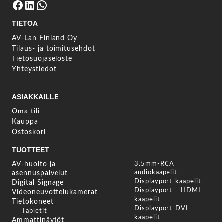
Facebook
LinkedIn
WhatsApp
TIETOA
AV-Lan Finland Oy
Tilaus- ja toimitusehdot
Tietosuojaseloste
Yhteystiedot
ASIAKKAILLE
Oma tili
Kauppa
Ostoskori
TUOTTEET
AV-huolto ja
3.5mm-RCA
audiokaapelit
asennuspalvelut
Displayport-kaapelit
Digital Signage
Displayport – HDMI
Videoneuvottelukamerat
kaapelit
Tietokoneet
Displayport-DVI
Tabletit
kaapelit
Ammattinäytöt