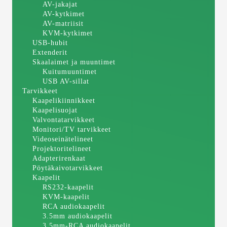
AV-jakajat
AV-kytkimet
AV-matriisit
KVM-kytkimet
USB-hubit
Extenderit
Skaalaimet ja muuntimet
Kuitumuuntimet
USB AV-sillat
Tarvikkeet
Kaapelikiinnikkeet
Kaapelisuojat
Valvontatarvikkeet
Monitori/TV tarvikkeet
Videoseinätelineet
Projektoritelineet
Adapterirenkaat
Pöytäkaivotarvikkeet
Kaapelit
RS232-kaapelit
KVM-kaapelit
RCA audiokaapelit
3.5mm audiokaapelit
3.5mm-RCA audiokaapelit