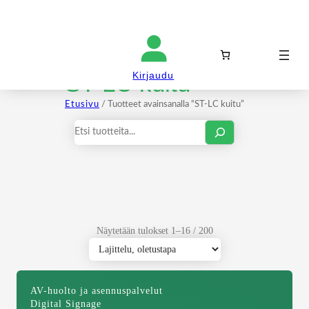
Kirjaudu sisään
ST-LC kuitu
Kirjaudu
Etusivu
/ Tuotteet avainsanalla “ST-LC kuitu”
Haku
Näytetään tulokset 1–16 / 200
AV-huolto ja asennuspalvelut
Digital Signage