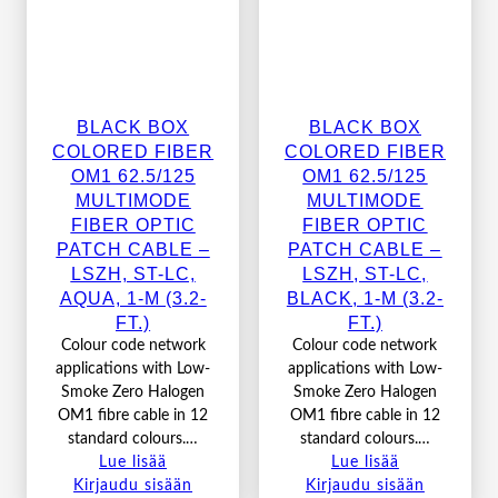
BLACK BOX
BLACK BOX
COLORED FIBER
COLORED FIBER
OM1 62.5/125
OM1 62.5/125
MULTIMODE
MULTIMODE
FIBER OPTIC
FIBER OPTIC
PATCH CABLE –
PATCH CABLE –
LSZH, ST-LC,
LSZH, ST-LC,
AQUA, 1-M (3.2-
BLACK, 1-M (3.2-
FT.)
FT.)
Colour code network
Colour code network
applications with Low-
applications with Low-
Smoke Zero Halogen
Smoke Zero Halogen
OM1 fibre cable in 12
OM1 fibre cable in 12
standard colours.…
standard colours.…
Lue lisää
Lue lisää
Kirjaudu sisään
Kirjaudu sisään