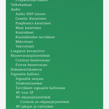
Projektoritarvikkeet
Valkokankaat
Audio
Audio DSP laitteet
Genelec Kaiuttimet
Panphonics kaiuttimet
Muut kaiuttimet
Kuulokkeet
Kuulokkeiden tarvikkeet
Mikrofonit
Vahvistimet
Langaton kuvansiirto
Huonevarausjärjestelmät
Crestron huonevaraus
Extron huonevaraus
Dokumenttikamerat
Signaalin hallinta
Signaalin suojaus
Telakointiasemat
Tarvikkeet signaalin hallintaan
AV over IP
AV-ohjausjärjestelmät
Crestron av-ohjausjärjestelmät
AV-jakajat ja valitsimet