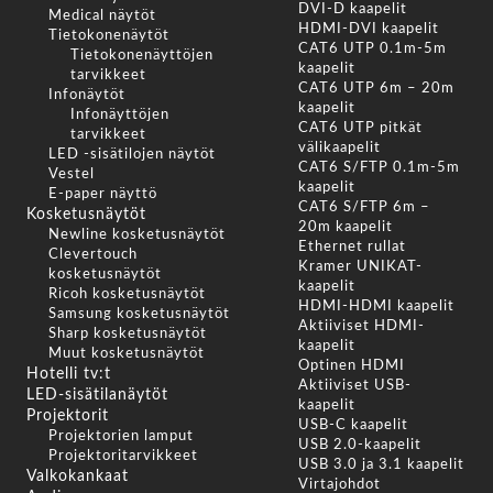
DVI-D kaapelit
Medical näytöt
HDMI-DVI kaapelit
Tietokonenäytöt
CAT6 UTP 0.1m-5m
Tietokonenäyttöjen
kaapelit
tarvikkeet
CAT6 UTP 6m – 20m
Infonäytöt
kaapelit
Infonäyttöjen
CAT6 UTP pitkät
tarvikkeet
välikaapelit
LED -sisätilojen näytöt
CAT6 S/FTP 0.1m-5m
Vestel
kaapelit
E-paper näyttö
CAT6 S/FTP 6m –
Kosketusnäytöt
20m kaapelit
Newline kosketusnäytöt
Ethernet rullat
Clevertouch
Kramer UNIKAT-
kosketusnäytöt
kaapelit
Ricoh kosketusnäytöt
HDMI-HDMI kaapelit
Samsung kosketusnäytöt
Aktiiviset HDMI-
Sharp kosketusnäytöt
kaapelit
Muut kosketusnäytöt
Optinen HDMI
Hotelli tv:t
Aktiiviset USB-
LED-sisätilanäytöt
kaapelit
Projektorit
USB-C kaapelit
Projektorien lamput
USB 2.0-kaapelit
Projektoritarvikkeet
USB 3.0 ja 3.1 kaapelit
Valkokankaat
Virtajohdot