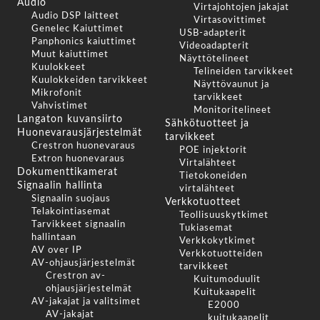
Audio
Virtajohtojen jakajat
Audio DSP laitteet
Virtasovittimet
Genelec Kaiuttimet
USB-adapterit
Panphonics kaiuttimet
Videoadapterit
Muut kaiuttimet
Näyttötelineet
Kuulokkeet
Telineiden tarvikkeet
Kuulokkeiden tarvikkeet
Näyttövaunut ja
Mikrofonit
tarvikkeet
Vahvistimet
Monitoritelineet
Langaton kuvansiirto
Sähkötuotteet ja
Huonevarausjärjestelmät
tarvikkeet
Crestron huonevaraus
POE injektorit
Extron huonevaraus
Virtalähteet
Dokumenttikamerat
Tietokoneiden
Signaalin hallinta
virtalähteet
Signaalin suojaus
Verkkotuotteet
Telakointiasemat
Teollisuuskytkimet
Tarvikkeet signaalin
Tukiasemat
hallintaan
Verkkokytkimet
AV over IP
Verkkotuotteiden
AV-ohjausjärjestelmät
tarvikkeet
Crestron av-
Kuitumoduulit
ohjausjärjestelmät
Kuitukaapelit
AV-jakajat ja valitsimet
E2000
AV-jakajat
kuitukaapelit