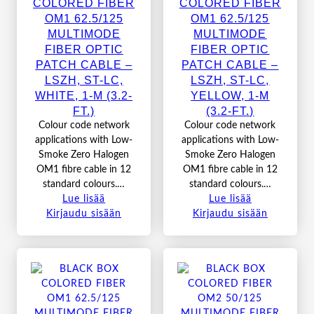
COLORED FIBER
COLORED FIBER
OM1 62.5/125
OM1 62.5/125
MULTIMODE
MULTIMODE
FIBER OPTIC
FIBER OPTIC
PATCH CABLE –
PATCH CABLE –
LSZH, ST-LC,
LSZH, ST-LC,
WHITE, 1-M (3.2-
YELLOW, 1-M
FT.)
(3.2-FT.)
Colour code network
Colour code network
applications with Low-
applications with Low-
Smoke Zero Halogen
Smoke Zero Halogen
OM1 fibre cable in 12
OM1 fibre cable in 12
standard colours.…
standard colours.…
Lue lisää
Lue lisää
Kirjaudu sisään
Kirjaudu sisään