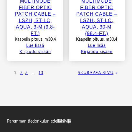
MULTIMODE
MULTIMODE
FIBER OPTIC
FIBER OPTIC
PATCH CABLE –
PATCH CABLE –
LSZH, ST-LC,
LSZH, ST-LC,
AQUA, 3-M (9.8-
AQUA, 30-M
FT.)
(98.4-FT.)
Kaapelin pituus, m30.4
Kaapelin pituus, m30.4
Lue lisää
Lue lisää
Kirjaudu sisään
Kirjaudu sisään
1
2
3
…
13
SEURAAVA SIVU
»
Paremman tiedonkulun edelläkävijä