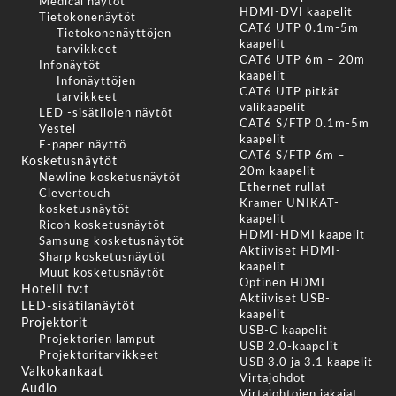
Medical näytöt
HDMI-DVI kaapelit
Tietokonenäytöt
CAT6 UTP 0.1m-5m
Tietokonenäyttöjen
kaapelit
tarvikkeet
CAT6 UTP 6m – 20m
Infonäytöt
kaapelit
Infonäyttöjen
CAT6 UTP pitkät
tarvikkeet
välikaapelit
LED -sisätilojen näytöt
CAT6 S/FTP 0.1m-5m
Vestel
kaapelit
E-paper näyttö
CAT6 S/FTP 6m –
Kosketusnäytöt
20m kaapelit
Newline kosketusnäytöt
Ethernet rullat
Clevertouch
Kramer UNIKAT-
kosketusnäytöt
kaapelit
Ricoh kosketusnäytöt
HDMI-HDMI kaapelit
Samsung kosketusnäytöt
Aktiiviset HDMI-
Sharp kosketusnäytöt
kaapelit
Muut kosketusnäytöt
Optinen HDMI
Hotelli tv:t
Aktiiviset USB-
LED-sisätilanäytöt
kaapelit
Projektorit
USB-C kaapelit
Projektorien lamput
USB 2.0-kaapelit
Projektoritarvikkeet
USB 3.0 ja 3.1 kaapelit
Valkokankaat
Virtajohdot
Audio
Virtajohtojen jakajat