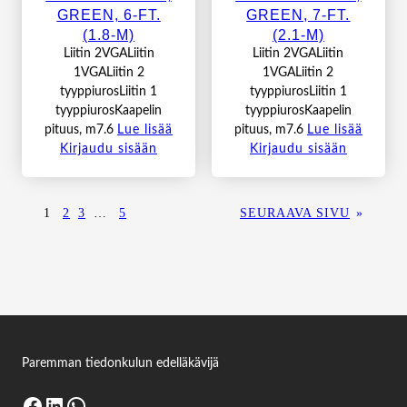
GREEN, 6-FT.
GREEN, 7-FT.
(1.8-M)
(2.1-M)
Liitin 2VGALiitin
Liitin 2VGALiitin
1VGALiitin 2
1VGALiitin 2
tyyppiurosLiitin 1
tyyppiurosLiitin 1
tyyppiurosKaapelin
tyyppiurosKaapelin
pituus, m7.6
Lue lisää
pituus, m7.6
Lue lisää
Kirjaudu sisään
Kirjaudu sisään
1
2
3
…
5
SEURAAVA SIVU
»
Paremman tiedonkulun edelläkävijä
Facebook
LinkedIn
WhatsApp