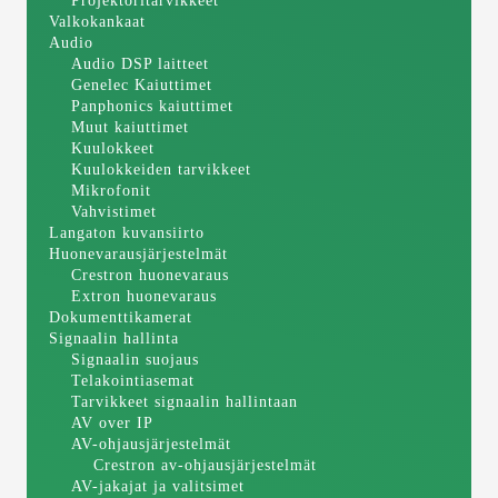
Projektoritarvikkeet
Valkokankaat
Audio
Audio DSP laitteet
Genelec Kaiuttimet
Panphonics kaiuttimet
Muut kaiuttimet
Kuulokkeet
Kuulokkeiden tarvikkeet
Mikrofonit
Vahvistimet
Langaton kuvansiirto
Huonevarausjärjestelmät
Crestron huonevaraus
Extron huonevaraus
Dokumenttikamerat
Signaalin hallinta
Signaalin suojaus
Telakointiasemat
Tarvikkeet signaalin hallintaan
AV over IP
AV-ohjausjärjestelmät
Crestron av-ohjausjärjestelmät
AV-jakajat ja valitsimet