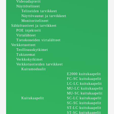
Videoadapterit
Näyttötelineet
Telineiden tarvikkeet
Näyttövaunut ja tarvikkeet
Monitoritelineet
Sähkötuotteet ja tarvikkeet
POE injektorit
Virtalähteet
Tietokoneiden virtalähteet
Verkkotuotteet
Teollisuuskytkimet
Tukiasemat
Verkkokytkimet
Verkkotuotteiden tarvikkeet
Kuitumoduulit
E2000 kuitukaapelit
FC-SC kuitukaapelit
LC-LC kuitukaapelit
MU-LC kuitukaapelit
MU-SC kuitukaapelit
Kuitukaapelit
SC-LC kuitukaapelit
SC-SC kuitukaapelit
ST-LC kuitukaapelit
ST-SC kuitukaapelit