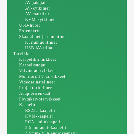
AV-jakajat
AV-kytkimet
AV-matriisit
KVM-kytkimet
USB-hubit
Extenderit
Skaalaimet ja muuntimet
Kuitumuuntimet
USB AV-sillat
Tarvikkeet
Kaapelikiinnikkeet
Kaapelisuojat
Valvontatarvikkeet
Monitori/TV tarvikkeet
Videoseinätelineet
Projektoritelineet
Adapterirenkaat
Pöytäkaivotarvikkeet
Kaapelit
RS232-kaapelit
KVM-kaapelit
RCA audiokaapelit
3.5mm audiokaapelit
3.5mm-RCA audiokaapelit