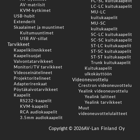
FC-SC kuitukaapelit
AV-matriisit
LC-LC kuitukaapelit
KVM-kytkimet
MU-LC
USB-hubit
kuitukaapelit
Extenderit
MU-SC
Skaalaimet ja muuntimet
kuitukaapelit
Kuitumuuntimet
SC-LC kuitukaapelit
USB AV-sillat
SC-SC kuitukaapelit
Tarvikkeet
ST-LC kuitukaapelit
Kaapelikiinnikkeet
ST-SC kuitukaapelit
Kaapelisuojat
ST-ST kuitukaapelit
Valvontatarvikkeet
Trunk kuitukaapelit
Monitori/TV tarvikkeet
Kuitukaapelit
Videoseinätelineet
ulkokäyttöön
Projektoritelineet
Videoneuvottelu
Adapterirenkaat
Crestron videoneuvottelu
Pöytäkaivotarvikkeet
Yealink videoneuvottelu
Kaapelit
Yealink laitteet
RS232-kaapelit
Yealink tarvikkeet
KVM-kaapelit
Muut
RCA audiokaapelit
videoneuvottelulaitteet
3.5mm audiokaapelit
Copyright ©
2026
AV-Lan Finland Oy