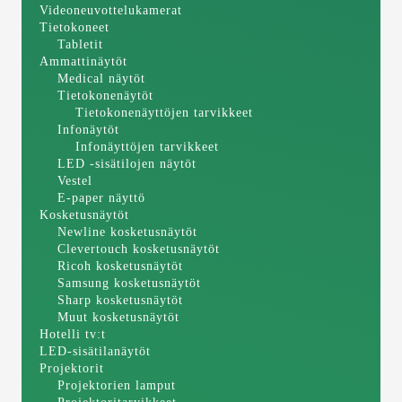
Videoneuvottelukamerat
Tietokoneet
Tabletit
Ammattinäytöt
Medical näytöt
Tietokonenäytöt
Tietokonenäyttöjen tarvikkeet
Infonäytöt
Infonäyttöjen tarvikkeet
LED -sisätilojen näytöt
Vestel
E-paper näyttö
Kosketusnäytöt
Newline kosketusnäytöt
Clevertouch kosketusnäytöt
Ricoh kosketusnäytöt
Samsung kosketusnäytöt
Sharp kosketusnäytöt
Muut kosketusnäytöt
Hotelli tv:t
LED-sisätilanäytöt
Projektorit
Projektorien lamput