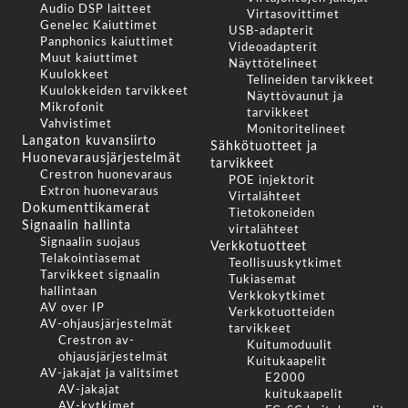
Audio DSP laitteet
Virtasovittimet
Genelec Kaiuttimet
USB-adapterit
Panphonics kaiuttimet
Videoadapterit
Muut kaiuttimet
Näyttötelineet
Kuulokkeet
Telineiden tarvikkeet
Kuulokkeiden tarvikkeet
Näyttövaunut ja
Mikrofonit
tarvikkeet
Vahvistimet
Monitoritelineet
Langaton kuvansiirto
Sähkötuotteet ja
Huonevarausjärjestelmät
tarvikkeet
Crestron huonevaraus
POE injektorit
Extron huonevaraus
Virtalähteet
Dokumenttikamerat
Tietokoneiden
Signaalin hallinta
virtalähteet
Signaalin suojaus
Verkkotuotteet
Telakointiasemat
Teollisuuskytkimet
Tarvikkeet signaalin
Tukiasemat
hallintaan
Verkkokytkimet
AV over IP
Verkkotuotteiden
AV-ohjausjärjestelmät
tarvikkeet
Crestron av-
Kuitumoduulit
ohjausjärjestelmät
Kuitukaapelit
AV-jakajat ja valitsimet
E2000
AV-jakajat
kuitukaapelit
AV-kytkimet