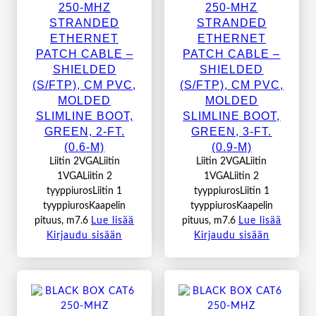
250-MHZ
250-MHZ
STRANDED
STRANDED
ETHERNET
ETHERNET
PATCH CABLE –
PATCH CABLE –
SHIELDED
SHIELDED
(S/FTP), CM PVC,
(S/FTP), CM PVC,
MOLDED
MOLDED
SLIMLINE BOOT,
SLIMLINE BOOT,
GREEN, 2-FT.
GREEN, 3-FT.
(0.6-M)
(0.9-M)
Liitin 2VGALiitin
Liitin 2VGALiitin
1VGALiitin 2
1VGALiitin 2
tyyppiurosLiitin 1
tyyppiurosLiitin 1
tyyppiurosKaapelin
tyyppiurosKaapelin
pituus, m7.6
Lue lisää
pituus, m7.6
Lue lisää
Kirjaudu sisään
Kirjaudu sisään