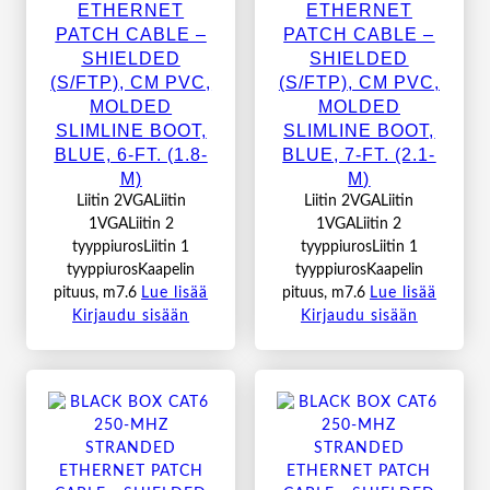
ETHERNET
ETHERNET
PATCH CABLE –
PATCH CABLE –
SHIELDED
SHIELDED
(S/FTP), CM PVC,
(S/FTP), CM PVC,
MOLDED
MOLDED
SLIMLINE BOOT,
SLIMLINE BOOT,
BLUE, 6-FT. (1.8-
BLUE, 7-FT. (2.1-
M)
M)
Liitin 2VGALiitin
Liitin 2VGALiitin
1VGALiitin 2
1VGALiitin 2
tyyppiurosLiitin 1
tyyppiurosLiitin 1
tyyppiurosKaapelin
tyyppiurosKaapelin
pituus, m7.6
Lue lisää
pituus, m7.6
Lue lisää
Kirjaudu sisään
Kirjaudu sisään