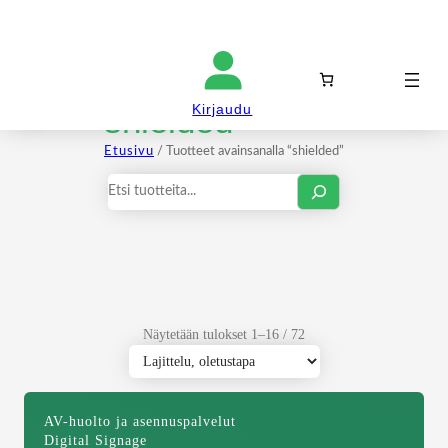
Kirjaudu sisään
shielded
Kirjaudu
Etusivu
/ Tuotteet avainsanalla “shielded”
Haku
Näytetään tulokset 1–16 / 72
AV-huolto ja asennuspalvelut
Digital Signage