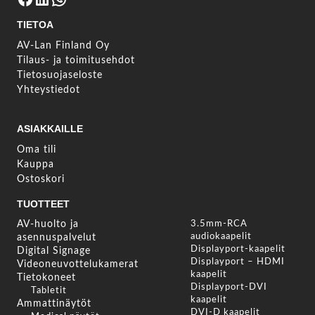
TIETOA
AV-Lan Finland Oy
Tilaus- ja toimitusehdot
Tietosuojaseloste
Yhteystiedot
ASIAKKAILLE
Oma tili
Kauppa
Ostoskori
TUOTTEET
AV-huolto ja
3.5mm-RCA
audiokaapelit
asennuspalvelut
Displayport-kaapelit
Digital Signage
Displayport – HDMI
Videoneuvottelukamerat
kaapelit
Tietokoneet
Displayport-DVI
Tabletit
kaapelit
Ammattinäytöt
DVI-D kaapelit