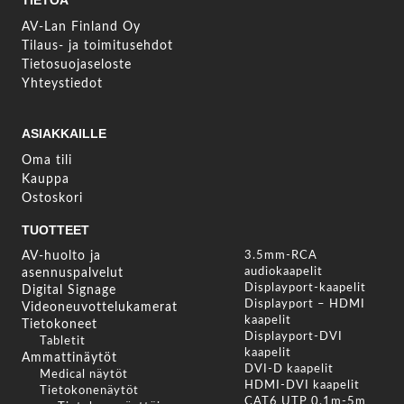
TIETOA
AV-Lan Finland Oy
Tilaus- ja toimitusehdot
Tietosuojaseloste
Yhteystiedot
ASIAKKAILLE
Oma tili
Kauppa
Ostoskori
TUOTTEET
AV-huolto ja
3.5mm-RCA
audiokaapelit
asennuspalvelut
Displayport-kaapelit
Digital Signage
Displayport – HDMI
Videoneuvottelukamerat
kaapelit
Tietokoneet
Displayport-DVI
Tabletit
kaapelit
Ammattinäytöt
DVI-D kaapelit
Medical näytöt
HDMI-DVI kaapelit
Tietokonenäytöt
CAT6 UTP 0.1m-5m