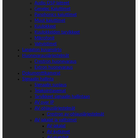
Audio DSP laitteet
Genelec Kaiuttimet
Panphonics kaiuttimet
Muut kaiuttimet
Kuulokkeet
Kuulokkeiden tarvikkeet
Mikrofonit
Vahvistimet
Langaton kuvansiirto
Huonevarausjärjestelmät
Crestron huonevaraus
Extron huonevaraus
Dokumenttikamerat
Signaalin hallinta
Signaalin suojaus
Telakointiasemat
Tarvikkeet signaalin hallintaan
AV over IP
AV-ohjausjärjestelmät
Crestron av-ohjausjärjestelmät
AV-jakajat ja valitsimet
AV-jakajat
AV-kytkimet
AV-matriisit