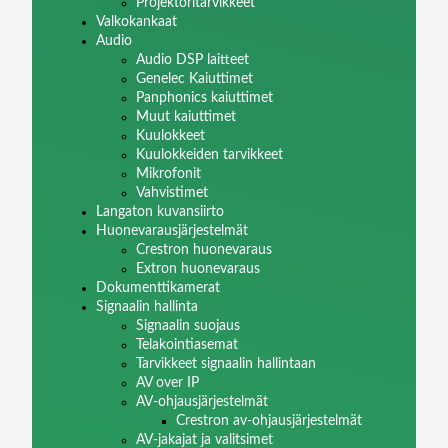
Projektoritarvikkeet
Valkokankaat
Audio
Audio DSP laitteet
Genelec Kaiuttimet
Panphonics kaiuttimet
Muut kaiuttimet
Kuulokkeet
Kuulokkeiden tarvikkeet
Mikrofonit
Vahvistimet
Langaton kuvansiirto
Huonevarausjärjestelmät
Crestron huonevaraus
Extron huonevaraus
Dokumenttikamerat
Signaalin hallinta
Signaalin suojaus
Telakointiasemat
Tarvikkeet signaalin hallintaan
AV over IP
AV-ohjausjärjestelmät
Crestron av-ohjausjärjestelmät
AV-jakajat ja valitsimet