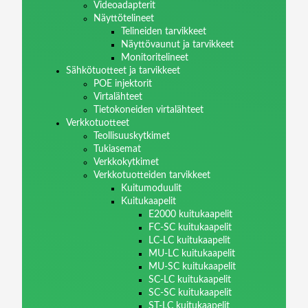
Videoadapterit
Näyttötelineet
Telineiden tarvikkeet
Näyttövaunut ja tarvikkeet
Monitoritelineet
Sähkötuotteet ja tarvikkeet
POE injektorit
Virtalähteet
Tietokoneiden virtalähteet
Verkkotuotteet
Teollisuuskytkimet
Tukiasemat
Verkkokytkimet
Verkkotuotteiden tarvikkeet
Kuitumoduulit
Kuitukaapelit
E2000 kuitukaapelit
FC-SC kuitukaapelit
LC-LC kuitukaapelit
MU-LC kuitukaapelit
MU-SC kuitukaapelit
SC-LC kuitukaapelit
SC-SC kuitukaapelit
ST-LC kuitukaapelit