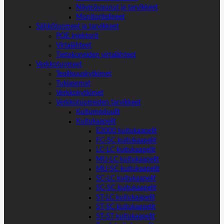
Näyttövaunut ja tarvikkeet
Monitoritelineet
Sähkötuotteet ja tarvikkeet
POE injektorit
Virtalähteet
Tietokoneiden virtalähteet
Verkkotuotteet
Teollisuuskytkimet
Tukiasemat
Verkkokytkimet
Verkkotuotteiden tarvikkeet
Kuitumoduulit
Kuitukaapelit
E2000 kuitukaapelit
FC-SC kuitukaapelit
LC-LC kuitukaapelit
MU-LC kuitukaapelit
MU-SC kuitukaapelit
SC-LC kuitukaapelit
SC-SC kuitukaapelit
ST-LC kuitukaapelit
ST-SC kuitukaapelit
ST-ST kuitukaapelit