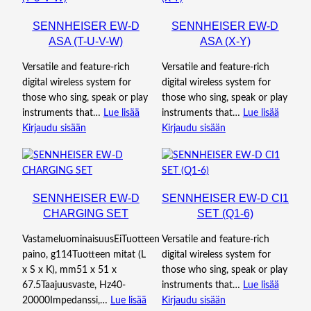
SENNHEISER EW-D
SENNHEISER EW-D
ASA (T-U-V-W)
ASA (X-Y)
Versatile and feature-rich
Versatile and feature-rich
digital wireless system for
digital wireless system for
those who sing, speak or play
those who sing, speak or play
instruments that…
Lue lisää
instruments that…
Lue lisää
Kirjaudu sisään
Kirjaudu sisään
SENNHEISER EW-D
SENNHEISER EW-D CI1
CHARGING SET
SET (Q1-6)
VastameluominaisuusEiTuotteen
Versatile and feature-rich
paino, g114Tuotteen mitat (L
digital wireless system for
x S x K), mm51 x 51 x
those who sing, speak or play
67.5Taajuusvaste, Hz40-
instruments that…
Lue lisää
20000Impedanssi,…
Lue lisää
Kirjaudu sisään