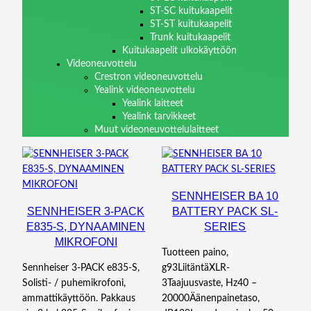
ST-SC kuitukaapelit
ST-ST kuitukaapelit
Trunk kuitukaapelit
Kuitukaapelit ulkokäyttöön
Videoneuvottelu
Crestron videoneuvottelu
Yealink videoneuvottelu
Yealink laitteet
Yealink tarvikkeet
Muut videoneuvottelulaitteet
SENNHEISER BA 10
SENNHEISER 3-PACK
BATTERY PACK SL-
E835-S, DYNAAMINEN
SERIES
MIKROFONI
Tuotteen paino,
Sennheiser 3-PACK e835-S,
g93LiitäntäXLR-
Solisti- / puhemikrofoni,
3Taajuusvaste, Hz40 –
ammattikäyttöön. Pakkaus
20000Äänenpainetaso,