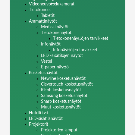
Videoneuvottelukamerat
Tietokoneet
Tabletit
Ammattinäytöt
Medical näytöt
Tietokonenäytöt
Tietokonenäyttöjen tarvikkeet
Infonäytöt
Infonäyttöjen tarvikkeet
LED -sisätilojen näytöt
Vestel
E-paper näyttö
Kosketusnäytöt
Newline kosketusnäytöt
Clevertouch kosketusnäytöt
Ricoh kosketusnäytöt
Samsung kosketusnäytöt
Sharp kosketusnäytöt
Muut kosketusnäytöt
Hotelli tv:t
LED-sisätilanäytöt
Projektorit
Projektorien lamput