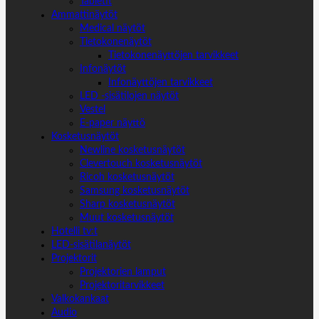
Tabletit
Ammattinäytöt
Medical näytöt
Tietokonenäytöt
Tietokonenäyttöjen tarvikkeet
Infonäytöt
Infonäyttöjen tarvikkeet
LED -sisätilojen näytöt
Vestel
E-paper näyttö
Kosketusnäytöt
Newline kosketusnäytöt
Clevertouch kosketusnäytöt
Ricoh kosketusnäytöt
Samsung kosketusnäytöt
Sharp kosketusnäytöt
Muut kosketusnäytöt
Hotelli tv:t
LED-sisätilanäytöt
Projektorit
Projektorien lamput
Projektoritarvikkeet
Valkokankaat
Audio