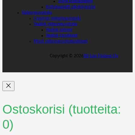
Trunk kuitukaapelit
Kuitukaapelit ulkokäyttöön
Videoneuvottelu
Crestron videoneuvottelu
Yealink videoneuvottelu
Yealink laitteet
Yealink tarvikkeet
Muut videoneuvottelulaitteet
Copyright ©
2026
AV-Lan Finland Oy
Ostoskorisi
(tuotteita:
0)