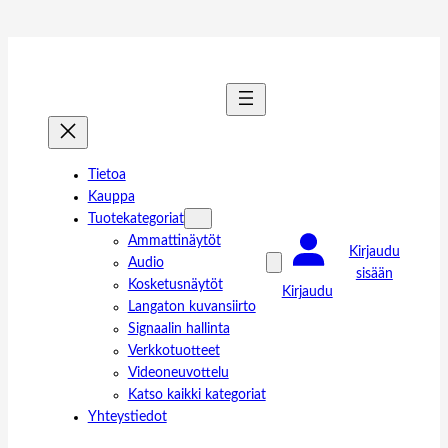
Tietoa
Kauppa
Tuotekategoriat
Ammattinäytöt
Kirjaudu
Audio
sisään
Kosketusnäytöt
Kirjaudu
Langaton kuvansiirto
Signaalin hallinta
Verkkotuotteet
Videoneuvottelu
Katso kaikki kategoriat
Yhteystiedot