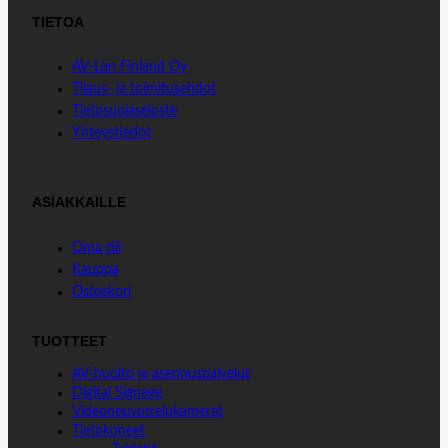
c
n
a
TIETOA
e
k
t
b
e
s
AV-Lan Finland Oy
o
d
A
Tilaus- ja toimitusehdot
o
I
p
Tietosuojaseloste
k
n
p
Yhteystiedot
ASIAKKAILLE
Oma tili
Kauppa
Ostoskori
TUOTTEET
AV-huolto ja asennuspalvelut
Digital Signage
Videoneuvottelukamerat
Tietokoneet