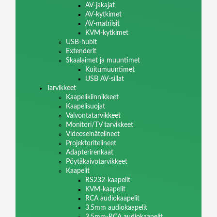
AV-jakajat
AV-kytkimet
AV-matriisit
KVM-kytkimet
USB-hubit
Extenderit
Skaalaimet ja muuntimet
Kuitumuuntimet
USB AV-sillat
Tarvikkeet
Kaapelikiinnikkeet
Kaapelisuojat
Valvontatarvikkeet
Monitori/TV tarvikkeet
Videoseinätelineet
Projektoritelineet
Adapterirenkaat
Pöytäkaivotarvikkeet
Kaapelit
RS232-kaapelit
KVM-kaapelit
RCA audiokaapelit
3.5mm audiokaapelit
3.5mm-RCA audiokaapelit