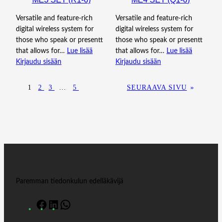
Versatile and feature-rich
Versatile and feature-rich
digital wireless system for
digital wireless system for
those who speak or presentt
those who speak or presentt
that allows for…
Lue lisää
that allows for…
Lue lisää
Kirjaudu sisään
Kirjaudu sisään
1
2
3
…
5
SEURAAVA SIVU
»
Paremman tiedonkulun edelläkävijä
F
L
W
a
i
h