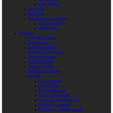
KVM-kytkimet
USB-hubit
Extenderit
Skaalaimet ja muuntimet
Kuitumuuntimet
USB AV-sillat
Tarvikkeet
Kaapelikiinnikkeet
Kaapelisuojat
Valvontatarvikkeet
Monitori/TV tarvikkeet
Videoseinätelineet
Projektoritelineet
Adapterirenkaat
Pöytäkaivotarvikkeet
Kaapelit
RS232-kaapelit
KVM-kaapelit
RCA audiokaapelit
3.5mm audiokaapelit
3.5mm-RCA audiokaapelit
Displayport-kaapelit
Displayport – HDMI kaapelit