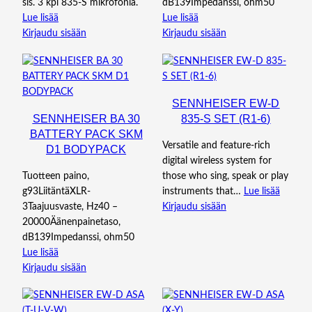
sis. 3 kpl 835-S mikrofonia.
dB139Impedanssi, ohm50
Lue lisää
Lue lisää
Kirjaudu sisään
Kirjaudu sisään
SENNHEISER EW-D
SENNHEISER BA 30
835-S SET (R1-6)
BATTERY PACK SKM
Versatile and feature-rich
D1 BODYPACK
digital wireless system for
Tuotteen paino,
those who sing, speak or play
g93LiitäntäXLR-
instruments that…
Lue lisää
3Taajuusvaste, Hz40 –
Kirjaudu sisään
20000Äänenpainetaso,
dB139Impedanssi, ohm50
Lue lisää
Kirjaudu sisään