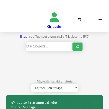
Kirjaudu sisään
Mediacento IPX
Kirjaudu
Etusivu
/ Tuotteet avainsanalla “Mediacento IPX”
Haku
Näytetään kaikki 2 tulosta
AV-huolto ja asennuspalvelut
Digital Signage