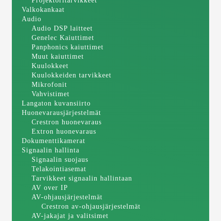
Projektoritarvikkeet
Valkokankaat
Audio
Audio DSP laitteet
Genelec Kaiuttimet
Panphonics kaiuttimet
Muut kaiuttimet
Kuulokkeet
Kuulokkeiden tarvikkeet
Mikrofonit
Vahvistimet
Langaton kuvansiirto
Huonevarausjärjestelmät
Crestron huonevaraus
Extron huonevaraus
Dokumenttikamerat
Signaalin hallinta
Signaalin suojaus
Telakointiasemat
Tarvikkeet signaalin hallintaan
AV over IP
AV-ohjausjärjestelmät
Crestron av-ohjausjärjestelmät
AV-jakajat ja valitsimet