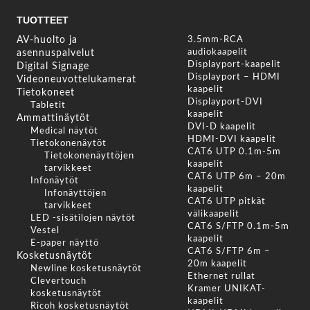
TUOTTEET
AV-huolto ja
3.5mm-RCA
audiokaapelit
asennuspalvelut
Displayport-kaapelit
Digital Signage
Displayport – HDMI
Videoneuvottelukamerat
kaapelit
Tietokoneet
Displayport-DVI
Tabletit
kaapelit
Ammattinäytöt
DVI-D kaapelit
Medical näytöt
HDMI-DVI kaapelit
Tietokonenäytöt
CAT6 UTP 0.1m-5m
Tietokonenäyttöjen
kaapelit
tarvikkeet
CAT6 UTP 6m – 20m
Infonäytöt
kaapelit
Infonäyttöjen
CAT6 UTP pitkät
tarvikkeet
välikaapelit
LED -sisätilojen näytöt
CAT6 S/FTP 0.1m-5m
Vestel
kaapelit
E-paper näyttö
CAT6 S/FTP 6m –
Kosketusnäytöt
20m kaapelit
Newline kosketusnäytöt
Ethernet rullat
Clevertouch
Kramer UNIKAT-
kosketusnäytöt
kaapelit
Ricoh kosketusnäytöt