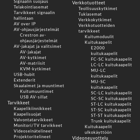
Signaalin suojaus
Verkkotuotteet
Telakointiasemat
Teollisuuskytkimet
Tarvikkeet signaalin
Tukiasemat
hallintaan
Verkkokytkimet
AV over IP
Verkkotuotteiden
AV-ohjausjärjestelmät
tarvikkeet
Crestron av-
Kuitumoduulit
ohjausjärjestelmät
Kuitukaapelit
AV-jakajat ja valitsimet
E2000
AV-jakajat
kuitukaapelit
AV-kytkimet
FC-SC kuitukaapelit
AV-matriisit
LC-LC kuitukaapelit
KVM-kytkimet
MU-LC
USB-hubit
kuitukaapelit
Extenderit
MU-SC
Skaalaimet ja muuntimet
kuitukaapelit
Kuitumuuntimet
SC-LC kuitukaapelit
USB AV-sillat
SC-SC kuitukaapelit
Tarvikkeet
ST-LC kuitukaapelit
Kaapelikiinnikkeet
ST-SC kuitukaapelit
Kaapelisuojat
ST-ST kuitukaapelit
Valvontatarvikkeet
Trunk kuitukaapelit
Monitori/TV tarvikkeet
Kuitukaapelit
Videoseinätelineet
ulkokäyttöön
Projektoritelineet
Videoneuvottelu