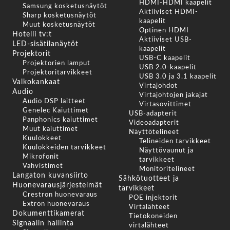
HDMI-HDMI kaapelit
Samsung kosketusnäytöt
Aktiiviset HDMI-
Sharp kosketusnäytöt
kaapelit
Muut kosketusnäytöt
Optinen HDMI
Hotelli tv:t
Aktiiviset USB-
LED-sisätilanäytöt
kaapelit
Projektorit
USB-C kaapelit
Projektorien lamput
USB 2.0-kaapelit
Projektoritarvikkeet
USB 3.0 ja 3.1 kaapelit
Valkokankaat
Virtajohdot
Audio
Virtajohtojen jakajat
Audio DSP laitteet
Virtasovittimet
Genelec Kaiuttimet
USB-adapterit
Panphonics kaiuttimet
Videoadapterit
Muut kaiuttimet
Näyttötelineet
Kuulokkeet
Telineiden tarvikkeet
Kuulokkeiden tarvikkeet
Näyttövaunut ja
Mikrofonit
tarvikkeet
Vahvistimet
Monitoritelineet
Langaton kuvansiirto
Sähkötuotteet ja
Huonevarausjärjestelmät
tarvikkeet
Crestron huonevaraus
POE injektorit
Extron huonevaraus
Virtalähteet
Dokumenttikamerat
Tietokoneiden
Signaalin hallinta
virtalähteet