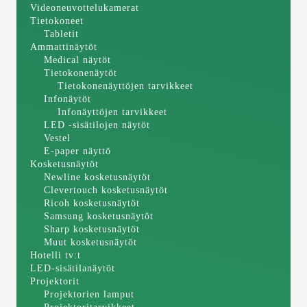
Videoneuvottelukamerat
Tietokoneet
Tabletit
Ammattinäytöt
Medical näytöt
Tietokonenäytöt
Tietokonenäyttöjen tarvikkeet
Infonäytöt
Infonäyttöjen tarvikkeet
LED -sisätilojen näytöt
Vestel
E-paper näyttö
Kosketusnäytöt
Newline kosketusnäytöt
Clevertouch kosketusnäytöt
Ricoh kosketusnäytöt
Samsung kosketusnäytöt
Sharp kosketusnäytöt
Muut kosketusnäytöt
Hotelli tv:t
LED-sisätilanäytöt
Projektorit
Projektorien lamput