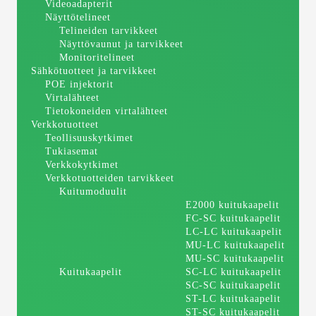
Videoadapterit
Näyttötelineet
Telineiden tarvikkeet
Näyttövaunut ja tarvikkeet
Monitoritelineet
Sähkötuotteet ja tarvikkeet
POE injektorit
Virtalähteet
Tietokoneiden virtalähteet
Verkkotuotteet
Teollisuuskytkimet
Tukiasemat
Verkkokytkimet
Verkkotuotteiden tarvikkeet
Kuitumoduulit
E2000 kuitukaapelit
FC-SC kuitukaapelit
LC-LC kuitukaapelit
MU-LC kuitukaapelit
MU-SC kuitukaapelit
Kuitukaapelit
SC-LC kuitukaapelit
SC-SC kuitukaapelit
ST-LC kuitukaapelit
ST-SC kuitukaapelit