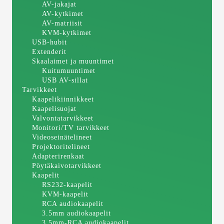
AV-jakajat
AV-kytkimet
AV-matriisit
KVM-kytkimet
USB-hubit
Extenderit
Skaalaimet ja muuntimet
Kuitumuuntimet
USB AV-sillat
Tarvikkeet
Kaapelikiinnikkeet
Kaapelisuojat
Valvontatarvikkeet
Monitori/TV tarvikkeet
Videoseinätelineet
Projektoritelineet
Adapterirenkaat
Pöytäkaivotarvikkeet
Kaapelit
RS232-kaapelit
KVM-kaapelit
RCA audiokaapelit
3.5mm audiokaapelit
3.5mm-RCA audiokaapelit