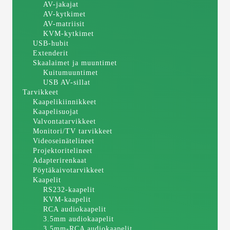
AV-jakajat
AV-kytkimet
AV-matriisit
KVM-kytkimet
USB-hubit
Extenderit
Skaalaimet ja muuntimet
Kuitumuuntimet
USB AV-sillat
Tarvikkeet
Kaapelikiinnikkeet
Kaapelisuojat
Valvontatarvikkeet
Monitori/TV tarvikkeet
Videoseinätelineet
Projektoritelineet
Adapterirenkaat
Pöytäkaivotarvikkeet
Kaapelit
RS232-kaapelit
KVM-kaapelit
RCA audiokaapelit
3.5mm audiokaapelit
3.5mm-RCA audiokaapelit