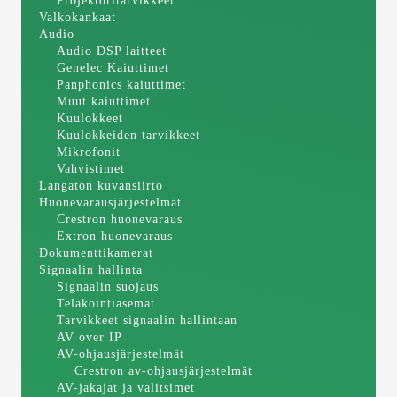
Projektoritarvikkeet
Valkokankaat
Audio
Audio DSP laitteet
Genelec Kaiuttimet
Panphonics kaiuttimet
Muut kaiuttimet
Kuulokkeet
Kuulokkeiden tarvikkeet
Mikrofonit
Vahvistimet
Langaton kuvansiirto
Huonevarausjärjestelmät
Crestron huonevaraus
Extron huonevaraus
Dokumenttikamerat
Signaalin hallinta
Signaalin suojaus
Telakointiasemat
Tarvikkeet signaalin hallintaan
AV over IP
AV-ohjausjärjestelmät
Crestron av-ohjausjärjestelmät
AV-jakajat ja valitsimet