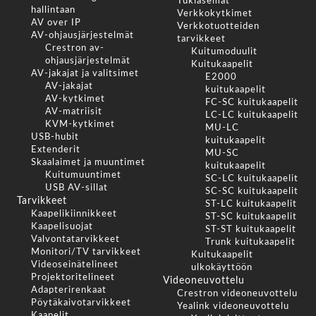
Tukiasemat
hallintaan
Verkkokytkimet
AV over IP
Verkkotuotteiden
AV-ohjausjärjestelmät
tarvikkeet
Crestron av-
Kuitumoduulit
ohjausjärjestelmät
Kuitukaapelit
AV-jakajat ja valitsimet
E2000
AV-jakajat
kuitukaapelit
AV-kytkimet
FC-SC kuitukaapelit
AV-matriisit
LC-LC kuitukaapelit
KVM-kytkimet
MU-LC
USB-hubit
kuitukaapelit
Extenderit
MU-SC
Skaalaimet ja muuntimet
kuitukaapelit
Kuitumuuntimet
SC-LC kuitukaapelit
USB AV-sillat
SC-SC kuitukaapelit
Tarvikkeet
ST-LC kuitukaapelit
Kaapelikiinnikkeet
ST-SC kuitukaapelit
Kaapelisuojat
ST-ST kuitukaapelit
Valvontatarvikkeet
Trunk kuitukaapelit
Monitori/TV tarvikkeet
Kuitukaapelit
Videoseinätelineet
ulkokäyttöön
Projektoritelineet
Videoneuvottelu
Adapterirenkaat
Crestron videoneuvottelu
Pöytäkaivotarvikkeet
Yealink videoneuvottelu
Kaapelit