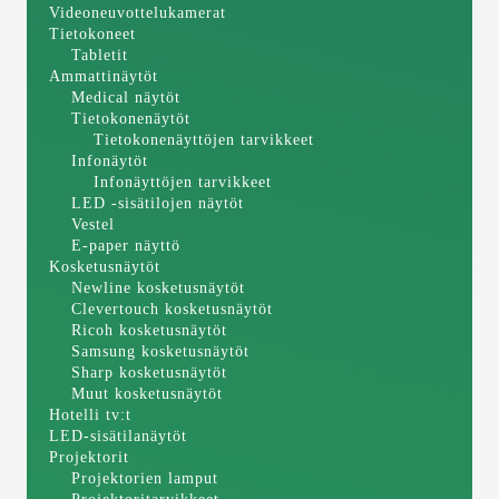
Videoneuvottelukamerat
Tietokoneet
Tabletit
Ammattinäytöt
Medical näytöt
Tietokonenäytöt
Tietokonenäyttöjen tarvikkeet
Infonäytöt
Infonäyttöjen tarvikkeet
LED -sisätilojen näytöt
Vestel
E-paper näyttö
Kosketusnäytöt
Newline kosketusnäytöt
Clevertouch kosketusnäytöt
Ricoh kosketusnäytöt
Samsung kosketusnäytöt
Sharp kosketusnäytöt
Muut kosketusnäytöt
Hotelli tv:t
LED-sisätilanäytöt
Projektorit
Projektorien lamput