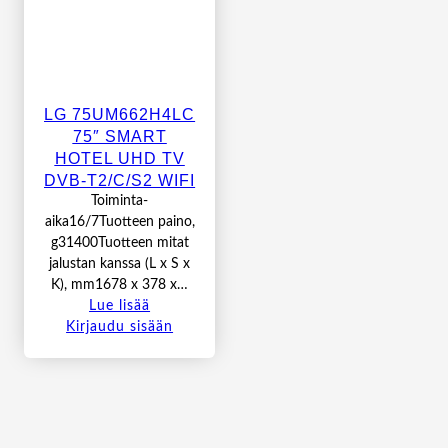
LG 75UM662H4LC
75″ SMART
HOTEL UHD TV
DVB-T2/C/S2 WIFI
Toiminta-
aika16/7Tuotteen paino,
g31400Tuotteen mitat
jalustan kanssa (L x S x
K), mm1678 x 378 x…
Lue lisää
Kirjaudu sisään