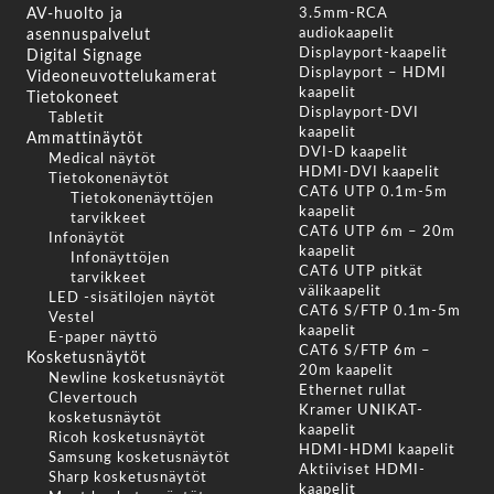
AV-huolto ja
3.5mm-RCA
audiokaapelit
asennuspalvelut
Displayport-kaapelit
Digital Signage
Displayport – HDMI
Videoneuvottelukamerat
kaapelit
Tietokoneet
Displayport-DVI
Tabletit
kaapelit
Ammattinäytöt
DVI-D kaapelit
Medical näytöt
HDMI-DVI kaapelit
Tietokonenäytöt
CAT6 UTP 0.1m-5m
Tietokonenäyttöjen
kaapelit
tarvikkeet
CAT6 UTP 6m – 20m
Infonäytöt
kaapelit
Infonäyttöjen
CAT6 UTP pitkät
tarvikkeet
välikaapelit
LED -sisätilojen näytöt
CAT6 S/FTP 0.1m-5m
Vestel
kaapelit
E-paper näyttö
CAT6 S/FTP 6m –
Kosketusnäytöt
20m kaapelit
Newline kosketusnäytöt
Ethernet rullat
Clevertouch
Kramer UNIKAT-
kosketusnäytöt
kaapelit
Ricoh kosketusnäytöt
HDMI-HDMI kaapelit
Samsung kosketusnäytöt
Aktiiviset HDMI-
Sharp kosketusnäytöt
kaapelit