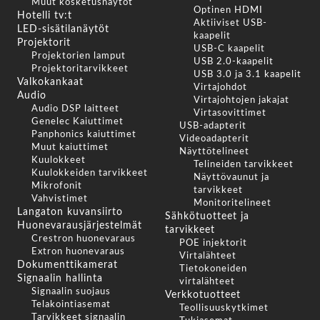
Muut kosketusnäytöt
Optinen HDMI
Hotelli tv:t
Aktiiviset USB-
LED-sisätilanäytöt
kaapelit
Projektorit
USB-C kaapelit
Projektorien lamput
USB 2.0-kaapelit
Projektoritarvikkeet
USB 3.0 ja 3.1 kaapelit
Valkokankaat
Virtajohdot
Audio
Virtajohtojen jakajat
Audio DSP laitteet
Virtasovittimet
Genelec Kaiuttimet
USB-adapterit
Panphonics kaiuttimet
Videoadapterit
Muut kaiuttimet
Näyttötelineet
Kuulokkeet
Telineiden tarvikkeet
Kuulokkeiden tarvikkeet
Näyttövaunut ja
Mikrofonit
tarvikkeet
Vahvistimet
Monitoritelineet
Langaton kuvansiirto
Sähkötuotteet ja
Huonevarausjärjestelmät
tarvikkeet
Crestron huonevaraus
POE injektorit
Extron huonevaraus
Virtalähteet
Dokumenttikamerat
Tietokoneiden
Signaalin hallinta
virtalähteet
Signaalin suojaus
Verkkotuotteet
Telakointiasemat
Teollisuuskytkimet
Tarvikkeet signaalin