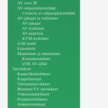
AV over IP
AV-ohjausjärjestelmät
Crestron av-ohjausjärjestelmät
AV-jakajat ja valitsimet
AV-jakajat
AV-kytkimet
AV-matriisit
KVM-kytkimet
USB-hubit
Extenderit
Skaalaimet ja muuntimet
Kuitumuuntimet
USB AV-sillat
Tarvikkeet
Kaapelikiinnikkeet
Kaapelisuojat
Valvontatarvikkeet
Monitori/TV tarvikkeet
Videoseinätelineet
Projektoritelineet
Adapterirenkaat