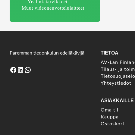
Yealink tarvikkeet
Muut videoneuvottelulaitteet
TIETOA
Paremman tiedonkulun edelläkävijä
AV-Lan Finla
Facebook
LinkedIn
WhatsApp
Tilaus- ja toi
Tietosuojasel
Yhteystiedot
ASIAKKAILLE
Oma tili
Kauppa
Ostoskori