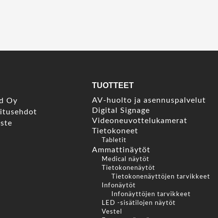
TUOTTEET
AV-huolto ja asennuspalvelut
nd Oy
Digital Signage
mitusehdot
Videoneuvottelukamerat
oste
Tietokoneet
Tabletit
Ammattinäytöt
Medical näytöt
Tietokonenäytöt
Tietokonenäyttöjen tarvikkeet
Infonäytöt
Infonäyttöjen tarvikkeet
LED -sisätilojen näytöt
Vestel