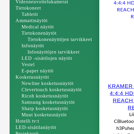
Videoneuvottelukamerat
Tietokoneet
Tabletit
Ammattinäytöt
Medical näytöt
Tietokonenäytöt
Tietokonenäyttöjen tarvikkeet
Infonäytöt
Infonäyttöjen tarvikkeet
LED -sisätilojen näytöt
Vestel
E-paper näyttö
Kosketusnäytöt
Newline kosketusnäytöt
KRAMER 
Clevertouch kosketusnäytöt
4:4:4 H
Ricoh kosketusnäytöt
REACH 
Samsung kosketusnäytöt
R
Sharp kosketusnäytöt
Muut kosketusnäytöt
Li
Hotelli tv:t
CBluetoot
LED-sisätilanäytöt
h3Puhea
Projektorit