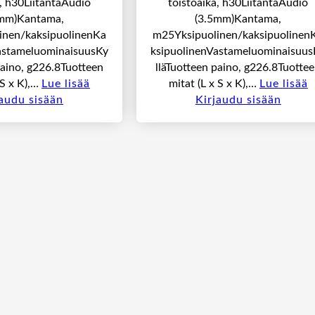
a, h30LiitäntäAudio
toistoaika, h30LiitäntäAudio
5mm)Kantama,
(3.5mm)Kantama,
inen/kaksipuolinenKa
m25Yksipuolinen/kaksipuolinen
astameluominaisuusKy
ksipuolinenVastameluominaisuus
paino, g226.8Tuotteen
lläTuotteen paino, g226.8Tuotte
 S x K),…
Lue lisää
mitat (L x S x K),…
Lue lisää
jaudu sisään
Kirjaudu sisään