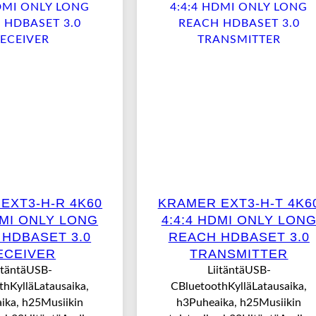
EXT3-H-R 4K60
KRAMER EXT3-H-T 4K6
DMI ONLY LONG
4:4:4 HDMI ONLY LON
HDBASET 3.0
REACH HDBASET 3.0
ECEIVER
TRANSMITTER
itäntäUSB-
LiitäntäUSB-
hKylläLatausaika,
CBluetoothKylläLatausaika,
ika, h25Musiikin
h3Puheaika, h25Musiikin