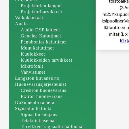
toistoaik
Projektorien lamput
(3.
Projektoritarvikkeet
m25Yksipuol
Valkokankaat
ksipuolinenV
Audio
lläTuotteen 
Audio DSP laitteet
mitat (L x
Genelec Kaiuttimet
Kir
Panphonics kaiuttimet
Muut kaiuttimet
Kuulokkeet
Kuulokkeiden tarvikkeet
Mikrofonit
Vahvistimet
Langaton kuvansiirto
Huonevarausjärjestelmät
Crestron huonevaraus
Extron huonevaraus
Dokumenttikamerat
Signaalin hallinta
Signaalin suojaus
Telakointiasemat
Tarvikkeet signaalin hallintaan