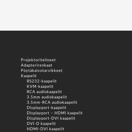
Projektoritelineet
Adapterirenkaat
Pöytäkaivotarvikkeet
Kaapelit
RS232-kaapelit
KVM-kaapelit
RCA audiokaapelit
3.5mm audiokaapelit
3.5mm-RCA audiokaapelit
Displayport-kaapelit
Displayport – HDMI kaapelit
Displayport-DVI kaapelit
DVI-D kaapelit
HDMI-DVI kaapelit