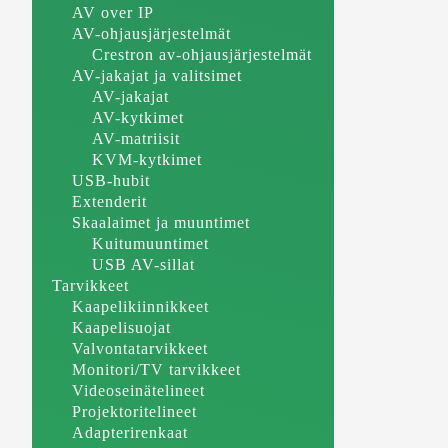
AV over IP
AV-ohjausjärjestelmät
Crestron av-ohjausjärjestelmät
AV-jakajat ja valitsimet
AV-jakajat
AV-kytkimet
AV-matriisit
KVM-kytkimet
USB-hubit
Extenderit
Skaalaimet ja muuntimet
Kuitumuuntimet
USB AV-sillat
Tarvikkeet
Kaapelikiinnikkeet
Kaapelisuojat
Valvontatarvikkeet
Monitori/TV tarvikkeet
Videoseinätelineet
Projektoritelineet
Adapterirenkaat