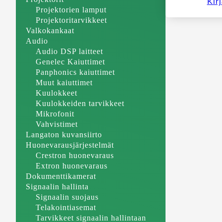
Kir
Projektorien lamput
Projektoritarvikkeet
Valkokankaat
Audio
Audio DSP laitteet
Genelec Kaiuttimet
Panphonics kaiuttimet
Muut kaiuttimet
Kuulokkeet
Kuulokkeiden tarvikkeet
Mikrofonit
Vahvistimet
Langaton kuvansiirto
Huonevarausjärjestelmät
Crestron huonevaraus
Extron huonevaraus
Dokumenttikamerat
Signaalin hallinta
Signaalin suojaus
Telakointiasemat
Tarvikkeet signaalin hallintaan