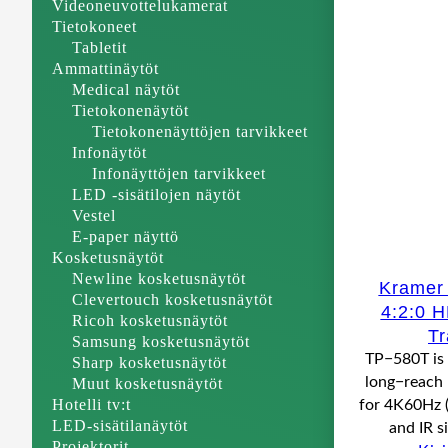
Videoneuvottelukamerat
Tietokoneet
Tabletit
Ammattinäytöt
Medical näytöt
Tietokonenäytöt
Tietokonenäyttöjen tarvikkeet
Infonäytöt
Infonäyttöjen tarvikkeet
LED -sisätilojen näytöt
Vestel
E-paper näyttö
Kosketusnäytöt
Newline kosketusnäytöt
Kramer
Clevertouch kosketusnäytöt
4:2:0 
Ricoh kosketusnäytöt
Tr
Samsung kosketusnäytöt
TP−580T is
Sharp kosketusnäytöt
long−reach
Muut kosketusnäytöt
Hotelli tv:t
for 4K60Hz 
LED-sisätilanäytöt
and IR s
Projektorit