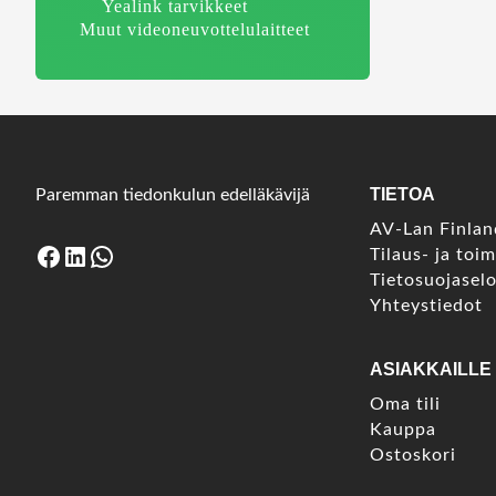
Yealink tarvikkeet
Muut videoneuvottelulaitteet
TIETOA
Paremman tiedonkulun edelläkävijä
AV-Lan Finla
Facebook
LinkedIn
WhatsApp
Tilaus- ja toi
Tietosuojasel
Yhteystiedot
ASIAKKAILLE
Oma tili
Kauppa
Ostoskori