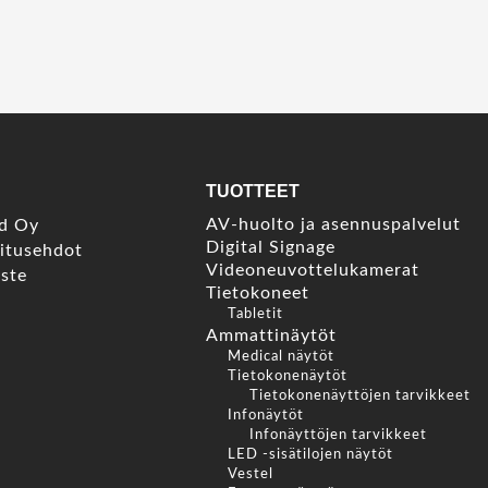
TUOTTEET
AV-huolto ja asennuspalvelut
nd Oy
Digital Signage
mitusehdot
Videoneuvottelukamerat
oste
Tietokoneet
Tabletit
Ammattinäytöt
Medical näytöt
Tietokonenäytöt
Tietokonenäyttöjen tarvikkeet
Infonäytöt
Infonäyttöjen tarvikkeet
LED -sisätilojen näytöt
Vestel