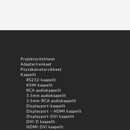
Projektoritelineet
Adapterirenkaat
Pöytäkaivotarvikkeet
Kaapelit
RS232-kaapelit
KVM-kaapelit
RCA audiokaapelit
3.5mm audiokaapelit
3.5mm-RCA audiokaapelit
Displayport-kaapelit
Displayport – HDMI kaapelit
Displayport-DVI kaapelit
DVI-D kaapelit
HDMI-DVI kaapelit