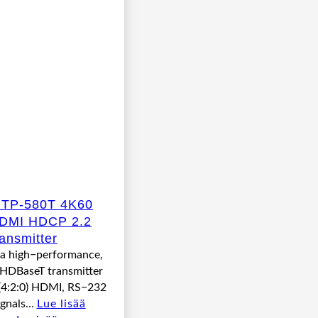
 TP-580T 4K60
HDMI HDCP 2.2
ansmitter
 a high−performance,
 HDBaseT transmitter
(4:2:0) HDMI, RS−232
ignals…
Lue lisää