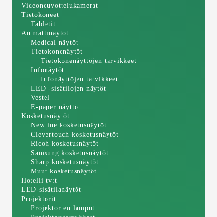
Videoneuvottelukamerat
Tietokoneet
Tabletit
Ammattinäytöt
Medical näytöt
Tietokonenäytöt
Tietokonenäyttöjen tarvikkeet
Infonäytöt
Infonäyttöjen tarvikkeet
LED -sisätilojen näytöt
Vestel
E-paper näyttö
Kosketusnäytöt
Newline kosketusnäytöt
Clevertouch kosketusnäytöt
Ricoh kosketusnäytöt
Samsung kosketusnäytöt
Sharp kosketusnäytöt
Muut kosketusnäytöt
Hotelli tv:t
LED-sisätilanäytöt
Projektorit
Projektorien lamput