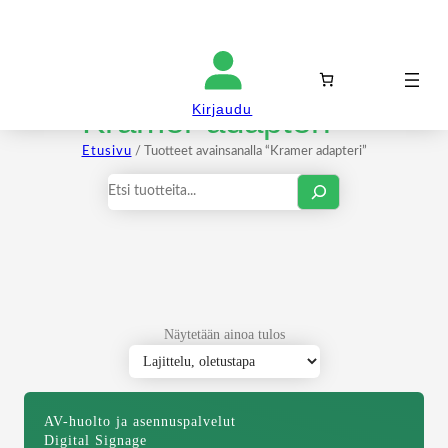
Kirjaudu sisään
Kramer adapteri
Kirjaudu
Etusivu
/ Tuotteet avainsanalla “Kramer adapteri”
Haku
Näytetään ainoa tulos
AV-huolto ja asennuspalvelut
Digital Signage