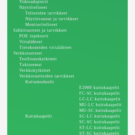
Videoadapterit
Näyttötelineet
Telineiden tarvikkeet
Näyttövaunut ja tarvikkeet
Monitoritelineet
Sähkötuotteet ja tarvikkeet
POE injektorit
Virtalähteet
Tietokoneiden virtalähteet
Verkkotuotteet
Teollisuuskytkimet
Tukiasemat
Verkkokytkimet
Verkkotuotteiden tarvikkeet
Kuitumoduulit
E2000 kuitukaapelit
FC-SC kuitukaapelit
LC-LC kuitukaapelit
MU-LC kuitukaapelit
MU-SC kuitukaapelit
Kuitukaapelit
SC-LC kuitukaapelit
SC-SC kuitukaapelit
ST-LC kuitukaapelit
ST-SC kuitukaapelit