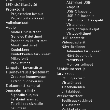
Hotelli tv:t
Aktiiviset USB-
LED-sisätilanäytöt
kaapelit
Projektorit
USB-C kaapelit
Projektorien lamput
USB 2.0-kaapelit
Projektoritarvikkeet
USB 3.0 ja 3.1 kaapelit
Valkokankaat
Virtajohdot
Audio
Virtajohtojen jakajat
Audio DSP laitteet
Virtasovittimet
Genelec Kaiuttimet
USB-adapterit
Panphonics kaiuttimet
Videoadapterit
Muut kaiuttimet
Näyttötelineet
Kuulokkeet
Telineiden tarvikkeet
Kuulokkeiden tarvikkeet
Näyttövaunut ja
Mikrofonit
tarvikkeet
Vahvistimet
Monitoritelineet
Langaton kuvansiirto
Sähkötuotteet ja
Huonevarausjärjestelmät
tarvikkeet
Crestron huonevaraus
POE injektorit
Extron huonevaraus
Virtalähteet
Dokumenttikamerat
Tietokoneiden
Signaalin hallinta
virtalähteet
Signaalin suojaus
Verkkotuotteet
Telakointiasemat
Teollisuuskytkimet
Tarvikkeet signaalin
Tukiasemat
hallintaan
Verkkokytkimet