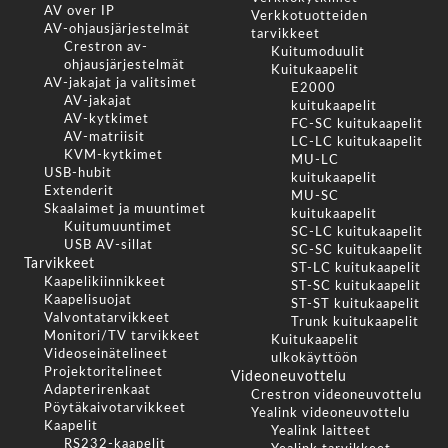
AV over IP
Verkkotuotteiden
AV-ohjausjärjestelmät
tarvikkeet
Crestron av-
Kuitumoduulit
ohjausjärjestelmät
Kuitukaapelit
AV-jakajat ja valitsimet
E2000
AV-jakajat
kuitukaapelit
AV-kytkimet
FC-SC kuitukaapelit
AV-matriisit
LC-LC kuitukaapelit
KVM-kytkimet
MU-LC
USB-hubit
kuitukaapelit
Extenderit
MU-SC
Skaalaimet ja muuntimet
kuitukaapelit
Kuitumuuntimet
SC-LC kuitukaapelit
USB AV-sillat
SC-SC kuitukaapelit
Tarvikkeet
ST-LC kuitukaapelit
Kaapelikiinnikkeet
ST-SC kuitukaapelit
Kaapelisuojat
ST-ST kuitukaapelit
Valvontatarvikkeet
Trunk kuitukaapelit
Monitori/TV tarvikkeet
Kuitukaapelit
Videoseinätelineet
ulkokäyttöön
Projektoritelineet
Videoneuvottelu
Adapterirenkaat
Crestron videoneuvottelu
Pöytäkaivotarvikkeet
Yealink videoneuvottelu
Kaapelit
Yealink laitteet
RS232-kaapelit