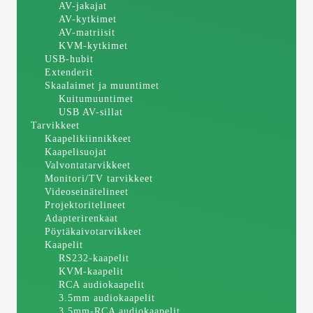
AV-jakajat
AV-kytkimet
AV-matriisit
KVM-kytkimet
USB-hubit
Extenderit
Skaalaimet ja muuntimet
Kuitumuuntimet
USB AV-sillat
Tarvikkeet
Kaapelikiinnikkeet
Kaapelisuojat
Valvontatarvikkeet
Monitori/TV tarvikkeet
Videoseinätelineet
Projektoritelineet
Adapterirenkaat
Pöytäkaivotarvikkeet
Kaapelit
RS232-kaapelit
KVM-kaapelit
RCA audiokaapelit
3.5mm audiokaapelit
3.5mm-RCA audiokaapelit