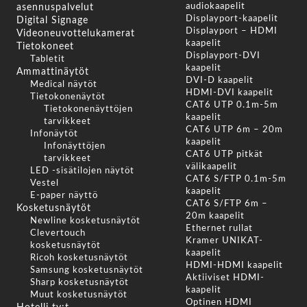
audiokaapelit
asennuspalvelut
Displayport-kaapelit
Digital Signage
Displayport – HDMI
Videoneuvottelukamerat
kaapelit
Tietokoneet
Displayport-DVI
Tabletit
kaapelit
Ammattinäytöt
DVI-D kaapelit
Medical näytöt
HDMI-DVI kaapelit
Tietokonenäytöt
CAT6 UTP 0.1m-5m
Tietokonenäyttöjen
kaapelit
tarvikkeet
CAT6 UTP 6m – 20m
Infonäytöt
kaapelit
Infonäyttöjen
CAT6 UTP pitkät
tarvikkeet
välikaapelit
LED -sisätilojen näytöt
CAT6 S/FTP 0.1m-5m
Vestel
kaapelit
E-paper näyttö
CAT6 S/FTP 6m –
Kosketusnäytöt
20m kaapelit
Newline kosketusnäytöt
Ethernet rullat
Clevertouch
Kramer UNIKAT-
kosketusnäytöt
kaapelit
Ricoh kosketusnäytöt
HDMI-HDMI kaapelit
Samsung kosketusnäytöt
Aktiiviset HDMI-
Sharp kosketusnäytöt
kaapelit
Muut kosketusnäytöt
Optinen HDMI