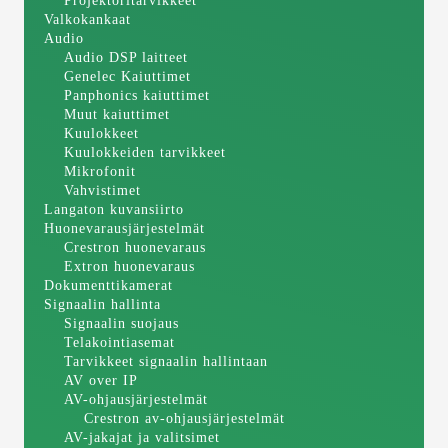
Projektoritarvikkeet
Valkokankaat
Audio
Audio DSP laitteet
Genelec Kaiuttimet
Panphonics kaiuttimet
Muut kaiuttimet
Kuulokkeet
Kuulokkeiden tarvikkeet
Mikrofonit
Vahvistimet
Langaton kuvansiirto
Huonevarausjärjestelmät
Crestron huonevaraus
Extron huonevaraus
Dokumenttikamerat
Signaalin hallinta
Signaalin suojaus
Telakointiasemat
Tarvikkeet signaalin hallintaan
AV over IP
AV-ohjausjärjestelmät
Crestron av-ohjausjärjestelmät
AV-jakajat ja valitsimet