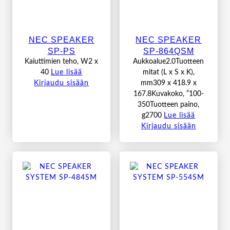
NEC SPEAKER
NEC SPEAKER
SP-PS
SP-864QSM
Kaiuttimien teho, W2 x
Aukkoalue2.0Tuotteen
40
Lue lisää
mitat (L x S x K),
Kirjaudu sisään
mm309 x 418.9 x
167.8Kuvakoko, ”100-
350Tuotteen paino,
g2700
Lue lisää
Kirjaudu sisään