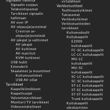
Signaalin hallinta
virtalähteet
Signaalin suojaus
Verkkotuotteet
Telakointiasemat
Teollisuuskytkimet
Tarvikkeet signaalin
Tukiasemat
hallintaan
Verkkokytkimet
AV over IP
Verkkotuotteiden
AV-ohjausjärjestelmät
tarvikkeet
Crestron av-
Kuitumoduulit
ohjausjärjestelmät
Kuitukaapelit
AV-jakajat ja valitsimet
E2000
AV-jakajat
kuitukaapelit
AV-kytkimet
FC-SC kuitukaapelit
AV-matriisit
LC-LC kuitukaapelit
KVM-kytkimet
MU-LC
USB-hubit
kuitukaapelit
Extenderit
MU-SC
Skaalaimet ja muuntimet
kuitukaapelit
Kuitumuuntimet
SC-LC kuitukaapelit
USB AV-sillat
SC-SC kuitukaapelit
Tarvikkeet
ST-LC kuitukaapelit
Kaapelikiinnikkeet
ST-SC kuitukaapelit
Kaapelisuojat
ST-ST kuitukaapelit
Valvontatarvikkeet
Trunk kuitukaapelit
Monitori/TV tarvikkeet
Kuitukaapelit
Videoseinätelineet
ulkokäyttöön