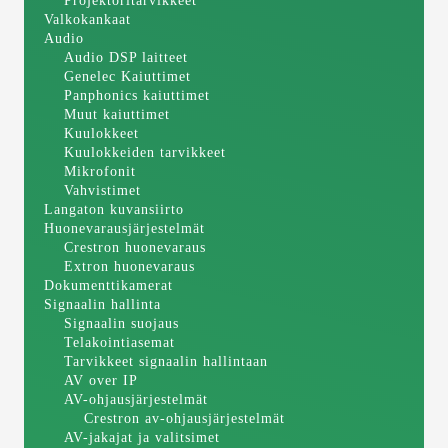
Projektoritarvikkeet
Valkokankaat
Audio
Audio DSP laitteet
Genelec Kaiuttimet
Panphonics kaiuttimet
Muut kaiuttimet
Kuulokkeet
Kuulokkeiden tarvikkeet
Mikrofonit
Vahvistimet
Langaton kuvansiirto
Huonevarausjärjestelmät
Crestron huonevaraus
Extron huonevaraus
Dokumenttikamerat
Signaalin hallinta
Signaalin suojaus
Telakointiasemat
Tarvikkeet signaalin hallintaan
AV over IP
AV-ohjausjärjestelmät
Crestron av-ohjausjärjestelmät
AV-jakajat ja valitsimet