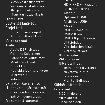
kaapelit
Ricoh kosketusnäytöt
HDMI-HDMI kaapelit
Samsung kosketusnäytöt
Aktiiviset HDMI-
Sharp kosketusnäytöt
kaapelit
Muut kosketusnäytöt
Optinen HDMI
Hotelli tv:t
Aktiiviset USB-
LED-sisätilanäytöt
kaapelit
Projektorit
USB-C kaapelit
Projektorien lamput
USB 2.0-kaapelit
Projektoritarvikkeet
USB 3.0 ja 3.1 kaapelit
Valkokankaat
Virtajohdot
Audio
Virtajohtojen jakajat
Audio DSP laitteet
Virtasovittimet
Genelec Kaiuttimet
USB-adapterit
Panphonics kaiuttimet
Videoadapterit
Muut kaiuttimet
Näyttötelineet
Kuulokkeet
Telineiden tarvikkeet
Kuulokkeiden tarvikkeet
Näyttövaunut ja
Mikrofonit
tarvikkeet
Vahvistimet
Monitoritelineet
Langaton kuvansiirto
Sähkötuotteet ja
Huonevarausjärjestelmät
tarvikkeet
Crestron huonevaraus
POE injektorit
Extron huonevaraus
Virtalähteet
Dokumenttikamerat
Tietokoneiden