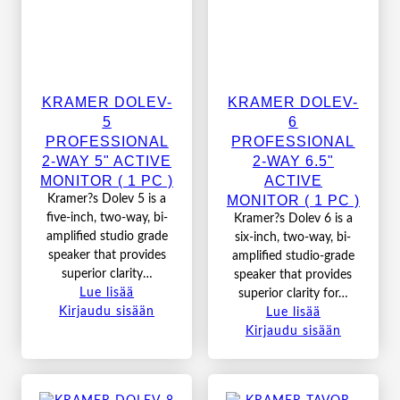
KRAMER DOLEV-
KRAMER DOLEV-
5
6
PROFESSIONAL
PROFESSIONAL
2-WAY 5" ACTIVE
2-WAY 6.5"
MONITOR ( 1 PC )
ACTIVE
MONITOR ( 1 PC )
Kramer?s Dolev 5 is a
five-inch, two-way, bi-
Kramer?s Dolev 6 is a
amplified studio grade
six-inch, two-way, bi-
speaker that provides
amplified studio-grade
superior clarity…
speaker that provides
Lue lisää
superior clarity for…
Kirjaudu sisään
Lue lisää
Kirjaudu sisään