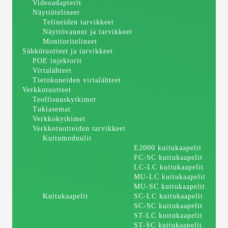
Videoadapterit
Näyttötelineet
Telineiden tarvikkeet
Näyttövaunut ja tarvikkeet
Monitoritelineet
Sähkötuotteet ja tarvikkeet
POE injektorit
Virtalähteet
Tietokoneiden virtalähteet
Verkkotuotteet
Teollisuuskytkimet
Tukiasemat
Verkkokytkimet
Verkkotuotteiden tarvikkeet
Kuitumoduulit
E2000 kuitukaapelit
FC-SC kuitukaapelit
LC-LC kuitukaapelit
MU-LC kuitukaapelit
MU-SC kuitukaapelit
Kuitukaapelit
SC-LC kuitukaapelit
SC-SC kuitukaapelit
ST-LC kuitukaapelit
ST-SC kuitukaapelit