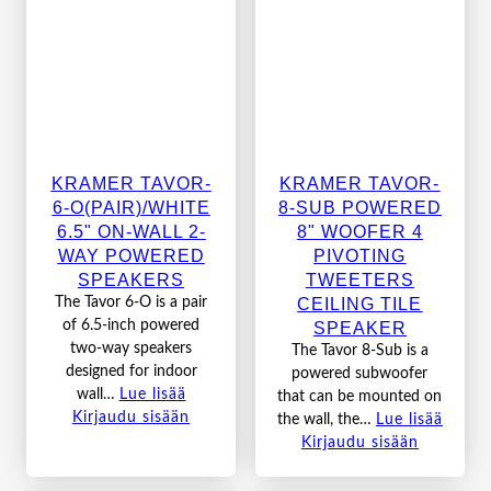
KRAMER TAVOR-
KRAMER TAVOR-
6-O(PAIR)/WHITE
8-SUB POWERED
6.5" ON-WALL 2-
8" WOOFER 4
WAY POWERED
PIVOTING
SPEAKERS
TWEETERS
CEILING TILE
The Tavor 6-O is a pair
of 6.5-inch powered
SPEAKER
two-way speakers
The Tavor 8-Sub is a
designed for indoor
powered subwoofer
wall…
Lue lisää
that can be mounted on
Kirjaudu sisään
the wall, the…
Lue lisää
Kirjaudu sisään