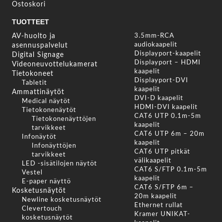
Ostoskori
TUOTTEET
AV-huolto ja
3.5mm-RCA
audiokaapelit
asennuspalvelut
Displayport-kaapelit
Digital Signage
Displayport – HDMI
Videoneuvottelukamerat
kaapelit
Tietokoneet
Displayport-DVI
Tabletit
kaapelit
Ammattinäytöt
DVI-D kaapelit
Medical näytöt
HDMI-DVI kaapelit
Tietokonenäytöt
CAT6 UTP 0.1m-5m
Tietokonenäyttöjen
kaapelit
tarvikkeet
CAT6 UTP 6m – 20m
Infonäytöt
kaapelit
Infonäyttöjen
CAT6 UTP pitkät
tarvikkeet
välikaapelit
LED -sisätilojen näytöt
CAT6 S/FTP 0.1m-5m
Vestel
kaapelit
E-paper näyttö
CAT6 S/FTP 6m –
Kosketusnäytöt
20m kaapelit
Newline kosketusnäytöt
Ethernet rullat
Clevertouch
Kramer UNIKAT-
kosketusnäytöt