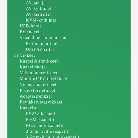
AV-jakajat
AV-kytkimet
AV-matriisit
KVM-kytkimet
USB-hubit
Extenderit
Skaalaimet ja muuntimet
Kuitumuuntimet
USB AV-sillat
Tarvikkeet
Kaapelikiinnikkeet
Kaapelisuojat
Valvontatarvikkeet
Monitori/TV tarvikkeet
Videoseinätelineet
Projektoritelineet
Adapterirenkaat
Pöytäkaivotarvikkeet
Kaapelit
RS232-kaapelit
KVM-kaapelit
RCA audiokaapelit
3.5mm audiokaapelit
3.5mm-RCA audiokaapelit