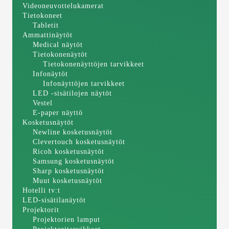
Videoneuvottelukamerat
Tietokoneet
Tabletit
Ammattinäytöt
Medical näytöt
Tietokonenäytöt
Tietokonenäyttöjen tarvikkeet
Infonäytöt
Infonäyttöjen tarvikkeet
LED -sisätilojen näytöt
Vestel
E-paper näyttö
Kosketusnäytöt
Newline kosketusnäytöt
Clevertouch kosketusnäytöt
Ricoh kosketusnäytöt
Samsung kosketusnäytöt
Sharp kosketusnäytöt
Muut kosketusnäytöt
Hotelli tv:t
LED-sisätilanäytöt
Projektorit
Projektorien lamput