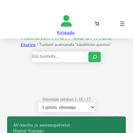
Kirjaudu sisään
kaiuttimien asennus
Kirjaudu
Etusivu
/ Tuotteet avainsanalla “kaiuttimien asennus”
Haku
Näytetään tulokset 1–16 / 17
AV-huolto ja asennuspalvelut
Digital Signage