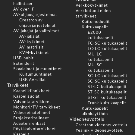
Tukiasemat
hallintaan
Verkkokytkimet
AV over IP
Verkkotuotteiden
AV-ohjausjärjestelmät
tarvikkeet
Crestron av-
Kuitumoduulit
ohjausjärjestelmät
Kuitukaapelit
AV-jakajat ja valitsimet
E2000
AV-jakajat
kuitukaapelit
AV-kytkimet
FC-SC kuitukaapelit
AV-matriisit
LC-LC kuitukaapelit
KVM-kytkimet
MU-LC
USB-hubit
kuitukaapelit
Extenderit
MU-SC
Skaalaimet ja muuntimet
kuitukaapelit
Kuitumuuntimet
SC-LC kuitukaapelit
USB AV-sillat
SC-SC kuitukaapelit
Tarvikkeet
ST-LC kuitukaapelit
Kaapelikiinnikkeet
ST-SC kuitukaapelit
Kaapelisuojat
ST-ST kuitukaapelit
Valvontatarvikkeet
Trunk kuitukaapelit
Monitori/TV tarvikkeet
Kuitukaapelit
Videoseinätelineet
ulkokäyttöön
Projektoritelineet
Videoneuvottelu
Adapterirenkaat
Crestron videoneuvottelu
Pöytäkaivotarvikkeet
Yealink videoneuvottelu
Kaapelit