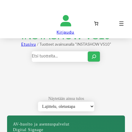
Kirjaudu sisään
INSTASHOW VS10
Kirjaudu
Etusivu
/ Tuotteet avainsanalla “INSTASHOW VS10”
Haku
Näytetään ainoa tulos
AV-huolto ja asennuspalvelut
Digital Signage