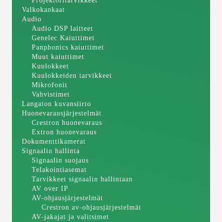
Projektoritarvikkeet
Valkokankaat
Audio
Audio DSP laitteet
Genelec Kaiuttimet
Panphonics kaiuttimet
Muut kaiuttimet
Kuulokkeet
Kuulokkeiden tarvikkeet
Mikrofonit
Vahvistimet
Langaton kuvansiirto
Huonevarausjärjestelmät
Crestron huonevaraus
Extron huonevaraus
Dokumenttikamerat
Signaalin hallinta
Signaalin suojaus
Telakointiasemat
Tarvikkeet signaalin hallintaan
AV over IP
AV-ohjausjärjestelmät
Crestron av-ohjausjärjestelmät
AV-jakajat ja valitsimet