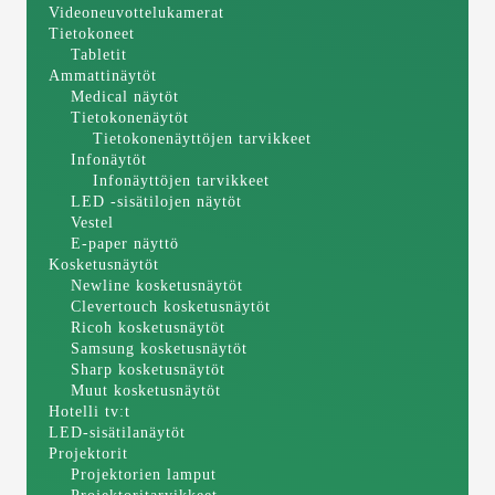
Videoneuvottelukamerat
Tietokoneet
Tabletit
Ammattinäytöt
Medical näytöt
Tietokonenäytöt
Tietokonenäyttöjen tarvikkeet
Infonäytöt
Infonäyttöjen tarvikkeet
LED -sisätilojen näytöt
Vestel
E-paper näyttö
Kosketusnäytöt
Newline kosketusnäytöt
Clevertouch kosketusnäytöt
Ricoh kosketusnäytöt
Samsung kosketusnäytöt
Sharp kosketusnäytöt
Muut kosketusnäytöt
Hotelli tv:t
LED-sisätilanäytöt
Projektorit
Projektorien lamput