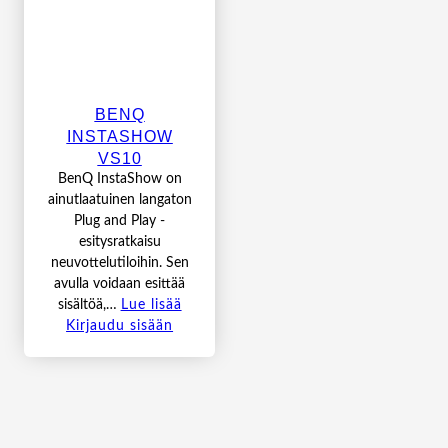
BENQ
INSTASHOW
VS10
BenQ InstaShow on
ainutlaatuinen langaton
Plug and Play -
esitysratkaisu
neuvottelutiloihin. Sen
avulla voidaan esittää
sisältöä,…
Lue lisää
Kirjaudu sisään