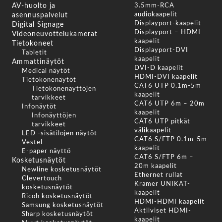
AV-huolto ja
3.5mm-RCA
audiokaapelit
asennuspalvelut
Displayport-kaapelit
Digital Signage
Displayport – HDMI
Videoneuvottelukamerat
kaapelit
Tietokoneet
Displayport-DVI
Tabletit
kaapelit
Ammattinäytöt
DVI-D kaapelit
Medical näytöt
HDMI-DVI kaapelit
Tietokonenäytöt
CAT6 UTP 0.1m-5m
Tietokonenäyttöjen
kaapelit
tarvikkeet
CAT6 UTP 6m – 20m
Infonäytöt
kaapelit
Infonäyttöjen
CAT6 UTP pitkät
tarvikkeet
välikaapelit
LED -sisätilojen näytöt
CAT6 S/FTP 0.1m-5m
Vestel
kaapelit
E-paper näyttö
CAT6 S/FTP 6m –
Kosketusnäytöt
20m kaapelit
Newline kosketusnäytöt
Ethernet rullat
Clevertouch
Kramer UNIKAT-
kosketusnäytöt
kaapelit
Ricoh kosketusnäytöt
HDMI-HDMI kaapelit
Samsung kosketusnäytöt
Aktiiviset HDMI-
Sharp kosketusnäytöt
kaapelit