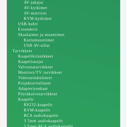
AV-jakajat
AV-kytkimet
AV-matriisit
KVM-kytkimet
USB-hubit
Extenderit
Skaalaimet ja muuntimet
Kuitumuuntimet
USB AV-sillat
Tarvikkeet
Kaapelikiinnikkeet
Kaapelisuojat
Valvontatarvikkeet
Monitori/TV tarvikkeet
Videoseinätelineet
Projektoritelineet
Adapterirenkaat
Pöytäkaivotarvikkeet
Kaapelit
RS232-kaapelit
KVM-kaapelit
RCA audiokaapelit
3.5mm audiokaapelit
3.5mm-RCA audiokaapelit