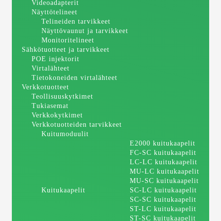
Videoadapterit
Näyttötelineet
Telineiden tarvikkeet
Näyttövaunut ja tarvikkeet
Monitoritelineet
Sähkötuotteet ja tarvikkeet
POE injektorit
Virtalähteet
Tietokoneiden virtalähteet
Verkkotuotteet
Teollisuuskytkimet
Tukiasemat
Verkkokytkimet
Verkkotuotteiden tarvikkeet
Kuitumoduulit
E2000 kuitukaapelit
FC-SC kuitukaapelit
LC-LC kuitukaapelit
MU-LC kuitukaapelit
MU-SC kuitukaapelit
Kuitukaapelit
SC-LC kuitukaapelit
SC-SC kuitukaapelit
ST-LC kuitukaapelit
ST-SC kuitukaapelit