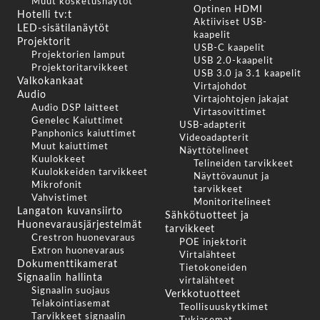
Muut kosketusnäytöt
Optinen HDMI
Hotelli tv:t
Aktiiviset USB-
LED-sisätilanäytöt
kaapelit
Projektorit
USB-C kaapelit
Projektorien lamput
USB 2.0-kaapelit
Projektoritarvikkeet
USB 3.0 ja 3.1 kaapelit
Valkokankaat
Virtajohdot
Audio
Virtajohtojen jakajat
Audio DSP laitteet
Virtasovittimet
Genelec Kaiuttimet
USB-adapterit
Panphonics kaiuttimet
Videoadapterit
Muut kaiuttimet
Näyttötelineet
Kuulokkeet
Telineiden tarvikkeet
Kuulokkeiden tarvikkeet
Näyttövaunut ja
Mikrofonit
tarvikkeet
Vahvistimet
Monitoritelineet
Langaton kuvansiirto
Sähkötuotteet ja
Huonevarausjärjestelmät
tarvikkeet
Crestron huonevaraus
POE injektorit
Extron huonevaraus
Virtalähteet
Dokumenttikamerat
Tietokoneiden
Signaalin hallinta
virtalähteet
Signaalin suojaus
Verkkotuotteet
Telakointiasemat
Teollisuuskytkimet
Tarvikkeet signaalin