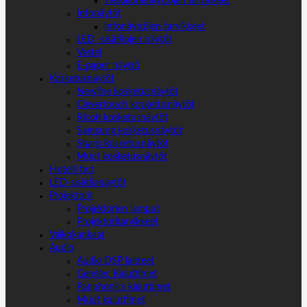
Tietokonenäyttöjen tarvikkeet
Infonäytöt
Infonäyttöjen tarvikkeet
LED -sisätilojen näytöt
Vestel
E-paper näyttö
Kosketusnäytöt
Newline kosketusnäytöt
Clevertouch kosketusnäytöt
Ricoh kosketusnäytöt
Samsung kosketusnäytöt
Sharp kosketusnäytöt
Muut kosketusnäytöt
Hotelli tv:t
LED-sisätilanäytöt
Projektorit
Projektorien lamput
Projektoritarvikkeet
Valkokankaat
Audio
Audio DSP laitteet
Genelec Kaiuttimet
Panphonics kaiuttimet
Muut kaiuttimet