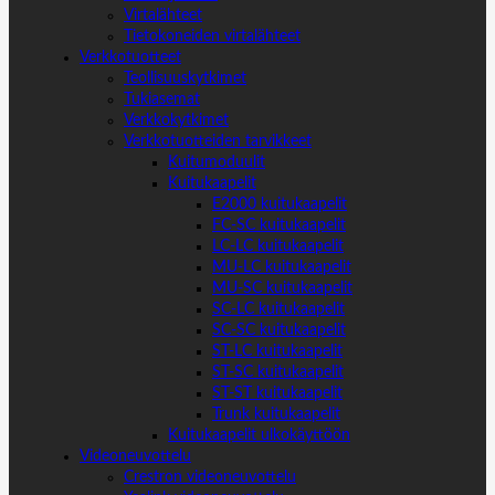
Virtalähteet
Tietokoneiden virtalähteet
Verkkotuotteet
Teollisuuskytkimet
Tukiasemat
Verkkokytkimet
Verkkotuotteiden tarvikkeet
Kuitumoduulit
Kuitukaapelit
E2000 kuitukaapelit
FC-SC kuitukaapelit
LC-LC kuitukaapelit
MU-LC kuitukaapelit
MU-SC kuitukaapelit
SC-LC kuitukaapelit
SC-SC kuitukaapelit
ST-LC kuitukaapelit
ST-SC kuitukaapelit
ST-ST kuitukaapelit
Trunk kuitukaapelit
Kuitukaapelit ulkokäyttöön
Videoneuvottelu
Crestron videoneuvottelu