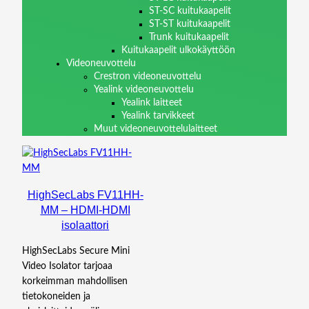
ST-SC kuitukaapelit
ST-ST kuitukaapelit
Trunk kuitukaapelit
Kuitukaapelit ulkokäyttöön
Videoneuvottelu
Crestron videoneuvottelu
Yealink videoneuvottelu
Yealink laitteet
Yealink tarvikkeet
Muut videoneuvottelulaitteet
HighSecLabs FV11HH-
MM – HDMI-HDMI
isolaattori
HighSecLabs Secure Mini
Video Isolator tarjoaa
korkeimman mahdollisen
tietokoneiden ja