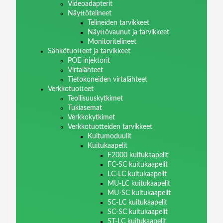
Videoadapterit
Näyttötelineet
Telineiden tarvikkeet
Näyttövaunut ja tarvikkeet
Monitoritelineet
Sähkötuotteet ja tarvikkeet
POE injektorit
Virtalähteet
Tietokoneiden virtalähteet
Verkkotuotteet
Teollisuuskytkimet
Tukiasemat
Verkkokytkimet
Verkkotuotteiden tarvikkeet
Kuitumoduulit
Kuitukaapelit
E2000 kuitukaapelit
FC-SC kuitukaapelit
LC-LC kuitukaapelit
MU-LC kuitukaapelit
MU-SC kuitukaapelit
SC-LC kuitukaapelit
SC-SC kuitukaapelit
ST-LC kuitukaapelit