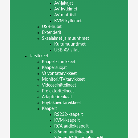
AV-jakajat
AV-kytkimet
AV-matriisit
KVM-kytkimet
USB-hubit
Extenderit
Skaalaimet ja muuntimet
Kuitumuuntimet
USB AV-sillat
Tarvikkeet
Kaapelikiinnikkeet
Kaapelisuojat
Valvontatarvikkeet
Monitori/TV tarvikkeet
Videoseinätelineet
Projektoritelineet
Adapterirenkaat
Pöytäkaivotarvikkeet
Kaapelit
RS232-kaapelit
KVM-kaapelit
RCA audiokaapelit
3.5mm audiokaapelit
3.5mm-RCA audiokaapelit