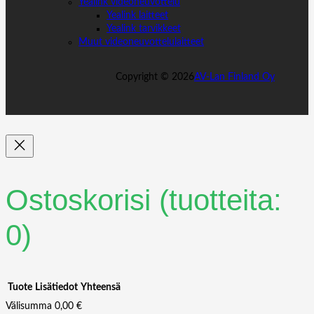
Yealink videoneuvottelu
Yealink laitteet
Yealink tarvikkeet
Muut videoneuvottelulaitteet
Copyright ©
2026
AV-Lan Finland Oy
Ostoskorisi
(tuotteita:
0)
Tuote
Lisätiedot
Yhteensä
Välisumma
0,00 €