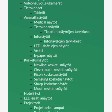
Videoneuvottelukamerat
Tietokoneet
Tabletit
Ammattinäytöt
Medical näytöt
Tietokonenäytöt
Tietokonenäyttöjen tarvikkeet
Infonäytöt
Infonäyttöjen tarvikkeet
LED -sisätilojen näytöt
Vestel
E-paper näyttö
Kosketusnäytöt
Newline kosketusnäytöt
Clevertouch kosketusnäytöt
Ricoh kosketusnäytöt
Samsung kosketusnäytöt
Sharp kosketusnäytöt
Muut kosketusnäytöt
Hotelli tv:t
LED-sisätilanäytöt
Projektorit
Projektorien lamput