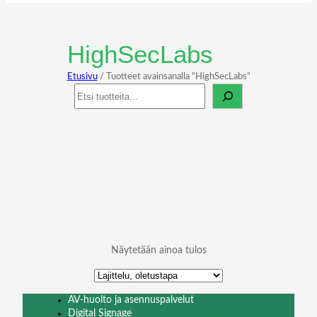
HighSecLabs
Etusivu
/ Tuotteet avainsanalla “HighSecLabs”
Haku
Näytetään ainoa tulos
AV-huolto ja asennuspalvelut
Digital Signage