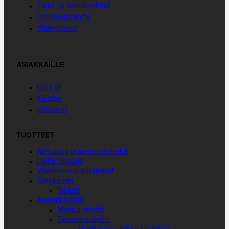
Tilaus- ja toimitusehdot
o
I
p
Tietosuojaseloste
k
n
p
Yhteystiedot
ASIAKKAILLE
Oma tili
Kauppa
Ostoskori
TUOTTEET
AV-huolto ja asennuspalvelut
Digital Signage
Videoneuvottelukamerat
Tietokoneet
Tabletit
Ammattinäytöt
Medical näytöt
Tietokonenäytöt