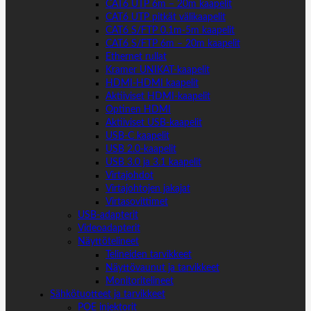
CAT6 UTP 6m – 20m kaapelit
CAT6 UTP pitkät välikaapelit
CAT6 S/FTP 0.1m-5m kaapelit
CAT6 S/FTP 6m – 20m kaapelit
Ethernet rullat
Kramer UNIKAT-kaapelit
HDMI-HDMI kaapelit
Aktiiviset HDMI-kaapelit
Optinen HDMI
Aktiiviset USB-kaapelit
USB-C kaapelit
USB 2.0-kaapelit
USB 3.0 ja 3.1 kaapelit
Virtajohdot
Virtajohtojen jakajat
Virtasovittimet
USB-adapterit
Videoadapterit
Näyttötelineet
Telineiden tarvikkeet
Näyttövaunut ja tarvikkeet
Monitoritelineet
Sähkötuotteet ja tarvikkeet
POE injektorit