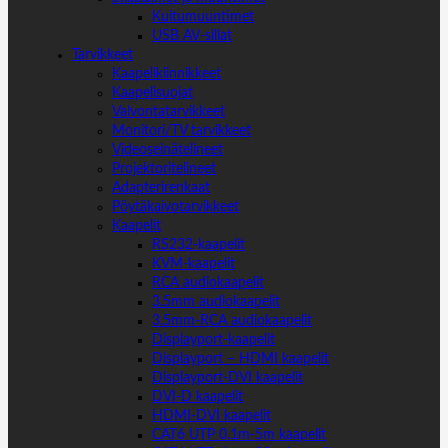
Kuitumuuntimet
USB AV-sillat
Tarvikkeet
Kaapelikiinnikkeet
Kaapelisuojat
Valvontatarvikkeet
Monitori/TV tarvikkeet
Videoseinätelineet
Projektoritelineet
Adapterirenkaat
Pöytäkaivotarvikkeet
Kaapelit
RS232-kaapelit
KVM-kaapelit
RCA audiokaapelit
3.5mm audiokaapelit
3.5mm-RCA audiokaapelit
Displayport-kaapelit
Displayport – HDMI kaapelit
Displayport-DVI kaapelit
DVI-D kaapelit
HDMI-DVI kaapelit
CAT6 UTP 0.1m-5m kaapelit