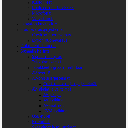
Kuulokkeet
Kuulokkeiden tarvikkeet
Mikrofonit
Vahvistimet
Langaton kuvansiirto
Huonevarausjärjestelmät
Crestron huonevaraus
Extron huonevaraus
Dokumenttikamerat
Signaalin hallinta
Signaalin suojaus
Telakointiasemat
Tarvikkeet signaalin hallintaan
AV over IP
AV-ohjausjärjestelmät
Crestron av-ohjausjärjestelmät
AV-jakajat ja valitsimet
AV-jakajat
AV-kytkimet
AV-matriisit
KVM-kytkimet
USB-hubit
Extenderit
Skaalaimet ja muuntimet