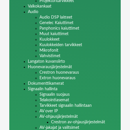
Projektoritarvikkeet
Valkokankaat
Audio
Audio DSP laitteet
Genelec Kaiuttimet
Panphonics kaiuttimet
Muut kaiuttimet
Kuulokkeet
Kuulokkeiden tarvikkeet
Mikrofonit
Vahvistimet
Langaton kuvansiirto
Huonevarausjärjestelmät
Crestron huonevaraus
Extron huonevaraus
Dokumenttikamerat
Signaalin hallinta
Signaalin suojaus
Telakointiasemat
Tarvikkeet signaalin hallintaan
AV over IP
AV-ohjausjärjestelmät
Crestron av-ohjausjärjestelmät
AV-jakajat ja valitsimet