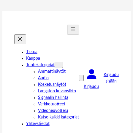
Tietoa
Kauppa
Tuotekategoriat
Ammattinäytöt
Kirjaudu
Audio
sisään
Kosketusnäytöt
Kirjaudu
Langaton kuvansiirto
Signaalin hallinta
Verkkotuotteet
Videoneuvottelu
Katso kaikki kategoriat
Yhteystiedot